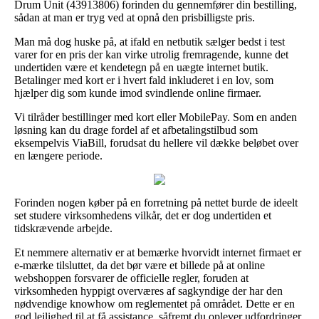
Drum Unit (43913806) forinden du gennemfører din bestilling,
sådan at man er tryg ved at opnå den prisbilligste pris.
Man må dog huske på, at ifald en netbutik sælger bedst i test
varer for en pris der kan virke utrolig fremragende, kunne det
undertiden være et kendetegn på en uægte internet butik.
Betalinger med kort er i hvert fald inkluderet i en lov, som
hjælper dig som kunde imod svindlende online firmaer.
Vi tilråder bestillinger med kort eller MobilePay. Som en anden
løsning kan du drage fordel af et afbetalingstilbud som
eksempelvis ViaBill, forudsat du hellere vil dække beløbet over
en længere periode.
Forinden nogen køber på en forretning på nettet burde de ideelt
set studere virksomhedens vilkår, det er dog undertiden et
tidskrævende arbejde.
Et nemmere alternativ er at bemærke hvorvidt internet firmaet er
e-mærke tilsluttet, da det bør være et billede på at online
webshoppen forsvarer de officielle regler, foruden at
virksomheden hyppigt overværes af sagkyndige der har den
nødvendige knowhow om reglementet på området. Dette er en
god lejlighed til at få assistance, såfremt du oplever udfordringer