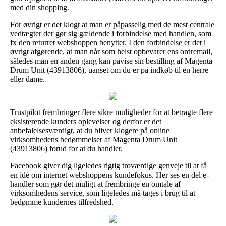
med din shopping.
For øvrigt er det klogt at man er påpasselig med de mest centrale
vedtægter der gør sig gældende i forbindelse med handlen, som
fx den returret webshoppen benytter. I den forbindelse er det i
øvrigt afgørende, at man når som helst opbevarer ens ordremail,
således man en anden gang kan påvise sin bestilling af Magenta
Drum Unit (43913806), uanset om du er på indkøb til en herre
eller dame.
Trustpilot frembringer flere sikre muligheder for at betragte flere
eksisterende kunders oplevelser og derfor er det
anbefalelsesværdigt, at du bliver klogere på online
virksomhedens bedømmelser af Magenta Drum Unit
(43913806) forud for at du handler.
Facebook giver dig ligeledes rigtig troværdige genveje til at få
en idé om internet webshoppens kundefokus. Her ses en del e-
handler som gør det muligt at frembringe en omtale af
virksomhedens service, som ligeledes må tages i brug til at
bedømme kundernes tilfredshed.