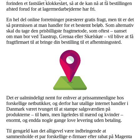
forinden et fastslået klokkeslæt, så at de kan nå at få bestillingen
afsted forud for at lagermedarbejderne har fri.
En hel del online forretninger præsterer gratis fragt, men tit er det
så præmissen at man handler for et bestemt beløb. Som alternativ
skal du tage den prisbilligste fragtmetode, som oftest – uanset
om man bor ved Taastrup, Grenaa eller Skælskør – vil blive at få
fragtfirmaet til at bringe din bestilling til et afhentningssted.
Det er ualmindeligt nemt for enhver at prissammenligne hos
forskellige netbutikker, og derfor har utallige internet handler i
Danmark været tvunget til at stampe salgsværdien på
produkterne – til børn, men ligeledes til mænd og kvinder –
enormt, og endda nogle gange love levering uden betaling.
Til gengæld kan det alligevel være indbringende at
sammenholde et par forskellige e-firmaer efter rabat på Magenta