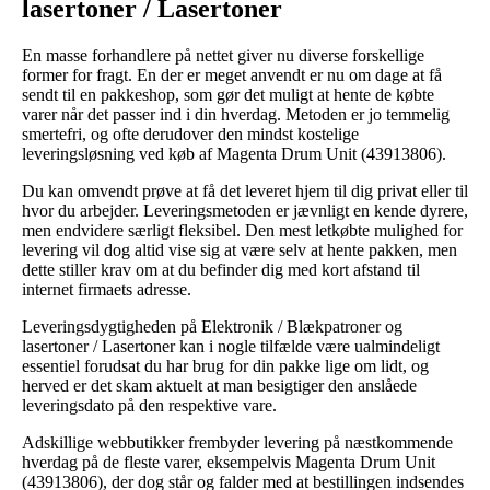
lasertoner / Lasertoner
En masse forhandlere på nettet giver nu diverse forskellige
former for fragt. En der er meget anvendt er nu om dage at få
sendt til en pakkeshop, som gør det muligt at hente de købte
varer når det passer ind i din hverdag. Metoden er jo temmelig
smertefri, og ofte derudover den mindst kostelige
leveringsløsning ved køb af Magenta Drum Unit (43913806).
Du kan omvendt prøve at få det leveret hjem til dig privat eller til
hvor du arbejder. Leveringsmetoden er jævnligt en kende dyrere,
men endvidere særligt fleksibel. Den mest letkøbte mulighed for
levering vil dog altid vise sig at være selv at hente pakken, men
dette stiller krav om at du befinder dig med kort afstand til
internet firmaets adresse.
Leveringsdygtigheden på Elektronik / Blækpatroner og
lasertoner / Lasertoner kan i nogle tilfælde være ualmindeligt
essentiel forudsat du har brug for din pakke lige om lidt, og
herved er det skam aktuelt at man besigtiger den anslåede
leveringsdato på den respektive vare.
Adskillige webbutikker frembyder levering på næstkommende
hverdag på de fleste varer, eksempelvis Magenta Drum Unit
(43913806), der dog står og falder med at bestillingen indsendes