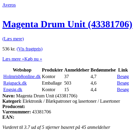
Averos
Magenta Drum Unit (43381706)
(Læs mere)
536
kr.
(Vis fragtpris)
Læs mere »
Køb nu »
Webshop
Produkter
Anmeldelser
Bedømmelse
Link
Holmrisb8online.dk
Kontor
37
4,7
Besøg
Rajapack.dk
Emballage
503
4,6
Besøg
Engsig.dk
Kontor
15
4,4
Besøg
Navn:
Magenta Drum Unit (43381706)
Kategori:
Elektronik / Blækpatroner og lasertoner / Lasertoner
Producent:
Varenummer:
43381706
EAN:
Vurderet til
3.7
ud af 5 stjerner baseret på
45
anmeldelser