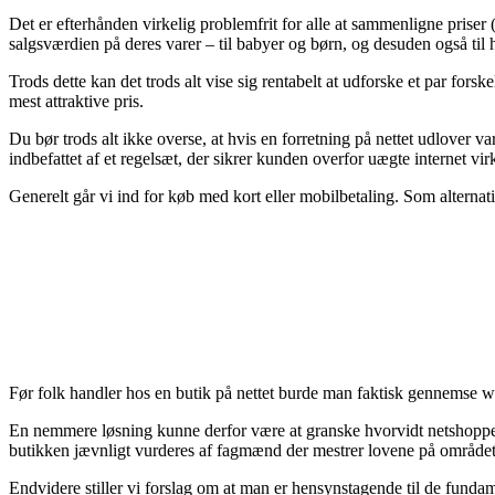
Det er efterhånden virkelig problemfrit for alle at sammenligne priser 
salgsværdien på deres varer – til babyer og børn, og desuden også til
Trods dette kan det trods alt vise sig rentabelt at udforske et par for
mest attraktive pris.
Du bør trods alt ikke overse, at hvis en forretning på nettet udlover var
indbefattet af et regelsæt, der sikrer kunden overfor uægte internet vi
Generelt går vi ind for køb med kort eller mobilbetaling. Som alternati
Før folk handler hos en butik på nettet burde man faktisk gennemse w
En nemmere løsning kunne derfor være at granske hvorvidt netshoppen e
butikken jævnligt vurderes af fagmænd der mestrer lovene på området. 
Endvidere stiller vi forslag om at man er hensynstagende til de fund