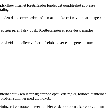
dskillige internet foretagender fundet det uundgåeligt at presse
taling.
 inden du placerer ordren, sådan at du ikke er i tvivl om at antage den
re et tegn på en falsk butik. Kortbetalinger er ikke desto mindre
r så vidt du hellere vil betale beløbet over et længere tidsrum.
et butikken retter sig efter de opstillede regler, foruden at internet
 problemstillinger med dit indkøb.
bytningsret e-shoppen anvender. Her er det desuden afgørende, at man