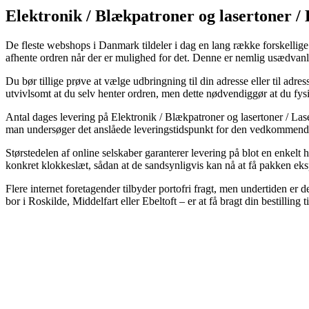
Elektronik / Blækpatroner og lasertoner /
De fleste webshops i Danmark tildeler i dag en lang række forskellige m
afhente ordren når der er mulighed for det. Denne er nemlig usædvan
Du bør tillige prøve at vælge udbringning til din adresse eller til adre
utvivlsomt at du selv henter ordren, men dette nødvendiggør at du fys
Antal dages levering på Elektronik / Blækpatroner og lasertoner / Lase
man undersøger det anslåede leveringstidspunkt for den vedkommend
Størstedelen af online selskaber garanterer levering på blot en enkel
konkret klokkeslæt, sådan at de sandsynligvis kan nå at få pakken eksp
Flere internet foretagender tilbyder portofri fragt, men undertiden er
bor i Roskilde, Middelfart eller Ebeltoft – er at få bragt din bestilling 