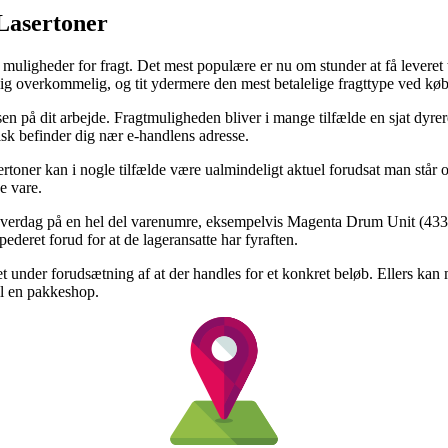
 Lasertoner
uligheder for fragt. Det mest populære er nu om stunder at få leveret til
lig overkommelig, og tit ydermere den mest betalelige fragttype ved 
ssen på dit arbejde. Fragtmuligheden bliver i mange tilfælde en sjat dyre
isk befinder dig nær e-handlens adresse.
rtoner kan i nogle tilfælde være ualmindeligt aktuel forudsat man står o
e vare.
t hverdag på en hel del varenumre, eksempelvis Magenta Drum Unit (4338
ederet forud for at de lageransatte har fyraften.
 det under forudsætning af at der handles for et konkret beløb. Ellers k
til en pakkeshop.