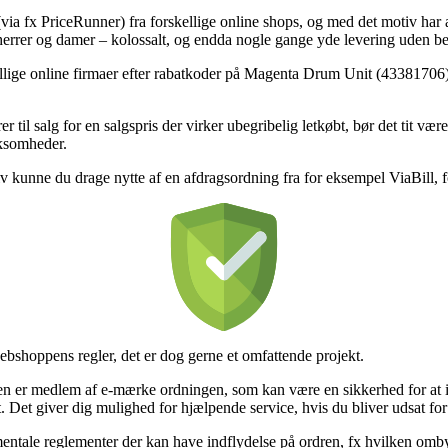
(via fx PriceRunner) fra forskellige online shops, og med det motiv har a
 herrer og damer – kolossalt, og endda nogle gange yde levering uden be
skellige online firmaer efter rabatkoder på Magenta Drum Unit (43381706)
er til salg for en salgspris der virker ubegribelig letkøbt, bør det tit væ
rksomheder.
v kunne du drage nytte af en afdragsordning fra for eksempel ViaBill, fo
ebshoppens regler, det er dog gerne et omfattende projekt.
r medlem af e-mærke ordningen, som kan være en sikkerhed for at intern
Det giver dig mulighed for hjælpende service, hvis du bliver udsat for
amentale reglementer der kan have indflydelse på ordren, fx hvilken om