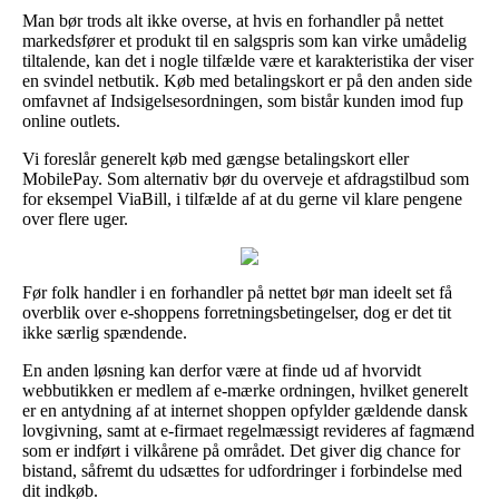
Man bør trods alt ikke overse, at hvis en forhandler på nettet
markedsfører et produkt til en salgspris som kan virke umådelig
tiltalende, kan det i nogle tilfælde være et karakteristika der viser
en svindel netbutik. Køb med betalingskort er på den anden side
omfavnet af Indsigelsesordningen, som bistår kunden imod fup
online outlets.
Vi foreslår generelt køb med gængse betalingskort eller
MobilePay. Som alternativ bør du overveje et afdragstilbud som
for eksempel ViaBill, i tilfælde af at du gerne vil klare pengene
over flere uger.
Før folk handler i en forhandler på nettet bør man ideelt set få
overblik over e-shoppens forretningsbetingelser, dog er det tit
ikke særlig spændende.
En anden løsning kan derfor være at finde ud af hvorvidt
webbutikken er medlem af e-mærke ordningen, hvilket generelt
er en antydning af at internet shoppen opfylder gældende dansk
lovgivning, samt at e-firmaet regelmæssigt revideres af fagmænd
som er indført i vilkårene på området. Det giver dig chance for
bistand, såfremt du udsættes for udfordringer i forbindelse med
dit indkøb.