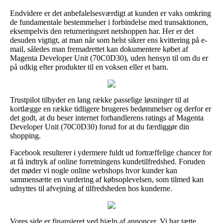
Endvidere er det anbefalelsesværdigt at kunden er vaks omkring
de fundamentale bestemmelser i forbindelse med transaktionen,
eksempelvis den returneringsret netshoppen har. Her er det
desuden vigtigt, at man når som helst sikrer ens kvittering på e-
mail, således man fremadrettet kan dokumentere købet af
Magenta Developer Unit (70C0D30), uden hensyn til om du er
på udkig efter produkter til en voksen eller et barn.
Trustpilot tilbyder en lang række passelige løsninger til at
kortlægge en række tidligere brugeres bedømmelser og derfor er
det godt, at du beser internet forhandlerens ratings af Magenta
Developer Unit (70C0D30) forud for at du færdiggør din
shopping.
Facebook resulterer i ydermere fuldt ud fortræffelige chancer for
at få indtryk af online forretningens kundetilfredshed. Foruden
det møder vi nogle online webshops hvor kunder kan
sammensætte en vurdering af købsoplevelsen, som tilmed kan
udnyttes til afvejning af tilfredsheden hos kunderne.
Vores side er finansieret ved hjælp af annoncer. Vi har tætte