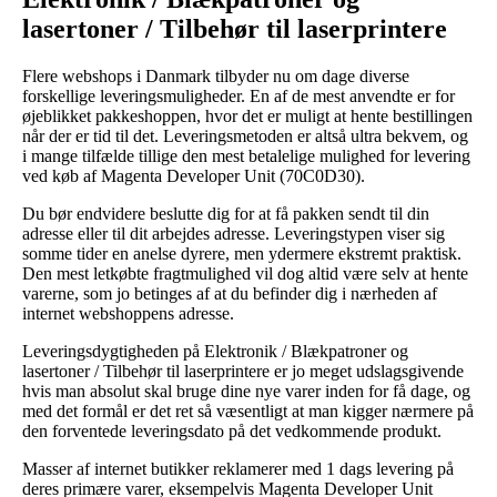
lasertoner / Tilbehør til laserprintere
Flere webshops i Danmark tilbyder nu om dage diverse
forskellige leveringsmuligheder. En af de mest anvendte er for
øjeblikket pakkeshoppen, hvor det er muligt at hente bestillingen
når der er tid til det. Leveringsmetoden er altså ultra bekvem, og
i mange tilfælde tillige den mest betalelige mulighed for levering
ved køb af Magenta Developer Unit (70C0D30).
Du bør endvidere beslutte dig for at få pakken sendt til din
adresse eller til dit arbejdes adresse. Leveringstypen viser sig
somme tider en anelse dyrere, men ydermere ekstremt praktisk.
Den mest letkøbte fragtmulighed vil dog altid være selv at hente
varerne, som jo betinges af at du befinder dig i nærheden af
internet webshoppens adresse.
Leveringsdygtigheden på Elektronik / Blækpatroner og
lasertoner / Tilbehør til laserprintere er jo meget udslagsgivende
hvis man absolut skal bruge dine nye varer inden for få dage, og
med det formål er det ret så væsentligt at man kigger nærmere på
den forventede leveringsdato på det vedkommende produkt.
Masser af internet butikker reklamerer med 1 dags levering på
deres primære varer, eksempelvis Magenta Developer Unit