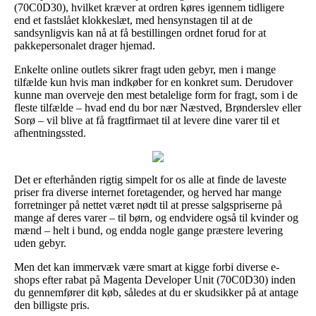
(70C0D30), hvilket kræver at ordren køres igennem tidligere
end et fastslået klokkeslæt, med hensynstagen til at de
sandsynligvis kan nå at få bestillingen ordnet forud for at
pakkepersonalet drager hjemad.
Enkelte online outlets sikrer fragt uden gebyr, men i mange
tilfælde kun hvis man indkøber for en konkret sum. Derudover
kunne man overveje den mest betalelige form for fragt, som i de
fleste tilfælde – hvad end du bor nær Næstved, Brønderslev eller
Sorø – vil blive at få fragtfirmaet til at levere dine varer til et
afhentningssted.
Det er efterhånden rigtig simpelt for os alle at finde de laveste
priser fra diverse internet foretagender, og herved har mange
forretninger på nettet været nødt til at presse salgspriserne på
mange af deres varer – til børn, og endvidere også til kvinder og
mænd – helt i bund, og endda nogle gange præstere levering
uden gebyr.
Men det kan immervæk være smart at kigge forbi diverse e-
shops efter rabat på Magenta Developer Unit (70C0D30) inden
du gennemfører dit køb, således at du er skudsikker på at antage
den billigste pris.