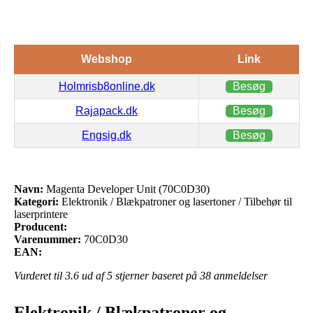
Webshop
Link
Holmrisb8online.dk
Besøg
Rajapack.dk
Besøg
Engsig.dk
Besøg
Navn:
Magenta Developer Unit (70C0D30)
Kategori:
Elektronik / Blækpatroner og lasertoner / Tilbehør til
laserprintere
Producent:
Varenummer:
70C0D30
EAN:
Vurderet til
3.6
ud af 5 stjerner baseret på
38
anmeldelser
Elektronik / Blækpatroner og