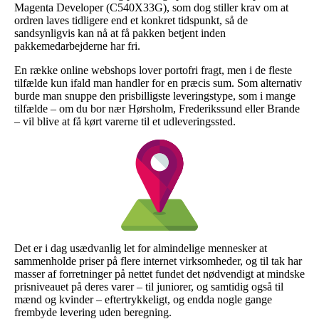
Magenta Developer (C540X33G), som dog stiller krav om at
ordren laves tidligere end et konkret tidspunkt, så de
sandsynligvis kan nå at få pakken betjent inden
pakkemedarbejderne har fri.
En række online webshops lover portofri fragt, men i de fleste
tilfælde kun ifald man handler for en præcis sum. Som alternativ
burde man snuppe den prisbilligste leveringstype, som i mange
tilfælde – om du bor nær Hørsholm, Frederikssund eller Brande
– vil blive at få kørt varerne til et udleveringssted.
Det er i dag usædvanlig let for almindelige mennesker at
sammenholde priser på flere internet virksomheder, og til tak har
masser af forretninger på nettet fundet det nødvendigt at mindske
prisniveauet på deres varer – til juniorer, og samtidig også til
mænd og kvinder – eftertrykkeligt, og endda nogle gange
frembyde levering uden beregning.