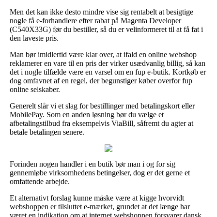
Men det kan ikke desto mindre vise sig rentabelt at besigtige
nogle få e-forhandlere efter rabat på Magenta Developer
(C540X33G) før du bestiller, så du er velinformeret til at få fat i
den laveste pris.
Man bør imidlertid være klar over, at ifald en online webshop
reklamerer en vare til en pris der virker usædvanlig billig, så kan
det i nogle tilfælde være en varsel om en fup e-butik. Kortkøb er
dog omfavnet af en regel, der begunstiger køber overfor fup
online selskaber.
Generelt slår vi et slag for bestillinger med betalingskort eller
MobilePay. Som en anden løsning bør du vælge et
afbetalingstilbud fra eksempelvis ViaBill, såfremt du agter at
betale betalingen senere.
Forinden nogen handler i en butik bør man i og for sig
gennemløbe virksomhedens betingelser, dog er det gerne et
omfattende arbejde.
Et alternativt forslag kunne måske være at kigge hvorvidt
webshoppen er tilsluttet e-mærket, grundet at det længe har
været en indikation om at internet webshoppen forsvarer dansk