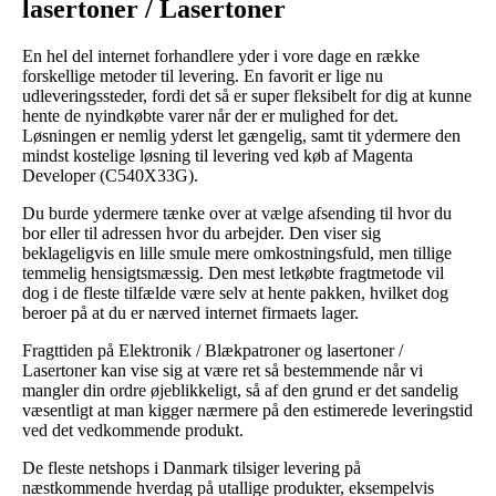
lasertoner / Lasertoner
En hel del internet forhandlere yder i vore dage en række
forskellige metoder til levering. En favorit er lige nu
udleveringssteder, fordi det så er super fleksibelt for dig at kunne
hente de nyindkøbte varer når der er mulighed for det.
Løsningen er nemlig yderst let gængelig, samt tit ydermere den
mindst kostelige løsning til levering ved køb af Magenta
Developer (C540X33G).
Du burde ydermere tænke over at vælge afsending til hvor du
bor eller til adressen hvor du arbejder. Den viser sig
beklageligvis en lille smule mere omkostningsfuld, men tillige
temmelig hensigtsmæssig. Den mest letkøbte fragtmetode vil
dog i de fleste tilfælde være selv at hente pakken, hvilket dog
beroer på at du er nærved internet firmaets lager.
Fragttiden på Elektronik / Blækpatroner og lasertoner /
Lasertoner kan vise sig at være ret så bestemmende når vi
mangler din ordre øjeblikkeligt, så af den grund er det sandelig
væsentligt at man kigger nærmere på den estimerede leveringstid
ved det vedkommende produkt.
De fleste netshops i Danmark tilsiger levering på
næstkommende hverdag på utallige produkter, eksempelvis