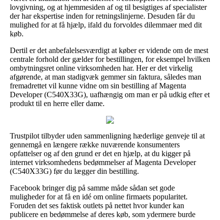
lovgivning, og at hjemmesiden af og til besigtiges af specialister
der har ekspertise inden for retningslinjerne. Desuden får du
mulighed for at få hjælp, ifald du forvoldes dilemmaer med dit
køb.
Dertil er det anbefalelsesværdigt at køber er vidende om de mest
centrale forhold der gælder for bestillingen, for eksempel hvilken
ombytningsret online virksomheden har. Her er det virkelig
afgørende, at man stadigvæk gemmer sin faktura, således man
fremadrettet vil kunne vidne om sin bestilling af Magenta
Developer (C540X33G), uafhængig om man er på udkig efter et
produkt til en herre eller dame.
Trustpilot tilbyder uden sammenligning hæderlige genveje til at
gennemgå en længere række nuværende konsumenters
opfattelser og af den grund er det en hjælp, at du kigger på
internet virksomhedens bedømmelser af Magenta Developer
(C540X33G) før du lægger din bestilling.
Facebook bringer dig på samme måde sådan set gode
muligheder for at få en idé om online firmaets popularitet.
Foruden det ses faktisk outlets på nettet hvor kunder kan
publicere en bedømmelse af deres køb, som ydermere burde