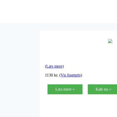
(Læs mere)
1130
kr.
(Vis fragtpris)
Læs mere »
Køb nu »