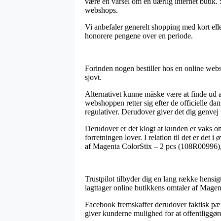
være en varsel om en uærlig internet butik.
webshops.
Vi anbefaler generelt shopping med kort ell
honorere pengene over en periode.
Forinden nogen bestiller hos en online webs
sjovt.
Alternativet kunne måske være at finde ud af
webshoppen retter sig efter de officielle d
regulativer. Derudover giver det dig genvej t
Derudover er det klogt at kunden er vaks om
forretningen lover. I relation til det er det
af Magenta ColorStix – 2 pcs (108R00996), 
Trustpilot tilbyder dig en lang række hensig
iagttager online butikkens omtaler af Magen
Facebook fremskaffer derudover faktisk pæn
giver kunderne mulighed for at offentliggøre