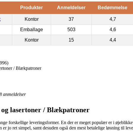
Produkter
Anmeldelser
Bedømmelse
k
Kontor
37
4,7
Emballage
503
4,6
Kontor
15
4,4
996)
ertoner / Blækpatroner
8
anmeldelser
 og lasertoner / Blækpatroner
nge forskellige leveringsformer. En der er meget populær er i øjeblikket
n er jo ret simpel, samt desuden også den mest betalelige løsning til l