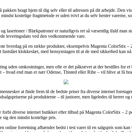
pakken bragt hjem til dig selv eller til adressen på dit arbejde. Den vi
 mindst kostelige fragtmetode er uden tvivl at du selv henter varerne, so
g lasertoner / Blækpatroner er naturligvis ret så væsentlig ifald man st
nslåede leveringsdato ved den vedkommende vare.
æste hverdag på en række produkter, eksempelvis Magenta ColorStix 
et fastslået klokkeslæt, med hensynstagen til at de med sikkerhed kan nå 
ring uden omkostninger, men ofte er det påkrævet at der bestilles for e
t – hvad end man er nær Odense, Thisted eller Ribe – vil blive at få brag
ennesker at finde frem til de bedste priser fra diverse internet foretagen
udsalgspriserne på produkterne – til juniorer, men ligeledes til herrer 
e forbi diverse internet butikker efter tilbud på Magenta ColorStix – 2
e sig den mindst kostelige pris.
n online forretning afhænder bedst i test varer til en salgspris som kan vi