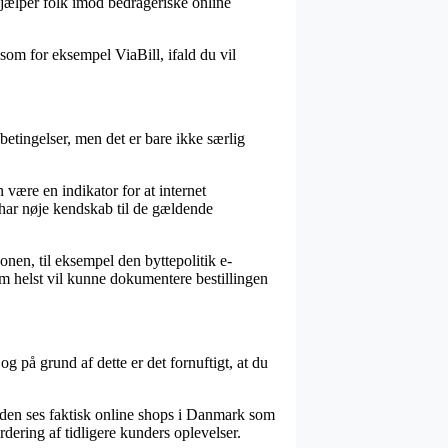
hjælper folk imod bedrageriske online
som for eksempel ViaBill, ifald du vil
etingelser, men det er bare ikke særlig
 være en indikator for at internet
 har nøje kendskab til de gældende
nen, til eksempel den byttepolitik e-
 som helst vil kunne dokumentere bestillingen
g på grund af dette er det fornuftigt, at du
uden ses faktisk online shops i Danmark som
dering af tidligere kunders oplevelser.