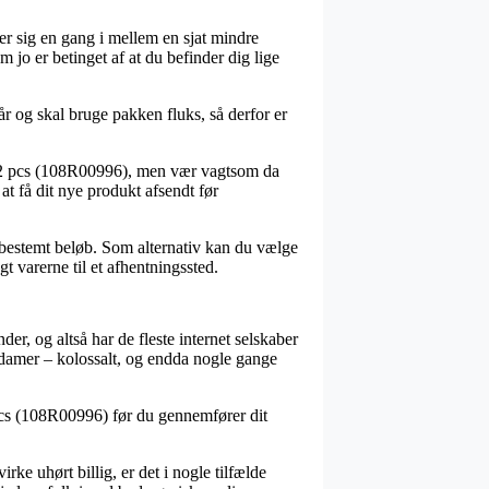
ser sig en gang i mellem en sjat mindre
m jo er betinget af at du befinder dig lige
år og skal bruge pakken fluks, så derfor er
– 2 pcs (108R00996), men vær vagtsom da
at få dit nye produkt afsendt før
t bestemt beløb. Som alternativ kan du vælge
t varerne til et afhentningssted.
der, og altså har de fleste internet selskaber
og damer – kolossalt, og endda nogle gange
 pcs (108R00996) før du gennemfører dit
rke uhørt billig, er det i nogle tilfælde