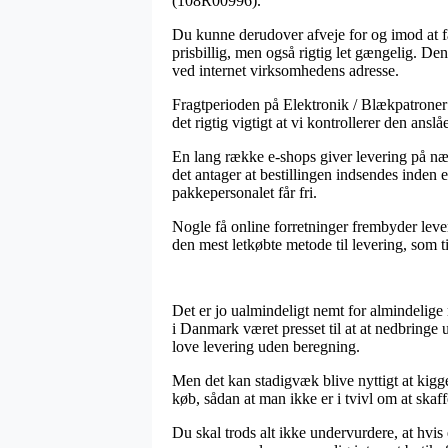
(108R00996).
Du kunne derudover afveje for og imod at få 
prisbillig, men også rigtig let gængelig. Den
ved internet virksomhedens adresse.
Fragtperioden på Elektronik / Blækpatroner o
det rigtig vigtigt at vi kontrollerer den a
En lang række e-shops giver levering på n
det antager at bestillingen indsendes inden 
pakkepersonalet får fri.
Nogle få online forretninger frembyder leve
den mest letkøbte metode til levering, som ti
Det er jo ualmindeligt nemt for almindelige m
i Danmark været presset til at at nedbringe 
love levering uden beregning.
Men det kan stadigvæk blive nyttigt at kigg
køb, sådan at man ikke er i tvivl om at skaff
Du skal trods alt ikke undervurdere, at hvis e