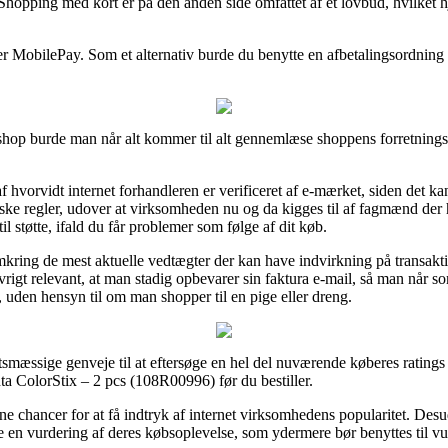
 Shopping med kort er på den anden side omfattet af et lovbud, hvilket 
er MobilePay. Som et alternativ burde du benytte en afbetalingsordning 
hop burde man når alt kommer til alt gennemlæse shoppens forretningsb
 hvorvidt internet forhandleren er verificeret af e-mærket, siden det kan
anske regler, udover at virksomheden nu og da kigges til af fagmænd der
il støtte, ifald du får problemer som følge af dit køb.
kring de mest aktuelle vedtægter der kan have indvirkning på transaktio
 i øvrigt relevant, at man stadig opbevarer sin faktura e-mail, så man når
uden hensyn til om man shopper til en pige eller dreng.
tsmæssige genveje til at eftersøge en hel del nuværende køberes ratings o
ta ColorStix – 2 pcs (108R00996) før du bestiller.
e chancer for at få indtryk af internet virksomhedens popularitet. Des
 en vurdering af deres købsoplevelse, som ydermere bør benyttes til vur