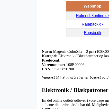
Webshop
Holmrisb8online.d
Rajapack.dk
Engsig.dk
Navn:
Magenta ColorStix – 2 pcs (108R00
Kategori:
Elektronik / Blækpatroner og las
Producent:
Varenummer:
108R00996
EAN:
95205856200
Vurderet til
4.9
ud af 5 stjerner baseret på
3
Elektronik / Blækpatroner
En del online outlets udlover i vore dage ma
at hente din ordre når du har tid. Mulighede