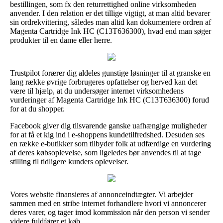
bestillingen, som fx den returrettighed online virksomheden
anvender. I den relation er det tillige vigtigt, at man altid bevarer
sin ordrekvittering, således man altid kan dokumentere ordren af
Magenta Cartridge Ink HC (C13T636300), hvad end man søger
produkter til en dame eller herre.
Trustpilot forærer dig aldeles gunstige løsninger til at granske en
lang række øvrige forbrugeres opfattelser og herved kan det
være til hjælp, at du undersøger internet virksomhedens
vurderinger af Magenta Cartridge Ink HC (C13T636300) forud
for at du shopper.
Facebook giver dig tilsvarende ganske uafhængige muligheder
for at få et kig ind i e-shoppens kundetilfredshed. Desuden ses
en række e-butikker som tilbyder folk at udfærdige en vurdering
af deres købsoplevelse, som ligeledes bør anvendes til at tage
stilling til tidligere kunders oplevelser.
Vores website finansieres af annonceindtægter. Vi arbejder
sammen med en stribe internet forhandlere hvori vi annoncerer
deres varer, og tager imod kommission når den person vi sender
videre fuldfører et køb.