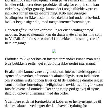
Du skal trods alt være opmærksom på, at såfremt en internet
handler reklamerer deres produkter til salg for en pris som kan
virke besynderligt gunstig, kunne det i nogle tilfælde være en
indikator for en uægte e-forretning. Køb med gængse
betalingskort er ikke desto mindre dækket ind under et lovbud,
hvilket begunstiger dig imod uægte internet forretninger.
Generelt går vi ind for kortbestillinger eller betalinger med
mobilen. Som et alternativ kan du drage nytte af en løsning som
fx ViaBill, ifald du ser en fordel i at dække omkostningerne af
flere omgange.
Forinden folk køber hos en internet forhandler kunne man reelt
tyde butikkens regler, det er dog ofte ikke særlig interessant.
Et alternativ kunne være at granske om internet webshoppen er
støttet af e-mærket, eftersom det almindeligvis er en indikation
om at online webshoppen lever op til de gældende danske regler,
samt at online forretningen lejlighedsvis revideres af fagfolk som
forstår lovene på området. Det er en rigtig god genvej til støtte,
ifald du oplever dilemmaer med din ordre.
Yderligere er det at foretrække at køberen er hensynstagende til
de mest aktuelle vedtægter der kan have betydning for