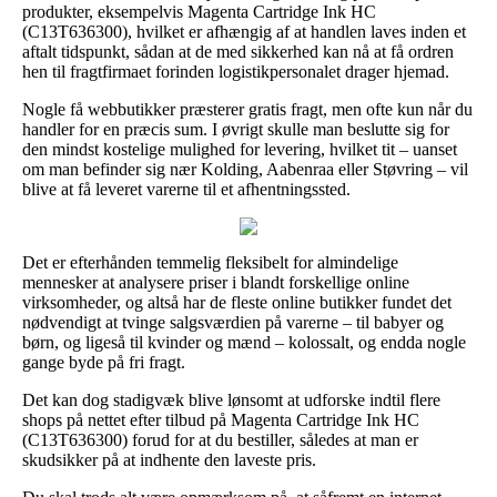
produkter, eksempelvis Magenta Cartridge Ink HC
(C13T636300), hvilket er afhængig af at handlen laves inden et
aftalt tidspunkt, sådan at de med sikkerhed kan nå at få ordren
hen til fragtfirmaet forinden logistikpersonalet drager hjemad.
Nogle få webbutikker præsterer gratis fragt, men ofte kun når du
handler for en præcis sum. I øvrigt skulle man beslutte sig for
den mindst kostelige mulighed for levering, hvilket tit – uanset
om man befinder sig nær Kolding, Aabenraa eller Støvring – vil
blive at få leveret varerne til et afhentningssted.
Det er efterhånden temmelig fleksibelt for almindelige
mennesker at analysere priser i blandt forskellige online
virksomheder, og altså har de fleste online butikker fundet det
nødvendigt at tvinge salgsværdien på varerne – til babyer og
børn, og ligeså til kvinder og mænd – kolossalt, og endda nogle
gange byde på fri fragt.
Det kan dog stadigvæk blive lønsomt at udforske indtil flere
shops på nettet efter tilbud på Magenta Cartridge Ink HC
(C13T636300) forud for at du bestiller, således at man er
skudsikker på at indhente den laveste pris.