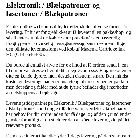
Elektronik / Blækpatroner og
lasertoner / Blækpatroner
En del online webshops tilbyder efterhånden diverse former for
levering. Et hit er for øjeblikket at få leveret til en pakkeshop, og
så afhenter du blot de købte varer præcis når det passer dig.
Fragttypen er jo virkelig hensigtsmæssig, samt desuden tillige
den billigste leveringsform ved køb af Magenta Cartridge Ink
HC (C13T636300).
Du burde alternativt afveje for og imod at få ordren sendt hjem
til din privatadresse eller til dit arbejdes adresse. Fragtmetoden er
ofte en kende dyrere, men desuden ekstremt smart. Den mindst
kostelige leveringsmanér er unægtelig at du selv henter pakken,
men det står og falder med at du fysisk befinder dig i nærheden
af netshoppens arbejdslager.
Leveringstidspunktet på Elektronik / Blækpatroner og lasertoner
/ Blækpatroner kan i nogle tilfælde være særdeles aktuel når vi
har behov for din ordre inden for få dage, og af den grund er det
ganske fornuftigt at du studerer den anslåede leveringstid på det
relevante produkt.
En masse internet handler yder 1 dags levering på deres primære