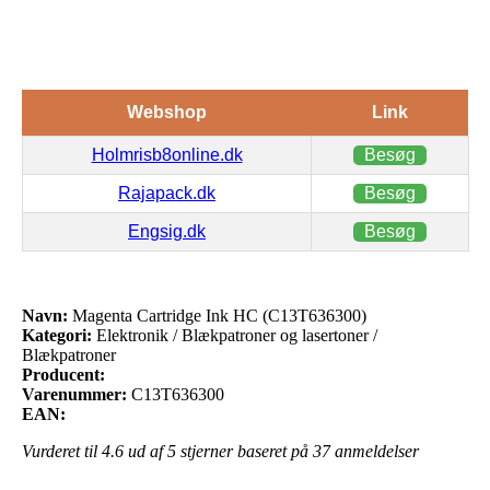
Webshop
Link
Holmrisb8online.dk
Besøg
Rajapack.dk
Besøg
Engsig.dk
Besøg
Navn:
Magenta Cartridge Ink HC (C13T636300)
Kategori:
Elektronik / Blækpatroner og lasertoner /
Blækpatroner
Producent:
Varenummer:
C13T636300
EAN:
Vurderet til
4.6
ud af 5 stjerner baseret på
37
anmeldelser