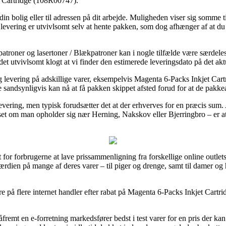
t Cartridge (108R00747).
 din bolig eller til adressen på dit arbejde. Muligheden viser sig somme
levering er utvivlsomt selv at hente pakken, som dog afhænger af at du 
atroner og lasertoner / Blækpatroner kan i nogle tilfælde være særdele
t utvivlsomt klogt at vi finder den estimerede leveringsdato på det akt
 levering på adskillige varer, eksempelvis Magenta 6-Packs Inkjet Car
 de sandsynligvis kan nå at få pakken skippet afsted forud for at de pakke
levering, men typisk forudsætter det at der erhverves for en præcis sum.
nset om man opholder sig nær Herning, Nakskov eller Bjerringbro – er at f
r forbrugerne at lave prissammenligning fra forskellige online outlets,
ærdien på mange af deres varer – til piger og drenge, samt til damer og 
ere på flere internet handler efter rabat på Magenta 6-Packs Inkjet Cart
fremt en e-forretning markedsfører bedst i test varer for en pris der k