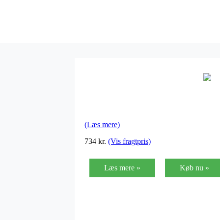
(Læs mere)
734
kr.
(Vis fragtpris)
Læs mere »
Køb nu »