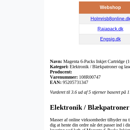
Webshop
Holmrisb8online.d
Rajapack.dk
Engsig.dk
Navn:
Magenta 6-Packs Inkjet Cartridge 
Kategori:
Elektronik / Blækpatroner og las
Producent:
Varenummer:
108R00747
EAN:
95205731347
Vurderet til
3.6
ud af 5 stjerner baseret på
1
Elektronik / Blækpatroner
Masser af online virksomheder tilbyder nu ti
dig at hente din ordre når det passer ind i 