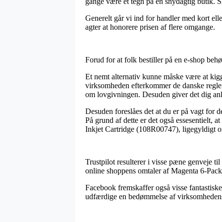
gange være et tegn på en snydagtig butik. S
Generelt går vi ind for handler med kort ell
agter at honorere prisen af flere omgange.
Forud for at folk bestiller på en e-shop be
Et nemt alternativ kunne måske være at kigg
virksomheden efterkommer de danske regler,
om lovgivningen. Desuden giver det dig anle
Desuden foreslåes det at du er på vagt for d
På grund af dette er det også essesentielt, 
Inkjet Cartridge (108R00747), ligegyldigt o
Trustpilot resulterer i visse pæne genveje t
online shoppens omtaler af Magenta 6-Packs
Facebook fremskaffer også visse fantastiske 
udfærdige en bedømmelse af virksomhedens ser