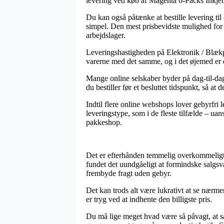
levering ved køb af Magenta 6-Packs Inkje
Du kan også påtænke at bestille levering til
simpel. Den mest prisbevidste mulighed for 
arbejdslager.
Leveringshastigheden på Elektronik / Blækp
varerne med det samme, og i det øjemed er de
Mange online selskaber byder på dag-til-dag
du bestiller før et besluttet tidspunkt, så at
Indtil flere online webshops lover gebyrfri 
leveringstype, som i de fleste tilfælde – ua
pakkeshop.
Det er efterhånden temmelig overkommeligt fo
fundet det uundgåeligt at formindske salgsv
frembyde fragt uden gebyr.
Det kan trods alt være lukrativt at se nærm
er tryg ved at indhente den billigste pris.
Du må lige meget hvad være så påvagt, at så