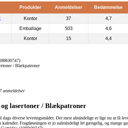
Produkter
Anmeldelser
Bedømmelse
k
Kontor
37
4,7
Emballage
503
4,6
Kontor
15
4,4
(108R00747)
ertoner / Blækpatroner
7
anmeldelser
 og lasertoner / Blækpatroner
l dags diverse leveringsmåder. Det mest almindelige er lige nu at få lev
din kalender. Fragtløsningen er jo ualmindeligt let gængelig, og mange 