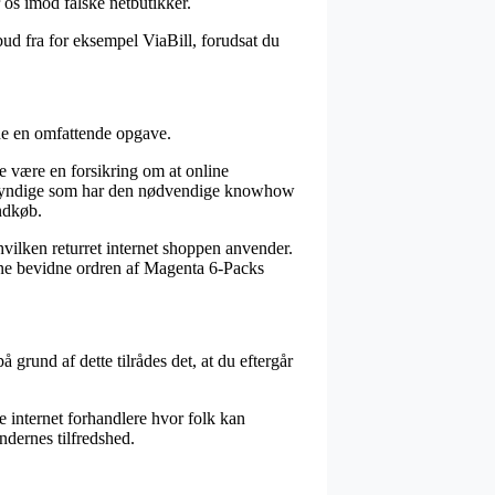
 os imod falske netbutikker.
bud fra for eksempel ViaBill, forudsat du
rne en omfattende opgave.
e være en forsikring om at online
sagkyndige som har den nødvendige knowhow
indkøb.
hvilken returret internet shoppen anvender.
kunne bevidne ordren af Magenta 6-Packs
grund af dette tilrådes det, at du eftergår
ke internet forhandlere hvor folk kan
ndernes tilfredshed.