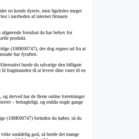
 tider en kende dyrere, men ligeledes meget
bor i nærheden af internet firmaets
s afgørende forudsat du har behov for
uelle produkt.
tridge (108R00747), der dog regnes ud fra at
ansatte har fyraften.
 Alternativt burde du udvælge den billigste
å fragtmanden til at levere dine varer til en
 og derved har de fleste online forretninger
herrer – betragteligt, og endda nogle gange
ridge (108R00747) forinden du køber, så du
an virke umådelig god, så burde det mange