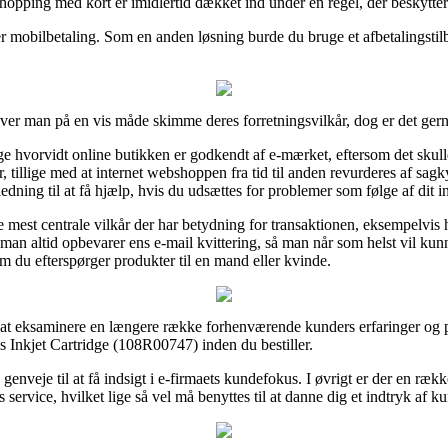
hopping med kort er imidlertid dækket ind under en regel, der beskytter
er mobilbetaling. Som en anden løsning burde du bruge et afbetalingstil
høver man på en vis måde skimme deres forretningsvilkår, dog er det ge
e hvorvidt online butikken er godkendt af e-mærket, eftersom det skull
 tillige med at internet webshoppen fra tid til anden revurderes af 
dning til at få hjælp, hvis du udsættes for problemer som følge af dit 
e mest centrale vilkår der har betydning for transaktionen, eksempelvis 
at man altid opbevarer ens e-mail kvittering, så man når som helst vil 
m du efterspørger produkter til en mand eller kvinde.
il at eksaminere en længere række forhenværende kunders erfaringer og på 
 Inkjet Cartridge (108R00747) inden du bestiller.
genveje til at få indsigt i e-firmaets kundefokus. I øvrigt er der en ræk
vice, hvilket lige så vel må benyttes til at danne dig et indtryk af ku