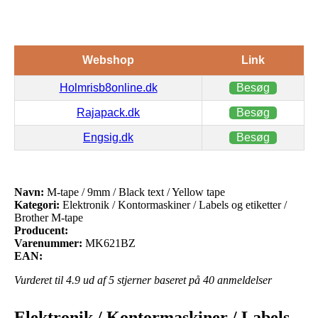
Webshop
Link
Holmrisb8online.dk
Besøg
Rajapack.dk
Besøg
Engsig.dk
Besøg
Navn:
M-tape / 9mm / Black text / Yellow tape
Kategori:
Elektronik / Kontormaskiner / Labels og etiketter /
Brother M-tape
Producent:
Varenummer:
MK621BZ
EAN:
Vurderet til
4.9
ud af 5 stjerner baseret på
40
anmeldelser
Elektronik / Kontormaskiner / Labels