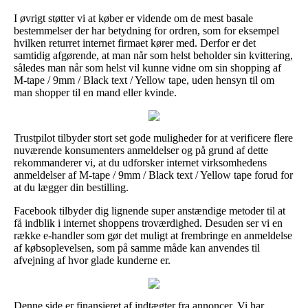
I øvrigt støtter vi at køber er vidende om de mest basale
bestemmelser der har betydning for ordren, som for eksempel
hvilken returret internet firmaet kører med. Derfor er det
samtidig afgørende, at man når som helst beholder sin kvittering,
således man når som helst vil kunne vidne om sin shopping af
M-tape / 9mm / Black text / Yellow tape, uden hensyn til om
man shopper til en mand eller kvinde.
Trustpilot tilbyder stort set gode muligheder for at verificere flere
nuværende konsumenters anmeldelser og på grund af dette
rekommanderer vi, at du udforsker internet virksomhedens
anmeldelser af M-tape / 9mm / Black text / Yellow tape forud for
at du lægger din bestilling.
Facebook tilbyder dig lignende super anstændige metoder til at
få indblik i internet shoppens troværdighed. Desuden ser vi en
række e-handler som gør det muligt at frembringe en anmeldelse
af købsoplevelsen, som på samme måde kan anvendes til
afvejning af hvor glade kunderne er.
Denne side er finansieret af indtægter fra annoncer. Vi har