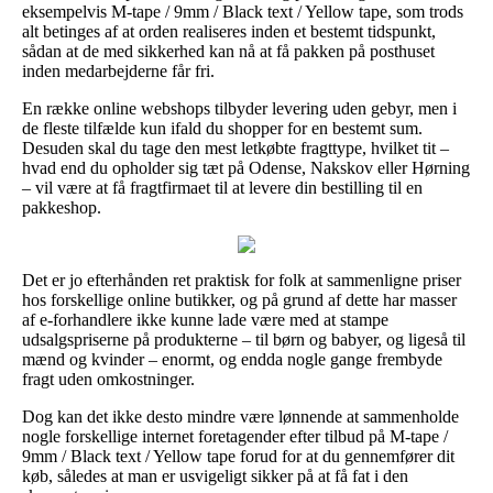
eksempelvis M-tape / 9mm / Black text / Yellow tape, som trods
alt betinges af at orden realiseres inden et bestemt tidspunkt,
sådan at de med sikkerhed kan nå at få pakken på posthuset
inden medarbejderne får fri.
En række online webshops tilbyder levering uden gebyr, men i
de fleste tilfælde kun ifald du shopper for en bestemt sum.
Desuden skal du tage den mest letkøbte fragttype, hvilket tit –
hvad end du opholder sig tæt på Odense, Nakskov eller Hørning
– vil være at få fragtfirmaet til at levere din bestilling til en
pakkeshop.
Det er jo efterhånden ret praktisk for folk at sammenligne priser
hos forskellige online butikker, og på grund af dette har masser
af e-forhandlere ikke kunne lade være med at stampe
udsalgspriserne på produkterne – til børn og babyer, og ligeså til
mænd og kvinder – enormt, og endda nogle gange frembyde
fragt uden omkostninger.
Dog kan det ikke desto mindre være lønnende at sammenholde
nogle forskellige internet foretagender efter tilbud på M-tape /
9mm / Black text / Yellow tape forud for at du gennemfører dit
køb, således at man er usvigeligt sikker på at få fat i den