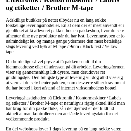
og etiketter / Brother M-tape
Adskillige butikker på nettet tilbyder nu en lang række
forskellige leveringsmodeller. En af dem der er mest anvendt er i
øjeblikket at få afleveret pakken hos en pakkeshop, hvor du selv
afhenter dine nye produkter når du har lyst. Leveringstypen er jo
ualmindeligt let, og mange gange ydermere den mest betalelige
slags levering ved køb af M-tape / 9mm / Black text / Yellow
tape.
Du burde lige så vel prøve at få pakken sendt til din
hjemmeadresse eller til adressen på dit arbejde. Leveringsformen
viser sig gennemsnitligt lidt dyrere, men derudover ret
gnidningsløs. Den billigste type af levering vil dog altid vise sig
at være at du selv henter pakken, som desværre stiller krav om at
du har bopæl i kort afstand af internet virksomhedens bopæl.
Leveringshastigheden på Elektronik / Kontormaskiner / Labels
og etiketter / Brother M-tape er naturligvis rigtig aktuel ifald man
har brug for din pakke fluks, så i det øjemed er det fuldt ud
aktuelt at man kontrollerer den anslåede leveringsdato for det
vedkommende produkt.
En del webshops lover 1 dags levering på en lang række varer,