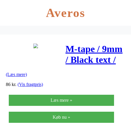
Averos
M-tape / 9mm
/ Black text /
Yellow tape
(Læs mere)
86
kr.
(Vis fragtpris)
Læs mere »
Køb nu »