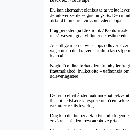
Black text / Blue tape.
Du kan alternativt planlægge at vælge leveri
derudover særdeles gnidningsløs. Den mindst 
afstand til internet virksomhedens bopæl.
Fragtperioden på Elektronik / Kontormaskiner
ret så væsentligt at vi finder det estimerede
Adskillige internet webshops udlover leveri
vagtsom da det kræver at ordren køres igenne
hjemad.
Nogle få online forhandlere frembyder fragt 
fragtmulighed, hvilket ofte – uafhængig om m
udleveringssted.
Det er jo efterhånden ualmindeligt bekvemt f
til at at nedskære salgspriserne på en rækk
garantere gratis levering.
Dog kan det immervæk blive indbringende at 
er sikret at få den mest attraktive pris.