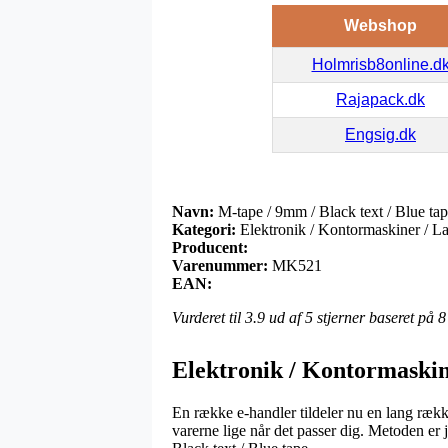
Webshop
Holmrisb8online.d
Rajapack.dk
Engsig.dk
Navn:
M-tape / 9mm / Black text / Blue ta
Kategori:
Elektronik / Kontormaskiner / Lab
Producent:
Varenummer:
MK521
EAN:
Vurderet til
3.9
ud af 5 stjerner baseret på
8
Elektronik / Kontormaskine
En række e-handler tildeler nu en lang række
varerne lige når det passer dig. Metoden e