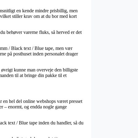
emsnitligt en kende mindre prisbillig, men
vilket stiller krav om at du bor med kort
d du behøver varerne fluks, så herved er det
9mm / Black text / Blue tape, men vær
erne på posthuset inden personalet drager
I øvrigt kunne man overveje den billigste
nden til at bringe din pakke til et
har en hel del online webshops været presset
nder – enormt, og endda nogle gange
ack text / Blue tape inden du handler, så du