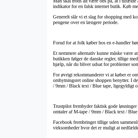
Man skal trods alt være obs på, at i tilfælde
indikator for en falsk internet butik. Køb m
Generelt slår vi et slag for shopping med kor
pengene over en længere periode.
Forud for at folk køber hos en e-handler bø
Et nemmere alternativ kunne måske være at un
butikken følger de danske regler, tillige med
hjælp, når du bliver udsat for problemer som
For øvrigt rekommanderer vi at køber er o
ombytningsret online shoppen benytter. I den
/ 9mm / Black text / Blue tape, ligegyldigt o
Trustpilot frembyder faktisk gode løsninger
omtaler af M-tape / 9mm / Black text / Blue
Facebook frembringer tillige uden sammenlig
virksomheder hvor det er muligt at nedfælde