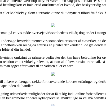
 af at en internet webshop tilbyder varer til en salgspris der kan ses som
ed betalingskort er imidlertid omsluttet af et lovbud, der beskytter dig
t eller MobilePay. Som alternativ kunne du udnytte et tilbud fra f.eks. V
r man på en vis måde overveje virksomhedens vilkår, dog er det i mange 
dersøge hvorvidt internet virksomheden er støttet af e-mærket, da det g
 at netbutikken nu og da efterses af jurister der kender til de gældende re
 følge af din handel.
mhyggelig omkring de primære vedtægter der kan have betydning for or
 relation er det virkelig relevant, at man altid bevarer sin ordremail, 
m man søger efter varer til en voksen eller et barn.
 til at læse en længere række forhenværende køberes erfaringer og derfor
 tape inden du handler.
ning udmærkede muligheder for at få et kig ind i online forhandlerens 
 en bedømmelse af deres købsoplevelse, hvilket lige så vel må benyttes