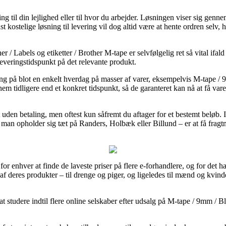
ng til din lejlighed eller til hvor du arbejder. Løsningen viser sig genn
kostelige løsning til levering vil dog altid være at hente ordren selv, h
 / Labels og etiketter / Brother M-tape er selvfølgelig ret så vital ifal
 leveringstidspunkt på det relevante produkt.
ng på blot en enkelt hverdag på masser af varer, eksempelvis M-tape / 
m tidligere end et konkret tidspunkt, så de garanteret kan nå at få var
uden betaling, men oftest kun såfremt du aftager for et bestemt beløb. 
an opholder sig tæt på Randers, Holbæk eller Billund – er at få fragtma
or enhver at finde de laveste priser på flere e-forhandlere, og for det 
e af deres produkter – til drenge og piger, og ligeledes til mænd og kvi
studere indtil flere online selskaber efter udsalg på M-tape / 9mm / Bl