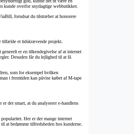
 besynderligt god, kunne det tit være en
 som kunde overfor snydagtige webbutikker.
iaBill, forudsat du tilstræber at honorere
tilfælde et tidskrævende projekt.
enerelt er en tilkendegivelse af at internet
gler. Desuden får du lejlighed til at få
dren, som for eksempel hvilken
så man i fremtiden kan påvise købet af M-tape
 er det smart, at du analyserer e-handlens
popularitet. Her er der mange internet
 til at bedømme tilfredsheden hos kunderne.