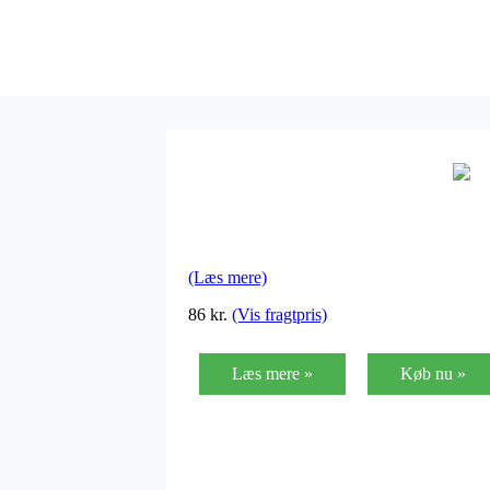
(Læs mere)
86
kr.
(Vis fragtpris)
Læs mere »
Køb nu »