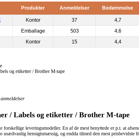
Produkter
Anmeldelser
Bedømmelse
k
Kontor
37
4,7
Emballage
503
4,6
Kontor
15
4,4
pe
els og etiketter / Brother M-tape
anmeldelser
r / Labels og etiketter / Brother M-tape
 forskellige leveringsmodeller. En af de mest benyttede er p.t. at afse
r jo usædvanlig hensigtsmæssig, og endda tilmed den mest prisbevidste 