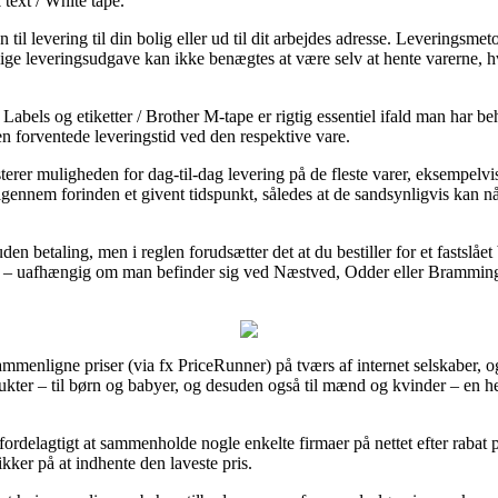
text / White tape.
il levering til din bolig eller ud til dit arbejdes adresse. Leveringsmeto
lige leveringsudgave kan ikke benægtes at være selv at hente varerne, 
Labels og etiketter / Brother M-tape er rigtig essentiel ifald man har be
en forventede leveringstid ved den respektive vare.
rer muligheden for dag-til-dag levering på de fleste varer, eksempelvi
gennem forinden et givent tidspunkt, således at de sandsynligvis kan nå 
den betaling, men i reglen forudsætter det at du bestiller for et fastslå
t – uafhængig om man befinder sig ved Næstved, Odder eller Bramming – 
ammenligne priser (via fx PriceRunner) på tværs af internet selskaber, og
odukter – til børn og babyer, og desuden også til mænd og kvinder – en h
fordelagtigt at sammenholde nogle enkelte firmaer på nettet efter rabat
kker på at indhente den laveste pris.