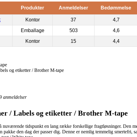
Produkter
Anmeldelser
Bedømmelse
k
Kontor
37
4,7
Emballage
503
4,6
Kontor
15
4,4
tape
els og etiketter / Brother M-tape
9
anmeldelser
r / Labels og etiketter / Brother M-tape
nuværende tidspunkt en lang række forskellige fragtløsninger. Den mest 
in pakke den dag der passer dig. Denne er nemlig temmelig smertefri, sam