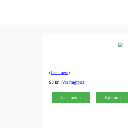
(Læs mere)
93
kr.
(Vis fragtpris)
Læs mere »
Køb nu »