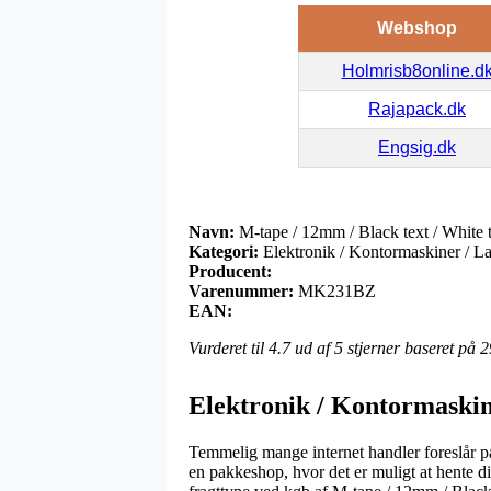
Webshop
Holmrisb8online.d
Rajapack.dk
Engsig.dk
Navn:
M-tape / 12mm / Black text / White 
Kategori:
Elektronik / Kontormaskiner / Lab
Producent:
Varenummer:
MK231BZ
EAN:
Vurderet til
4.7
ud af 5 stjerner baseret på
2
Elektronik / Kontormaskine
Temmelig mange internet handler foreslår på 
en pakkeshop, hvor det er muligt at hente d