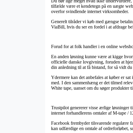
Du bør lige meget hvad ikke undervurdere, at
tilfælde være et kendetegn på en uægte web
overfor svindlende internet virksomheder.
Generelt tilråder vi køb med gængse betalin
ViaBill, hvis du ser en fordel i at afdrage b
Forud for at folk handler i en online websh
En anden løsning kunne være at kigge hvorv
officielle danske lovgivning, foruden at h
din anledning til at få bistand, for så vidt 
Ydermere kan det anbefales at køber er sat 
med. I den sammenhæng er det tilmed relevan
White tape, uanset om du søger produkter til
Trustpilot genererer visse ærlige løsninger t
internet forhandlerens omtaler af M-tape / 
Facebook frembyder tilsvarende regulære fan
kan udfærdige en omtale af ordreforløbet, som