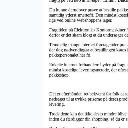
fragttype ved køb af M-tape / 12mm / Black 
Du kunne derudover prøve at bestille pakken t
samtidig yderst smertefri. Den mindst koste
lige ved online webshoppens lager.
Fragttiden på Elektronik / Kontormaskiner / 
derfor er det skam klogt at du undersøger d
Temmelig mange internet foretagender præste
der dog nødvendiggør at bestillingen køres i
pakkepersonalet har fri.
Enkelte internet forhandlere byder på fragt u
mindst kostelige leveringsmetode, der oftes
pakkeshop.
Det er efterhånden ret bekvemt for folk at s
nødsaget til at trykke priserne på deres pr
levering.
Trods dette kan det ikke desto mindre blive 
inden du færdiggør din shopping, så du er si