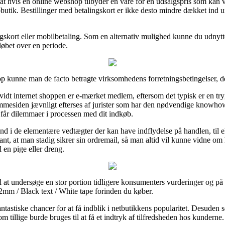
 hvis en online webshop tilbyder en vare for en udsalgspris som kan vir
butik. Bestillinger med betalingskort er ikke desto mindre dækket ind 
gskort eller mobilbetaling. Som en alternativ mulighed kunne du udnytte
eløbet over en periode.
op kunne man de facto betragte virksomhedens forretningsbetingelser, de
idt internet shoppen er e-mærket medlem, eftersom det typisk er en try
jemmesiden jævnligt efterses af jurister som har den nødvendige knowh
du får dilemmaer i processen med dit indkøb.
ind i de elementære vedtægter der kan have indflydelse på handlen, til 
t, at man stadig sikrer sin ordremail, så man altid vil kunne vidne om
 en pige eller dreng.
il at undersøge en stor portion tidligere konsumenters vurderinger og på 
12mm / Black text / White tape forinden du køber.
tastiske chancer for at få indblik i netbutikkens popularitet. Desuden 
 tillige burde bruges til at få et indtryk af tilfredsheden hos kunderne.