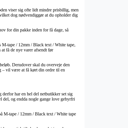
den viser sig ofte lidt mindre prisbillig, men
hvilket dog nødvendiggør at du opholder dig
hov for din pakke inden for få dage, så
s M-tape / 12mm / Black text / White tape,
at få de nye varer afsendt før
et beløb. Derudover skal du overveje den
vil være at få kørt din ordre til en
 derfor har en hel del netbutikker set sig
el del, og endda nogle gange love gebyrfri
 på M-tape / 12mm / Black text / White tape