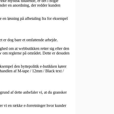
ke mystisk tiltalende, er det i nogle
under en anordning, der redder kunden
 en løsning på afbetaling fra for eksempel
t er dog bare et omfattende arbejde.
ghed om at webbutikken retter sig efter den
ow om reglerne på området. Dette er desuden
eksempel den byttepolitik e-butikken kører
 handlen af M-tape / 12mm / Black text /
grund af dette anbefaler vi, at du gransker
ser vi en række e-forretninger hvor kunder