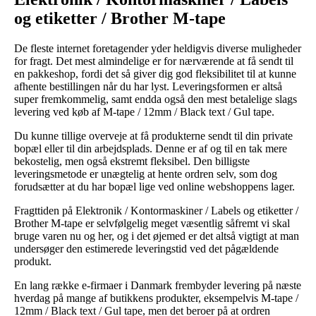
og etiketter / Brother M-tape
De fleste internet foretagender yder heldigvis diverse muligheder
for fragt. Det mest almindelige er for nærværende at få sendt til
en pakkeshop, fordi det så giver dig god fleksibilitet til at kunne
afhente bestillingen når du har lyst. Leveringsformen er altså
super fremkommelig, samt endda også den mest betalelige slags
levering ved køb af M-tape / 12mm / Black text / Gul tape.
Du kunne tillige overveje at få produkterne sendt til din private
bopæl eller til din arbejdsplads. Denne er af og til en tak mere
bekostelig, men også ekstremt fleksibel. Den billigste
leveringsmetode er unægtelig at hente ordren selv, som dog
forudsætter at du har bopæl lige ved online webshoppens lager.
Fragttiden på Elektronik / Kontormaskiner / Labels og etiketter /
Brother M-tape er selvfølgelig meget væsentlig såfremt vi skal
bruge varen nu og her, og i det øjemed er det altså vigtigt at man
undersøger den estimerede leveringstid ved det pågældende
produkt.
En lang række e-firmaer i Danmark frembyder levering på næste
hverdag på mange af butikkens produkter, eksempelvis M-tape /
12mm / Black text / Gul tape, men det beroer på at ordren