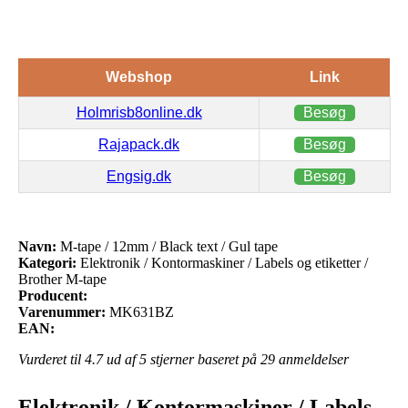
Webshop
Link
Holmrisb8online.dk
Besøg
Rajapack.dk
Besøg
Engsig.dk
Besøg
Navn:
M-tape / 12mm / Black text / Gul tape
Kategori:
Elektronik / Kontormaskiner / Labels og etiketter /
Brother M-tape
Producent:
Varenummer:
MK631BZ
EAN:
Vurderet til
4.7
ud af 5 stjerner baseret på
29
anmeldelser
Elektronik / Kontormaskiner / Labels