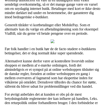
webshop annoncerer en vare til en udsalgspris som virker
uendeligt overkommelig, så er det mange gange være en varsel
om en snydagtig internet butik. Betalinger med kort er ikke desto
mindre dækket ind under en bestemmelse, der garanterer dig
imod bedrageriske e-butikker.
Generelt tilråder vi kortbetalinger eller MobilePay. Som et
alternativ kan du vælge en afbetalingsløsning som for eksempel
ViaBill, når du gerne vil betale pengene over en periode.
Før folk handler i en butik bør de de facto studere e-butikkens
betingelser, det er dog normalt ikke super spændende.
Alternativet kunne derfor være at kontrollere hvorvidt online
shoppen er medlem af e-mærke ordningen, fordi det
almindeligvis er et sympol på at online webshoppen tilslutter sig
de danske regler, foruden at online webshoppen en gang i
mellem overværes af fagmænd som har ekspertise inden for
vilkårene på området. Derudover tilbydes du chance for støtte,
såfremt du bliver udsat for problemstillinger ved din handel.
For øvrigt anbefales det at kunden er obs på de mest
betydningsfulde reglementer der kan influere på handlen, f.eks.
den returpolitik online forhandleren bruger. I den forbindelse er