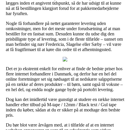
lægges inden et angivent tidspunkt, så de har udsigt til at kunne
nå at få bestillingen klargjort forud for at pakkemedarbejderne
har fyraften.
Nogle få forhandlere på nettet garanterer levering uden
omkostninger, men for det meste under forudsætning af at man
bestiller for en fastsat sum. Desuden kunne du udse dig den
prisbilligste type af levering, som i de fleste tilfælde – uanset om
man befinder sig nær Fredericia, Slagelse eller Sæby – vil være
at få fragtfirmaet til at køre din ordre til et afhentningssted.
Det er jo ekstremt enkelt for enhver at finde de bedste priser hos
flere internet forhandlere i Danmark, og derfor har en hel del
online forretninger set sig nødsaget til at nedskære salgspriserne
på en række af deres produkter – til børn, samt også til voksne –
en hel del, og endda nogle gange byde på portofri levering.
Dog kan det imidlertid være gunstigt at studere en række internet
handler efter tilbud på M-tape / 12mm / Black text / Gul tape
inden du køber, sådan at du er sikker på at modtage den bedste
pris.
Du bør blot være årvågen med, at i tilfælde af at en internet