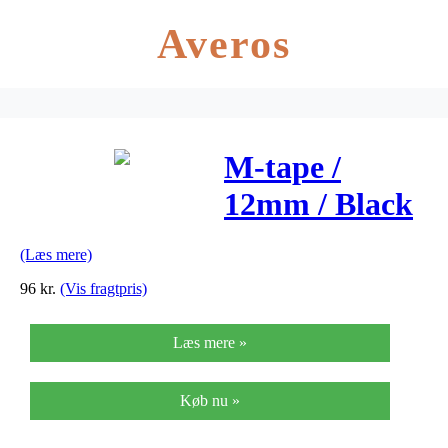
Averos
M-tape /
12mm / Black
text / Gul tape
(Læs mere)
96
kr.
(Vis fragtpris)
Læs mere »
Køb nu »