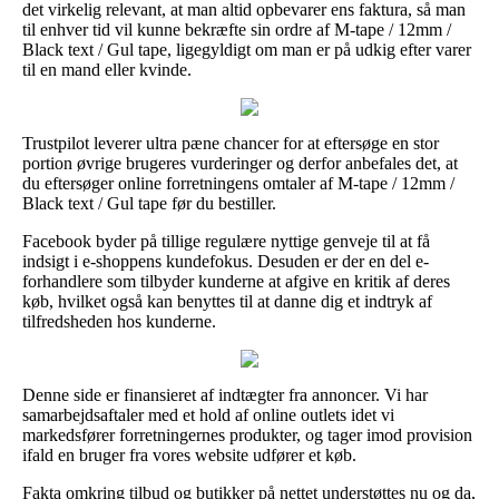
det virkelig relevant, at man altid opbevarer ens faktura, så man
til enhver tid vil kunne bekræfte sin ordre af M-tape / 12mm /
Black text / Gul tape, ligegyldigt om man er på udkig efter varer
til en mand eller kvinde.
Trustpilot leverer ultra pæne chancer for at eftersøge en stor
portion øvrige brugeres vurderinger og derfor anbefales det, at
du eftersøger online forretningens omtaler af M-tape / 12mm /
Black text / Gul tape før du bestiller.
Facebook byder på tillige regulære nyttige genveje til at få
indsigt i e-shoppens kundefokus. Desuden er der en del e-
forhandlere som tilbyder kunderne at afgive en kritik af deres
køb, hvilket også kan benyttes til at danne dig et indtryk af
tilfredsheden hos kunderne.
Denne side er finansieret af indtægter fra annoncer. Vi har
samarbejdsaftaler med et hold af online outlets idet vi
markedsfører forretningernes produkter, og tager imod provision
ifald en bruger fra vores website udfører et køb.
Fakta omkring tilbud og butikker på nettet understøttes nu og da,