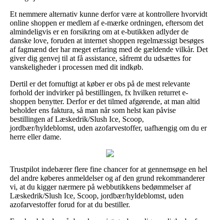
Et nemmere alternativ kunne derfor være at kontrollere hvorvidt
online shoppen er medlem af e-mærke ordningen, eftersom det
almindeligvis er en forsikring om at e-butikken adlyder de
danske love, foruden at internet shoppen regelmæssigt besøges
af fagmænd der har meget erfaring med de gældende vilkår. Det
giver dig genvej til at få assistance, såfremt du udsættes for
vanskeligheder i processen med dit indkøb.
Dertil er det fornuftigt at køber er obs på de mest relevante
forhold der indvirker på bestillingen, fx hvilken returret e-
shoppen benytter. Derfor er det tilmed afgørende, at man altid
beholder ens faktura, så man når som helst kan påvise
bestillingen af Læskedrik/Slush Ice, Scoop,
jordbær/hyldeblomst, uden azofarvestoffer, uafhængig om du er
herre eller dame.
Trustpilot indebærer flere fine chancer for at gennemsøge en hel
del andre køberes anmeldelser og af den grund rekommanderer
vi, at du kigger nærmere på webbutikkens bedømmelser af
Læskedrik/Slush Ice, Scoop, jordbær/hyldeblomst, uden
azofarvestoffer forud for at du bestiller.