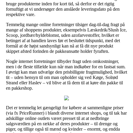
bruge produkterne inden for kort tid, så derfor er det rigtig
fornuftigt at vi undersøger den anslåede leveringsdato på den
respektive vare.
Temmelig mange online forretninger tilsiger dag-til-dag fragt på
mange af shoppens produkter, eksempelvis Læskedrik/Slush Ice,
Scoop, jordbær/hyldeblomst, uden azofarvestoffer, hvilket er
betinget af at handlen laves før et besluttet tidspunkt, med det
formål at de højst sandsynligt kan nå at få dit nye produkt
skippet afsted forinden de pakkeansatte holder fyraften.
Nogle internet forretninger tilbyder fragt uden omkostninger,
men i de fleste tilfælde kun når man indkøber for en fastsat sum.
I øvrigt kan man udvælge den prisbilligste fragtmulighed, hvilket
tit – uden hensyn til om man opholder sig ved Køge, Solrød
Strand eller Haslev – vil blive at få dem til at køre din pakke til
en pakkeshop.
Det er temmelig let gængeligt for købere at sammenligne priser
(via fx PriceRunner) i blandt diverse internet shops, og til tak har
adskillige online outlets været presset til at at nedbringe
salgsværdien på en række af deres produkter – til drenge og
piger, og tillige også til mænd og kvinder – enormt, og endda