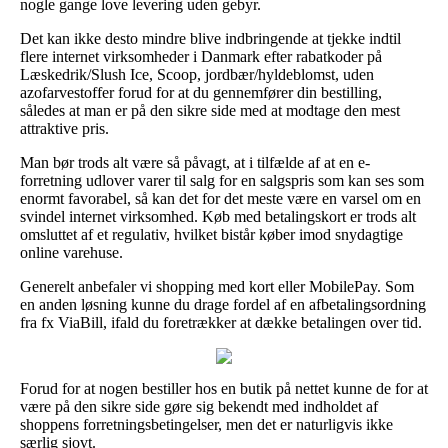
nogle gange love levering uden gebyr.
Det kan ikke desto mindre blive indbringende at tjekke indtil
flere internet virksomheder i Danmark efter rabatkoder på
Læskedrik/Slush Ice, Scoop, jordbær/hyldeblomst, uden
azofarvestoffer forud for at du gennemfører din bestilling,
således at man er på den sikre side med at modtage den mest
attraktive pris.
Man bør trods alt være så påvagt, at i tilfælde af at en e-
forretning udlover varer til salg for en salgspris som kan ses som
enormt favorabel, så kan det for det meste være en varsel om en
svindel internet virksomhed. Køb med betalingskort er trods alt
omsluttet af et regulativ, hvilket bistår køber imod snydagtige
online varehuse.
Generelt anbefaler vi shopping med kort eller MobilePay. Som
en anden løsning kunne du drage fordel af en afbetalingsordning
fra fx ViaBill, ifald du foretrækker at dække betalingen over tid.
Forud for at nogen bestiller hos en butik på nettet kunne de for at
være på den sikre side gøre sig bekendt med indholdet af
shoppens forretningsbetingelser, men det er naturligvis ikke
særlig sjovt.