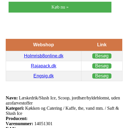
Køb nu »
Webshop
Link
Holmrisb8online.dk
Besøg
Rajapack.dk
Besøg
Engsig.dk
Besøg
Navn:
Læskedrik/Slush Ice, Scoop, jordbær/hyldeblomst, uden
azofarvestoffer
Kategori:
Køkken og Catering / Kaffe, the, vand mm. / Saft &
Slush Ice
Producent:
Varenummer:
14051301