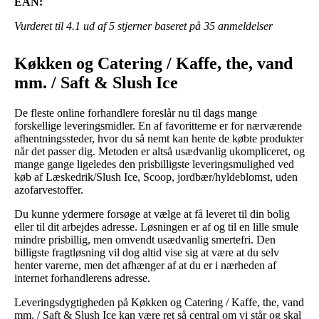
EAN:
Vurderet til
4.1
ud af 5 stjerner baseret på
35
anmeldelser
Køkken og Catering / Kaffe, the, vand
mm. / Saft & Slush Ice
De fleste online forhandlere foreslår nu til dags mange
forskellige leveringsmidler. En af favoritterne er for nærværende
afhentningssteder, hvor du så nemt kan hente de købte produkter
når det passer dig. Metoden er altså usædvanlig ukompliceret, og
mange gange ligeledes den prisbilligste leveringsmulighed ved
køb af Læskedrik/Slush Ice, Scoop, jordbær/hyldeblomst, uden
azofarvestoffer.
Du kunne ydermere forsøge at vælge at få leveret til din bolig
eller til dit arbejdes adresse. Løsningen er af og til en lille smule
mindre prisbillig, men omvendt usædvanlig smertefri. Den
billigste fragtløsning vil dog altid vise sig at være at du selv
henter varerne, men det afhænger af at du er i nærheden af
internet forhandlerens adresse.
Leveringsdygtigheden på Køkken og Catering / Kaffe, the, vand
mm. / Saft & Slush Ice kan være ret så central om vi står og skal