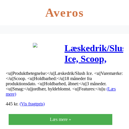
Averos
Læskedrik/Slus
Ice, Scoop,
jordbær/hyldeb
<u||Produktbetegnelse:</u||Læskedrik/Slush Ice. <u||Varemærke:
uden
</u||Scoop. <u||Holdbarhed:</u||18 måneder fra
produktionsdato. <u||Holdbarhed, åbnet:</u||3 måneder.
azofarvestoffer
<u||Smag:</u||jordbær, hyldeblomst. <u||Features:</u||u
(Læs
mere)
445
kr.
(Vis fragtpris)
Læs mere »