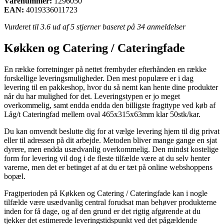
Varenummer:
1296050
EAN:
4019336011723
Vurderet til
3.6
ud af 5 stjerner baseret på
34
anmeldelser
Køkken og Catering / Cateringfade
En række forretninger på nettet frembyder efterhånden en række
forskellige leveringsmuligheder. Den mest populære er i dag
levering til en pakkeshop, hvor du så nemt kan hente dine produkter
når du har mulighed for det. Leveringstypen er jo meget
overkommelig, samt endda endda den billigste fragttype ved køb af
Låg/t Cateringfad mellem oval 465x315x63mm klar 50stk/kar.
Du kan omvendt beslutte dig for at vælge levering hjem til dig privat
eller til adressen på dit arbejde. Metoden bliver mange gange en sjat
dyrere, men endda usædvanlig overkommelig. Den mindst kostelige
form for levering vil dog i de fleste tilfælde være at du selv henter
varerne, men det er betinget af at du er tæt på online webshoppens
bopæl.
Fragtperioden på Køkken og Catering / Cateringfade kan i nogle
tilfælde være usædvanlig central forudsat man behøver produkterne
inden for få dage, og af den grund er det rigtig afgørende at du
tjekker det estimerede leveringstidspunkt ved det pågældende