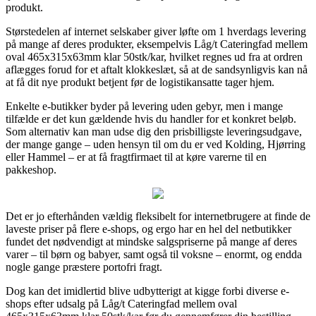
produkt.
Størstedelen af internet selskaber giver løfte om 1 hverdags levering
på mange af deres produkter, eksempelvis Låg/t Cateringfad mellem
oval 465x315x63mm klar 50stk/kar, hvilket regnes ud fra at ordren
aflægges forud for et aftalt klokkeslæt, så at de sandsynligvis kan nå
at få dit nye produkt betjent før de logistikansatte tager hjem.
Enkelte e-butikker byder på levering uden gebyr, men i mange
tilfælde er det kun gældende hvis du handler for et konkret beløb.
Som alternativ kan man udse dig den prisbilligste leveringsudgave,
der mange gange – uden hensyn til om du er ved Kolding, Hjørring
eller Hammel – er at få fragtfirmaet til at køre varerne til en
pakkeshop.
Det er jo efterhånden vældig fleksibelt for internetbrugere at finde de
laveste priser på flere e-shops, og ergo har en hel del netbutikker
fundet det nødvendigt at mindske salgspriserne på mange af deres
varer – til børn og babyer, samt også til voksne – enormt, og endda
nogle gange præstere portofri fragt.
Dog kan det imidlertid blive udbytterigt at kigge forbi diverse e-
shops efter udsalg på Låg/t Cateringfad mellem oval