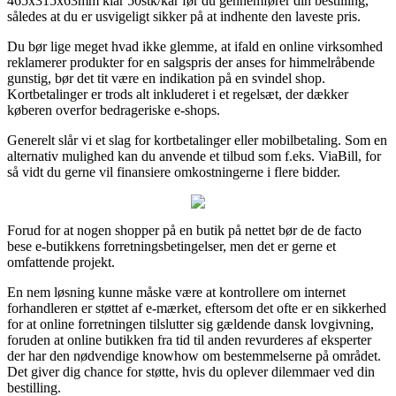
465x315x63mm klar 50stk/kar før du gennemfører din bestilling,
således at du er usvigeligt sikker på at indhente den laveste pris.
Du bør lige meget hvad ikke glemme, at ifald en online virksomhed
reklamerer produkter for en salgspris der anses for himmelråbende
gunstig, bør det tit være en indikation på en svindel shop.
Kortbetalinger er trods alt inkluderet i et regelsæt, der dækker
køberen overfor bedrageriske e-shops.
Generelt slår vi et slag for kortbetalinger eller mobilbetaling. Som en
alternativ mulighed kan du anvende et tilbud som f.eks. ViaBill, for
så vidt du gerne vil finansiere omkostningerne i flere bidder.
Forud for at nogen shopper på en butik på nettet bør de de facto
bese e-butikkens forretningsbetingelser, men det er gerne et
omfattende projekt.
En nem løsning kunne måske være at kontrollere om internet
forhandleren er støttet af e-mærket, eftersom det ofte er en sikkerhed
for at online forretningen tilslutter sig gældende dansk lovgivning,
foruden at online butikken fra tid til anden revurderes af eksperter
der har den nødvendige knowhow om bestemmelserne på området.
Det giver dig chance for støtte, hvis du oplever dilemmaer ved din
bestilling.