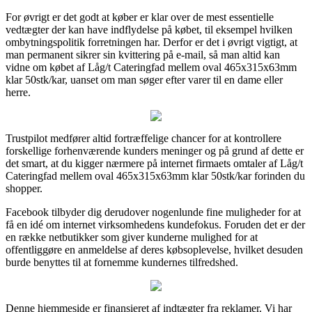
For øvrigt er det godt at køber er klar over de mest essentielle
vedtægter der kan have indflydelse på købet, til eksempel hvilken
ombytningspolitik forretningen har. Derfor er det i øvrigt vigtigt, at
man permanent sikrer sin kvittering på e-mail, så man altid kan
vidne om købet af Låg/t Cateringfad mellem oval 465x315x63mm
klar 50stk/kar, uanset om man søger efter varer til en dame eller
herre.
Trustpilot medfører altid fortræffelige chancer for at kontrollere
forskellige forhenværende kunders meninger og på grund af dette er
det smart, at du kigger nærmere på internet firmaets omtaler af Låg/t
Cateringfad mellem oval 465x315x63mm klar 50stk/kar forinden du
shopper.
Facebook tilbyder dig derudover nogenlunde fine muligheder for at
få en idé om internet virksomhedens kundefokus. Foruden det er der
en række netbutikker som giver kunderne mulighed for at
offentliggøre en anmeldelse af deres købsoplevelse, hvilket desuden
burde benyttes til at fornemme kundernes tilfredshed.
Denne hjemmeside er finansieret af indtægter fra reklamer. Vi har