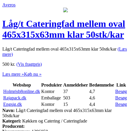
Averos
Låg/t Cateringfad mellem oval
465x315x63mm klar 50stk/kar
Låg/t Cateringfad mellem oval 465x315x63mm klar 50stk/kar
(Læs
mere)
500
kr.
(Vis fragtpris)
Læs mere »
Køb nu »
Webshop
Produkter
Anmeldelser
Bedømmelse
Link
Holmrisb8online.dk
Kontor
37
4,7
Besøg
Rajapack.dk
Emballage
503
4,6
Besøg
Engsig.dk
Kontor
15
4,4
Besøg
Navn:
Låg/t Cateringfad mellem oval 465x315x63mm klar
50stk/kar
Kategori:
Køkken og Catering / Cateringfade
Producent: