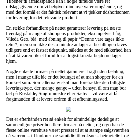
Tilbehør til affaldsspande kan i nogle tilfælde være ret
udslagsgivende om vi behøver dine nye varer omgående, og
med det formål er det faktisk relevant at vi tjekker tidshorisonten
for levering for det relevante produkt.
En række forhandlere på nettet garanterer levering på næste
hverdag på mange af shoppens produkter, eksempelvis Låg,
Vileda Geo, blå, med åbning til papir *Denne vare tages ikke
retur*, men som ikke desto mindre antager at bestillingen laves
tidligere end et fastsat tidspunkt, således at de med sikkerhed kan
nå at få varen fikset forud for at logistikmedarbejderne tager
hjem.
Nogle enkelte firmaer på nettet garanterer fragt uden betaling,
men i mange tilfælde er det betinget af at man shopper for en
konkret sum. Som alternativ skal man foretrække den billigste
leveringstype, der mange gange – uden hensyn til om man bor
tæt på Roskilde, Smørumnedre eller Sæby – vil være at få
fragtmanden til at levere ordren til et afhentningssted.
Det er efterhånden ret så enkelt for almindelige dødelige at
sammenligne priser hos flere firmaer på nettet, og ergo har de
fleste online varehuse været presset til at at stampe salgsværdien
på varerne – til juniorer, og samtidig til voksne – betragteligt, og