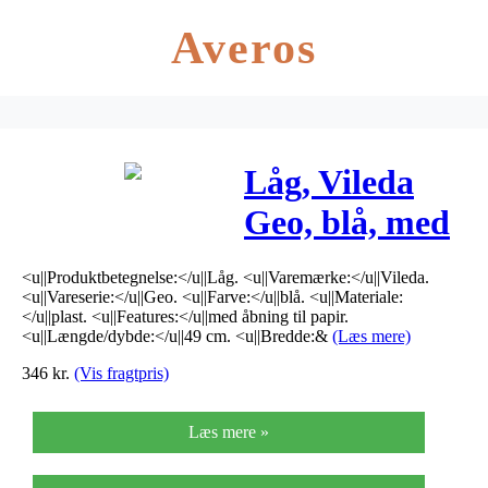
Averos
Låg, Vileda
Geo, blå, med
åbning til
<u||Produktbetegnelse:</u||Låg. <u||Varemærke:</u||Vileda.
papir *Denne
<u||Vareserie:</u||Geo. <u||Farve:</u||blå. <u||Materiale:
</u||plast. <u||Features:</u||med åbning til papir.
vare tages ikke
<u||Længde/dybde:</u||49 cm. <u||Bredde:&
(Læs mere)
346
kr.
(Vis fragtpris)
retur*
Læs mere »