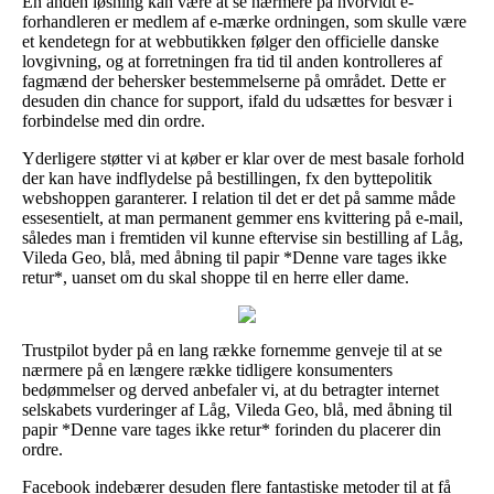
En anden løsning kan være at se nærmere på hvorvidt e-
forhandleren er medlem af e-mærke ordningen, som skulle være
et kendetegn for at webbutikken følger den officielle danske
lovgivning, og at forretningen fra tid til anden kontrolleres af
fagmænd der behersker bestemmelserne på området. Dette er
desuden din chance for support, ifald du udsættes for besvær i
forbindelse med din ordre.
Yderligere støtter vi at køber er klar over de mest basale forhold
der kan have indflydelse på bestillingen, fx den byttepolitik
webshoppen garanterer. I relation til det er det på samme måde
essesentielt, at man permanent gemmer ens kvittering på e-mail,
således man i fremtiden vil kunne eftervise sin bestilling af Låg,
Vileda Geo, blå, med åbning til papir *Denne vare tages ikke
retur*, uanset om du skal shoppe til en herre eller dame.
Trustpilot byder på en lang række fornemme genveje til at se
nærmere på en længere række tidligere konsumenters
bedømmelser og derved anbefaler vi, at du betragter internet
selskabets vurderinger af Låg, Vileda Geo, blå, med åbning til
papir *Denne vare tages ikke retur* forinden du placerer din
ordre.
Facebook indebærer desuden flere fantastiske metoder til at få