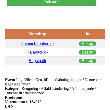
Køb nu »
Webshop
Link
Holmrisb8online.dk
Besøg
Rajapack.dk
Besøg
Engsig.dk
Besøg
Navn:
Låg, Vileda Geo, blå, med åbning til papir *Denne vare
tages ikke retur*
Kategori:
Rengøring / Affaldshåndtering / Affaldsspande /
Tilbehør til affaldsspande
Producent:
Varenummer:
164012
EAN: