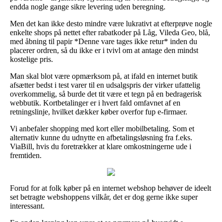
endda nogle gange sikre levering uden beregning.
Men det kan ikke desto mindre være lukrativt at efterprøve nogle
enkelte shops på nettet efter rabatkoder på Låg, Vileda Geo, blå,
med åbning til papir *Denne vare tages ikke retur* inden du
placerer ordren, så du ikke er i tvivl om at antage den mindst
kostelige pris.
Man skal blot være opmærksom på, at ifald en internet butik
afsætter bedst i test varer til en udsalgspris der virker ufattelig
overkommelig, så burde det tit være et tegn på en bedragerisk
webbutik. Kortbetalinger er i hvert fald omfavnet af en
retningslinje, hvilket dækker køber overfor fup e-firmaer.
Vi anbefaler shopping med kort eller mobilbetaling. Som et
alternativ kunne du udnytte en afbetalingsløsning fra f.eks.
ViaBill, hvis du foretrækker at klare omkostningerne ude i
fremtiden.
Forud for at folk køber på en internet webshop behøver de ideelt
set betragte webshoppens vilkår, det er dog gerne ikke super
interessant.