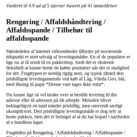
Vurderet til
4.9
ud af 5 stjerner baseret på
41
anmeldelser
Rengøring / Affaldshåndtering /
Affaldsspande / Tilbehør til
affaldsspande
Størstedelen af internet virksomheder tilbyder på nuværende
tidspunkt et stort udvalg af leveringsmåder. En af de populære er
lige nu at få sendt til en pakkeshop, fordi det er ekstremt
fleksibelt at kunne hente de købte produkter når der er mulighed
for det. Fragttypen er nemlig rigtig nem, og typisk tilmed den
prisbilligste leveringsmetode ved køb af Låg, Vileda Geo, blå,
med åbning til papir *Denne vare tages ikke retur*.
Du kunne lige så vel tænke over at bestille levering til din
adresse eller til adressen på dit arbejde. Metoden bliver
beklageligvis en tand mindre prisbillig, men omvendt særligt
ukompliceret. Den prisbilligste leveringsmåde er dog selv at
hente pakken, men det er betinget af at du har bopæl i nærheden
af e-handlens lager.
Fragttiden på Rengøring / Affaldshåndtering / Affaldsspande /