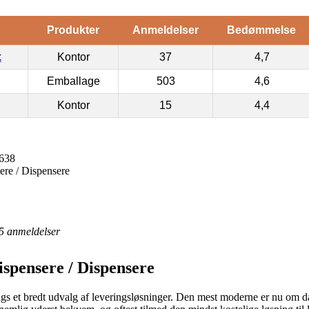
Produkter
Anmeldelser
Bedømmelse
k
Kontor
37
4,7
Emballage
503
4,6
Kontor
15
4,4
5638
ere / Dispensere
5
anmeldelser
ispensere / Dispensere
gs et bredt udvalg af leveringsløsninger. Den mest moderne er nu om da