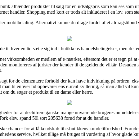
butik afhænder produkter til salg for en udsalgspris som kan ses som uto
ernet handler. Shopping med kort er trods alt inkluderet i en lov, som stø
ler mobilbetaling. Alternativt kunne du drage fordel af et afdragstilbud
e til hver en tid sætte sig ind i butikkens handelsbetingelser, men det e
rnet virksomheden er medlem af e-mærket, eftersom det er et tegn på at o
 anden monitoreres af jurister der kender til de gældende vilkår. Desuden 
b.
å vagt for de elementære forhold der kan have indvirkning på ordren, eks
man til enhver tid opbevarer ens e-mail kvittering, så man altid vil kun
t om du søger et produkt til en dame eller herre.
gheder for at dechifrere ganske mange nuværende brugeres anmeldelser og
Tork elev. spand 50l sort 205638 forud for at du handler.
ske chancer for at få kendskab til e-butikkens kundetilfredshed. Forude
hedens service, hvilket tillige må bruges til vurdering af hvor glade ku