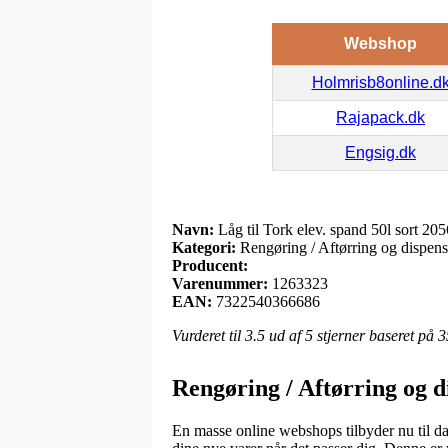
Webshop
Holmrisb8online.d
Rajapack.dk
Engsig.dk
Navn:
Låg til Tork elev. spand 50l sort 20
Kategori:
Rengøring / Aftørring og dispens
Producent:
Varenummer:
1263323
EAN:
7322540366686
Vurderet til
3.5
ud af 5 stjerner baseret på
3
Rengøring / Aftørring og d
En masse online webshops tilbyder nu til da