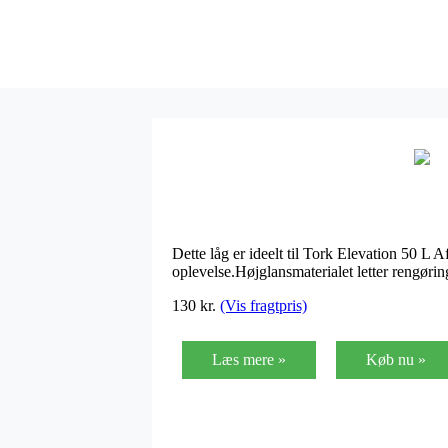
Dette låg er ideelt til Tork Elevation 50 L 
oplevelse.Højglansmaterialet letter rengør
130
kr.
(Vis fragtpris)
Læs mere »
Køb nu »