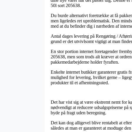
dine nye varer når det passer dig. Denne er 
50l sort 205638.
Du burde alternativt foretrække at få pakken 
men ligeledes ret uproblematisk. Den mindst 
med at du befinder dig i nærheden af interne
Antal dages levering på Rengøring / Aftørri
grund er det utvivlsomt vigtigt at man finde
En stor portion internet foretagender fremby
205638, men som trods alt kræver at ordren i
pakkemedarbejderne holder fyraften.
Enkelte internet butikker garanterer gratis 
mulighed for levering, hvilket gerne – ligegy
produkter til et afhentningssted.
Det har vist sig at være ekstremt nemt for kø
nødvendigt at reducere udsalgspriserne på spe
byde på fragt uden beregning.
Det kan dog alligevel blive rentabelt at efte
således at man er garanteret at modtage den 