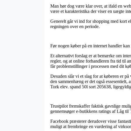
Man bør dog være klar over, at ifald en web
være et karakteristika der viser en uægte int
Generelt går vi ind for shopping med kort el
regningen over en periode.
Før nogen køber på en internet handler kan d
Et alternativt forslag er at bemærke om inte
regler, og at online forhandleren fra tid til
får problemstillinger i processen med dit kø
Desuden slår vi et slag for at køberen er p
den sammenhæng er det også essesentielt, at 
Tork elev. spand 50l sort 205638, ligegyldig
Trustpilot fremskaffer faktisk gavnlige muli
gennemsøger e-butikkens ratings af Låg til 
Facebook præsterer derudover visse fantasti
muligt at frembringe en vurdering af virksom