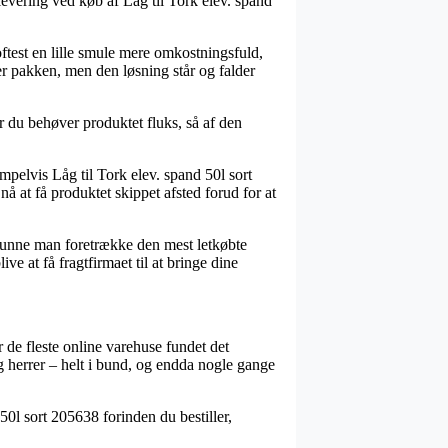
levering ved køb af Låg til Tork elev. spand
oftest en lille smule mere omkostningsfuld,
er pakken, men den løsning står og falder
r du behøver produktet fluks, så af den
mpelvis Låg til Tork elev. spand 50l sort
å at få produktet skippet afsted forud for at
t kunne man foretrække den mest letkøbte
e at få fragtfirmaet til at bringe dine
r de fleste online varehuse fundet det
og herrer – helt i bund, og endda nogle gange
 50l sort 205638 forinden du bestiller,