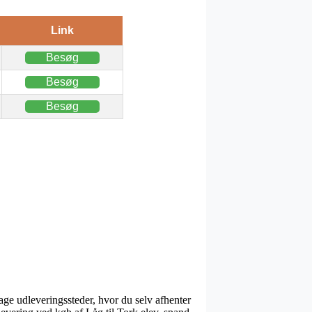
Link
Besøg
Besøg
Besøg
ge udleveringssteder, hvor du selv afhenter