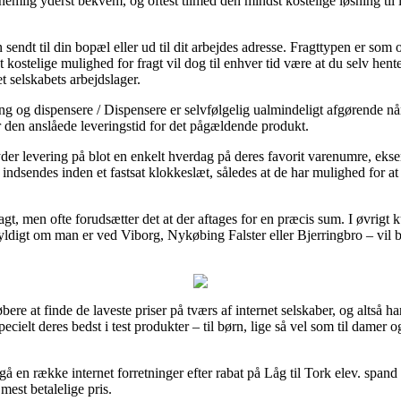
nemlig yderst bekvem, og oftest tilmed den mindst kostelige løsning til 
sendt til din bopæl eller ud til dit arbejdes adresse. Fragttypen er som 
kostelige mulighed for fragt vil dog til enhver tid være at du selv hent
t selskabets arbejdslager.
ng og dispensere / Dispensere er selvfølgelig ualmindeligt afgørende nå
r den anslåede leveringstid for det pågældende produkt.
der levering på blot en enkelt hverdag på deres favorit varenumre, ekse
ndsendes inden et fastsat klokkeslæt, således at de har mulighed for at n
fragt, men ofte forudsætter det at der aftages for en præcis sum. I øvrig
ldigt om man er ved Viborg, Nykøbing Falster eller Bjerringbro – vil bliv
bere at finde de laveste priser på tværs af internet selskaber, og altså ha
cielt deres bedst i test produkter – til børn, lige så vel som til damer 
rgå en række internet forretninger efter rabat på Låg til Tork elev. spand
mest betalelige pris.