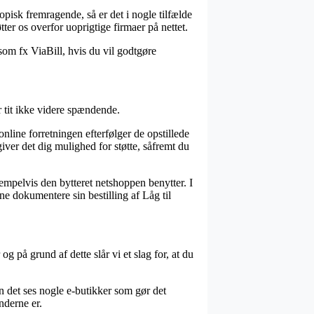
pisk fremragende, så er det i nogle tilfælde
tter os overfor uoprigtige firmaer på nettet.
 som fx ViaBill, hvis du vil godtgøre
r tit ikke videre spændende.
nline forretningen efterfølger de opstillede
giver det dig mulighed for støtte, såfremt du
empelvis den bytteret netshoppen benytter. I
ne dokumentere sin bestilling af Låg til
 på grund af dette slår vi et slag for, at du
n det ses nogle e-butikker som gør det
nderne er.