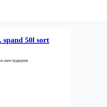
. spand 50l sort
r en mere hygiejnisk