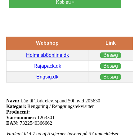
Køb nu »
Webshop
Link
Holmrisb8online.dk
Besøg
Rajapack.dk
Besøg
Engsig.dk
Besøg
Navn:
Låg til Tork elev. spand 50l hvid 205630
Kategori:
Rengøring / Rengøringsrekvisitter
Producent:
Varenummer:
1263301
EAN:
7322540366662
Vurderet til
4.7
ud af 5 stjerner baseret på
37
anmeldelser