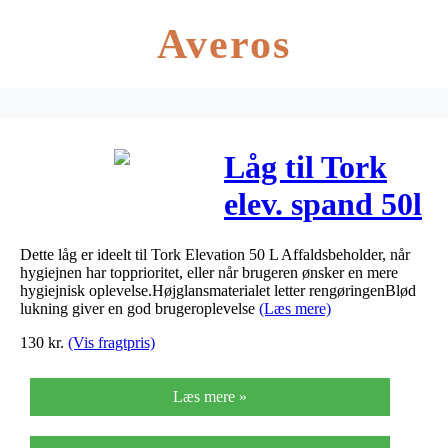
Averos
Låg til Tork
elev. spand 50l
hvid 205630
Dette låg er ideelt til Tork Elevation 50 L Affaldsbeholder, når
hygiejnen har topprioritet, eller når brugeren ønsker en mere
hygiejnisk oplevelse.Højglansmaterialet letter rengøringenBlød
lukning giver en god brugeroplevelse
(Læs mere)
130
kr.
(Vis fragtpris)
Læs mere »