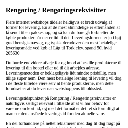
Rengøring / Rengøringsrekvisitter
Flere internet webshops tildeler heldigvis et bredt udvalg af
former for levering. En af de mest almindelige er efterhånden at
få sendt til en pakkeshop, og så kan du bare gå forbi efter de
købte produkter når der er tid til det. Leveringsformen er jo i høj
grad hensigtsmæssig, og typisk derudover den mest betalelige
leveringsmåde ved køb af Låg til Tork elev. spand 50l hvid
205630.
Du burde endvidere afveje for og imod at bestille produkterne til
levering til din bopæl eller ud til dit arbejdes adresse.
Leveringsmetoden er beklageligvis lidt mindre prisbillig, men
tillige super nem. Den mest betalelige løsning til levering vil dog
i de fleste tilfælde være selv at hente produkterne, men dette
forudsætter at du lever nær webshoppens tilholdssted.
Leveringstidspunktet på Rengøring / Rengøringsrekvisitter er
naturligvis særligt relevant i tilfælde af at vi har behov for
varerne om kort tid, og med det formål er det ret så fornuftigt at
man ser den anslåede leveringstid for den aktuelle vare.
En del forhandlere på nettet reklamerer med dag-til-dag fragt på