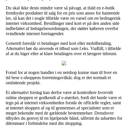
Du skal ikke desto mindre være så påvagt, at ifald en e-butik
frembyder produkter til salg for en pris som anses for hamrende
lav, så kan det i nogle tilfælde være en varsel om en bedragerisk
internet virksomhed. Bestillinger med kort er på den anden side
indbefattet af Indsigelsesordningen, der støtter køberen overfor
svindlende internet foretagender.
Generelt foreslår vi betalinger med kort eller mobilbetaling.
Alternativt bør du anvende et tilbud som f.eks. ViaBill, i tilfælde
af at du higer efter at klare betalingen over et længere tidsrum.
Forud for at nogen handler i en netshop kunne man til hver en
tid bese e-shoppens forretningsvilkår, dog er det normalt et
omfattende projekt.
Et alternativt forslag kan derfor være at kontrollere hvorvidt
online shoppen er godkendt af e-mærket, fordi det burde være et
tegn på at internet virksomheden forstår de officielle regler, samt
at internet shoppen af og til gennemses af specialister som er
meget bekendte med de gældende bestemmelser. Derudover
tilbydes du genvej til en hjælpende hånd, såfremt du udsættes for
dilemmaer i forbindelse med din shopping.