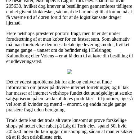
de fleste varer, eksempelvis Låg til Tork elev. spand 50l hvid
205630, hvilket dog kræver at bestillingen gennemføres tidligere
end et givent klokkeslæt, sådan at de har udsigt til at kunne nå at
få varerne ud af døren forud for at de logistikansatte drager
hjemad.
Flere netshops præsterer portofri fragt, men tit er det under
forudsætning af at man køber for en fastsat sum. Som alternativ
må man foretrække den mest betalelige leveringsmodel, hvilket
mange gange – uanset om du befinder sig i Helsingør,
Kalundborg eller Vojens – er at få dem til at køre din bestilling til
et udleveringssted.
Det er yderst uproblematisk for alle og enhver at finde
information om priser på diverse internet forretninger, og til tak
har masser af internet webshops fundet det uundgåeligt at sænke
salgspriserne på en række af deres produkter – til juniorer, lige så
vel som til kvinder og mænd – enormt, og endda nogle gange
præstere fragt uden beregning.
Trods dette kan det trods alt være lønsomt at prøve forskellige
shops på nettet efter rabat på Låg til Tork elev. spand 50l hvid
205630 inden du færdiggør din shopping, sådan at man er sikker
på at få den prisbilligste pris.