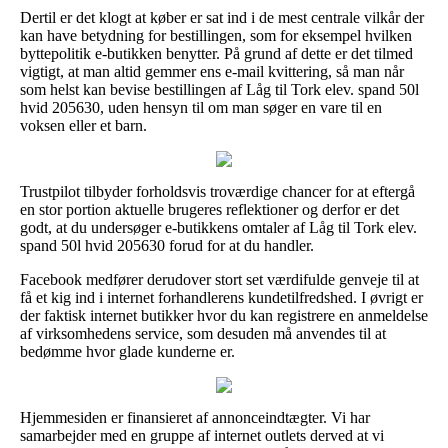
Dertil er det klogt at køber er sat ind i de mest centrale vilkår der
kan have betydning for bestillingen, som for eksempel hvilken
byttepolitik e-butikken benytter. På grund af dette er det tilmed
vigtigt, at man altid gemmer ens e-mail kvittering, så man når
som helst kan bevise bestillingen af Låg til Tork elev. spand 50l
hvid 205630, uden hensyn til om man søger en vare til en
voksen eller et barn.
Trustpilot tilbyder forholdsvis troværdige chancer for at eftergå
en stor portion aktuelle brugeres reflektioner og derfor er det
godt, at du undersøger e-butikkens omtaler af Låg til Tork elev.
spand 50l hvid 205630 forud for at du handler.
Facebook medfører derudover stort set værdifulde genveje til at
få et kig ind i internet forhandlerens kundetilfredshed. I øvrigt er
der faktisk internet butikker hvor du kan registrere en anmeldelse
af virksomhedens service, som desuden må anvendes til at
bedømme hvor glade kunderne er.
Hjemmesiden er finansieret af annonceindtægter. Vi har
samarbejder med en gruppe af internet outlets derved at vi