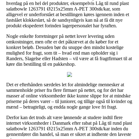
hverdag på en hel del produkter, eksempelvis Låg til rund plast
salatbowle 1263791 Ø215x25mm A-PET 300stk/kar, som
alligevel er underforstået at bestillingen køres igennem inden et
fastslået klokkeslæt, så de sandsynligvis kan nå at få dit nye
produkt ekspederet forinden lagerpersonalet har fyraften.
Nogle enkelte forretninger på nettet lover levering uden
omkostninger, men ofte er det påkrævet at du køber for et
konkret beløb. Desuden bør du snuppe den mindst kostelige
mulighed for fragt, som tit – hvad end man opholder sig i
Randers, Slagelse eller Hadsten – vil være at få fragtfirmaet til at
køre din bestilling til en pakkeshop.
Det er efterhånden særdeles let for almindelige mennesker at
sammenholde priser fra flere firmaer på nettet, og for det har
masser af online virksomheder ikke kunne slippe for at mindske
priserne på deres varer – til juniorer, og tillige også til kvinder og
mænd – betragteligt, og endda nogle gange love fri fragt.
Derfor kan det trods alt være lønnende at studere indtil flere
internet virksomheder i Danmark efter rabat på Låg til rund plast
salatbowle 1263791 Ø215x25mm A-PET 300stk/kar inden du
gennemfører din handel, så man er sikret at indhente den laveste