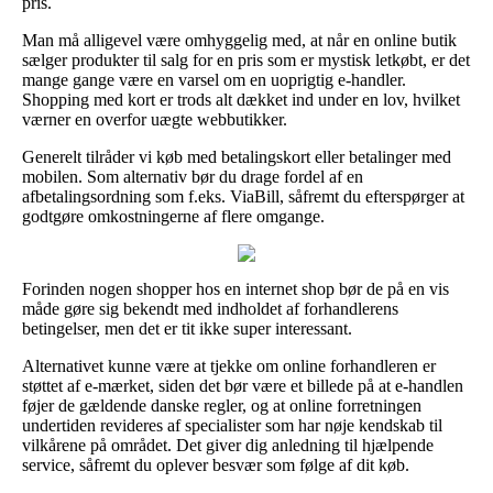
pris.
Man må alligevel være omhyggelig med, at når en online butik
sælger produkter til salg for en pris som er mystisk letkøbt, er det
mange gange være en varsel om en uoprigtig e-handler.
Shopping med kort er trods alt dækket ind under en lov, hvilket
værner en overfor uægte webbutikker.
Generelt tilråder vi køb med betalingskort eller betalinger med
mobilen. Som alternativ bør du drage fordel af en
afbetalingsordning som f.eks. ViaBill, såfremt du efterspørger at
godtgøre omkostningerne af flere omgange.
Forinden nogen shopper hos en internet shop bør de på en vis
måde gøre sig bekendt med indholdet af forhandlerens
betingelser, men det er tit ikke super interessant.
Alternativet kunne være at tjekke om online forhandleren er
støttet af e-mærket, siden det bør være et billede på at e-handlen
føjer de gældende danske regler, og at online forretningen
undertiden revideres af specialister som har nøje kendskab til
vilkårene på området. Det giver dig anledning til hjælpende
service, såfremt du oplever besvær som følge af dit køb.