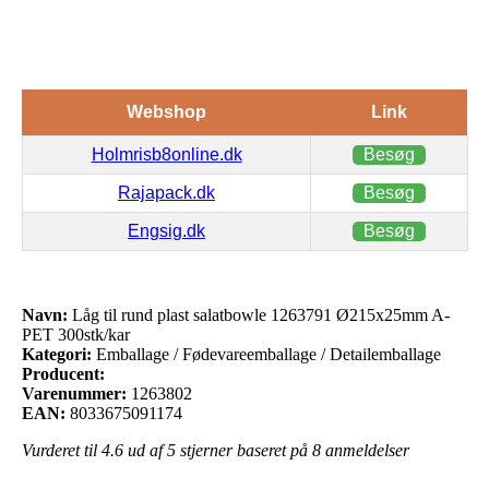
Webshop
Link
Holmrisb8online.dk
Besøg
Rajapack.dk
Besøg
Engsig.dk
Besøg
Navn:
Låg til rund plast salatbowle 1263791 Ø215x25mm A-
PET 300stk/kar
Kategori:
Emballage / Fødevareemballage / Detailemballage
Producent:
Varenummer:
1263802
EAN:
8033675091174
Vurderet til
4.6
ud af 5 stjerner baseret på
8
anmeldelser