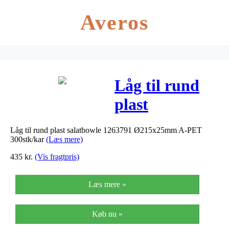
Averos
Låg til rund
plast
salatbowle
Låg til rund plast salatbowle 1263791 Ø215x25mm A-PET
1263791
300stk/kar
(Læs mere)
Ø215x25mm
435
kr.
(Vis fragtpris)
A-PET
Læs mere »
300stk/kar
Køb nu »