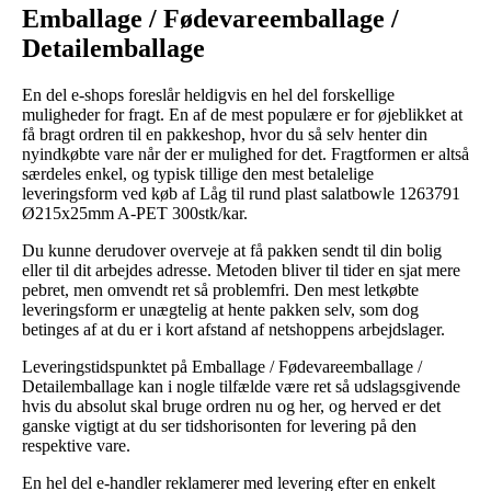
Emballage / Fødevareemballage /
Detailemballage
En del e-shops foreslår heldigvis en hel del forskellige
muligheder for fragt. En af de mest populære er for øjeblikket at
få bragt ordren til en pakkeshop, hvor du så selv henter din
nyindkøbte vare når der er mulighed for det. Fragtformen er altså
særdeles enkel, og typisk tillige den mest betalelige
leveringsform ved køb af Låg til rund plast salatbowle 1263791
Ø215x25mm A-PET 300stk/kar.
Du kunne derudover overveje at få pakken sendt til din bolig
eller til dit arbejdes adresse. Metoden bliver til tider en sjat mere
pebret, men omvendt ret så problemfri. Den mest letkøbte
leveringsform er unægtelig at hente pakken selv, som dog
betinges af at du er i kort afstand af netshoppens arbejdslager.
Leveringstidspunktet på Emballage / Fødevareemballage /
Detailemballage kan i nogle tilfælde være ret så udslagsgivende
hvis du absolut skal bruge ordren nu og her, og herved er det
ganske vigtigt at du ser tidshorisonten for levering på den
respektive vare.
En hel del e-handler reklamerer med levering efter en enkelt