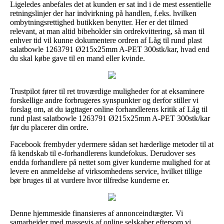
Ligeledes anbefales det at kunden er sat ind i de mest essentielle
retningslinjer der har indvirkning på handlen, f.eks. hvilken
ombytningsrettighed butikken benytter. Her er det tilmed
relevant, at man altid bibeholder sin ordrekvittering, så man til
enhver tid vil kunne dokumentere ordren af Låg til rund plast
salatbowle 1263791 Ø215x25mm A-PET 300stk/kar, hvad end
du skal købe gave til en mand eller kvinde.
Trustpilot fører til ret troværdige muligheder for at eksaminere
forskellige andre forbrugeres synspunkter og derfor stiller vi
forslag om, at du iagttager online forhandlerens kritik af Låg til
rund plast salatbowle 1263791 Ø215x25mm A-PET 300stk/kar
før du placerer din ordre.
Facebook frembyder ydermere sådan set hæderlige metoder til at
få kendskab til e-forhandlerens kundefokus. Derudover ses
endda forhandlere på nettet som giver kunderne mulighed for at
levere en anmeldelse af virksomhedens service, hvilket tillige
bør bruges til at vurdere hvor tilfredse kunderne er.
Denne hjemmeside finansieres af annonceindtægter. Vi
samarbejder med massevis af online selskaber eftersom vi