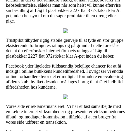
købsbekræftelse, således man når som helst vil kunne eftervise
sin bestilling af Låg til plastbakker 2227 flat 372stk/kar klar A-
pet, uden hensyn til om du søger produkter til en dreng eller
pige.
Trustpilot tilbyder rigtig stabile genveje til at tyde en stor gruppe
eksisterende forbrugeres ratings og på grund af dette foreslåes
det, at du efterforsker internet firmaets ratings af Låg til
plastbakker 2227 flat 372stk/kar klar A-pet inden du køber.
Facebook yder ligeledes fuldstændig belejlige chancer for at få
indsigt i online butikkens kundetilfredshed. I øvrigt ser vi endda
online forhandlere hvor det er muligt at formulere en evaluering
af deres køb, hvilket desuden må tages i brug til at få et indblik i
tilfredsheden hos kunderne.
Vores side er reklamefinansieret. Vi har et fast samarbejde med
en række internet virksomheder og præsenterer virksomhedernes
tilbud, og modtager kommission i tilfælde af at en bruger fra
vores side udfører en transaktion.