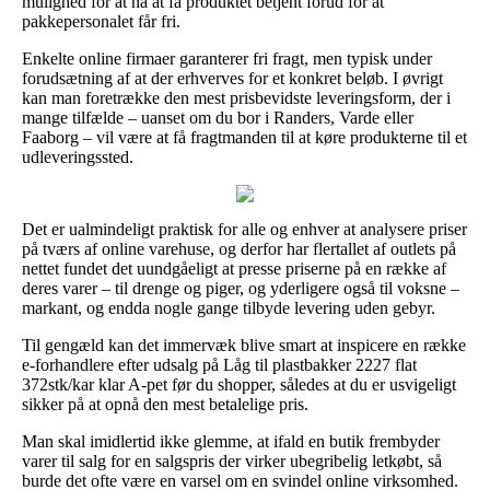
mulighed for at nå at få produktet betjent forud for at
pakkepersonalet får fri.
Enkelte online firmaer garanterer fri fragt, men typisk under
forudsætning af at der erhverves for et konkret beløb. I øvrigt
kan man foretrække den mest prisbevidste leveringsform, der i
mange tilfælde – uanset om du bor i Randers, Varde eller
Faaborg – vil være at få fragtmanden til at køre produkterne til et
udleveringssted.
Det er ualmindeligt praktisk for alle og enhver at analysere priser
på tværs af online varehuse, og derfor har flertallet af outlets på
nettet fundet det uundgåeligt at presse priserne på en række af
deres varer – til drenge og piger, og yderligere også til voksne –
markant, og endda nogle gange tilbyde levering uden gebyr.
Til gengæld kan det immervæk blive smart at inspicere en række
e-forhandlere efter udsalg på Låg til plastbakker 2227 flat
372stk/kar klar A-pet før du shopper, således at du er usvigeligt
sikker på at opnå den mest betalelige pris.
Man skal imidlertid ikke glemme, at ifald en butik frembyder
varer til salg for en salgspris der virker ubegribelig letkøbt, så
burde det ofte være en varsel om en svindel online virksomhed.