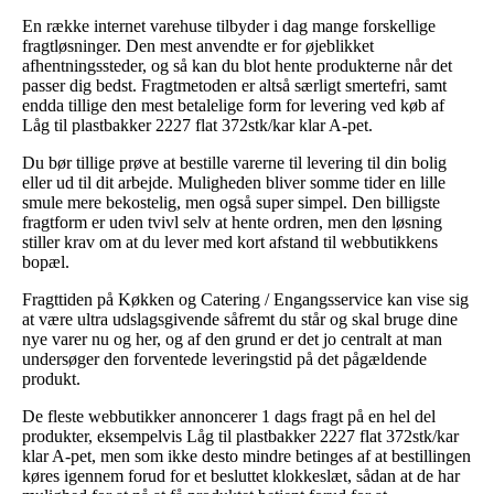
En række internet varehuse tilbyder i dag mange forskellige
fragtløsninger. Den mest anvendte er for øjeblikket
afhentningssteder, og så kan du blot hente produkterne når det
passer dig bedst. Fragtmetoden er altså særligt smertefri, samt
endda tillige den mest betalelige form for levering ved køb af
Låg til plastbakker 2227 flat 372stk/kar klar A-pet.
Du bør tillige prøve at bestille varerne til levering til din bolig
eller ud til dit arbejde. Muligheden bliver somme tider en lille
smule mere bekostelig, men også super simpel. Den billigste
fragtform er uden tvivl selv at hente ordren, men den løsning
stiller krav om at du lever med kort afstand til webbutikkens
bopæl.
Fragttiden på Køkken og Catering / Engangsservice kan vise sig
at være ultra udslagsgivende såfremt du står og skal bruge dine
nye varer nu og her, og af den grund er det jo centralt at man
undersøger den forventede leveringstid på det pågældende
produkt.
De fleste webbutikker annoncerer 1 dags fragt på en hel del
produkter, eksempelvis Låg til plastbakker 2227 flat 372stk/kar
klar A-pet, men som ikke desto mindre betinges af at bestillingen
køres igennem forud for et besluttet klokkeslæt, sådan at de har