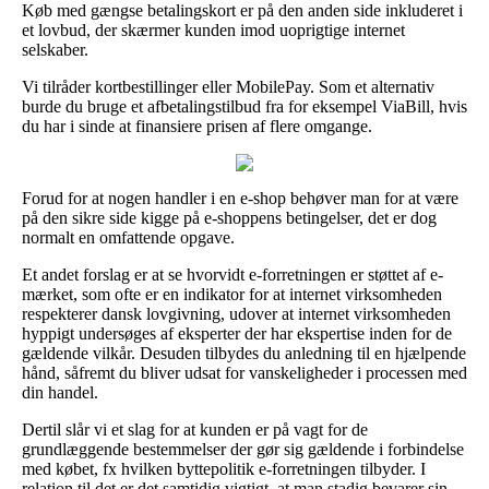
Køb med gængse betalingskort er på den anden side inkluderet i
et lovbud, der skærmer kunden imod uoprigtige internet
selskaber.
Vi tilråder kortbestillinger eller MobilePay. Som et alternativ
burde du bruge et afbetalingstilbud fra for eksempel ViaBill, hvis
du har i sinde at finansiere prisen af flere omgange.
Forud for at nogen handler i en e-shop behøver man for at være
på den sikre side kigge på e-shoppens betingelser, det er dog
normalt en omfattende opgave.
Et andet forslag er at se hvorvidt e-forretningen er støttet af e-
mærket, som ofte er en indikator for at internet virksomheden
respekterer dansk lovgivning, udover at internet virksomheden
hyppigt undersøges af eksperter der har ekspertise inden for de
gældende vilkår. Desuden tilbydes du anledning til en hjælpende
hånd, såfremt du bliver udsat for vanskeligheder i processen med
din handel.
Dertil slår vi et slag for at kunden er på vagt for de
grundlæggende bestemmelser der gør sig gældende i forbindelse
med købet, fx hvilken byttepolitik e-forretningen tilbyder. I
relation til det er det samtidig vigtigt, at man stadig bevarer sin