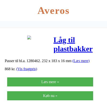
Averos
Låg til
plastbakker
2227 flat
Passer til bl.a. 1280462. 232 x 183 x 16 mm
(Læs mere)
372stk/kar
868
kr.
(Vis fragtpris)
klar A-pet
Læs mere »
Køb nu »