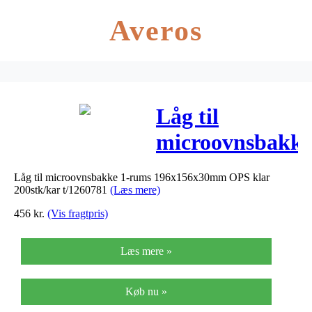
Averos
Låg til
microovnsbakk
1-rums
Låg til microovnsbakke 1-rums 196x156x30mm OPS klar
196x156x30mm
200stk/kar t/1260781
(Læs mere)
OPS klar
456
kr.
(Vis fragtpris)
200stk/kar
Læs mere »
t/1260781
Køb nu »