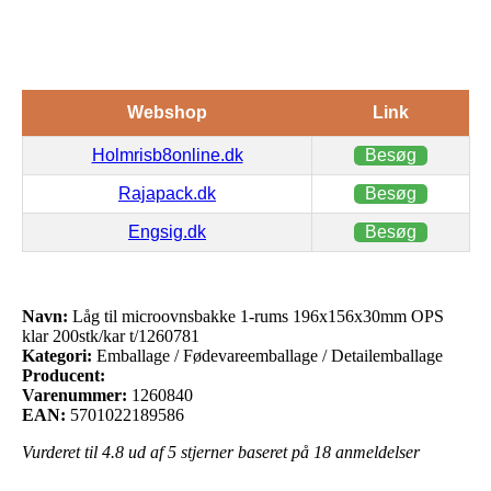
Webshop
Link
Holmrisb8online.dk
Besøg
Rajapack.dk
Besøg
Engsig.dk
Besøg
Navn:
Låg til microovnsbakke 1-rums 196x156x30mm OPS
klar 200stk/kar t/1260781
Kategori:
Emballage / Fødevareemballage / Detailemballage
Producent:
Varenummer:
1260840
EAN:
5701022189586
Vurderet til
4.8
ud af 5 stjerner baseret på
18
anmeldelser