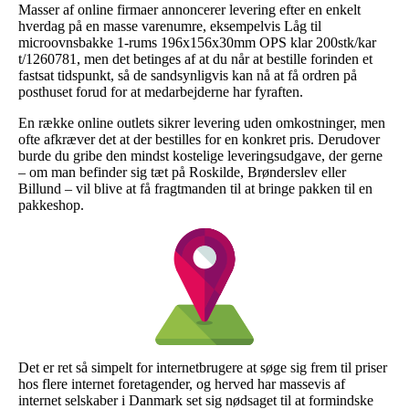
Masser af online firmaer annoncerer levering efter en enkelt
hverdag på en masse varenumre, eksempelvis Låg til
microovnsbakke 1-rums 196x156x30mm OPS klar 200stk/kar
t/1260781, men det betinges af at du når at bestille forinden et
fastsat tidspunkt, så de sandsynligvis kan nå at få ordren på
posthuset forud for at medarbejderne har fyraften.
En række online outlets sikrer levering uden omkostninger, men
ofte afkræver det at der bestilles for en konkret pris. Derudover
burde du gribe den mindst kostelige leveringsudgave, der gerne
– om man befinder sig tæt på Roskilde, Brønderslev eller
Billund – vil blive at få fragtmanden til at bringe pakken til en
pakkeshop.
Det er ret så simpelt for internetbrugere at søge sig frem til priser
hos flere internet foretagender, og herved har massevis af
internet selskaber i Danmark set sig nødsaget til at formindske