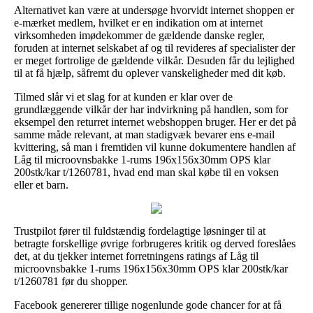
Alternativet kan være at undersøge hvorvidt internet shoppen er
e-mærket medlem, hvilket er en indikation om at internet
virksomheden imødekommer de gældende danske regler,
foruden at internet selskabet af og til revideres af specialister der
er meget fortrolige de gældende vilkår. Desuden får du lejlighed
til at få hjælp, såfremt du oplever vanskeligheder med dit køb.
Tilmed slår vi et slag for at kunden er klar over de
grundlæggende vilkår der har indvirkning på handlen, som for
eksempel den returret internet webshoppen bruger. Her er det på
samme måde relevant, at man stadigvæk bevarer ens e-mail
kvittering, så man i fremtiden vil kunne dokumentere handlen af
Låg til microovnsbakke 1-rums 196x156x30mm OPS klar
200stk/kar t/1260781, hvad end man skal købe til en voksen
eller et barn.
Trustpilot fører til fuldstændig fordelagtige løsninger til at
betragte forskellige øvrige forbrugeres kritik og derved foreslåes
det, at du tjekker internet forretningens ratings af Låg til
microovnsbakke 1-rums 196x156x30mm OPS klar 200stk/kar
t/1260781 før du shopper.
Facebook genererer tillige nogenlunde gode chancer for at få