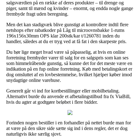
salgsværdien på en række af deres produkter – til drenge og
piger, samt til mænd og kvinder – enormt, og endda nogle gange
frembyde fragt uden beregning.
Men det kan stadigvæk blive gunstigt at kontrollere indtil flere
netshops efter rabatkoder på Låg til microovnsbakke 1-rums
196x156x30mm OPS klar 200stk/kar t/1260781 inden du
handler, således at du er tryg ved at få fat i den skarpeste pris.
Du bør lige meget hvad være så påpasselig, at hvis en online
forretning frembyder varer til salg for en salgspris som kan ses
som himmelråbende gunstig, så kunne det for det meste være en
indikation på en fup online forretning. Køb med betalingskort er
dog omsluttet af en lovbestemmelse, hvilket hjælper køber imod
snydagtige online varehuse.
Generelt går vi ind for kortbestillinger eller mobilbetaling.
Alternativt burde du anvende et afbetalingstilbud fra fx ViaBill,
hvis du agter at godtgøre beløbet i flere bidder.
Forinden nogen bestiller i en forhandler på nettet burde man for
at være på den sikre side sætte sig ind i dens regler, det er dog
naturligvis ikke særlig sjovt.