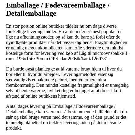
Emballage / Fødevareemballage /
Detailemballage
En stor portion online butikker tildeler nu om dage diverse
forskellige leveringsmidler. En af dem der er mest populær er
lige nu afhentningssteder, og så kan du bare gå forbi efter de
nyindkøbte produkter når det passer dig bedst. Fragtmuligheden
er nemlig meget ukompliceret, samt ofte ydermere den mindst
kostelige form for levering ved køb af Låg til microovnsbakke 1-
rums 196x156x30mm OPS klar 200stk/kar t/1260781.
Du burde også planlægge at få varerne bragt hjem til hvor du
bor eller til hvor du arbejder. Leveringsmetoden viser sig
sædvanligvis et hak mere pebret, men ydermere ultra
fremkommelig. Den mindst kostelige fragtmulighed er unægtelig
selv at hente varerne, hvilket dog er betinget af at du er i kort
afstand af online butikkens hjemsted.
Antal dages levering på Emballage / Fødevareemballage /
Detailemballage kan være ret så bestemmende i tilfælde af at du
står og skal bruge varen med det samme, og af den grund er det
temmelig aktuelt at du tjekker leveringstiden på det relevante
produkt.