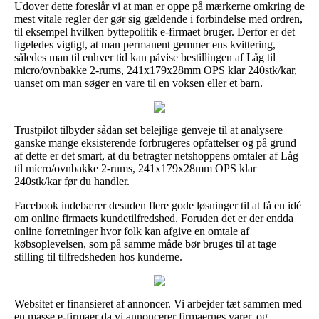
Udover dette foreslår vi at man er oppe på mærkerne omkring de
mest vitale regler der gør sig gældende i forbindelse med ordren,
til eksempel hvilken byttepolitik e-firmaet bruger. Derfor er det
ligeledes vigtigt, at man permanent gemmer ens kvittering,
således man til enhver tid kan påvise bestillingen af Låg til
micro/ovnbakke 2-rums, 241x179x28mm OPS klar 240stk/kar,
uanset om man søger en vare til en voksen eller et barn.
Trustpilot tilbyder sådan set belejlige genveje til at analysere
ganske mange eksisterende forbrugeres opfattelser og på grund
af dette er det smart, at du betragter netshoppens omtaler af Låg
til micro/ovnbakke 2-rums, 241x179x28mm OPS klar
240stk/kar før du handler.
Facebook indebærer desuden flere gode løsninger til at få en idé
om online firmaets kundetilfredshed. Foruden det er der endda
online forretninger hvor folk kan afgive en omtale af
købsoplevelsen, som på samme måde bør bruges til at tage
stilling til tilfredsheden hos kunderne.
Websitet er finansieret af annoncer. Vi arbejder tæt sammen med
en masse e-firmaer da vi annoncerer firmaernes varer, og