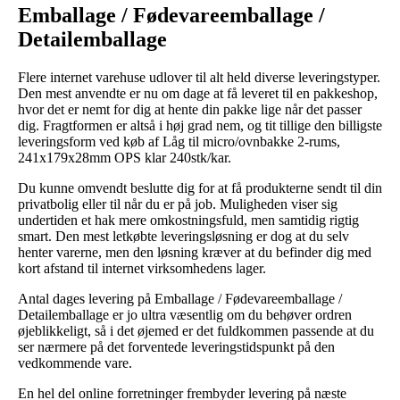
Emballage / Fødevareemballage /
Detailemballage
Flere internet varehuse udlover til alt held diverse leveringstyper.
Den mest anvendte er nu om dage at få leveret til en pakkeshop,
hvor det er nemt for dig at hente din pakke lige når det passer
dig. Fragtformen er altså i høj grad nem, og tit tillige den billigste
leveringsform ved køb af Låg til micro/ovnbakke 2-rums,
241x179x28mm OPS klar 240stk/kar.
Du kunne omvendt beslutte dig for at få produkterne sendt til din
privatbolig eller til når du er på job. Muligheden viser sig
undertiden et hak mere omkostningsfuld, men samtidig rigtig
smart. Den mest letkøbte leveringsløsning er dog at du selv
henter varerne, men den løsning kræver at du befinder dig med
kort afstand til internet virksomhedens lager.
Antal dages levering på Emballage / Fødevareemballage /
Detailemballage er jo ultra væsentlig om du behøver ordren
øjeblikkeligt, så i det øjemed er det fuldkommen passende at du
ser nærmere på det forventede leveringstidspunkt på den
vedkommende vare.
En hel del online forretninger frembyder levering på næste