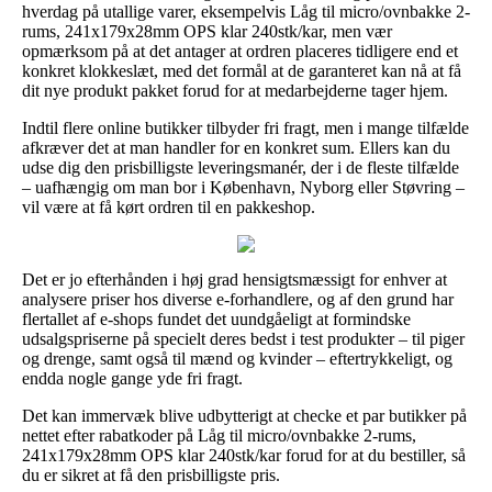
hverdag på utallige varer, eksempelvis Låg til micro/ovnbakke 2-
rums, 241x179x28mm OPS klar 240stk/kar, men vær
opmærksom på at det antager at ordren placeres tidligere end et
konkret klokkeslæt, med det formål at de garanteret kan nå at få
dit nye produkt pakket forud for at medarbejderne tager hjem.
Indtil flere online butikker tilbyder fri fragt, men i mange tilfælde
afkræver det at man handler for en konkret sum. Ellers kan du
udse dig den prisbilligste leveringsmanér, der i de fleste tilfælde
– uafhængig om man bor i København, Nyborg eller Støvring –
vil være at få kørt ordren til en pakkeshop.
Det er jo efterhånden i høj grad hensigtsmæssigt for enhver at
analysere priser hos diverse e-forhandlere, og af den grund har
flertallet af e-shops fundet det uundgåeligt at formindske
udsalgspriserne på specielt deres bedst i test produkter – til piger
og drenge, samt også til mænd og kvinder – eftertrykkeligt, og
endda nogle gange yde fri fragt.
Det kan immervæk blive udbytterigt at checke et par butikker på
nettet efter rabatkoder på Låg til micro/ovnbakke 2-rums,
241x179x28mm OPS klar 240stk/kar forud for at du bestiller, så
du er sikret at få den prisbilligste pris.