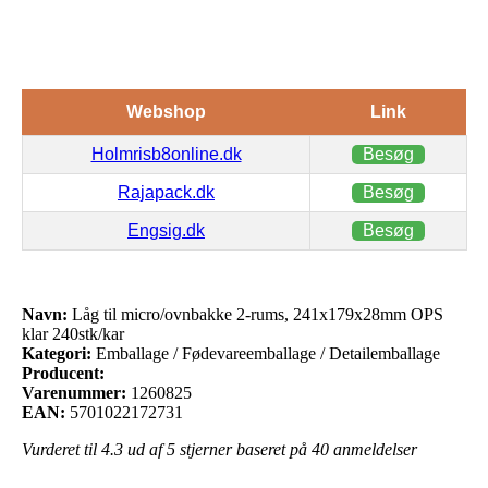
Webshop
Link
Holmrisb8online.dk
Besøg
Rajapack.dk
Besøg
Engsig.dk
Besøg
Navn:
Låg til micro/ovnbakke 2-rums, 241x179x28mm OPS
klar 240stk/kar
Kategori:
Emballage / Fødevareemballage / Detailemballage
Producent:
Varenummer:
1260825
EAN:
5701022172731
Vurderet til
4.3
ud af 5 stjerner baseret på
40
anmeldelser