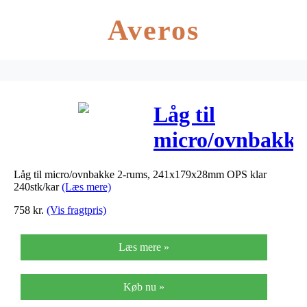
Averos
Låg til
micro/ovnbakke
2-rums,
Låg til micro/ovnbakke 2-rums, 241x179x28mm OPS klar
241x179x28mm
240stk/kar
(Læs mere)
OPS klar
758
kr.
(Vis fragtpris)
240stk/kar
Læs mere »
Køb nu »