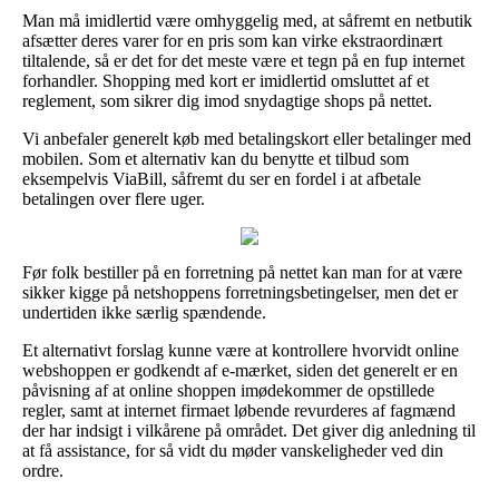
Man må imidlertid være omhyggelig med, at såfremt en netbutik
afsætter deres varer for en pris som kan virke ekstraordinært
tiltalende, så er det for det meste være et tegn på en fup internet
forhandler. Shopping med kort er imidlertid omsluttet af et
reglement, som sikrer dig imod snydagtige shops på nettet.
Vi anbefaler generelt køb med betalingskort eller betalinger med
mobilen. Som et alternativ kan du benytte et tilbud som
eksempelvis ViaBill, såfremt du ser en fordel i at afbetale
betalingen over flere uger.
Før folk bestiller på en forretning på nettet kan man for at være
sikker kigge på netshoppens forretningsbetingelser, men det er
undertiden ikke særlig spændende.
Et alternativt forslag kunne være at kontrollere hvorvidt online
webshoppen er godkendt af e-mærket, siden det generelt er en
påvisning af at online shoppen imødekommer de opstillede
regler, samt at internet firmaet løbende revurderes af fagmænd
der har indsigt i vilkårene på området. Det giver dig anledning til
at få assistance, for så vidt du møder vanskeligheder ved din
ordre.