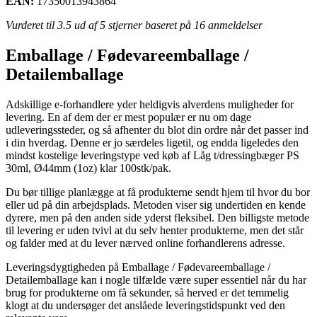
EAN:
17350013943864
Vurderet til
3.5
ud af 5 stjerner baseret på
16
anmeldelser
Emballage / Fødevareemballage /
Detailemballage
Adskillige e-forhandlere yder heldigvis alverdens muligheder for
levering. En af dem der er mest populær er nu om dage
udleveringssteder, og så afhenter du blot din ordre når det passer ind
i din hverdag. Denne er jo særdeles ligetil, og endda ligeledes den
mindst kostelige leveringstype ved køb af Låg t/dressingbæger PS
30ml, Ø44mm (1oz) klar 100stk/pak.
Du bør tillige planlægge at få produkterne sendt hjem til hvor du bor
eller ud på din arbejdsplads. Metoden viser sig undertiden en kende
dyrere, men på den anden side yderst fleksibel. Den billigste metode
til levering er uden tvivl at du selv henter produkterne, men det står
og falder med at du lever nærved online forhandlerens adresse.
Leveringsdygtigheden på Emballage / Fødevareemballage /
Detailemballage kan i nogle tilfælde være super essentiel når du har
brug for produkterne om få sekunder, så herved er det temmelig
klogt at du undersøger det anslåede leveringstidspunkt ved den