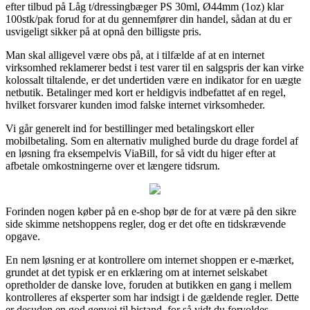
efter tilbud på Låg t/dressingbæger PS 30ml, Ø44mm (1oz) klar
100stk/pak forud for at du gennemfører din handel, sådan at du er
usvigeligt sikker på at opnå den billigste pris.
Man skal alligevel være obs på, at i tilfælde af at en internet
virksomhed reklamerer bedst i test varer til en salgspris der kan virke
kolossalt tiltalende, er det undertiden være en indikator for en uægte
netbutik. Betalinger med kort er heldigvis indbefattet af en regel,
hvilket forsvarer kunden imod falske internet virksomheder.
Vi går generelt ind for bestillinger med betalingskort eller
mobilbetaling. Som en alternativ mulighed burde du drage fordel af
en løsning fra eksempelvis ViaBill, for så vidt du higer efter at
afbetale omkostningerne over et længere tidsrum.
Forinden nogen køber på en e-shop bør de for at være på den sikre
side skimme netshoppens regler, dog er det ofte en tidskrævende
opgave.
En nem løsning er at kontrollere om internet shoppen er e-mærket,
grundet at det typisk er en erklæring om at internet selskabet
opretholder de danske love, foruden at butikken en gang i mellem
kontrolleres af eksperter som har indsigt i de gældende regler. Dette
er desuden en god genvej til bistand, for så vidt du forvoldes