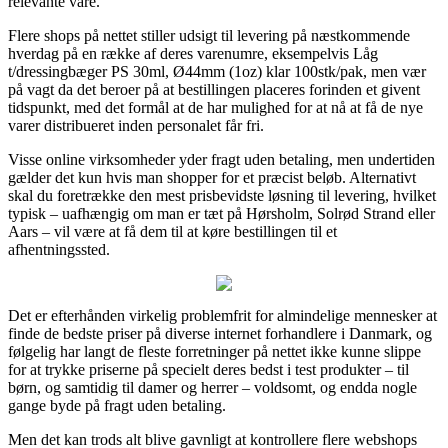
relevante vare.
Flere shops på nettet stiller udsigt til levering på næstkommende
hverdag på en række af deres varenumre, eksempelvis Låg
t/dressingbæger PS 30ml, Ø44mm (1oz) klar 100stk/pak, men vær
på vagt da det beroer på at bestillingen placeres forinden et givent
tidspunkt, med det formål at de har mulighed for at nå at få de nye
varer distribueret inden personalet får fri.
Visse online virksomheder yder fragt uden betaling, men undertiden
gælder det kun hvis man shopper for et præcist beløb. Alternativt
skal du foretrække den mest prisbevidste løsning til levering, hvilket
typisk – uafhængig om man er tæt på Hørsholm, Solrød Strand eller
Aars – vil være at få dem til at køre bestillingen til et
afhentningssted.
Det er efterhånden virkelig problemfrit for almindelige mennesker at
finde de bedste priser på diverse internet forhandlere i Danmark, og
følgelig har langt de fleste forretninger på nettet ikke kunne slippe
for at trykke priserne på specielt deres bedst i test produkter – til
børn, og samtidig til damer og herrer – voldsomt, og endda nogle
gange byde på fragt uden betaling.
Men det kan trods alt blive gavnligt at kontrollere flere webshops