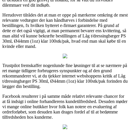
dilemmaer ved dit indkøb.
Herudover tilrådes det at man er oppe på mærkerne omkring de mest
relevante vedtægter der kan håndhæves i forbindelse med
bestillingen, fx hvilken bytteret e-firmaet garanterer. På grund af
dette er det også vigtigt, at man permanent bevarer ens kvittering, så
man altid vil kunne bekræfte bestillingen af Låg t/dressingbæger PS
30ml, Ø44mm (1oz) klar 100stk/pak, hvad end man skal købe til en
kvinde eller mand.
Trustpilot fremskaffer nogenlunde fine løsninger til at se nærmere på
ret mange tidligere forbrugeres synspunkter og af den grund
rekommanderer vi, at du tjekker internet webshoppens kritik af Låg
t/dressingbæger PS 30ml, Ø44mm (1oz) klar 100stk/pak forinden du
lægger din bestilling.
Facebook resulterer i på samme måde relativt relevante chancer for
at få indsigt i online forhandlerens kundetilfredshed. Desuden møder
vi mange online butikker hvor folk kan notere en evaluering af
ordreforløbet, som desuden kan drages fordel af til at bedømme
tilfredsheden hos kunderne.