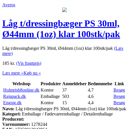
Averos
Låg t/dressingbæger PS 30ml,
Ø44mm (1oz) klar 100stk/pak
Låg t/dressingbæger PS 30ml, Ø44mm (1oz) klar 100stk/pak
(Læs
mere)
185
kr.
(Vis fragtpris)
Læs mere »
Køb nu »
Webshop
Produkter
Anmeldelser
Bedømmelse
Link
Holmrisb8online.dk
Kontor
37
4,7
Besøg
Rajapack.dk
Emballage
503
4,6
Besøg
Engsig.dk
Kontor
15
4,4
Besøg
Navn:
Låg t/dressingbæger PS 30ml, Ø44mm (1oz) klar 100stk/pak
Kategori:
Emballage / Fødevareemballage / Detailemballage
Producent:
Varenummer:
1278244