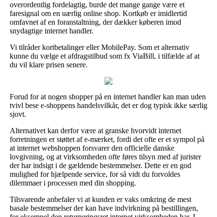
overordentlig fordelagtig, burde det mange gange være et
faresignal om en uærlig online shop. Kortkøb er imidlertid
omfavnet af en foranstaltning, der dækker køberen imod
snydagtige internet handler.
Vi tilråder kortbetalinger eller MobilePay. Som et alternativ
kunne du vælge et afdragstilbud som fx ViaBill, i tilfælde af at
du vil klare prisen senere.
Forud for at nogen shopper på en internet handler kan man uden
tvivl bese e-shoppens handelsvilkår, det er dog typisk ikke særlig
sjovt.
Alternativet kan derfor være at granske hvorvidt internet
forretningen er støttet af e-mærket, fordi det ofte er et sympol på
at internet webshoppen forsvarer den officielle danske
lovgivning, og at virksomheden ofte føres tilsyn med af jurister
der har indsigt i de gældende bestemmelser. Dette er en god
mulighed for hjælpende service, for så vidt du forvoldes
dilemmaer i processen med din shopping.
Tilsvarende anbefaler vi at kunden er vaks omkring de mest
basale bestemmelser der kan have indvirkning på bestillingen,
for eksempel den returneringsret internet virksomheden har. I