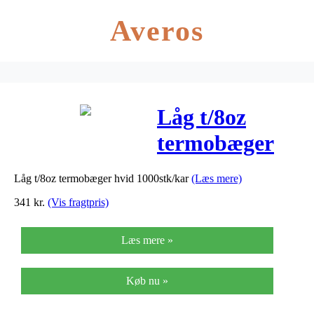
Averos
Låg t/8oz
termobæger
hvid
Låg t/8oz termobæger hvid 1000stk/kar
(Læs mere)
1000stk/kar
341
kr.
(Vis fragtpris)
Læs mere »
Køb nu »