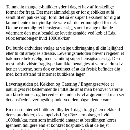
Temmelig mange e-butikker yder i dag et hav af forskellige
former for fragt. Det mest almindelige er for øjeblikket at få
sendt til en pakkeshop, fordi det så er super fleksibelt for dig at
kunne hente din nyindkøbte vare når der er mulighed for det.
Denne er nemlig ret hensigtsmæssig, samt i mange tilfælde
ydermere den mest betalelige leveringsmåde ved køb af Låg
t/8oz termobæger hvid 1000stk/kar.
Du burde endvidere vælge at vælge udbringning til din lejlighed
eller til dit arbejdes adresse. Leveringsmetoden bliver i regelen et
hak mere bekostelig, men samtidig super hensigtsmæssig. Den
mest prisbevidste fragttype kan ikke benægtes at være at du selv
henter varerne, som dog er betinget af at du fysisk befinder dig
med kort afstand til internet butikkens lager.
Leveringstiden på Køkken og Catering / Engangsservice er
naturligvis ret bestemmende i tilfælde af at man behøver varerne
om få sekunder, og herved er det uden tvivl afgørende at man ser
det anslåede leveringstidspunkt ved den pågældende vare.
En masse internet butikker tilbyder 1 dags fragt på en række af
deres produkter, eksempelvis Låg t/8oz termobæger hvid
1000stk/kar, men som imidlertid antager at bestillingen køres
igennem tidligere end et konkret tidspunkt, så at de højst