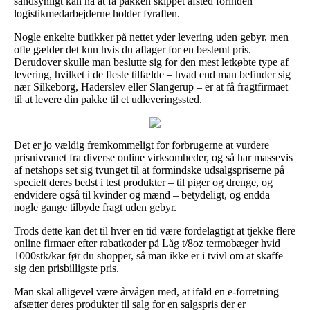
sandsynligt kan nå at få pakken skippet afsted forinden
logistikmedarbejderne holder fyraften.
Nogle enkelte butikker på nettet yder levering uden gebyr, men
ofte gælder det kun hvis du aftager for en bestemt pris.
Derudover skulle man beslutte sig for den mest letkøbte type af
levering, hvilket i de fleste tilfælde – hvad end man befinder sig
nær Silkeborg, Haderslev eller Slangerup – er at få fragtfirmaet
til at levere din pakke til et udleveringssted.
Det er jo vældig fremkommeligt for forbrugerne at vurdere
prisniveauet fra diverse online virksomheder, og så har massevis
af netshops set sig tvunget til at formindske udsalgspriserne på
specielt deres bedst i test produkter – til piger og drenge, og
endvidere også til kvinder og mænd – betydeligt, og endda
nogle gange tilbyde fragt uden gebyr.
Trods dette kan det til hver en tid være fordelagtigt at tjekke flere
online firmaer efter rabatkoder på Låg t/8oz termobæger hvid
1000stk/kar før du shopper, så man ikke er i tvivl om at skaffe
sig den prisbilligste pris.
Man skal alligevel være årvågen med, at ifald en e-forretning
afsætter deres produkter til salg for en salgspris der er