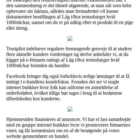
den sammenhæng er det tilmed afgørende, at man når som helst
opbevarer sin faktura, således man fremadrettet vil kunne
dokumentere bestillingen af Låg t/8oz termobæger hvid
1000stk/kar, uanset om du er på udkig efter et produkt til en pige
eller dreng.
Trustpilot indebærer regulære fremragende genveje til at studere
flere aktuelle kunders vurderinger og derfor anbefaler vi, at du
kigger på e-firmaets ratings af Låg t/8oz termobæger hvid
1000stk/kar forinden du handler.
Facebook bringer dig også forholdsvis ærlige løsninger til at få
indsigt i e-handlens kundefokus. Foruden det ser vi nogle
internet butikker hvor folk kan udforme en anmeldelse af
ordreforløbet, hvilket tillige bør tages i brug til at bedømme
tilfredsheden hos kunderne.
Hjemmesiden finansieres af annoncer. Vi har et fast samarbejde
med en gruppe internet butikker hvor vi promoverer firmaernes
varer, og får kommission om en af de besøgende på vores
website gennemfører en handel.