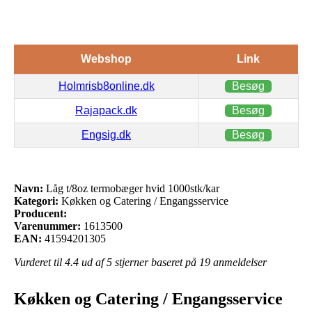
Webshop
Link
Holmrisb8online.dk
Besøg
Rajapack.dk
Besøg
Engsig.dk
Besøg
Navn:
Låg t/8oz termobæger hvid 1000stk/kar
Kategori:
Køkken og Catering / Engangsservice
Producent:
Varenummer:
1613500
EAN:
41594201305
Vurderet til
4.4
ud af 5 stjerner baseret på
19
anmeldelser
Køkken og Catering / Engangsservice