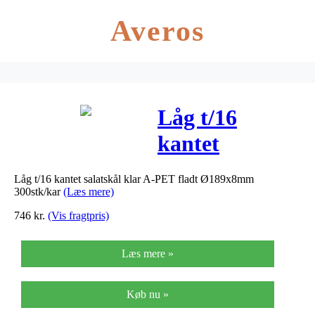
Averos
Låg t/16
kantet
salatskål klar
Låg t/16 kantet salatskål klar A-PET fladt Ø189x8mm
A-PET fladt
300stk/kar
(Læs mere)
Ø189x8mm
746
kr.
(Vis fragtpris)
300stk/kar
Læs mere »
Køb nu »