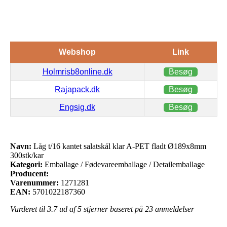
Webshop
Link
Holmrisb8online.dk
Besøg
Rajapack.dk
Besøg
Engsig.dk
Besøg
Navn:
Låg t/16 kantet salatskål klar A-PET fladt Ø189x8mm
300stk/kar
Kategori:
Emballage / Fødevareemballage / Detailemballage
Producent:
Varenummer:
1271281
EAN:
5701022187360
Vurderet til
3.7
ud af 5 stjerner baseret på
23
anmeldelser