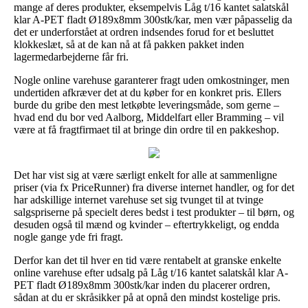
mange af deres produkter, eksempelvis Låg t/16 kantet salatskål
klar A-PET fladt Ø189x8mm 300stk/kar, men vær påpasselig da
det er underforstået at ordren indsendes forud for et besluttet
klokkeslæt, så at de kan nå at få pakken pakket inden
lagermedarbejderne får fri.
Nogle online varehuse garanterer fragt uden omkostninger, men
undertiden afkræver det at du køber for en konkret pris. Ellers
burde du gribe den mest letkøbte leveringsmåde, som gerne –
hvad end du bor ved Aalborg, Middelfart eller Bramming – vil
være at få fragtfirmaet til at bringe din ordre til en pakkeshop.
Det har vist sig at være særligt enkelt for alle at sammenligne
priser (via fx PriceRunner) fra diverse internet handler, og for det
har adskillige internet varehuse set sig tvunget til at tvinge
salgspriserne på specielt deres bedst i test produkter – til børn, og
desuden også til mænd og kvinder – eftertrykkeligt, og endda
nogle gange yde fri fragt.
Derfor kan det til hver en tid være rentabelt at granske enkelte
online varehuse efter udsalg på Låg t/16 kantet salatskål klar A-
PET fladt Ø189x8mm 300stk/kar inden du placerer ordren,
sådan at du er skråsikker på at opnå den mindst kostelige pris.