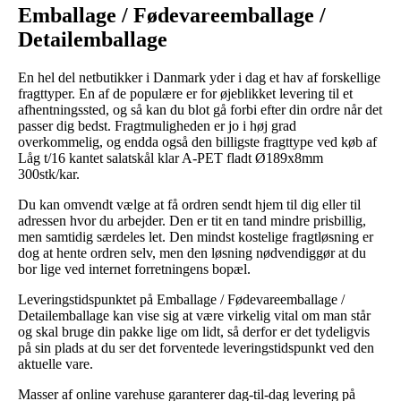
Emballage / Fødevareemballage /
Detailemballage
En hel del netbutikker i Danmark yder i dag et hav af forskellige
fragttyper. En af de populære er for øjeblikket levering til et
afhentningssted, og så kan du blot gå forbi efter din ordre når det
passer dig bedst. Fragtmuligheden er jo i høj grad
overkommelig, og endda også den billigste fragttype ved køb af
Låg t/16 kantet salatskål klar A-PET fladt Ø189x8mm
300stk/kar.
Du kan omvendt vælge at få ordren sendt hjem til dig eller til
adressen hvor du arbejder. Den er tit en tand mindre prisbillig,
men samtidig særdeles let. Den mindst kostelige fragtløsning er
dog at hente ordren selv, men den løsning nødvendiggør at du
bor lige ved internet forretningens bopæl.
Leveringstidspunktet på Emballage / Fødevareemballage /
Detailemballage kan vise sig at være virkelig vital om man står
og skal bruge din pakke lige om lidt, så derfor er det tydeligvis
på sin plads at du ser det forventede leveringstidspunkt ved den
aktuelle vare.
Masser af online varehuse garanterer dag-til-dag levering på