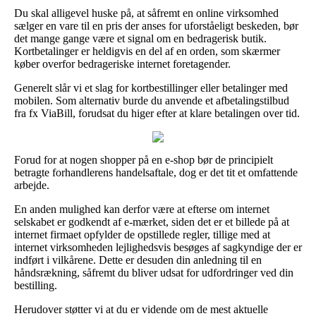
Du skal alligevel huske på, at såfremt en online virksomhed
sælger en vare til en pris der anses for uforståeligt beskeden, bør
det mange gange være et signal om en bedragerisk butik.
Kortbetalinger er heldigvis en del af en orden, som skærmer
køber overfor bedrageriske internet foretagender.
Generelt slår vi et slag for kortbestillinger eller betalinger med
mobilen. Som alternativ burde du anvende et afbetalingstilbud
fra fx ViaBill, forudsat du higer efter at klare betalingen over tid.
Forud for at nogen shopper på en e-shop bør de principielt
betragte forhandlerens handelsaftale, dog er det tit et omfattende
arbejde.
En anden mulighed kan derfor være at efterse om internet
selskabet er godkendt af e-mærket, siden det er et billede på at
internet firmaet opfylder de opstillede regler, tillige med at
internet virksomheden lejlighedsvis besøges af sagkyndige der er
indført i vilkårene. Dette er desuden din anledning til en
håndsrækning, såfremt du bliver udsat for udfordringer ved din
bestilling.
Herudover støtter vi at du er vidende om de mest aktuelle