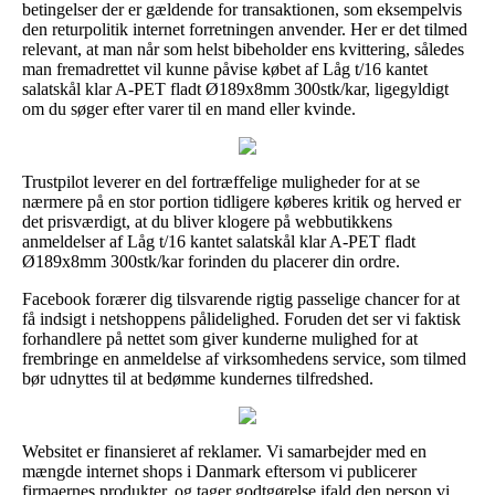
betingelser der er gældende for transaktionen, som eksempelvis
den returpolitik internet forretningen anvender. Her er det tilmed
relevant, at man når som helst bibeholder ens kvittering, således
man fremadrettet vil kunne påvise købet af Låg t/16 kantet
salatskål klar A-PET fladt Ø189x8mm 300stk/kar, ligegyldigt
om du søger efter varer til en mand eller kvinde.
Trustpilot leverer en del fortræffelige muligheder for at se
nærmere på en stor portion tidligere køberes kritik og herved er
det prisværdigt, at du bliver klogere på webbutikkens
anmeldelser af Låg t/16 kantet salatskål klar A-PET fladt
Ø189x8mm 300stk/kar forinden du placerer din ordre.
Facebook forærer dig tilsvarende rigtig passelige chancer for at
få indsigt i netshoppens pålidelighed. Foruden det ser vi faktisk
forhandlere på nettet som giver kunderne mulighed for at
frembringe en anmeldelse af virksomhedens service, som tilmed
bør udnyttes til at bedømme kundernes tilfredshed.
Websitet er finansieret af reklamer. Vi samarbejder med en
mængde internet shops i Danmark eftersom vi publicerer
firmaernes produkter, og tager godtgørelse ifald den person vi