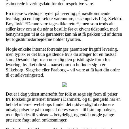
estimerede leveringsdato for den respektive vare.
En masse webshops byder på levering på næstkommende
hverdag på en lang række varenumre, eksempelvis Låg, Sækko-
Boy, hvid *Denne vare tages ikke retur*, men som trods alt
stiller krav om at du når at bestille før et givent tidspunkt, med
hensynstagen til at de garanteret kan nå at få pakken ud af døren
før logistikmedarbejderne holder fyraften.
Nogle enkelte internet forretninger garanterer fragtfri levering,
men typisk er det kun gældende hvis du aftager for en fastsat
sum. Desuden bør man udse dig den prisbilligste form for
levering, hvilket oftest – uanset om du befinder sig nær
Silkeborg, Slagelse eller Faaborg – vil være at få kørt din ordre
til et udleveringssted.
Det er i dag yderst smertefrit for folk at søge sig frem til priser
fra forskellige internet firmaer i Danmark, og til gengæld har en
hel del internet webshops fundet det nødvendigt at reducere
udsalgspriserne på mange af deres varer – til børn og babyer,
men ligeledes til voksne – betydeligt, og endda nogle gange
præstere fragt uden omkostninger.