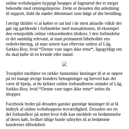
online webshoppen hyppigt besøges af fagmænd der er meget
bekendte med retningslinjerne. Dette er desuden din anledning
til support, ifald du møder dilemmaer som følge af din bestilling.
I øvrigt tilråder vi at køber er sat ind i de mest aktuelle vilkår der
gør sig gældende i forbindelse med transaktionen, til eksempel
den returpolitik online virksomheden tilsikrer. I den forbindelse
er det samtidig relevant, at man permanent bibeholder ens
ordrekvittering, så man senere kan eftervise ordren af Låg,
Sækko-Boy, hvid *Denne vare tages ikke retur*, ligegyldigt om
du skal købe til en kvinde eller mand.
Trustpilot medfører en række fantastiske løsninger til at se nøjere
på ret mange øvrige kunders betragtninger og herved kan det
være til hjælp, at du tjekker online forhandlerens omtaler af Låg,
Sækko-Boy, hvid *Denne vare tages ikke retur* inden du
shopper.
Facebook byder på desuden ganske gunstige løsninger til at få
indtryk af online webshoppens troværdighed. Desuden ses en
del forhandlere på nettet hvor folk kan meddele en bedømmelse
af deres køb, hvilket tillige burde udnyttes til at bedømme
kundernes tilfredshed.