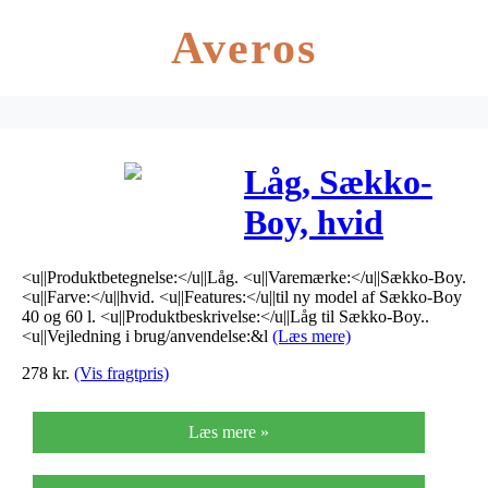
Averos
Låg, Sækko-
Boy, hvid
*Denne vare
<u||Produktbetegnelse:</u||Låg. <u||Varemærke:</u||Sækko-Boy.
tages ikke
<u||Farve:</u||hvid. <u||Features:</u||til ny model af Sækko-Boy
40 og 60 l. <u||Produktbeskrivelse:</u||Låg til Sækko-Boy..
retur*
<u||Vejledning i brug/anvendelse:&l
(Læs mere)
278
kr.
(Vis fragtpris)
Læs mere »