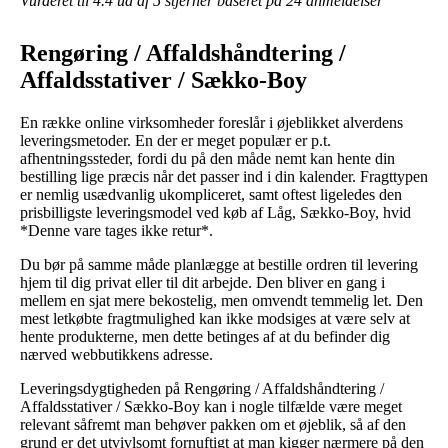
Vurderet til
4.4
ud af 5 stjerner baseret på
24
anmeldelser
Rengøring / Affaldshåndtering /
Affaldsstativer / Sækko-Boy
En række online virksomheder foreslår i øjeblikket alverdens
leveringsmetoder. En der er meget populær er p.t.
afhentningssteder, fordi du på den måde nemt kan hente din
bestilling lige præcis når det passer ind i din kalender. Fragttypen
er nemlig usædvanlig ukompliceret, samt oftest ligeledes den
prisbilligste leveringsmodel ved køb af Låg, Sækko-Boy, hvid
*Denne vare tages ikke retur*.
Du bør på samme måde planlægge at bestille ordren til levering
hjem til dig privat eller til dit arbejde. Den bliver en gang i
mellem en sjat mere bekostelig, men omvendt temmelig let. Den
mest letkøbte fragtmulighed kan ikke modsiges at være selv at
hente produkterne, men dette betinges af at du befinder dig
nærved webbutikkens adresse.
Leveringsdygtigheden på Rengøring / Affaldshåndtering /
Affaldsstativer / Sækko-Boy kan i nogle tilfælde være meget
relevant såfremt man behøver pakken om et øjeblik, så af den
grund er det utvivlsomt fornuftigt at man kigger nærmere på den