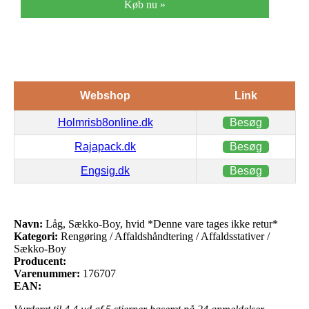
Køb nu »
Webshop
Link
Holmrisb8online.dk
Besøg
Rajapack.dk
Besøg
Engsig.dk
Besøg
Navn:
Låg, Sækko-Boy, hvid *Denne vare tages ikke retur*
Kategori:
Rengøring / Affaldshåndtering / Affaldsstativer /
Sækko-Boy
Producent:
Varenummer:
176707
EAN: