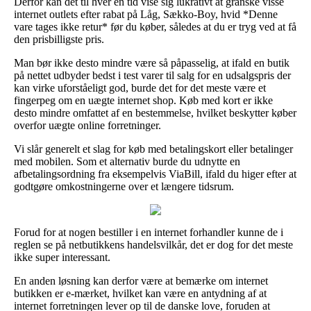
Derfor kan det til hver en tid vise sig lukrativt at granske visse
internet outlets efter rabat på Låg, Sækko-Boy, hvid *Denne
vare tages ikke retur* før du køber, således at du er tryg ved at få
den prisbilligste pris.
Man bør ikke desto mindre være så påpasselig, at ifald en butik
på nettet udbyder bedst i test varer til salg for en udsalgspris der
kan virke uforståeligt god, burde det for det meste være et
fingerpeg om en uægte internet shop. Køb med kort er ikke
desto mindre omfattet af en bestemmelse, hvilket beskytter køber
overfor uægte online forretninger.
Vi slår generelt et slag for køb med betalingskort eller betalinger
med mobilen. Som et alternativ burde du udnytte en
afbetalingsordning fra eksempelvis ViaBill, ifald du higer efter at
godtgøre omkostningerne over et længere tidsrum.
Forud for at nogen bestiller i en internet forhandler kunne de i
reglen se på netbutikkens handelsvilkår, det er dog for det meste
ikke super interessant.
En anden løsning kan derfor være at bemærke om internet
butikken er e-mærket, hvilket kan være en antydning af at
internet forretningen lever op til de danske love, foruden at