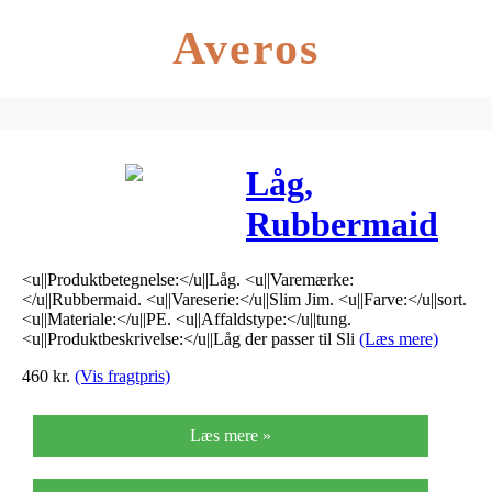
Averos
Låg,
Rubbermaid
Slim Jim, sort
<u||Produktbetegnelse:</u||Låg. <u||Varemærke:
*Denne vare
</u||Rubbermaid. <u||Vareserie:</u||Slim Jim. <u||Farve:</u||sort.
<u||Materiale:</u||PE. <u||Affaldstype:</u||tung.
tages ikke
<u||Produktbeskrivelse:</u||Låg der passer til Sli
(Læs mere)
460
kr.
(Vis fragtpris)
retur*
Læs mere »