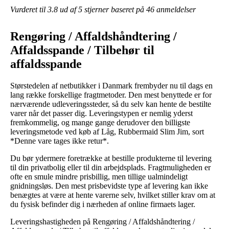
Vurderet til
3.8
ud af 5 stjerner baseret på
46
anmeldelser
Rengøring / Affaldshåndtering /
Affaldsspande / Tilbehør til
affaldsspande
Størstedelen af netbutikker i Danmark frembyder nu til dags en
lang række forskellige fragtmetoder. Den mest benyttede er for
nærværende udleveringssteder, så du selv kan hente de bestilte
varer når det passer dig. Leveringstypen er nemlig yderst
fremkommelig, og mange gange derudover den billigste
leveringsmetode ved køb af Låg, Rubbermaid Slim Jim, sort
*Denne vare tages ikke retur*.
Du bør ydermere foretrække at bestille produkterne til levering
til din privatbolig eller til din arbejdsplads. Fragtmuligheden er
ofte en smule mindre prisbillig, men tillige ualmindeligt
gnidningsløs. Den mest prisbevidste type af levering kan ikke
benægtes at være at hente varerne selv, hvilket stiller krav om at
du fysisk befinder dig i nærheden af online firmaets lager.
Leveringshastigheden på Rengøring / Affaldshåndtering /