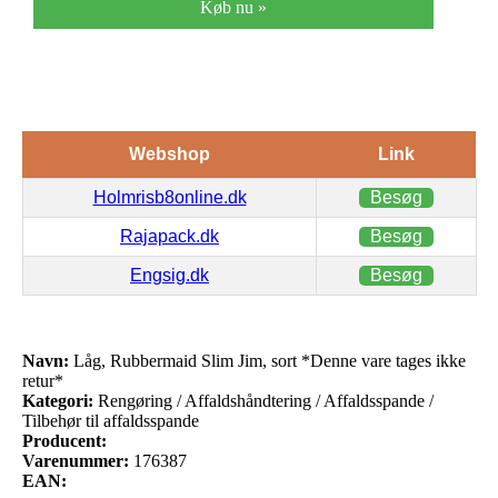
Køb nu »
Webshop
Link
Holmrisb8online.dk
Besøg
Rajapack.dk
Besøg
Engsig.dk
Besøg
Navn:
Låg, Rubbermaid Slim Jim, sort *Denne vare tages ikke
retur*
Kategori:
Rengøring / Affaldshåndtering / Affaldsspande /
Tilbehør til affaldsspande
Producent:
Varenummer:
176387
EAN: