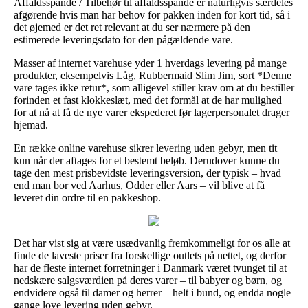
Affaldsspande / Tilbehør til affaldsspande er naturligvis særdeles
afgørende hvis man har behov for pakken inden for kort tid, så i
det øjemed er det ret relevant at du ser nærmere på den
estimerede leveringsdato for den pågældende vare.
Masser af internet varehuse yder 1 hverdags levering på mange
produkter, eksempelvis Låg, Rubbermaid Slim Jim, sort *Denne
vare tages ikke retur*, som alligevel stiller krav om at du bestiller
forinden et fast klokkeslæt, med det formål at de har mulighed
for at nå at få de nye varer ekspederet før lagerpersonalet drager
hjemad.
En række online varehuse sikrer levering uden gebyr, men tit
kun når der aftages for et bestemt beløb. Derudover kunne du
tage den mest prisbevidste leveringsversion, der typisk – hvad
end man bor ved Aarhus, Odder eller Aars – vil blive at få
leveret din ordre til en pakkeshop.
Det har vist sig at være usædvanlig fremkommeligt for os alle at
finde de laveste priser fra forskellige outlets på nettet, og derfor
har de fleste internet forretninger i Danmark været tvunget til at
nedskære salgsværdien på deres varer – til babyer og børn, og
endvidere også til damer og herrer – helt i bund, og endda nogle
gange love levering uden gebyr.