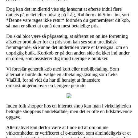
Dog kan det imidlertid vise sig lønsomt at efterse indtil flere
outlets på nettet efter udsalg på Låg, Rubbermaid Slim Jim, sort
*Denne vare tages ikke retur* forinden du gennemfører dit køb,
så man er sikret at opnå den mest betalelige pris.
Du skal blot være så påpasselig, at såfremt en online forretning
afsætter produkter for en pris som kan ses som urealistisk
fremragende, så kunne det undertiden være et faresignal om en
uoprigtig butik. Kortkøb er på den anden side dækket ind under
en orden, som assisterer dig imod uærlige e-butikker.
Vi foreslår generelt køb med kort eller mobilbetaling. Som
alternativ burde du vælge en afbetalingsløsning som f.eks.
ViaBill, for så vidt du har til hensigt at finansiere
omkostningerne over en længere periode.
Inden folk shopper hos en internet shop kan man i virkeligheden
betragte shoppens handelsaftale, men det er ofte en tidskrævende
opgave.
Alternativet kan derfor være at finde ud af om online
virksomheden er verificeret af e-mærket, som almindeligvis er et