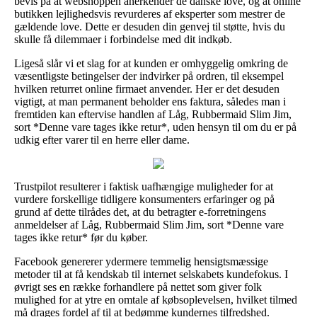
bevis på at webshoppen anerkender de danske love, og at online
butikken lejlighedsvis revurderes af eksperter som mestrer de
gældende love. Dette er desuden din genvej til støtte, hvis du
skulle få dilemmaer i forbindelse med dit indkøb.
Ligeså slår vi et slag for at kunden er omhyggelig omkring de
væsentligste betingelser der indvirker på ordren, til eksempel
hvilken returret online firmaet anvender. Her er det desuden
vigtigt, at man permanent beholder ens faktura, således man i
fremtiden kan eftervise handlen af Låg, Rubbermaid Slim Jim,
sort *Denne vare tages ikke retur*, uden hensyn til om du er på
udkig efter varer til en herre eller dame.
Trustpilot resulterer i faktisk uafhængige muligheder for at
vurdere forskellige tidligere konsumenters erfaringer og på
grund af dette tilrådes det, at du betragter e-forretningens
anmeldelser af Låg, Rubbermaid Slim Jim, sort *Denne vare
tages ikke retur* før du køber.
Facebook genererer ydermere temmelig hensigtsmæssige
metoder til at få kendskab til internet selskabets kundefokus. I
øvrigt ses en række forhandlere på nettet som giver folk
mulighed for at ytre en omtale af købsoplevelsen, hvilket tilmed
må drages fordel af til at bedømme kundernes tilfredshed.