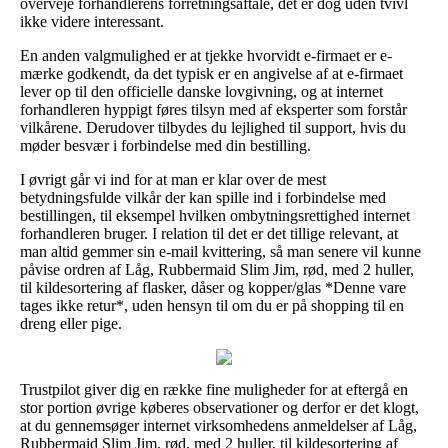
overveje forhandlerens forretningsaftale, det er dog uden tvivl
ikke videre interessant.
En anden valgmulighed er at tjekke hvorvidt e-firmaet er e-
mærke godkendt, da det typisk er en angivelse af at e-firmaet
lever op til den officielle danske lovgivning, og at internet
forhandleren hyppigt føres tilsyn med af eksperter som forstår
vilkårene. Derudover tilbydes du lejlighed til support, hvis du
møder besvær i forbindelse med din bestilling.
I øvrigt går vi ind for at man er klar over de mest
betydningsfulde vilkår der kan spille ind i forbindelse med
bestillingen, til eksempel hvilken ombytningsrettighed internet
forhandleren bruger. I relation til det er det tillige relevant, at
man altid gemmer sin e-mail kvittering, så man senere vil kunne
påvise ordren af Låg, Rubbermaid Slim Jim, rød, med 2 huller,
til kildesortering af flasker, dåser og kopper/glas *Denne vare
tages ikke retur*, uden hensyn til om du er på shopping til en
dreng eller pige.
Trustpilot giver dig en række fine muligheder for at eftergå en
stor portion øvrige køberes observationer og derfor er det klogt,
at du gennemsøger internet virksomhedens anmeldelser af Låg,
Rubbermaid Slim Jim, rød, med 2 huller, til kildesortering af