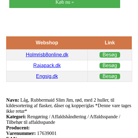
kopper/glas
Køb nu »
*Denne vare
tages ikke
retur*
Webshop
Link
Holmrisb8online.dk
Besøg
Rajapack.dk
Besøg
Engsig.dk
Besøg
Navn:
Låg, Rubbermaid Slim Jim, rød, med 2 huller, til
kildesortering af flasker, dåser og kopper/glas *Denne vare tages
ikke retur*
Kategori:
Rengøring / Affaldshåndtering / Affaldsspande /
Tilbehør til affaldsspande
Producent:
Varenummer:
17639001