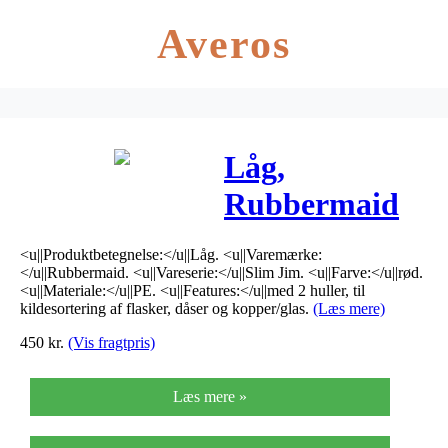
Averos
Låg,
Rubbermaid
Slim Jim, rød,
<u||Produktbetegnelse:</u||Låg. <u||Varemærke:
med 2 huller,
</u||Rubbermaid. <u||Vareserie:</u||Slim Jim. <u||Farve:</u||rød.
<u||Materiale:</u||PE. <u||Features:</u||med 2 huller, til
til
kildesortering af flasker, dåser og kopper/glas.
(Læs mere)
450
kr.
(Vis fragtpris)
kildesortering
af flasker,
Læs mere »
dåser og