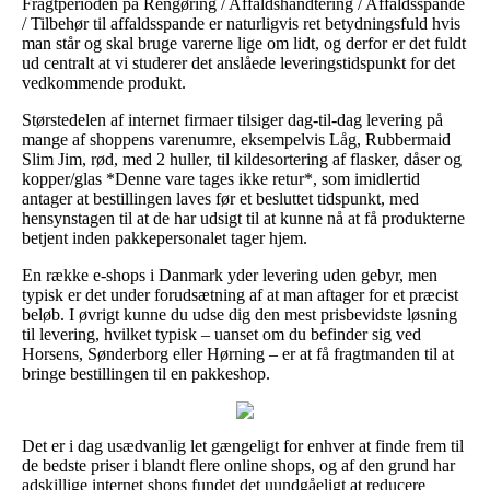
Fragtperioden på Rengøring / Affaldshåndtering / Affaldsspande
/ Tilbehør til affaldsspande er naturligvis ret betydningsfuld hvis
man står og skal bruge varerne lige om lidt, og derfor er det fuldt
ud centralt at vi studerer det anslåede leveringstidspunkt for det
vedkommende produkt.
Størstedelen af internet firmaer tilsiger dag-til-dag levering på
mange af shoppens varenumre, eksempelvis Låg, Rubbermaid
Slim Jim, rød, med 2 huller, til kildesortering af flasker, dåser og
kopper/glas *Denne vare tages ikke retur*, som imidlertid
antager at bestillingen laves før et besluttet tidspunkt, med
hensynstagen til at de har udsigt til at kunne nå at få produkterne
betjent inden pakkepersonalet tager hjem.
En række e-shops i Danmark yder levering uden gebyr, men
typisk er det under forudsætning af at man aftager for et præcist
beløb. I øvrigt kunne du udse dig den mest prisbevidste løsning
til levering, hvilket typisk – uanset om du befinder sig ved
Horsens, Sønderborg eller Hørning – er at få fragtmanden til at
bringe bestillingen til en pakkeshop.
Det er i dag usædvanlig let gængeligt for enhver at finde frem til
de bedste priser i blandt flere online shops, og af den grund har
adskillige internet shops fundet det uundgåeligt at reducere