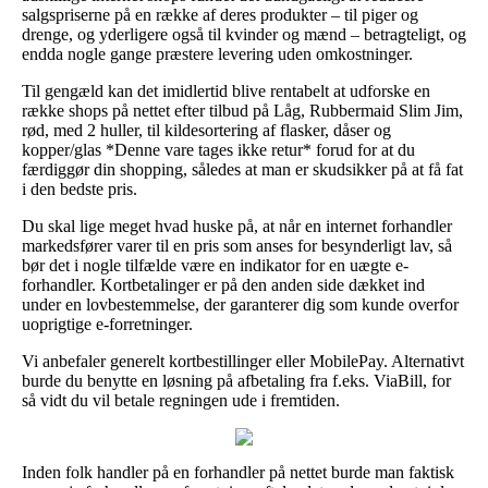
salgspriserne på en række af deres produkter – til piger og
drenge, og yderligere også til kvinder og mænd – betragteligt, og
endda nogle gange præstere levering uden omkostninger.
Til gengæld kan det imidlertid blive rentabelt at udforske en
række shops på nettet efter tilbud på Låg, Rubbermaid Slim Jim,
rød, med 2 huller, til kildesortering af flasker, dåser og
kopper/glas *Denne vare tages ikke retur* forud for at du
færdiggør din shopping, således at man er skudsikker på at få fat
i den bedste pris.
Du skal lige meget hvad huske på, at når en internet forhandler
markedsfører varer til en pris som anses for besynderligt lav, så
bør det i nogle tilfælde være en indikator for en uægte e-
forhandler. Kortbetalinger er på den anden side dækket ind
under en lovbestemmelse, der garanterer dig som kunde overfor
uoprigtige e-forretninger.
Vi anbefaler generelt kortbestillinger eller MobilePay. Alternativt
burde du benytte en løsning på afbetaling fra f.eks. ViaBill, for
så vidt du vil betale regningen ude i fremtiden.
Inden folk handler på en forhandler på nettet burde man faktisk