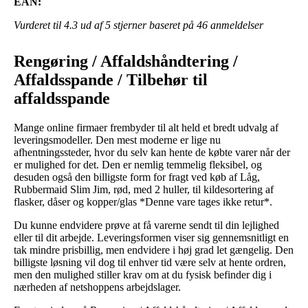
EAN:
Vurderet til
4.3
ud af 5 stjerner baseret på
46
anmeldelser
Rengøring / Affaldshåndtering /
Affaldsspande / Tilbehør til
affaldsspande
Mange online firmaer frembyder til alt held et bredt udvalg af
leveringsmodeller. Den mest moderne er lige nu
afhentningssteder, hvor du selv kan hente de købte varer når der
er mulighed for det. Den er nemlig temmelig fleksibel, og
desuden også den billigste form for fragt ved køb af Låg,
Rubbermaid Slim Jim, rød, med 2 huller, til kildesortering af
flasker, dåser og kopper/glas *Denne vare tages ikke retur*.
Du kunne endvidere prøve at få varerne sendt til din lejlighed
eller til dit arbejde. Leveringsformen viser sig gennemsnitligt en
tak mindre prisbillig, men endvidere i høj grad let gængelig. Den
billigste løsning vil dog til enhver tid være selv at hente ordren,
men den mulighed stiller krav om at du fysisk befinder dig i
nærheden af netshoppens arbejdslager.