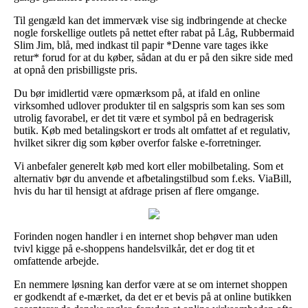
Til gengæld kan det immervæk vise sig indbringende at checke
nogle forskellige outlets på nettet efter rabat på Låg, Rubbermaid
Slim Jim, blå, med indkast til papir *Denne vare tages ikke
retur* forud for at du køber, sådan at du er på den sikre side med
at opnå den prisbilligste pris.
Du bør imidlertid være opmærksom på, at ifald en online
virksomhed udlover produkter til en salgspris som kan ses som
utrolig favorabel, er det tit være et symbol på en bedragerisk
butik. Køb med betalingskort er trods alt omfattet af et regulativ,
hvilket sikrer dig som køber overfor falske e-forretninger.
Vi anbefaler generelt køb med kort eller mobilbetaling. Som et
alternativ bør du anvende et afbetalingstilbud som f.eks. ViaBill,
hvis du har til hensigt at afdrage prisen af flere omgange.
Forinden nogen handler i en internet shop behøver man uden
tvivl kigge på e-shoppens handelsvilkår, det er dog tit et
omfattende arbejde.
En nemmere løsning kan derfor være at se om internet shoppen
er godkendt af e-mærket, da det er et bevis på at online butikken