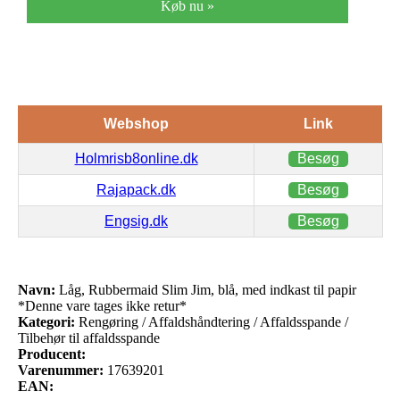
Køb nu »
Webshop
Link
Holmrisb8online.dk
Besøg
Rajapack.dk
Besøg
Engsig.dk
Besøg
Navn:
Låg, Rubbermaid Slim Jim, blå, med indkast til papir
*Denne vare tages ikke retur*
Kategori:
Rengøring / Affaldshåndtering / Affaldsspande /
Tilbehør til affaldsspande
Producent:
Varenummer:
17639201
EAN: