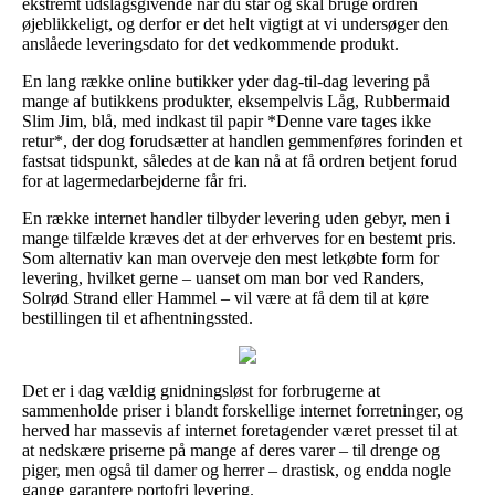
ekstremt udslagsgivende når du står og skal bruge ordren
øjeblikkeligt, og derfor er det helt vigtigt at vi undersøger den
anslåede leveringsdato for det vedkommende produkt.
En lang række online butikker yder dag-til-dag levering på
mange af butikkens produkter, eksempelvis Låg, Rubbermaid
Slim Jim, blå, med indkast til papir *Denne vare tages ikke
retur*, der dog forudsætter at handlen gemmenføres forinden et
fastsat tidspunkt, således at de kan nå at få ordren betjent forud
for at lagermedarbejderne får fri.
En række internet handler tilbyder levering uden gebyr, men i
mange tilfælde kræves det at der erhverves for en bestemt pris.
Som alternativ kan man overveje den mest letkøbte form for
levering, hvilket gerne – uanset om man bor ved Randers,
Solrød Strand eller Hammel – vil være at få dem til at køre
bestillingen til et afhentningssted.
Det er i dag vældig gnidningsløst for forbrugerne at
sammenholde priser i blandt forskellige internet forretninger, og
herved har massevis af internet foretagender været presset til at
at nedskære priserne på mange af deres varer – til drenge og
piger, men også til damer og herrer – drastisk, og endda nogle
gange garantere portofri levering.