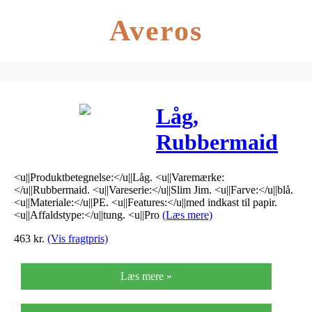
Averos
Låg,
Rubbermaid
Slim Jim, blå,
<u||Produktbetegnelse:</u||Låg. <u||Varemærke:
med indkast
</u||Rubbermaid. <u||Vareserie:</u||Slim Jim. <u||Farve:</u||blå.
<u||Materiale:</u||PE. <u||Features:</u||med indkast til papir.
til papir
<u||Affaldstype:</u||tung. <u||Pro
(Læs mere)
463
kr.
(Vis fragtpris)
*Denne vare
tages ikke
Læs mere »
retur*