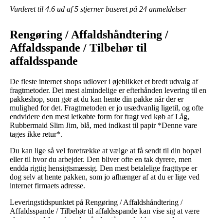
Vurderet til
4.6
ud af 5 stjerner baseret på
24
anmeldelser
Rengøring / Affaldshåndtering /
Affaldsspande / Tilbehør til
affaldsspande
De fleste internet shops udlover i øjeblikket et bredt udvalg af
fragtmetoder. Det mest almindelige er efterhånden levering til en
pakkeshop, som gør at du kan hente din pakke når der er
mulighed for det. Fragtmetoden er jo usædvanlig ligetil, og ofte
endvidere den mest letkøbte form for fragt ved køb af Låg,
Rubbermaid Slim Jim, blå, med indkast til papir *Denne vare
tages ikke retur*.
Du kan lige så vel foretrække at vælge at få sendt til din bopæl
eller til hvor du arbejder. Den bliver ofte en tak dyrere, men
endda rigtig hensigtsmæssig. Den mest betalelige fragttype er
dog selv at hente pakken, som jo afhænger af at du er lige ved
internet firmaets adresse.
Leveringstidspunktet på Rengøring / Affaldshåndtering /
Affaldsspande / Tilbehør til affaldsspande kan vise sig at være