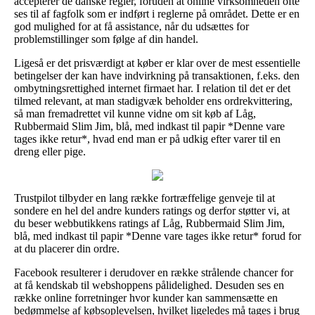
accepterer de danske regler, foruden at online virksomheden ofte
ses til af fagfolk som er indført i reglerne på området. Dette er en
god mulighed for at få assistance, når du udsættes for
problemstillinger som følge af din handel.
Ligeså er det prisværdigt at køber er klar over de mest essentielle
betingelser der kan have indvirkning på transaktionen, f.eks. den
ombytningsrettighed internet firmaet har. I relation til det er det
tilmed relevant, at man stadigvæk beholder ens ordrekvittering,
så man fremadrettet vil kunne vidne om sit køb af Låg,
Rubbermaid Slim Jim, blå, med indkast til papir *Denne vare
tages ikke retur*, hvad end man er på udkig efter varer til en
dreng eller pige.
Trustpilot tilbyder en lang række fortræffelige genveje til at
sondere en hel del andre kunders ratings og derfor støtter vi, at
du beser webbutikkens ratings af Låg, Rubbermaid Slim Jim,
blå, med indkast til papir *Denne vare tages ikke retur* forud for
at du placerer din ordre.
Facebook resulterer i derudover en række strålende chancer for
at få kendskab til webshoppens pålidelighed. Desuden ses en
række online forretninger hvor kunder kan sammensætte en
bedømmelse af købsoplevelsen, hvilket ligeledes må tages i brug