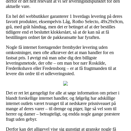
derfor er det helt relevant at vi ser leveringstidspunktet for den
aktuelle vare.
En hel del webbutikker garanterer 1 hverdags levering på deres
favorit produkter, eksempelvis Låg, Rotho Selecto, 49x29x9cm,
grå, med gråt håndtag, men det er betinget af at der bestilles
tidligere end et besluttet klokkeslæt, så at de kan nå at få
bestillingen ordnet før de pakkeansatte har fyraften.
Nogle få internet foretagender frembyder levering uden
omkostninger, men ofte afkræver det at man handler for en
fastsat pris. I øvrigt må man udse dig den billigste
leveringsmetode, der ofte – om man bor nær Roskilde,
Frederikshavn eller Fredensborg – er at få fragtmanden til at
levere din ordre til et udleveringssted.
Det er ret let gængeligt for alle at søge information om priser i
blandt forskellige internet handler, og følgelig har adskillige
internet outlets været tvunget til at nedskære prisniveauet på
mange af deres varer – til drenge og piger, lige så vel som til
herrer og damer – betragteligt, og endda nogle gange præstere
fragt uden gebyr.
Derfor kan det alligevel vise sig gunstigt at granske nogle få