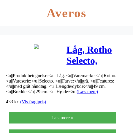
Averos
Låg, Rotho
Selecto,
49x29x9cm,
<u||Produktbetegnelse:</u||Låg. <u||Varemærke:</u||Rotho.
grå, med gråt
<u||Vareserie:</u||Selecto. <u||Farve:</u||grå. <u||Features:
</u||med gråt håndtag. <u||Længde/dybde:</u||49 cm.
håndtag
<u||Bredde:</u||29 cm. <u||Højde:</u
(Læs mere)
433
kr.
(Vis fragtpris)
Læs mere »