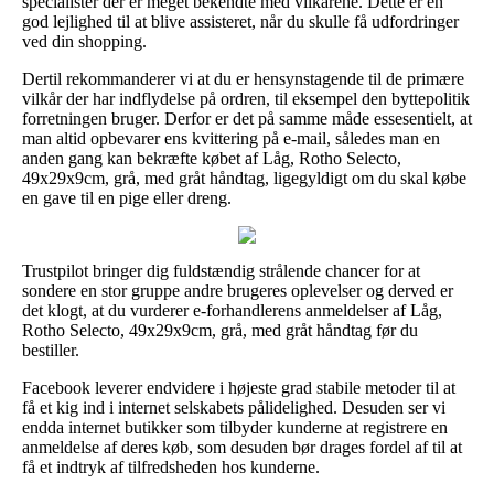
specialister der er meget bekendte med vilkårene. Dette er en
god lejlighed til at blive assisteret, når du skulle få udfordringer
ved din shopping.
Dertil rekommanderer vi at du er hensynstagende til de primære
vilkår der har indflydelse på ordren, til eksempel den byttepolitik
forretningen bruger. Derfor er det på samme måde essesentielt, at
man altid opbevarer ens kvittering på e-mail, således man en
anden gang kan bekræfte købet af Låg, Rotho Selecto,
49x29x9cm, grå, med gråt håndtag, ligegyldigt om du skal købe
en gave til en pige eller dreng.
Trustpilot bringer dig fuldstændig strålende chancer for at
sondere en stor gruppe andre brugeres oplevelser og derved er
det klogt, at du vurderer e-forhandlerens anmeldelser af Låg,
Rotho Selecto, 49x29x9cm, grå, med gråt håndtag før du
bestiller.
Facebook leverer endvidere i højeste grad stabile metoder til at
få et kig ind i internet selskabets pålidelighed. Desuden ser vi
endda internet butikker som tilbyder kunderne at registrere en
anmeldelse af deres køb, som desuden bør drages fordel af til at
få et indtryk af tilfredsheden hos kunderne.