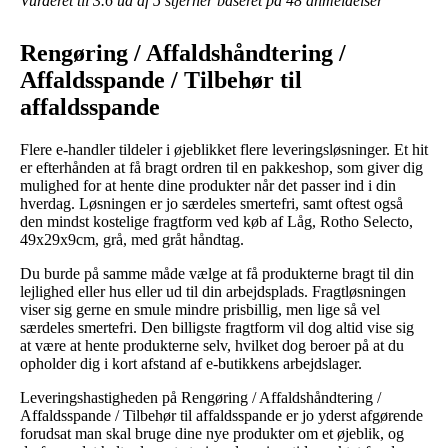
Vurderet til
3.6
ud af 5 stjerner baseret på
48
anmeldelser
Rengøring / Affaldshåndtering /
Affaldsspande / Tilbehør til
affaldsspande
Flere e-handler tildeler i øjeblikket flere leveringsløsninger. Et hit
er efterhånden at få bragt ordren til en pakkeshop, som giver dig
mulighed for at hente dine produkter når det passer ind i din
hverdag. Løsningen er jo særdeles smertefri, samt oftest også
den mindst kostelige fragtform ved køb af Låg, Rotho Selecto,
49x29x9cm, grå, med gråt håndtag.
Du burde på samme måde vælge at få produkterne bragt til din
lejlighed eller hus eller ud til din arbejdsplads. Fragtløsningen
viser sig gerne en smule mindre prisbillig, men lige så vel
særdeles smertefri. Den billigste fragtform vil dog altid vise sig
at være at hente produkterne selv, hvilket dog beroer på at du
opholder dig i kort afstand af e-butikkens arbejdslager.
Leveringshastigheden på Rengøring / Affaldshåndtering /
Affaldsspande / Tilbehør til affaldsspande er jo yderst afgørende
forudsat man skal bruge dine nye produkter om et øjeblik, og