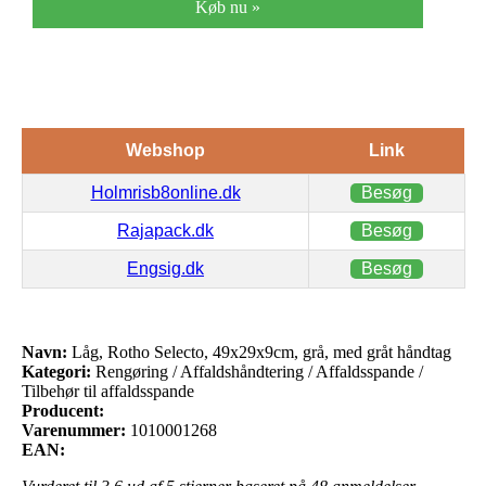
Køb nu »
Webshop
Link
Holmrisb8online.dk
Besøg
Rajapack.dk
Besøg
Engsig.dk
Besøg
Navn:
Låg, Rotho Selecto, 49x29x9cm, grå, med gråt håndtag
Kategori:
Rengøring / Affaldshåndtering / Affaldsspande /
Tilbehør til affaldsspande
Producent:
Varenummer:
1010001268
EAN: