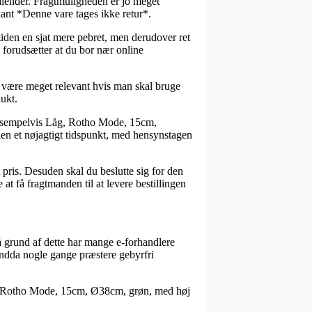
 kalender. Fragtmuligheden er jo meget
ant *Denne vare tages ikke retur*.
tiden en sjat mere pebret, men derudover ret
e forudsætter at du bor nær online
t være meget relevant hvis man skal bruge
dukt.
, eksempelvis Låg, Rotho Mode, 15cm,
en et nøjagtigt tidspunkt, med hensynstagen
t pris. Desuden skal du beslutte sig for den
t få fragtmanden til at levere bestillingen
på grund af dette har mange e-forhandlere
 endda nogle gange præstere gebyrfri
Låg, Rotho Mode, 15cm, Ø38cm, grøn, med høj