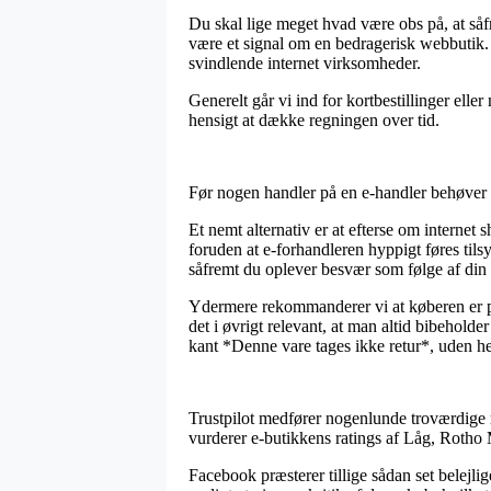
Du skal lige meget hvad være obs på, at såfr
være et signal om en bedragerisk webbutik. 
svindlende internet virksomheder.
Generelt går vi ind for kortbestillinger ell
hensigt at dække regningen over tid.
Før nogen handler på en e-handler behøver m
Et nemt alternativ er at efterse om internet 
foruden at e-forhandleren hyppigt føres tils
såfremt du oplever besvær som følge af din
Ydermere rekommanderer vi at køberen er på v
det i øvrigt relevant, at man altid bibehol
kant *Denne vare tages ikke retur*, uden he
Trustpilot medfører nogenlunde troværdige m
vurderer e-butikkens ratings af Låg, Rotho
Facebook præsterer tillige sådan set belejli