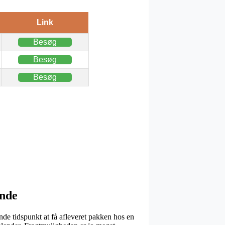
Link
Besøg
Besøg
Besøg
ande
ende tidspunkt at få afleveret pakken hos en