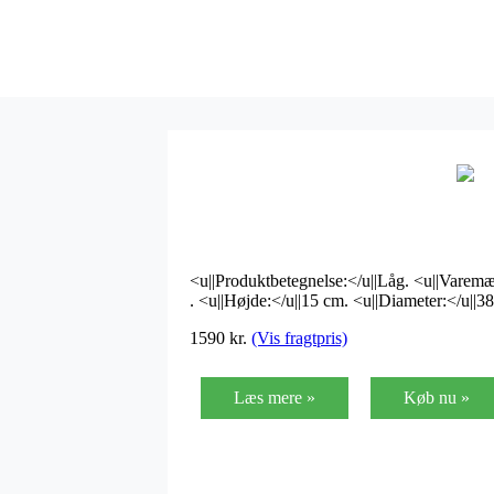
<u||Produktbetegnelse:</u||Låg. <u||Varemæ
. <u||Højde:</u||15 cm. <u||Diameter:</u||3
1590
kr.
(Vis fragtpris)
Læs mere »
Køb nu »