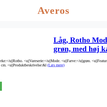
Averos
Låg, Rotho Mod
grøn, med høj k
tages ikke retur
rke:</u||Rotho. <u||Vareserie:</u||Mode. <u||Farve:</u||grøn. <u||Feat
8 cm. <u||Produktbeskrivelse:&l
(Læs mere)