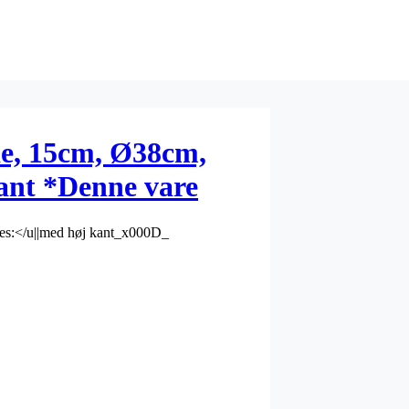
e, 15cm, Ø38cm,
ant *Denne vare
*
ures:</u||med høj kant_x000D_