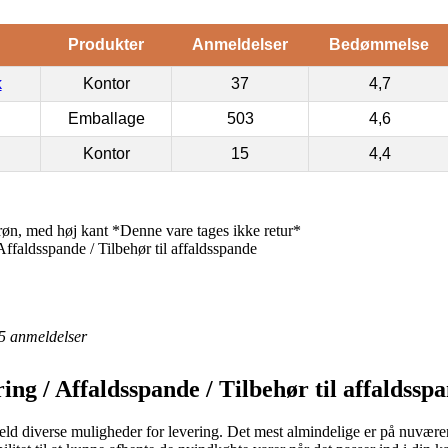
Produkter
Anmeldelser
Bedømmelse
k
Kontor
37
4,7
Emballage
503
4,6
Kontor
15
4,4
, med høj kant *Denne vare tages ikke retur*
ffaldsspande / Tilbehør til affaldsspande
5
anmeldelser
ing / Affaldsspande / Tilbehør til affaldssp
t held diverse muligheder for levering. Det mest almindelige er på nuvær