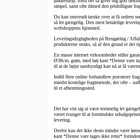
pakkeshop, fordi det så giver dig god fleksi
simpel, samt ofte tilmed den prisbilligste
Du kan omvendt tænke over at få ordren sendt
så let gængelig. Den mest betalelige leverin
webshoppens hjemsted.
Leveringsdygtigheden på Rengøring / Affalds
produkterne straks, så af den grund er det r
En masse internet virksomheder stiller gara
Ø38cm, grøn, med høj kant *Denne vare tage
til at de højst sandsynligt kan nå at få varer
Indtil flere online forhandlere præsterer fra
mindst kostelige fragtmetode, der ofte – uaf
til et afhentningssted.
Det har vist sig at være temmelig let gængeli
været tvunget til at formindske udsalgsprise
levering.
Derfor kan det ikke desto mindre være løns
kant *Denne vare tages ikke retur* forinden 