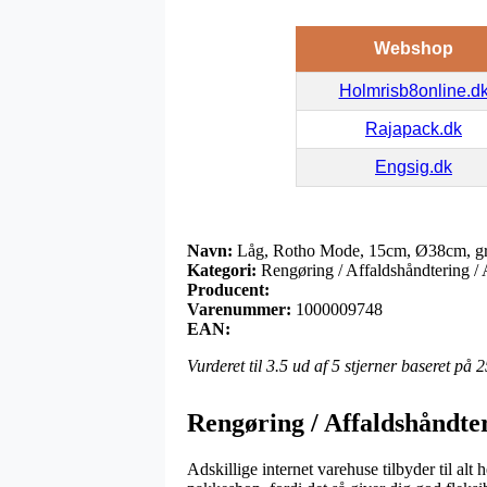
Webshop
Holmrisb8online.d
Rajapack.dk
Engsig.dk
Navn:
Låg, Rotho Mode, 15cm, Ø38cm, grøn
Kategori:
Rengøring / Affaldshåndtering / A
Producent:
Varenummer:
1000009748
EAN:
Vurderet til
3.5
ud af 5 stjerner baseret på
2
Rengøring / Affaldshåndter
Adskillige internet varehuse tilbyder til al