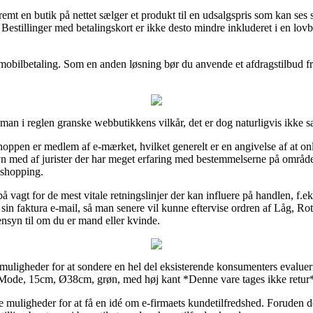
emt en butik på nettet sælger et produkt til en udsalgspris som kan ses 
Bestillinger med betalingskort er ikke desto mindre inkluderet i en lo
er mobilbetaling. Som en anden løsning bør du anvende et afdragstilbud fr
an i reglen granske webbutikkens vilkår, det er dog naturligvis ikke 
shoppen er medlem af e-mærket, hvilket generelt er en angivelse af at onl
yn med af jurister der har meget erfaring med bestemmelserne på området
 shopping.
agt for de mest vitale retningslinjer der kan influere på handlen, f.ek
der sin faktura e-mail, så man senere vil kunne eftervise ordren af Låg
nsyn til om du er mand eller kvinde.
uligheder for at sondere en hel del eksisterende konsumenters evalueri
 Mode, 15cm, Ø38cm, grøn, med høj kant *Denne vare tages ikke retur* 
ge muligheder for at få en idé om e-firmaets kundetilfredshed. Foruden d