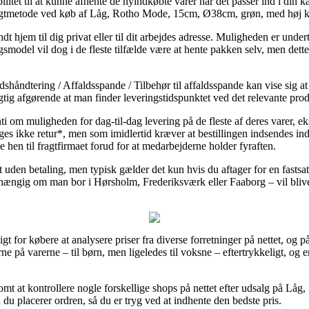
bilitet til at kunne afhente de nyindkøbte varer når det passer ind i din
 fragtmetode ved køb af Låg, Rotho Mode, 15cm, Ø38cm, grøn, med høj k
 hjem til dig privat eller til dit arbejdes adresse. Muligheden er under
gsmodel vil dog i de fleste tilfælde være at hente pakken selv, men dett
håndtering / Affaldsspande / Tilbehør til affaldsspande kan vise sig a
igtig afgørende at man finder leveringstidspunktet ved det relevante pro
nti om muligheden for dag-til-dag levering på de fleste af deres varer
s ikke retur*, men som imidlertid kræver at bestillingen indsendes ind
ne hen til fragtfirmaet forud for at medarbejderne holder fyraften.
gt uden betaling, men typisk gælder det kun hvis du aftager for en fastsa
hængig om man bor i Hørsholm, Frederiksværk eller Faaborg – vil blive a
gt for købere at analysere priser fra diverse forretninger på nettet, og 
rne på varerne – til børn, men ligeledes til voksne – eftertrykkeligt, og
omt at kontrollere nogle forskellige shops på nettet efter udsalg på 
du placerer ordren, så du er tryg ved at indhente den bedste pris.