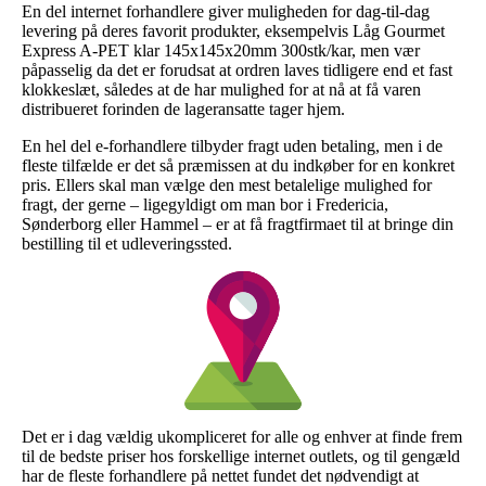
En del internet forhandlere giver muligheden for dag-til-dag
levering på deres favorit produkter, eksempelvis Låg Gourmet
Express A-PET klar 145x145x20mm 300stk/kar, men vær
påpasselig da det er forudsat at ordren laves tidligere end et fast
klokkeslæt, således at de har mulighed for at nå at få varen
distribueret forinden de lageransatte tager hjem.
En hel del e-forhandlere tilbyder fragt uden betaling, men i de
fleste tilfælde er det så præmissen at du indkøber for en konkret
pris. Ellers skal man vælge den mest betalelige mulighed for
fragt, der gerne – ligegyldigt om man bor i Fredericia,
Sønderborg eller Hammel – er at få fragtfirmaet til at bringe din
bestilling til et udleveringssted.
Det er i dag vældig ukompliceret for alle og enhver at finde frem
til de bedste priser hos forskellige internet outlets, og til gengæld
har de fleste forhandlere på nettet fundet det nødvendigt at