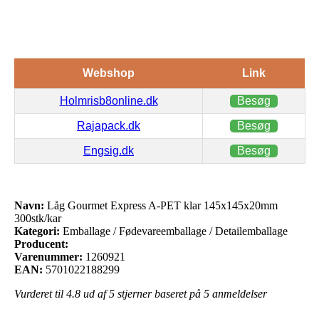
Webshop
Link
Holmrisb8online.dk
Besøg
Rajapack.dk
Besøg
Engsig.dk
Besøg
Navn:
Låg Gourmet Express A-PET klar 145x145x20mm
300stk/kar
Kategori:
Emballage / Fødevareemballage / Detailemballage
Producent:
Varenummer:
1260921
EAN:
5701022188299
Vurderet til
4.8
ud af 5 stjerner baseret på
5
anmeldelser