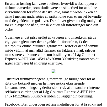
En anden løsning kan være at efterse hvorvidt webshoppen er
tilsluttet e-mærket, som skulle være en sikkerhed for at online
virksomheden forstår de danske love, samt at webbutikken en
gang i mellem undersøges af sagkyndige som er meget bekendte
med de gældende regulativer. Derudover giver det dig mulighed
for en hjælpende hånd, for så vidt du får udfordringer med din
ordre.
Ydermere er det prisværdigt at køberen er opmærksom på de
vigtigste reglementer der er gældende for ordren, fx den
returpolitik online butikken garanterer. Derfor er det på samme
måde vigtigt, at man altid gemmer sin faktura e-mail, således
man senere vil kunne vidne om bestillingen af Låg Gourmet
Express A-PET klar 145x145x20mm 300stk/kar, uanset om du
søger efter varer til en dreng eller pige.
Trustpilot frembyder egentlig fortræffelige muligheder for at
gøre dig bekendt med en længere række eksisterende
konsumenters ratings og derfor støtter vi, at du sonderer internet
selskabets vurderinger af Låg Gourmet Express A-PET klar
145x145x20mm 300stk/kar inden du lægger din bestilling.
Facebook fører til desuden ret fine muligheder for at få et kig ind