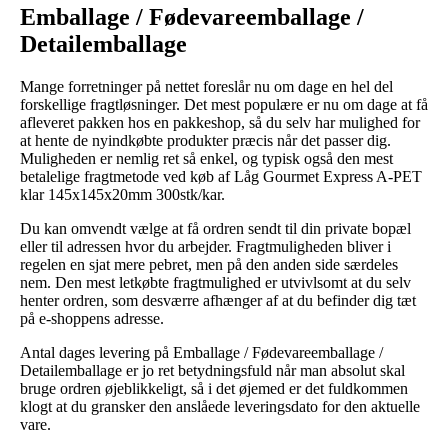
Emballage / Fødevareemballage /
Detailemballage
Mange forretninger på nettet foreslår nu om dage en hel del
forskellige fragtløsninger. Det mest populære er nu om dage at få
afleveret pakken hos en pakkeshop, så du selv har mulighed for
at hente de nyindkøbte produkter præcis når det passer dig.
Muligheden er nemlig ret så enkel, og typisk også den mest
betalelige fragtmetode ved køb af Låg Gourmet Express A-PET
klar 145x145x20mm 300stk/kar.
Du kan omvendt vælge at få ordren sendt til din private bopæl
eller til adressen hvor du arbejder. Fragtmuligheden bliver i
regelen en sjat mere pebret, men på den anden side særdeles
nem. Den mest letkøbte fragtmulighed er utvivlsomt at du selv
henter ordren, som desværre afhænger af at du befinder dig tæt
på e-shoppens adresse.
Antal dages levering på Emballage / Fødevareemballage /
Detailemballage er jo ret betydningsfuld når man absolut skal
bruge ordren øjeblikkeligt, så i det øjemed er det fuldkommen
klogt at du gransker den anslåede leveringsdato for den aktuelle
vare.