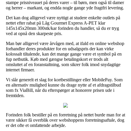
stampe prisniveauet på deres varer – til børn, men også til damer
og herrer – markant, og endda nogle gange yde fragtfri levering.
Det kan dog alligevel være nyttigt at studere enkelte outlets på
nettet efter rabat på Låg Gourmet Express A-PET klar
145x145x20mm 300stk/kar forinden du handler, så du er tryg
ved at opnå den skarpeste pris.
Man bør alligevel være årvågen med, at ifald en online webshop
forhandler deres produkter for en udsalgspris der kan virke
kolossalt tiltalende, kan det mange gange være et symbol på en
fup netbutik. Køb med gængse betalingskort er trods alt
omsluttet af en foranstaltning, som sikrer folk imod snydagtige
internet firmaer.
Vi slår generelt et slag for kortbestillinger eller MobilePay. Som
en alternativ mulighed kunne du drage nytte af et afdragstilbud
som fx ViaBill, når du efterspørger at honorere prisen ude i
fremtiden.
Forinden folk bestiller på en forretning på nettet burde man for at
være sikker få overblik over webshoppens forretningsaftale, dog
er det ofte et omfattende arbejde.