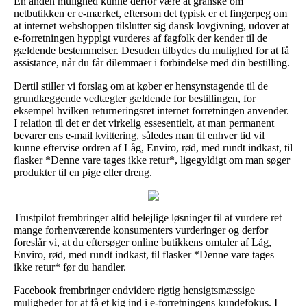
En anden mulighed kunne derfor være at granske om
netbutikken er e-mærket, eftersom det typisk er et fingerpeg om
at internet webshoppen tilslutter sig dansk lovgivning, udover at
e-forretningen hyppigt vurderes af fagfolk der kender til de
gældende bestemmelser. Desuden tilbydes du mulighed for at få
assistance, når du får dilemmaer i forbindelse med din bestilling.
Dertil stiller vi forslag om at køber er hensynstagende til de
grundlæggende vedtægter gældende for bestillingen, for
eksempel hvilken returneringsret internet forretningen anvender.
I relation til det er det virkelig essesentielt, at man permanent
bevarer ens e-mail kvittering, således man til enhver tid vil
kunne eftervise ordren af Låg, Enviro, rød, med rundt indkast, til
flasker *Denne vare tages ikke retur*, ligegyldigt om man søger
produkter til en pige eller dreng.
Trustpilot frembringer altid belejlige løsninger til at vurdere ret
mange forhenværende konsumenters vurderinger og derfor
foreslår vi, at du eftersøger online butikkens omtaler af Låg,
Enviro, rød, med rundt indkast, til flasker *Denne vare tages
ikke retur* før du handler.
Facebook frembringer endvidere rigtig hensigtsmæssige
muligheder for at få et kig ind i e-forretningens kundefokus. I