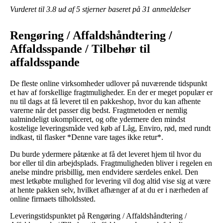
Vurderet til
3.8
ud af 5 stjerner baseret på
31
anmeldelser
Rengøring / Affaldshåndtering /
Affaldsspande / Tilbehør til
affaldsspande
De fleste online virksomheder udlover på nuværende tidspunkt
et hav af forskellige fragtmuligheder. En der er meget populær er
nu til dags at få leveret til en pakkeshop, hvor du kan afhente
varerne når det passer dig bedst. Fragtmetoden er nemlig
ualmindeligt ukompliceret, og ofte ydermere den mindst
kostelige leveringsmåde ved køb af Låg, Enviro, rød, med rundt
indkast, til flasker *Denne vare tages ikke retur*.
Du burde ydermere påtænke at få det leveret hjem til hvor du
bor eller til din arbejdsplads. Fragtmuligheden bliver i regelen en
anelse mindre prisbillig, men endvidere særdeles enkel. Den
mest letkøbte mulighed for levering vil dog altid vise sig at være
at hente pakken selv, hvilket afhænger af at du er i nærheden af
online firmaets tilholdssted.
Leveringstidspunktet på Rengøring / Affaldshåndtering /