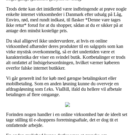
Trods dette kan det imidlertid være indbringende at prøve nogle
enkelte internet virksomheder i Danmark efter udsalg på Låg,
Enviro, rød, med rundt indkast, til flasker *Denne vare tages
ikke retur* forud for at du shopper, sådan at du er sikker på at
antage den mindst kostelige pris.
Du skal alligevel ikke undervurdere, at hvis en online
virksomhed afhænder deres produkter til en salgspris som kan
virke mystisk overkommelig, så er det undertiden være et
karakteristika der viser en svindel butik. Kortbetalinger er trods
alt omfattet af Indsigelsesordningen, hvilket værner køberen
overfor falske internet butikker.
Vi går generelt ind for køb med gængse betalingskort eller
mobilbetaling. Som en anden løsning kunne du overveje en
afdragsløsning som f.eks. ViaBill, ifald du hellere vil afbetale
betalingen af flere omgange.
Forinden nogen handler i en online virksomhed bør de ideelt set
tage stilling til e-shoppens forretningsaftale, det er dog tit et
omfattende arbejde.