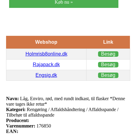
Køb nu »
Webshop
Link
Holmrisb8online.dk
Besøg
Rajapack.dk
Besøg
Engsig.dk
Besøg
Navn:
Låg, Enviro, rød, med rundt indkast, til flasker *Denne
vare tages ikke retur*
Kategori:
Rengøring / Affaldshåndtering / Affaldsspande /
Tilbehør til affaldsspande
Producent:
Varenummer:
176850
EAN: