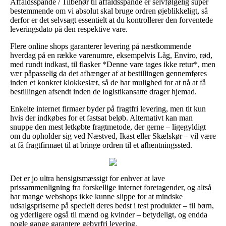
Affaldsspande / Tilbehør til affaldsspande er selvfølgelig super
bestemmende om vi absolut skal bruge ordren øjeblikkeligt, så
derfor er det selvsagt essentielt at du kontrollerer den forventede
leveringsdato på den respektive vare.
Flere online shops garanterer levering på næstkommende
hverdag på en række varenumre, eksempelvis Låg, Enviro, rød,
med rundt indkast, til flasker *Denne vare tages ikke retur*, men
vær påpasselig da det afhænger af at bestillingen gennemføres
inden et konkret klokkeslæt, så de har mulighed for at nå at få
bestillingen afsendt inden de logistikansatte drager hjemad.
Enkelte internet firmaer byder på fragtfri levering, men tit kun
hvis der indkøbes for et fastsat beløb. Alternativt kan man
snuppe den mest letkøbte fragtmetode, der gerne – ligegyldigt
om du opholder sig ved Næstved, Ikast eller Skælskør – vil være
at få fragtfirmaet til at bringe ordren til et afhentningssted.
Det er jo ultra hensigtsmæssigt for enhver at lave
prissammenligning fra forskellige internet foretagender, og altså
har mange webshops ikke kunne slippe for at mindske
udsalgspriserne på specielt deres bedst i test produkter – til børn,
og yderligere også til mænd og kvinder – betydeligt, og endda
nogle gange garantere gebyrfri levering.