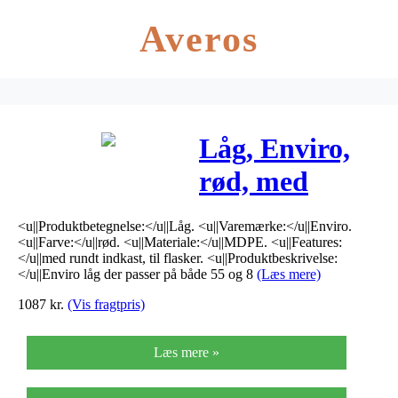
Averos
Låg, Enviro,
rød, med
rundt indkast,
<u||Produktbetegnelse:</u||Låg. <u||Varemærke:</u||Enviro.
til flasker
<u||Farve:</u||rød. <u||Materiale:</u||MDPE. <u||Features:
</u||med rundt indkast, til flasker. <u||Produktbeskrivelse:
*Denne vare
</u||Enviro låg der passer på både 55 og 8
(Læs mere)
1087
kr.
(Vis fragtpris)
tages ikke
retur*
Læs mere »