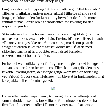
nærved online forhandlerens arbejdslager.
Fragtperioden på Rengøring / Affaldshåndtering / Affaldsspande /
Tilbehør til affaldsspande er meget aktuel i tilfælde af at du skal
bruge produktet inden for kort tid, og herved er det fuldkommen
centralt at man kontrollerer tidshorisonten for levering for det
respektive produkt.
Størstedelen af online forhandlere annoncerer dag-til-dag fragt på
mange produkter, eksempelvis Låg, Enviro, blå, med sliske, til papir
*Denne vare tages ikke retur*, men vær opmærksom på at det
antager at ordren laves før et fastsat klokkeslæt, så at de med
sikkerhed kan nå at få produktet sendt afsted forinden
pakkepersonalet holder fyraften.
En hel del webbutikker yder fri fragt, men i reglen er det betinget af
at man bestiller for en bestemt pris. Ellers kan man gribe den mest
letkøbte leveringsform, der mange gange – om man opholder sig
ved Viborg, Nyborg eller Helsinge – vil blive at få fragtmanden til at
køre pakken til et afhentningssted.
Det er efterhånden super hensigtsmæssigt for internetbrugere at
sammenholde priser hos forskellige e-forretninger, og derved har
flertallet af internet handler i Danmark været nødt til at presse