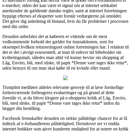
Et alternativt forslag kan derfor være at tjekke om e-forhandleren er
e-mærket, siden det kan være et signal om at internet selskabet
anerkender de gældende danske regler, samt at internet forretningen
hyppigt efterses af eksperter som forstår vedtægterne på området.
Det giver dig anledning til bistand, hvis du får problemer i processen
med din ordre.
Desuden anbefales det at køberen er vidende om de mest
vedkommende forhold der gælder for transaktionen, som for
eksempel hvilken returneringsret online forretningen har. I relation til
det er det i øvrigt essesentielt, at man til enhver tid bibeholder sin
kvitteringsmail, således man altid vil kunne bevise sin shopping af
Låg, Enviro, blå, med sliske, til papir *Denne vare tages ikke retur*,
uden hensyn til om man skal købe til en kvinde eller mand.
Trustpilot medfører aldeles relevante genveje til at læse forskellige
forhenværende forbrugeres evalueringer og på grund af dette
foreslår vi, at du bliver klogere på e-shoppens kritik af Låg, Enviro,
blå, med sliske, til papir *Denne vare tages ikke retur* inden du
lægger din bestilling.
Facebook fremskaffer desuden en række pålidelige chancer for at få
indtryk af e-forhandlerens pålidelighed. Derudover ser vi endda
internet butikker som giver kunderne mulighed for at notere en kritik