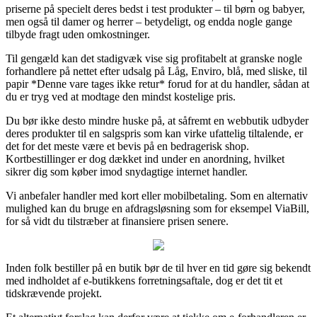
priserne på specielt deres bedst i test produkter – til børn og babyer,
men også til damer og herrer – betydeligt, og endda nogle gange
tilbyde fragt uden omkostninger.
Til gengæld kan det stadigvæk vise sig profitabelt at granske nogle
forhandlere på nettet efter udsalg på Låg, Enviro, blå, med sliske, til
papir *Denne vare tages ikke retur* forud for at du handler, sådan at
du er tryg ved at modtage den mindst kostelige pris.
Du bør ikke desto mindre huske på, at såfremt en webbutik udbyder
deres produkter til en salgspris som kan virke ufattelig tiltalende, er
det for det meste være et bevis på en bedragerisk shop.
Kortbestillinger er dog dækket ind under en anordning, hvilket
sikrer dig som køber imod snydagtige internet handler.
Vi anbefaler handler med kort eller mobilbetaling. Som en alternativ
mulighed kan du bruge en afdragsløsning som for eksempel ViaBill,
for så vidt du tilstræber at finansiere prisen senere.
Inden folk bestiller på en butik bør de til hver en tid gøre sig bekendt
med indholdet af e-butikkens forretningsaftale, dog er det tit et
tidskrævende projekt.