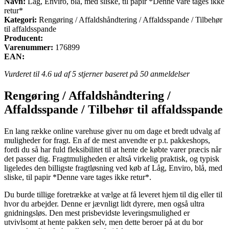
Navn:
Låg, Enviro, blå, med sliske, til papir *Denne vare tages ikke
retur*
Kategori:
Rengøring / Affaldshåndtering / Affaldsspande / Tilbehør
til affaldsspande
Producent:
Varenummer:
176899
EAN:
Vurderet til
4.6
ud af 5 stjerner baseret på
50
anmeldelser
Rengøring / Affaldshåndtering /
Affaldsspande / Tilbehør til affaldsspande
En lang række online varehuse giver nu om dage et bredt udvalg af
muligheder for fragt. En af de mest anvendte er p.t. pakkeshops,
fordi du så har fuld fleksibilitet til at hente de købte varer præcis når
det passer dig. Fragtmuligheden er altså virkelig praktisk, og typisk
ligeledes den billigste fragtløsning ved køb af Låg, Enviro, blå, med
sliske, til papir *Denne vare tages ikke retur*.
Du burde tillige foretrække at vælge at få leveret hjem til dig eller til
hvor du arbejder. Denne er jævnligt lidt dyrere, men også ultra
gnidningsløs. Den mest prisbevidste leveringsmulighed er
utvivlsomt at hente pakken selv, men dette beroer på at du bor