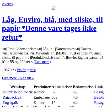
Averos
Låg, Enviro, blå, med sliske, til
papir *Denne vare tages ikke
retur*
<u||Produktbetegnelse:</u||Låg. <u||Varemærke:</u||Enviro.
<u||Farve:</u||blå. <u||Materiale:</u||MDPE. <u||Features:</u||med
sliske, til papir. <u||Produktbeskrivelse:</u||Enviro låg der passer på
både 55 og 82 liter s
(Læs mere)
1087
kr.
(Vis fragtpris)
Læs mere »
Køb nu »
Webshop
Produkter
Anmeldelser
Bedømmelse
Link
Holmrisb8online.dk
Kontor
37
4,7
Besøg
Rajapack.dk
Emballage
503
4,6
Besøg
Engsig.dk
Kontor
15
4,4
Besøg