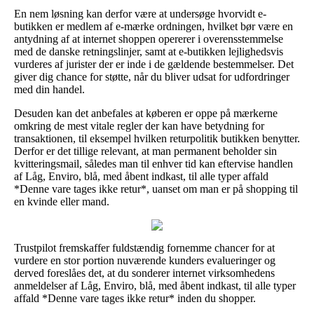
En nem løsning kan derfor være at undersøge hvorvidt e-
butikken er medlem af e-mærke ordningen, hvilket bør være en
antydning af at internet shoppen opererer i overensstemmelse
med de danske retningslinjer, samt at e-butikken lejlighedsvis
vurderes af jurister der er inde i de gældende bestemmelser. Det
giver dig chance for støtte, når du bliver udsat for udfordringer
med din handel.
Desuden kan det anbefales at køberen er oppe på mærkerne
omkring de mest vitale regler der kan have betydning for
transaktionen, til eksempel hvilken returpolitik butikken benytter.
Derfor er det tillige relevant, at man permanent beholder sin
kvitteringsmail, således man til enhver tid kan eftervise handlen
af Låg, Enviro, blå, med åbent indkast, til alle typer affald
*Denne vare tages ikke retur*, uanset om man er på shopping til
en kvinde eller mand.
Trustpilot fremskaffer fuldstændig fornemme chancer for at
vurdere en stor portion nuværende kunders evalueringer og
derved foreslåes det, at du sonderer internet virksomhedens
anmeldelser af Låg, Enviro, blå, med åbent indkast, til alle typer
affald *Denne vare tages ikke retur* inden du shopper.