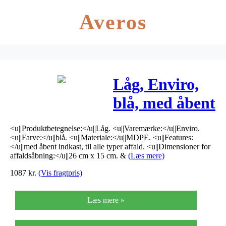
Averos
Låg, Enviro,
blå, med åbent
indkast, til alle
<u||Produktbetegnelse:</u||Låg. <u||Varemærke:</u||Enviro.
typer affald
<u||Farve:</u||blå. <u||Materiale:</u||MDPE. <u||Features:
</u||med åbent indkast, til alle typer affald. <u||Dimensioner for
*Denne vare
affaldsåbning:</u||26 cm x 15 cm. &
(Læs mere)
1087
kr.
(Vis fragtpris)
tages ikke
retur*
Læs mere »