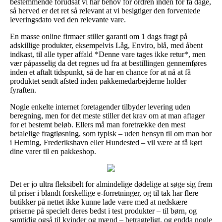
bestemmende forudsat vi har behov for ordren inden for få dage,
så herved er det ret så relevant at vi besigtiger den forventede
leveringsdato ved den relevante vare.
En masse online firmaer stiller garanti om 1 dags fragt på
adskillige produkter, eksempelvis Låg, Enviro, blå, med åbent
indkast, til alle typer affald *Denne vare tages ikke retur*, men
vær påpasselig da det regnes ud fra at bestillingen gennemføres
inden et aftalt tidspunkt, så de har en chance for at nå at få
produktet sendt afsted inden pakkemedarbejderne holder
fyraften.
Nogle enkelte internet foretagender tilbyder levering uden
beregning, men for det meste stiller det krav om at man aftager
for et bestemt beløb. Ellers må man foretrække den mest
betalelige fragtløsning, som typisk – uden hensyn til om man bor
i Herning, Frederikshavn eller Hundested – vil være at få kørt
dine varer til en pakkeshop.
Det er jo ultra fleksibelt for almindelige dødelige at søge sig frem
til priser i blandt forskellige e-forretninger, og til tak har flere
butikker på nettet ikke kunne lade være med at nedskære
priserne på specielt deres bedst i test produkter – til børn, og
samtidig også til kvinder og mænd – betragteligt, og endda nogle