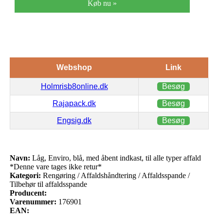
Køb nu »
Webshop
Link
Holmrisb8online.dk
Besøg
Rajapack.dk
Besøg
Engsig.dk
Besøg
Navn:
Låg, Enviro, blå, med åbent indkast, til alle typer affald
*Denne vare tages ikke retur*
Kategori:
Rengøring / Affaldshåndtering / Affaldsspande /
Tilbehør til affaldsspande
Producent:
Varenummer:
176901
EAN: