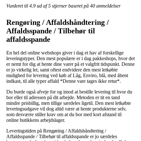
Vurderet til
4.9
ud af 5 stjerner baseret på
40
anmeldelser
Rengøring / Affaldshåndtering /
Affaldsspande / Tilbehør til
affaldsspande
En hel del online webshops giver i dag et hav af forskellige
leveringstyper. Den mest populære er i dag pakkeshops, hvor det
er nemt for dig at hente dine varer på et valgfrit tidspunkt. Denne
er jo virkelig let, samt oftest endvidere den mest letkøbte
mulighed for levering ved køb af Låg, Enviro, blå, med åbent
indkast, til alle typer affald *Denne vare tages ikke retur*.
Du burde også afveje for og imod at bestille levering til hvor du
bor eller til adressen på dit arbejde. Metoden er tit en tand
mindre prisbillig, men tillige særdeles ligetil. Den mest letkøbte
leveringsudgave vil dog altid være at hente produkterne selv,
som desværre stiller krav om at du bor med kort afstand til
online butikkens arbejdslager.
Leveringstiden på Rengøring / Affaldshåndtering /
Affaldsspande / Tilbehør til affaldsspande er jo særdeles