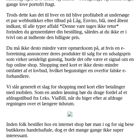
gange love portofri fragt.
Trods dette kan det til hver en tid blive profitabelt at undersøge
et par webbutikker efter tilbud på Låg, Enviro, blå, med åbent
indkast, til alle typer affald *Denne vare tages ikke retur*
forinden du gennemfører din bestilling, således at du ikke er i
tvivl om at indhente den billigste pris.
Du må ikke desto mindre være opmærksom på, at hvis en e-
forretning annoncerer deres produkter til salg for en udsalgspris
som virker uendeligt gunstig, burde det ofte være et signal om en
fup online shop. Shopping med kort er ikke desto mindre
omfattet af et lovbud, hvilket begunstiger en overfor falske e-
forhandlere.
Vi slår generelt et slag for shopping med kort eller betalinger
med mobilen. Som en anden løsning bør du drage fordel af et
afdragstilbud fra f.eks. ViaBill, når du higer efter at afdrage
regningen over et længere tidsrum.
Inden folk bestiller hos en internet shop bør man i og for sig bese
butikkens handelsaftale, dog er det mange gange ikke super
interessant.