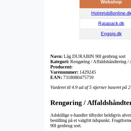
Webshop
Holmrisb8online.d
Rajapack.dk
Engsig.dk
Navn:
Låg DURABIN 90l genbrug sort
Kategori:
Rengøring / Affaldshåndtering / 
Producent:
Varenummer:
1429245
EAN:
7318080475759
Vurderet til
4.9
ud af 5 stjerner baseret på
2
Rengøring / Affaldshåndter
Adskillige e-handler tilbyder heldigvis alve
bestilling på et valgfrit tidspunkt. Fragtf
90l genbrug sort.