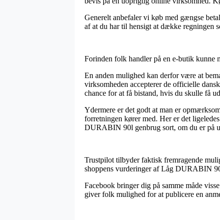
bevis på en uoprigtig online virksomhed. K
Generelt anbefaler vi køb med gængse betali
af at du har til hensigt at dække regningen s
Forinden folk handler på en e-butik kunne m
En anden mulighed kan derfor være at bemærk
virksomheden accepterer de officielle danske 
chance for at få bistand, hvis du skulle få 
Ydermere er det godt at man er opmærksom p
forretningen kører med. Her er det ligelede
DURABIN 90l genbrug sort, om du er på udki
Trustpilot tilbyder faktisk fremragende mul
shoppens vurderinger af Låg DURABIN 90l g
Facebook bringer dig på samme måde visse tro
giver folk mulighed for at publicere en anmel