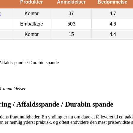
Produkter
Anmeldelser
Bedømmelse
k
Kontor
37
4,7
Emballage
503
4,6
Kontor
15
4,4
Affaldsspande / Durabin spande
1
anmeldelser
ing / Affaldsspande / Durabin spande
rdens fragtmuligheder. En yndling er nu om dage at få leveret til en pak
ormen er nemlig yderst praktisk, og oftest endvidere den mest prisbevid