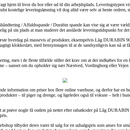
 hjem til hvor du bor eller ud til din arbejdsplads. Leveringstypen vise
st kostelige leveringsløsning vil dog altid være selv at hente ordren, 
håndtering / Affaldsspande / Durabin spande kan vise sig at være vældi
lgelig på sin plads at man studerer det anslåede leveringstidspunkt for
næste hverdag på massevis af produkter, eksempelvis Låg DURABIN 90l 
øjagtigt klokkeslæt, med hensynstagen til at de sandsynligvis kan nå at f
ering, men i de fleste tilfælde stiller det krav om at der indkøbes for en
rne – uanset om du opholder sig nær Næstved, Vordingborg eller Vejen – 
inde information om priser hos flere online varehuse, og derfor har en hel 
t produkter – til piger og drenge, og ligeledes også til voksne – helt i 
art at prøve nogle få outlets på nettet efter rabatkoder på Låg DURABIN 9
pris.
bshop tilbyder deres varer til salg for en udsalgspris som anses for umå