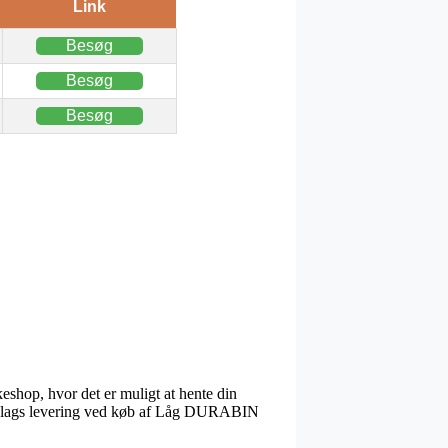
Link
Besøg
Besøg
Besøg
keshop, hvor det er muligt at hente din
ste slags levering ved køb af Låg DURABIN