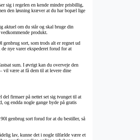
r sig i regelen en kende mindre prisbillig,
men den løsning kræver at du har bopæl lige
g aktuel om du står og skal bruge din
 det vedkommende produkt.
genbrug sort, som trods alt er regnet ud
å de nye varer ekspederet forud for at
 fastsat sum. I øvrigt kan du overveje den
vil være at få dem til at levere dine
del firmaer på nettet set sig tvunget til at
bund, og endda nogle gange byde på gratis
0l genbrug sort forud for at du bestiller, så
delig lav, kunne det i nogle tilfælde være et