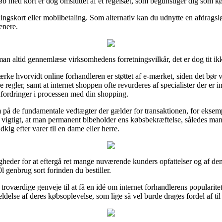
øb med kort er dog omsluttet af et regelsæt, som begunstiger dig som k
ngskort eller mobilbetaling. Som alternativ kan du udnytte en afdragslø
enere.
an altid gennemlæse virksomhedens forretningsvilkår, det er dog tit ik
e hvorvidt online forhandleren er støttet af e-mærket, siden det bør v
regler, samt at internet shoppen ofte revurderes af specialister der er i
udfordringer i processen med din shopping.
å de fundamentale vedtægter der gælder for transaktionen, for eksemp
s vigtigt, at man permanent bibeholder ens købsbekræftelse, således man
g efter varer til en dame eller herre.
igheder for at eftergå ret mange nuværende kunders opfattelser og af den
enbrug sort forinden du bestiller.
værdige genveje til at få en idé om internet forhandlerens popularitet. I
delse af deres købsoplevelse, som lige så vel burde drages fordel af til 