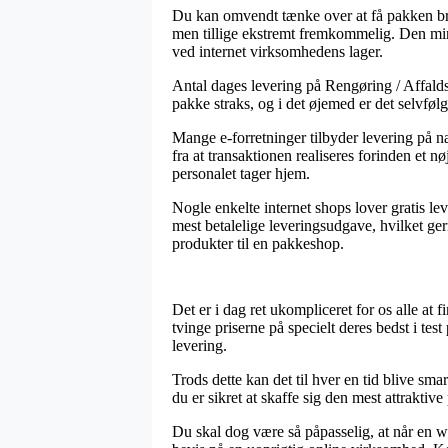
Du kan omvendt tænke over at få pakken bragt
men tillige ekstremt fremkommelig. Den mind
ved internet virksomhedens lager.
Antal dages levering på Rengøring / Affalds
pakke straks, og i det øjemed er det selvfø
Mange e-forretninger tilbyder levering på 
fra at transaktionen realiseres forinden et n
personalet tager hjem.
Nogle enkelte internet shops lover gratis lev
mest betalelige leveringsudgave, hvilket ge
produkter til en pakkeshop.
Det er i dag ret ukompliceret for os alle at f
tvinge priserne på specielt deres bedst i tes
levering.
Trods dette kan det til hver en tid blive sm
du er sikret at skaffe sig den mest attraktive 
Du skal dog være så påpasselig, at når en we