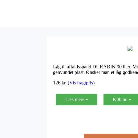
Låg til affaldsspand DURABIN 90 liter. Med 
genvundet plast. Ønsker man et låg godkend
126
kr.
(Vis fragtpris)
Læs mere »
Køb nu »