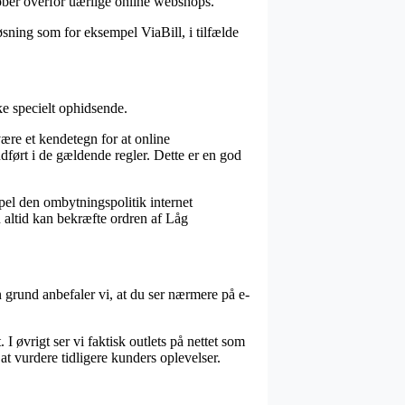
øber overfor uærlige online webshops.
sning som for eksempel ViaBill, i tilfælde
ke specielt ophidsende.
ære et kendetegn for at online
ndført i de gældende regler. Dette er en god
el den ombytningspolitik internet
 altid kan bekræfte ordren af Låg
 grund anbefaler vi, at du ser nærmere på e-
 øvrigt ser vi faktisk outlets på nettet som
at vurdere tidligere kunders oplevelser.