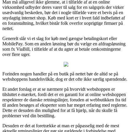
Man må alligevel ikke glemme, at i tilfælde af at en online
virksomhed udbyder deres varer til salg for en salgspris der virker
usædvanlig beskeden, bør det i nogle tilfælde være et bevis på en
snydagtig internet shop. Køb med kort er i hvert fald indbefattet af
en foranstaltning, hvilket bistår folk overfor uoprigtige firmaer på
nettet.
Generelt slår vi et slag for køb med gængse betalingskort eller
MobilePay. Som en anden løsning bør du vælge en afdragsløsning
som fx ViaBill, i tilfælde af at du agter at betale omkostningerne
over flere uger.
Forinden nogen handler på en butik på nettet bør de altid se på
webshoppens handelsvilkår, dog er det ofte ikke særlig spændende.
Et andet forslag er at se nærmere på hvorvidt webshoppen er
tilsluttet e-mærket, fordi det er en garanti for at online webshoppen
respekterer de danske retningslinjer, foruden at webbutikken fra tid
til anden besøges af eksperter som har meget erfaring med reglerne.
Dette er desuden din mulighed for at få hjælp, når du skulle få
problemer ved din bestilling.
Desuden er det at foretrække at man er påpasselig med de mest
aktuelle retningslinjer der gør sig gældende i forbindelse med