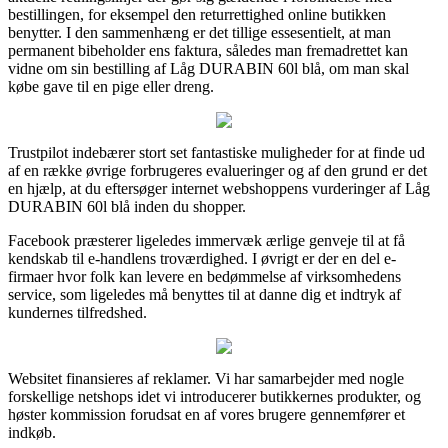
bestillingen, for eksempel den returrettighed online butikken
benytter. I den sammenhæng er det tillige essesentielt, at man
permanent bibeholder ens faktura, således man fremadrettet kan
vidne om sin bestilling af Låg DURABIN 60l blå, om man skal
købe gave til en pige eller dreng.
Trustpilot indebærer stort set fantastiske muligheder for at finde ud
af en række øvrige forbrugeres evalueringer og af den grund er det
en hjælp, at du eftersøger internet webshoppens vurderinger af Låg
DURABIN 60l blå inden du shopper.
Facebook præsterer ligeledes immervæk ærlige genveje til at få
kendskab til e-handlens troværdighed. I øvrigt er der en del e-
firmaer hvor folk kan levere en bedømmelse af virksomhedens
service, som ligeledes må benyttes til at danne dig et indtryk af
kundernes tilfredshed.
Websitet finansieres af reklamer. Vi har samarbejder med nogle
forskellige netshops idet vi introducerer butikkernes produkter, og
høster kommission forudsat en af vores brugere gennemfører et
indkøb.