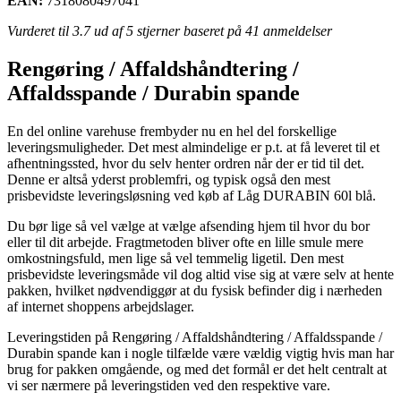
EAN:
7318080497041
Vurderet til
3.7
ud af 5 stjerner baseret på
41
anmeldelser
Rengøring / Affaldshåndtering /
Affaldsspande / Durabin spande
En del online varehuse frembyder nu en hel del forskellige
leveringsmuligheder. Det mest almindelige er p.t. at få leveret til et
afhentningssted, hvor du selv henter ordren når der er tid til det.
Denne er altså yderst problemfri, og typisk også den mest
prisbevidste leveringsløsning ved køb af Låg DURABIN 60l blå.
Du bør lige så vel vælge at vælge afsending hjem til hvor du bor
eller til dit arbejde. Fragtmetoden bliver ofte en lille smule mere
omkostningsfuld, men lige så vel temmelig ligetil. Den mest
prisbevidste leveringsmåde vil dog altid vise sig at være selv at hente
pakken, hvilket nødvendiggør at du fysisk befinder dig i nærheden
af internet shoppens arbejdslager.
Leveringstiden på Rengøring / Affaldshåndtering / Affaldsspande /
Durabin spande kan i nogle tilfælde være vældig vigtig hvis man har
brug for pakken omgående, og med det formål er det helt centralt at
vi ser nærmere på leveringstiden ved den respektive vare.