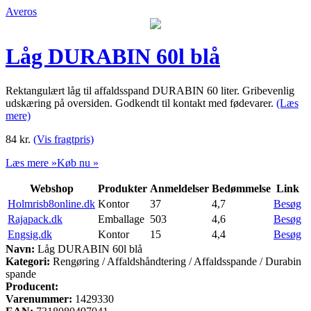
Averos
Låg DURABIN 60l blå
Rektangulært låg til affaldsspand DURABIN 60 liter. Gribevenlig
udskæring på oversiden. Godkendt til kontakt med fødevarer.
(Læs
mere)
84
kr.
(Vis fragtpris)
Læs mere »
Køb nu »
Webshop
Produkter
Anmeldelser
Bedømmelse
Link
Holmrisb8online.dk
Kontor
37
4,7
Besøg
Rajapack.dk
Emballage
503
4,6
Besøg
Engsig.dk
Kontor
15
4,4
Besøg
Navn:
Låg DURABIN 60l blå
Kategori:
Rengøring / Affaldshåndtering / Affaldsspande / Durabin
spande
Producent:
Varenummer:
1429330