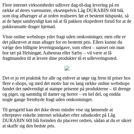
Flere internet virksomheder udlover dag-til-dag levering på en
række af deres varenumre, eksempelvis Låg DURABIN 60l blå,
som dog afhænger af at orden realiseres før et bestemt tidspunkt, så
at de højst sandsynligt kan nå at få pakken ekspederet forud for at de
pakkeansatte drager hjemad.
Visse online webshops yder fragt uden omkostninger, men ofte er
det påkrævet at man aftager for en bestemt pris. Ellers kunne du
vælge den billigste leveringsudgave, som oftest – uanset om man
bor tæt på Helsingør, Aabenraa eller Sæby – vil være at få
fragtmanden til at levere dine produkter til et udleveringssted.
Det er jo ret praktisk for alle og enhver at søge sig frem til priser hos
flere e-shops, og med det motiv har en lang række online webshops
fundet det nødvendigt at stampe priserne på produkterne – til drenge
og piger, og samtidig til damer og herrer – en hel del, og endda
nogle gange frembyde fragt uden omkostninger.
Til gengæld kan det ikke desto mindre vise sig lønnende at
efterprøve enkelte internet selskaber efter rabatkoder på Låg
DURABIN 60l blå forinden du placerer ordren, sådan at du er sikret
at skaffe sig den bedste pris.