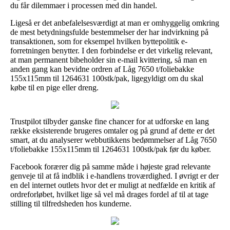
du får dilemmaer i processen med din handel.
Ligeså er det anbefalelsesværdigt at man er omhyggelig omkring
de mest betydningsfulde bestemmelser der har indvirkning på
transaktionen, som for eksempel hvilken byttepolitik e-
forretningen benytter. I den forbindelse er det virkelig relevant,
at man permanent bibeholder sin e-mail kvittering, så man en
anden gang kan bevidne ordren af Låg 7650 t/foliebakke
155x115mm til 1264631 100stk/pak, ligegyldigt om du skal
købe til en pige eller dreng.
Trustpilot tilbyder ganske fine chancer for at udforske en lang
række eksisterende brugeres omtaler og på grund af dette er det
smart, at du analyserer webbutikkens bedømmelser af Låg 7650
t/foliebakke 155x115mm til 1264631 100stk/pak før du køber.
Facebook forærer dig på samme måde i højeste grad relevante
genveje til at få indblik i e-handlens troværdighed. I øvrigt er der
en del internet outlets hvor det er muligt at nedfælde en kritik af
ordreforløbet, hvilket lige så vel må drages fordel af til at tage
stilling til tilfredsheden hos kunderne.