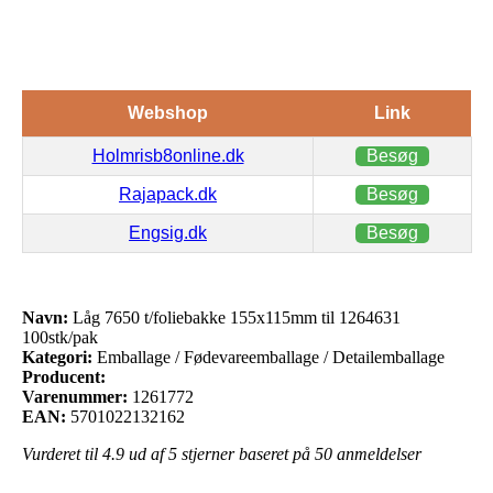
Webshop
Link
Holmrisb8online.dk
Besøg
Rajapack.dk
Besøg
Engsig.dk
Besøg
Navn:
Låg 7650 t/foliebakke 155x115mm til 1264631
100stk/pak
Kategori:
Emballage / Fødevareemballage / Detailemballage
Producent:
Varenummer:
1261772
EAN:
5701022132162
Vurderet til
4.9
ud af 5 stjerner baseret på
50
anmeldelser