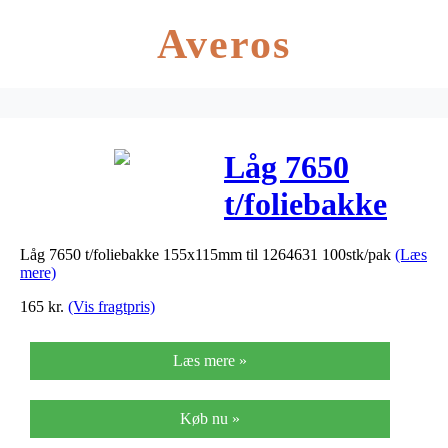
Averos
Låg 7650
t/foliebakke
155x115mm til
Låg 7650 t/foliebakke 155x115mm til 1264631 100stk/pak
(Læs
1264631
mere)
100stk/pak
165
kr.
(Vis fragtpris)
Læs mere »
Køb nu »