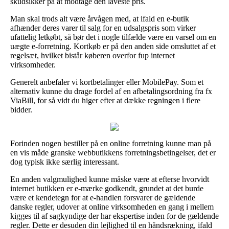
skudsikker på at modtage den laveste pris.
Man skal trods alt være årvågen med, at ifald en e-butik
afhænder deres varer til salg for en udsalgspris som virker
ufattelig letkøbt, så bør det i nogle tilfælde være en varsel om en
uægte e-forretning. Kortkøb er på den anden side omsluttet af et
regelsæt, hvilket bistår køberen overfor fup internet
virksomheder.
Generelt anbefaler vi kortbetalinger eller MobilePay. Som et
alternativ kunne du drage fordel af en afbetalingsordning fra fx
ViaBill, for så vidt du higer efter at dække regningen i flere
bidder.
Forinden nogen bestiller på en online forretning kunne man på
en vis måde granske webbutikkens forretningsbetingelser, det er
dog typisk ikke særlig interessant.
En anden valgmulighed kunne måske være at efterse hvorvidt
internet butikken er e-mærke godkendt, grundet at det burde
være et kendetegn for at e-handlen forsvarer de gældende
danske regler, udover at online virksomheden en gang i mellem
kigges til af sagkyndige der har ekspertise inden for de gældende
regler. Dette er desuden din lejlighed til en håndsrækning, ifald