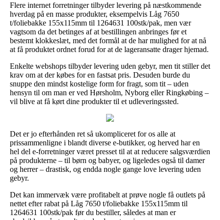
Flere internet forretninger tilbyder levering på næstkommende
hverdag på en masse produkter, eksempelvis Låg 7650
t/foliebakke 155x115mm til 1264631 100stk/pak, men vær
vagtsom da det betinges af at bestillingen anbringes før et
bestemt klokkeslæt, med det formål at de har mulighed for at nå
at få produktet ordnet forud for at de lageransatte drager hjemad.
Enkelte webshops tilbyder levering uden gebyr, men tit stiller det
krav om at der købes for en fastsat pris. Desuden burde du
snuppe den mindst kostelige form for fragt, som tit – uden
hensyn til om man er ved Hørsholm, Nyborg eller Ringkøbing –
vil blive at få kørt dine produkter til et udleveringssted.
Det er jo efterhånden ret så ukompliceret for os alle at
prissammenligne i blandt diverse e-butikker, og herved har en
hel del e-forretninger været presset til at at reducere salgsværdien
på produkterne – til børn og babyer, og ligeledes også til damer
og herrer – drastisk, og endda nogle gange love levering uden
gebyr.
Det kan immervæk være profitabelt at prøve nogle få outlets på
nettet efter rabat på Låg 7650 t/foliebakke 155x115mm til
1264631 100stk/pak før du bestiller, således at man er