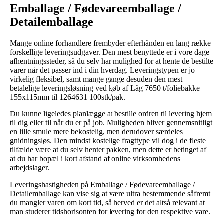
Emballage / Fødevareemballage /
Detailemballage
Mange online forhandlere frembyder efterhånden en lang række
forskellige leveringsudgaver. Den mest benyttede er i vore dage
afhentningssteder, så du selv har mulighed for at hente de bestilte
varer når det passer ind i din hverdag. Leveringstypen er jo
virkelig fleksibel, samt mange gange desuden den mest
betalelige leveringsløsning ved køb af Låg 7650 t/foliebakke
155x115mm til 1264631 100stk/pak.
Du kunne ligeledes planlægge at bestille ordren til levering hjem
til dig eller til når du er på job. Muligheden bliver gennemsnitligt
en lille smule mere bekostelig, men derudover særdeles
gnidningsløs. Den mindst kostelige fragttype vil dog i de fleste
tilfælde være at du selv henter pakken, men dette er betinget af
at du har bopæl i kort afstand af online virksomhedens
arbejdslager.
Leveringshastigheden på Emballage / Fødevareemballage /
Detailemballage kan vise sig at være ultra bestemmende såfremt
du mangler varen om kort tid, så herved er det altså relevant at
man studerer tidshorisonten for levering for den respektive vare.