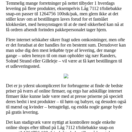
Temmelig mange forretninger på nettet tilbyder 1 hverdags
levering på flere produkter, eksempelvis Låg 7112 t/foliebakke
snap-on passer til 1264756 100stk/pak, men glem ikke at det
stiller krav om at bestillingen laves forud for et fastslået
klokkeslæt, med hensynstagen til at de med sikkerhed kan nå at
få ordren afsendt forinden pakkepersonalet tager hjem.
Flere internet selskaber sikrer fragt uden omkostninger, men ofte
er det forudsat at der handles for en bestemt sum. Derudover kan
man udse dig den mest letkøbte type af levering, der mange
gange – uden hensyn til om man opholder sig nær Randers,
Solrød Strand eller Gilleleje – vil være at få kørt bestillingen til
et udleveringssted.
Det er jo yderst ukompliceret for forbrugerne at finde de bedste
priser på tværs af online firmaer, og ergo har adskillige internet
firmaer ikke kunne lade være med at presse priserne på specielt
deres bedst i test produkter – til børn og babyer, og desuden også
til mænd og kvinder – betragteligt, og endda nogle gange byde
på gratis levering.
Det kan stadigvæk være nyttigt at kontrollere nogle enkelte
online shops efter tilbud på Låg 7112 t/foliebakke snap-on