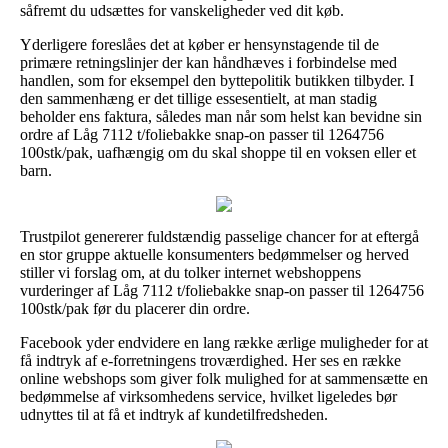
såfremt du udsættes for vanskeligheder ved dit køb.
Yderligere foreslåes det at køber er hensynstagende til de
primære retningslinjer der kan håndhæves i forbindelse med
handlen, som for eksempel den byttepolitik butikken tilbyder. I
den sammenhæng er det tillige essesentielt, at man stadig
beholder ens faktura, således man når som helst kan bevidne sin
ordre af Låg 7112 t/foliebakke snap-on passer til 1264756
100stk/pak, uafhængig om du skal shoppe til en voksen eller et
barn.
Trustpilot genererer fuldstændig passelige chancer for at eftergå
en stor gruppe aktuelle konsumenters bedømmelser og herved
stiller vi forslag om, at du tolker internet webshoppens
vurderinger af Låg 7112 t/foliebakke snap-on passer til 1264756
100stk/pak før du placerer din ordre.
Facebook yder endvidere en lang række ærlige muligheder for at
få indtryk af e-forretningens troværdighed. Her ses en række
online webshops som giver folk mulighed for at sammensætte en
bedømmelse af virksomhedens service, hvilket ligeledes bør
udnyttes til at få et indtryk af kundetilfredsheden.