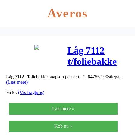
Averos
Låg 7112
t/foliebakke
snap-on passer
Låg 7112 t/foliebakke snap-on passer til 1264756 100stk/pak
til 1264756
(Læs mere)
100stk/pak
76
kr.
(Vis fragtpris)
Læs mere »
Køb nu »