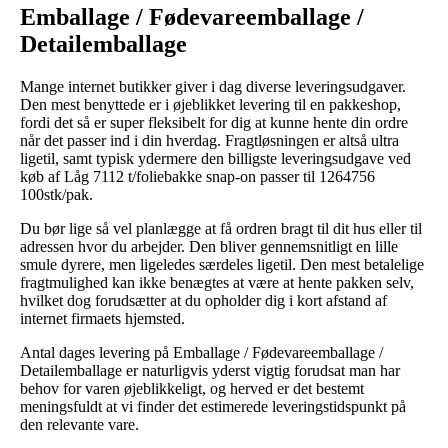
Emballage / Fødevareemballage /
Detailemballage
Mange internet butikker giver i dag diverse leveringsudgaver.
Den mest benyttede er i øjeblikket levering til en pakkeshop,
fordi det så er super fleksibelt for dig at kunne hente din ordre
når det passer ind i din hverdag. Fragtløsningen er altså ultra
ligetil, samt typisk ydermere den billigste leveringsudgave ved
køb af Låg 7112 t/foliebakke snap-on passer til 1264756
100stk/pak.
Du bør lige så vel planlægge at få ordren bragt til dit hus eller til
adressen hvor du arbejder. Den bliver gennemsnitligt en lille
smule dyrere, men ligeledes særdeles ligetil. Den mest betalelige
fragtmulighed kan ikke benægtes at være at hente pakken selv,
hvilket dog forudsætter at du opholder dig i kort afstand af
internet firmaets hjemsted.
Antal dages levering på Emballage / Fødevareemballage /
Detailemballage er naturligvis yderst vigtig forudsat man har
behov for varen øjeblikkeligt, og herved er det bestemt
meningsfuldt at vi finder det estimerede leveringstidspunkt på
den relevante vare.