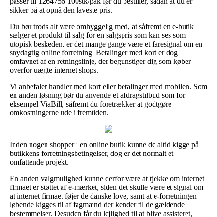
passer til 1264756 100stk/pak før du bestiller, sådan at du er
sikker på at opnå den laveste pris.
Du bør trods alt være omhyggelig med, at såfremt en e-butik
sælger et produkt til salg for en salgspris som kan ses som
utopisk beskeden, er det mange gange være et faresignal om en
snydagtig online forretning. Betalinger med kort er dog
omfavnet af en retningslinje, der begunstiger dig som køber
overfor uægte internet shops.
Vi anbefaler handler med kort eller betalinger med mobilen. Som
en anden løsning bør du anvende et afdragstilbud som for
eksempel ViaBill, såfremt du foretrækker at godtgøre
omkostningerne ude i fremtiden.
Inden nogen shopper i en online butik kunne de altid kigge på
butikkens forretningsbetingelser, dog er det normalt et
omfattende projekt.
En anden valgmulighed kunne derfor være at tjekke om internet
firmaet er støttet af e-mærket, siden det skulle være et signal om
at internet firmaet føjer de danske love, samt at e-forretningen
løbende kigges til af fagmænd der kender til de gældende
bestemmelser. Desuden får du lejlighed til at blive assisteret,