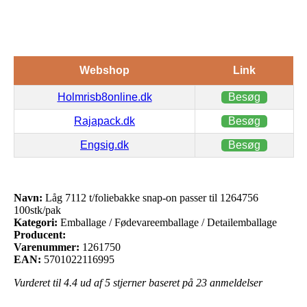
Webshop
Link
Holmrisb8online.dk
Besøg
Rajapack.dk
Besøg
Engsig.dk
Besøg
Navn:
Låg 7112 t/foliebakke snap-on passer til 1264756
100stk/pak
Kategori:
Emballage / Fødevareemballage / Detailemballage
Producent:
Varenummer:
1261750
EAN:
5701022116995
Vurderet til
4.4
ud af 5 stjerner baseret på
23
anmeldelser