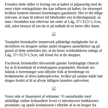
Foruden dette stiller vi forslag om at køber er påpasselig med de
mest vitale retningslinjer der kan influere på købet, for eksempel
hvilken bytteret internet forretningen garanterer. Her er det tillige
relevant, at man til enhver tid bibeholder ens kvitteringsmail, så
man i fremtiden kan eftervise sin ordre af Låg, 37×33,5×1,5cm,
stål, uden hensyn til om du er på indkøb til en herre eller dame.
Trustpilot fremskaffer immervæk pålidelige muligheder for at
dechifrere en længere række andre brugeres anmeldelser og på
grund af dette anbefales det, at du beser webbutikkens ratings af
Låg, 37×33,5×1,5cm, stål forud for at du shopper.
Facebook fremskaffer tilsvarende ganske fordelagtige chancer
for at få kendskab til webshoppens popularitet. Herinde ses
faktisk e-forretninger som tilbyder folk at frembringe en
bedømmelse af deres købsoplevelse, hvilket på samme måde bør
drages fordel af til at afveje tidligere kunders oplevelser.
Vores side er finansieret af reklamer. Vi samarbejder med
adskillige online forhandlere hvori vi introducerer butikkernes
produkter, og opnår kommission i tilfælde af at en bruger fra