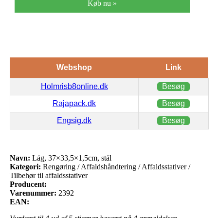
Køb nu »
Webshop
Link
Holmrisb8online.dk
Besøg
Rajapack.dk
Besøg
Engsig.dk
Besøg
Navn:
Låg, 37×33,5×1,5cm, stål
Kategori:
Rengøring / Affaldshåndtering / Affaldsstativer /
Tilbehør til affaldsstativer
Producent:
Varenummer:
2392
EAN: