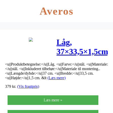
Averos
Låg,
37×33,5×1,5cm,
stål
<u||Produktbetegnelse:</u||Låg. <u||Farve:</u||stål. <u||Materiale:
</u||stål. <u||Inkluderet tilbehør:</u||Materiale til montering..
<u||Længde/dybde:</u||37 cm. <u||Bredde:</u||33,5 cm.
<u||Højde:</u||1,5 cm. &lt
(Læs mere)
379
kr.
(Vis fragtpris)
Læs mere »