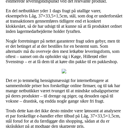
estimerede leveringstidspunkt ved det relevante produkt.
En del netbutikker yder 1 dags fragt på utallige varer,
eksempelvis Låg, 37×33,5×1,5cm, stål, som dog er underforstået
at transaktionen gennemføres tidligere end et konkret
klokkeslæt, så de har udsigt til at kunne nå at få produktet ordnet
inden lagermedarbejderne holder fyraften.
Nogle forretninger på nettet garanterer fragt uden gebyr, men tit
er det betinget af at der bestilles for en bestemt sum. Som
alternativ må du overveje den mest letkøbte leveringsform, som
oftest – uanset om du opholder sig i Køge, Hillerød eller
Svenstrup – er at få dem til at køre din pakke til en pakkeshop.
Det er jo temmelig hensigtsmæssigt for internetbrugere at
sammenholde priser hos forskellige online firmaer, og til tak har
mange netbutikker været tvunget til at mindske udsalgspriserne
på deres produkter – til drenge og piger, og desuden også til
voksne – drastisk, og endda nogle gange sikre fri fragt.
Trods dette kan det ikke desto mindre være lønsomt at analysere
et par forskellige e-handler efter tilbud på Låg, 37×33,5×1,5cm,
stål forud for at du færdiggør din shopping, sådan at du er
skråsikker på at modtage den skarpeste pris.