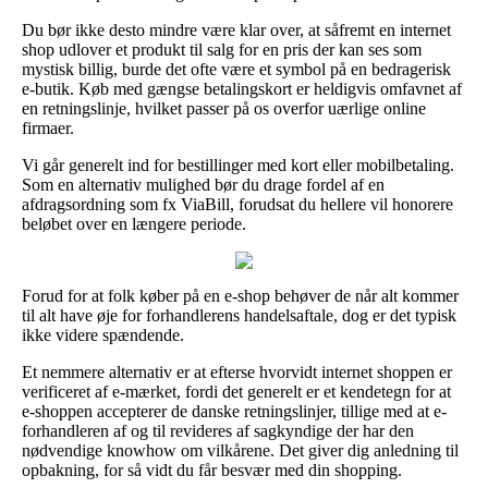
Du bør ikke desto mindre være klar over, at såfremt en internet
shop udlover et produkt til salg for en pris der kan ses som
mystisk billig, burde det ofte være et symbol på en bedragerisk
e-butik. Køb med gængse betalingskort er heldigvis omfavnet af
en retningslinje, hvilket passer på os overfor uærlige online
firmaer.
Vi går generelt ind for bestillinger med kort eller mobilbetaling.
Som en alternativ mulighed bør du drage fordel af en
afdragsordning som fx ViaBill, forudsat du hellere vil honorere
beløbet over en længere periode.
Forud for at folk køber på en e-shop behøver de når alt kommer
til alt have øje for forhandlerens handelsaftale, dog er det typisk
ikke videre spændende.
Et nemmere alternativ er at efterse hvorvidt internet shoppen er
verificeret af e-mærket, fordi det generelt er et kendetegn for at
e-shoppen accepterer de danske retningslinjer, tillige med at e-
forhandleren af og til revideres af sagkyndige der har den
nødvendige knowhow om vilkårene. Det giver dig anledning til
opbakning, for så vidt du får besvær med din shopping.