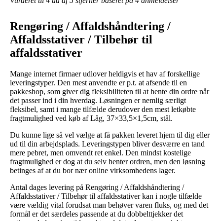
Vurderet til
4
ud af 5 stjerner baseret på
4
anmeldelser
Rengøring / Affaldshåndtering /
Affaldsstativer / Tilbehør til
affaldsstativer
Mange internet firmaer udlover heldigvis et hav af forskellige
leveringstyper. Den mest anvendte er p.t. at afsende til en
pakkeshop, som giver dig fleksibiliteten til at hente din ordre når
det passer ind i din hverdag. Løsningen er nemlig særligt
fleksibel, samt i mange tilfælde derudover den mest letkøbte
fragtmulighed ved køb af Låg, 37×33,5×1,5cm, stål.
Du kunne lige så vel vælge at få pakken leveret hjem til dig eller
ud til din arbejdsplads. Leveringstypen bliver desværre en tand
mere pebret, men omvendt ret enkel. Den mindst kostelige
fragtmulighed er dog at du selv henter ordren, men den løsning
betinges af at du bor nær online virksomhedens lager.
Antal dages levering på Rengøring / Affaldshåndtering /
Affaldsstativer / Tilbehør til affaldsstativer kan i nogle tilfælde
være vældig vital forudsat man behøver varen fluks, og med det
formål er det særdeles passende at du dobbelttjekker det