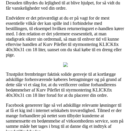
Desuden tilbydes du lejlighed til at blive hjulpet, for så vidt du
får vanskeligheder ved din ordre.
Endvidere er det prisværdigt at du er på vagt for de mest
essentielle vilkår der kan spille ind i forbindelse med
bestillingen, til eksempel hvilken returneringsret e-handlen kører
med. I den relation er det ydermere essesentielt, at man
stadigvæk sikrer sin ordremail, så man til enhver tid vil kunne
eftervise handlen af Kurv Pileflet til styrmontering KLICKfix
40x30x31 cm 18 liter, uanset om du skal købe til en dreng eller
pige.
Trustpilot frembringer faktisk solide genveje til at kortlægge
adskillige forhenværende køberes betragtninger og på grund af
dette slår vi et slag for, at du verificerer online forhandlerens
bedømmelser af Kurv Pileflet til styrmontering KLICKfix
40x30x31 cm 18 liter forud for at du placerer din ordre.
Facebook genererer lige så vel adskillige relevante løsninger til
at få et kig ind i internet selskabets troværdighed. Tilmed er der
mange forhandlere på nettet som tilbyder kunderne at
sammensætte en bedømmelse af virksomhedens service, som på
samme måde bør tages i brug til at danne dig et indtryk af