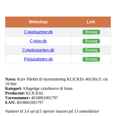
Webshop
Link
Cykelpartner.dk
Besøg
Cykler.dk
Besøg
Cykelexperten.dk
Besøg
Pedalatleten.dk
Besøg
Navn:
Kurv Pileflet til styrmontering KLICKfix 40x30x31 cm
18 liter
Kategori:
Aftagelige cykelkurve til foran
Producent:
KLICKfix
Varenummer:
4018861001797
EAN:
4018861001797
Vurderet til
3.6
ud af 5 stjerner baseret på
13
anmeldelser