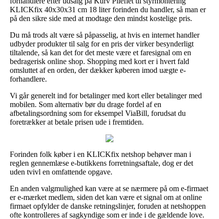
forhandlere efter udsalg på Kurv Pileflet til styrmontering
KLICKfix 40x30x31 cm 18 liter forinden du handler, så man er
på den sikre side med at modtage den mindst kostelige pris.
Du må trods alt være så påpasselig, at hvis en internet handler
udbyder produkter til salg for en pris der virker besynderligt
tiltalende, så kan det for det meste være et faresignal om en
bedragerisk online shop. Shopping med kort er i hvert fald
omsluttet af en orden, der dækker køberen imod uægte e-
forhandlere.
Vi går generelt ind for betalinger med kort eller betalinger med
mobilen. Som alternativ bør du drage fordel af en
afbetalingsordning som for eksempel ViaBill, forudsat du
foretrækker at betale prisen ude i fremtiden.
Forinden folk køber i en KLICKfix netshop behøver man i
reglen gennemlæse e-butikkens forretningsaftale, dog er det
uden tvivl en omfattende opgave.
En anden valgmulighed kan være at se nærmere på om e-firmaet
er e-mærket medlem, siden det kan være et signal om at online
firmaet opfylder de danske retningslinjer, foruden at netshoppen
ofte kontrolleres af sagkyndige som er inde i de gældende love.