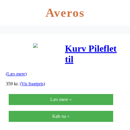
Averos
Kurv Pileflet
til
styrmontering
(Læs mere)
KLICKfix
359
kr.
(Vis fragtpris)
40x30x31 cm
Læs mere »
18 liter
Køb nu »