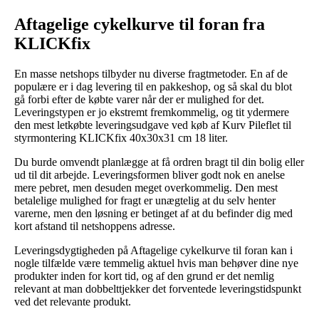
Aftagelige cykelkurve til foran fra
KLICKfix
En masse netshops tilbyder nu diverse fragtmetoder. En af de
populære er i dag levering til en pakkeshop, og så skal du blot
gå forbi efter de købte varer når der er mulighed for det.
Leveringstypen er jo ekstremt fremkommelig, og tit ydermere
den mest letkøbte leveringsudgave ved køb af Kurv Pileflet til
styrmontering KLICKfix 40x30x31 cm 18 liter.
Du burde omvendt planlægge at få ordren bragt til din bolig eller
ud til dit arbejde. Leveringsformen bliver godt nok en anelse
mere pebret, men desuden meget overkommelig. Den mest
betalelige mulighed for fragt er unægtelig at du selv henter
varerne, men den løsning er betinget af at du befinder dig med
kort afstand til netshoppens adresse.
Leveringsdygtigheden på Aftagelige cykelkurve til foran kan i
nogle tilfælde være temmelig aktuel hvis man behøver dine nye
produkter inden for kort tid, og af den grund er det nemlig
relevant at man dobbelttjekker det forventede leveringstidspunkt
ved det relevante produkt.