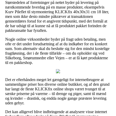
Størstedelen af forretninger på nettet byder på levering på
næstkommende hverdag på en masse produkter, eksempelvis
Kurv Pileflet til styrmontering KLICKfix 40x30x31 cm 18 liter,
men som ikke desto mindre påkræver at transaktionen
gennemføres forud for et angivent tidspunkt, med det formål at
de har udsigt til at kunne nå at få produktet pakket forinden de
pakkeansatte har fyraften.
Nogle online virksomheder byder på fragt uden betaling, men
ofte er det under forudsætning af at du indkøber for en konkret
sum. Som alternativ skal du beslutte sig for den mindst kostelige
fragtløsning, der i de fleste tilfælde – om du opholder sig ved
Silkeborg, Smørumnedre eller Vejen – er at få kørt produkterne
til en pakkeshop.
Det er efterhånden meget let gængeligt for internetbrugere at
sammenligne priser hos diverse online butikker, og af den grund
har langt de fleste KLICKfix online shops været tvunget til at
sænke priserne på varerne – til drenge og piger, samt til mænd
og kvinder – drastisk, og endda nogle gange præstere levering
uden gebyr.
Det kan alligevel blive indbringende at analysere visse internet