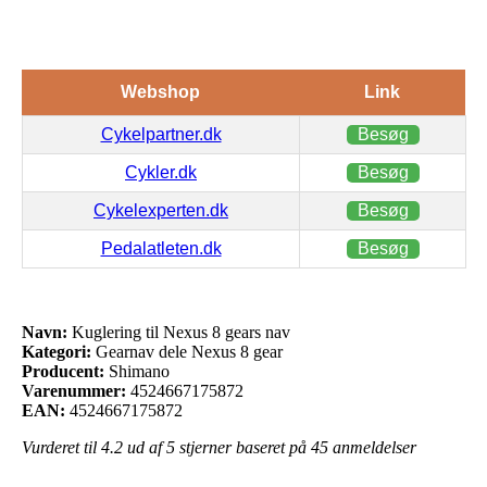
Webshop
Link
Cykelpartner.dk
Besøg
Cykler.dk
Besøg
Cykelexperten.dk
Besøg
Pedalatleten.dk
Besøg
Navn:
Kuglering til Nexus 8 gears nav
Kategori:
Gearnav dele Nexus 8 gear
Producent:
Shimano
Varenummer:
4524667175872
EAN:
4524667175872
Vurderet til
4.2
ud af 5 stjerner baseret på
45
anmeldelser