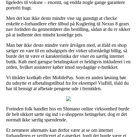
ligeledes til voksne – enormt, og endda nogle gange garantere
portofri fragt.
Men det kan ikke desto mindre vise sig gunstigt at checke
enkelte e-forhandlere efter tilbud på Kuglering til Nexus 8 gears
nav forinden du gennemfører din bestilling, sådan at du er sikker
på at indhente den mindst kostelige pris.
Man bør ikke desto mindre være årvågen med, at ifald en shop
sælger en vare til en udsalgspris der virker uforståeligt billig, så
burde det tit være et karakteristika der viser en uærlig internet
butik. Køb med gængse betalingskort er heldigvis inkluderet i en
orden, hvilket assisterer køber imod snydagtige e-butikker.
Vi tilråder kortkøb eller MobilePay. Som en anden løsning bør
du udnytte et afbetalingstilbud fra for eksempel ViaBill, ifald du
har til hensigt at afbetale pengene ude i fremtiden.
Forinden folk handler hos en Shimano online virksomhed burde
de helt sikkert sætte sig ind i e-shoppens betingelser, dog er det
normalt ikke særlig spændende.
Et nemmere alternativ kan derfor være at se om internet
forhandleren er verificeret af e-mærket, fordi det burde være et