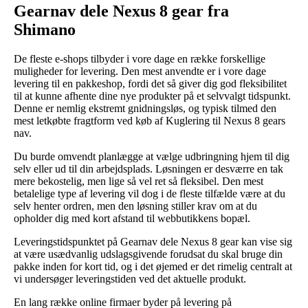
Gearnav dele Nexus 8 gear fra
Shimano
De fleste e-shops tilbyder i vore dage en række forskellige
muligheder for levering. Den mest anvendte er i vore dage
levering til en pakkeshop, fordi det så giver dig god fleksibilitet
til at kunne afhente dine nye produkter på et selvvalgt tidspunkt.
Denne er nemlig ekstremt gnidningsløs, og typisk tilmed den
mest letkøbte fragtform ved køb af Kuglering til Nexus 8 gears
nav.
Du burde omvendt planlægge at vælge udbringning hjem til dig
selv eller ud til din arbejdsplads. Løsningen er desværre en tak
mere bekostelig, men lige så vel ret så fleksibel. Den mest
betalelige type af levering vil dog i de fleste tilfælde være at du
selv henter ordren, men den løsning stiller krav om at du
opholder dig med kort afstand til webbutikkens bopæl.
Leveringstidspunktet på Gearnav dele Nexus 8 gear kan vise sig
at være usædvanlig udslagsgivende forudsat du skal bruge din
pakke inden for kort tid, og i det øjemed er det rimelig centralt at
vi undersøger leveringstiden ved det aktuelle produkt.
En lang række online firmaer byder på levering på