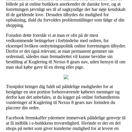
billede på at online butikken anerkender de danske love, og at
forretningen jævnligt ses til af sagkyndige der har nøje kendskab
til de gældende love. Desuden tilbydes du mulighed for
opbakning, ifald du forvoldes problemstillinger som følge af din
shopping.
Foruden dette foreslår vi at man er obs på de mest
vedkommende betingelser i forbindelse med ordren, for
eksempel hvilken ombytningspolitik online forretningen tilbyder.
Derfor er det også relevant, at man permanent gemmer sin
ordremail, således man fremadrettet vil kunne bevidne sin
bestilling af Kuglering til Nexus 8 gears nav, uden hensyn til om
man skal købe gave til en dreng eller pige.
Trustpilot bringer dig fuldt ud pålidelige muligheder for at
besigtige en stor portion forhenværende køberes meninger og
derfor kan det anbefales, at du kigger på online forhandlerens
vurderinger af Kuglering til Nexus 8 gears nav forinden du
placerer din ordre.
Facebook fremskaffer ydermere immervæk pålidelige genveje til
at få indblik i e-butikkens troværdighed. Herinde er der en del
shops på nettet som giver kunderne mulighed for at levere en