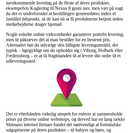
næstkommende hverdag på de fleste af deres produkter,
eksempelvis Kuglering til Nexus 8 gears nav, men vær på vagt
da det er underforstået at bestillingen gennemføres inden et
fastslået tidspunkt, så de kan nå at få produkterne betjent inden
medarbejderne drager hjemad.
Nogle enkelte online virksomheder garanterer portofri levering,
men tit påkræves det at man bestiller for en bestemt pris.
Alternativt bør du udvælge den billigste leveringsmodel, der
typisk – ligegyldigt om du opholder sig i Viborg, Holbæk eller
Fredensborg – er at få fragtmanden til at levere din ordre til et
udleveringssted.
Det er efterhånden virkelig simpelt for enhver at sammenholde
priser på diverse online webshops, og derved har en lang række
Shimano internet firmaer fundet det nødvendigt at formindske
salgspriserne på deres produkter – til babyer og børn, og