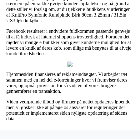
nærmere på en række øvrige kunders opfattelser og på grund af
dette stiller vi forslag om, at du tjekker e-butikkens vurderinger
af KnitPro Symfonie Rundpinde Birk 80cm 3,25mm / 31.5in
US3 før du køber.
Facebook resulterer i endvidere fuldkommen passende genveje
til at få indtryk af internet shoppens troværdighed. Foruden det
møder vi mange e-butikker som giver kunderne mulighed for at
levere en kritik af deres køb, som tillige må benyttes til at afveje
kundetilfredsheden.
Hjemmesiden finansieres af reklameindtægter. Vi arbejder tæt
sammen med en hel del e-forretninger hvor vi fremviser deres
varer, og opnår provision for så vidt en af vores brugere
gennemfører en transaktion.
Viden vedrørende tilbud og firmaer på nettet opdateres løbende,
men vi ønsker ikke at påtage os ansvaret for reguleringer der
potentielt er implementeret siden nyligste opdatering af sidens
data.