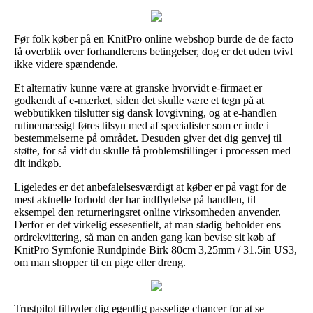
Før folk køber på en KnitPro online webshop burde de de facto
få overblik over forhandlerens betingelser, dog er det uden tvivl
ikke videre spændende.
Et alternativ kunne være at granske hvorvidt e-firmaet er
godkendt af e-mærket, siden det skulle være et tegn på at
webbutikken tilslutter sig dansk lovgivning, og at e-handlen
rutinemæssigt føres tilsyn med af specialister som er inde i
bestemmelserne på området. Desuden giver det dig genvej til
støtte, for så vidt du skulle få problemstillinger i processen med
dit indkøb.
Ligeledes er det anbefalelsesværdigt at køber er på vagt for de
mest aktuelle forhold der har indflydelse på handlen, til
eksempel den returneringsret online virksomheden anvender.
Derfor er det virkelig essesentielt, at man stadig beholder ens
ordrekvittering, så man en anden gang kan bevise sit køb af
KnitPro Symfonie Rundpinde Birk 80cm 3,25mm / 31.5in US3,
om man shopper til en pige eller dreng.
Trustpilot tilbyder dig egentlig passelige chancer for at se