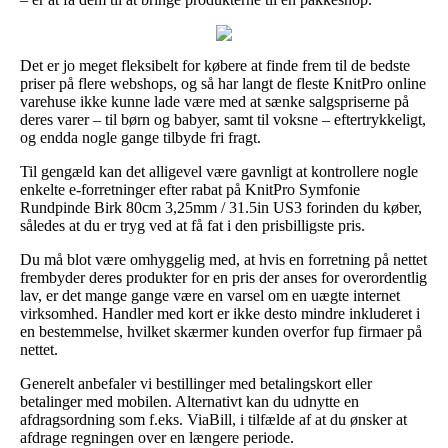
Det er jo meget fleksibelt for købere at finde frem til de bedste
priser på flere webshops, og så har langt de fleste KnitPro online
varehuse ikke kunne lade være med at sænke salgspriserne på
deres varer – til børn og babyer, samt til voksne – eftertrykkeligt,
og endda nogle gange tilbyde fri fragt.
Til gengæld kan det alligevel være gavnligt at kontrollere nogle
enkelte e-forretninger efter rabat på KnitPro Symfonie
Rundpinde Birk 80cm 3,25mm / 31.5in US3 forinden du køber,
således at du er tryg ved at få fat i den prisbilligste pris.
Du må blot være omhyggelig med, at hvis en forretning på nettet
frembyder deres produkter for en pris der anses for overordentlig
lav, er det mange gange være en varsel om en uægte internet
virksomhed. Handler med kort er ikke desto mindre inkluderet i
en bestemmelse, hvilket skærmer kunden overfor fup firmaer på
nettet.
Generelt anbefaler vi bestillinger med betalingskort eller
betalinger med mobilen. Alternativt kan du udnytte en
afdragsordning som f.eks. ViaBill, i tilfælde af at du ønsker at
afdrage regningen over en længere periode.