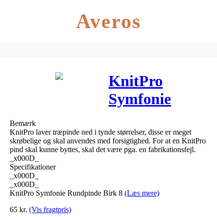
Averos
KnitPro
Symfonie
Rundpinde
Bemærk
Birk 80cm
KnitPro laver træpinde ned i tynde størrelser, disse er meget
skrøbelige og skal anvendes med forsigtighed. For at en KnitPro
3,25mm /
pind skal kunne byttes, skal det være pga. en fabrikationsfejl.
_x000D_
31.5in US3
Specifikationer
_x000D_
_x000D_
KnitPro Symfonie Rundpinde Birk 8
(Læs mere)
65
kr.
(Vis fragtpris)