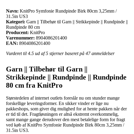
Navn:
KnitPro Symfonie Rundpinde Birk 80cm 3,25mm /
31.5in US3
Kategori:
Garn || Tilbehør til Garn || Strikkepinde || Rundpinde ||
Rundpinde 80 cm
Producent:
KnitPro
Varenummer:
8904086201400
EAN:
8904086201400
Vurderet til
4.5
ud af 5 stjerner baseret på
47
anmeldelser
Garn || Tilbehør til Garn ||
Strikkepinde || Rundpinde || Rundpinde
80 cm fra KnitPro
Størstedelen af internet outlets foreslår nu om stunder mange
forskellige leveringsformer. En sikker vinder er lige nu
pakkeshops, som giver dig mulighed for at hente pakken når der
er tid til det. Fragtløsningen er altså ekstremt overkommelig,
samt mange gange derudover den mest betalelige form for fragt
ved køb af KnitPro Symfonie Rundpinde Birk 80cm 3,25mm /
31.5in US3.