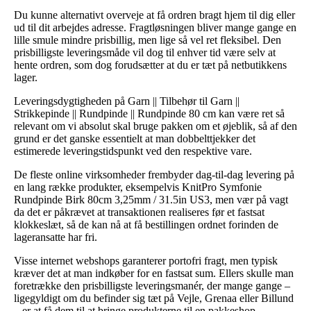
Du kunne alternativt overveje at få ordren bragt hjem til dig eller
ud til dit arbejdes adresse. Fragtløsningen bliver mange gange en
lille smule mindre prisbillig, men lige så vel ret fleksibel. Den
prisbilligste leveringsmåde vil dog til enhver tid være selv at
hente ordren, som dog forudsætter at du er tæt på netbutikkens
lager.
Leveringsdygtigheden på Garn || Tilbehør til Garn ||
Strikkepinde || Rundpinde || Rundpinde 80 cm kan være ret så
relevant om vi absolut skal bruge pakken om et øjeblik, så af den
grund er det ganske essentielt at man dobbelttjekker det
estimerede leveringstidspunkt ved den respektive vare.
De fleste online virksomheder frembyder dag-til-dag levering på
en lang række produkter, eksempelvis KnitPro Symfonie
Rundpinde Birk 80cm 3,25mm / 31.5in US3, men vær på vagt
da det er påkrævet at transaktionen realiseres før et fastsat
klokkeslæt, så de kan nå at få bestillingen ordnet forinden de
lageransatte har fri.
Visse internet webshops garanterer portofri fragt, men typisk
kræver det at man indkøber for en fastsat sum. Ellers skulle man
foretrække den prisbilligste leveringsmanér, der mange gange –
ligegyldigt om du befinder sig tæt på Vejle, Grenaa eller Billund
– er at få dem til at bringe produkterne til en pakkeshop.