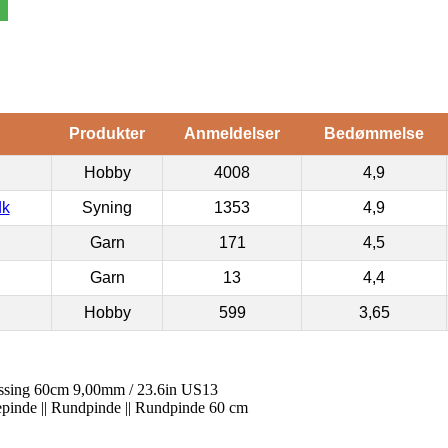
Produkter
Anmeldelser
Bedømmelse
Hobby
4008
4,9
dk
Syning
1353
4,9
Garn
171
4,5
Garn
13
4,4
Hobby
599
3,65
sing 60cm 9,00mm / 23.6in US13
kkepinde || Rundpinde || Rundpinde 60 cm