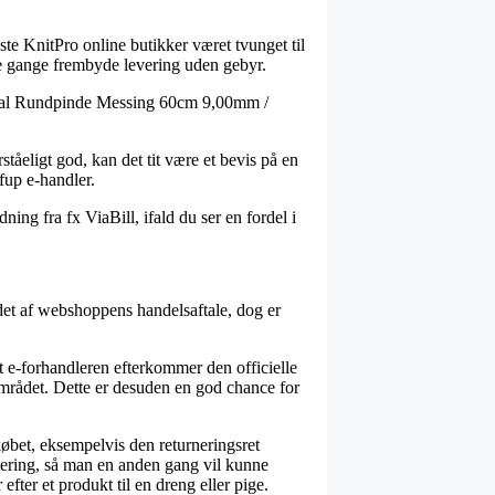
este KnitPro online butikker været tvunget til
gle gange frembyde levering uden gebyr.
Metal Rundpinde Messing 60cm 9,00mm /
åeligt god, kan det tit være et bevis på en
fup e-handler.
ing fra fx ViaBill, ifald du ser en fordel i
det af webshoppens handelsaftale, dog er
 e-forhandleren efterkommer den officielle
mrådet. Dette er desuden en god chance for
øbet, eksempelvis den returneringsret
tering, så man en anden gang vil kunne
er et produkt til en dreng eller pige.