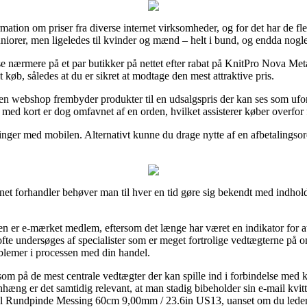
formation om priser fra diverse internet virksomheder, og for det har de fl
 juniorer, men ligeledes til kvinder og mænd – helt i bund, og endda no
 se nærmere på et par butikker på nettet efter rabat på KnitPro Nova 
køb, således at du er sikret at modtage den mest attraktive pris.
n webshop frembyder produkter til en udsalgspris der kan ses som uforst
 med kort er dog omfavnet af en orden, hvilket assisterer køber overfor 
inger med mobilen. Alternativt kunne du drage nytte af en afbetalingsordn
net forhandler behøver man til hver en tid gøre sig bekendt med indhol
n er e-mærket medlem, eftersom det længe har været en indikator for at
te undersøges af specialister som er meget fortrolige vedtægterne på o
roblemer i processen med din handel.
m på de mest centrale vedtægter der kan spille ind i forbindelse med k
æng er det samtidig relevant, at man stadig bibeholder sin e-mail kvit
l Rundpinde Messing 60cm 9,00mm / 23.6in US13, uanset om du leder eft