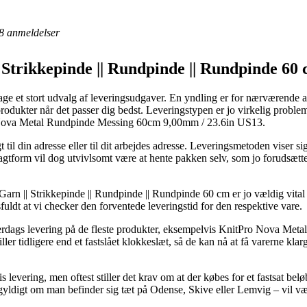
8
anmeldelser
|| Strikkepinde || Rundpinde || Rundpinde 60
ge et stort udvalg af leveringsudgaver. En yndling er for nærværende a
rodukter når det passer dig bedst. Leveringstypen er jo virkelig problemf
o Nova Metal Rundpinde Messing 60cm 9,00mm / 23.6in US13.
til din adresse eller til dit arbejdes adresse. Leveringsmetoden viser 
ragtform vil dog utvivlsomt være at hente pakken selv, som jo forudsætte
 Garn || Strikkepinde || Rundpinde || Rundpinde 60 cm er jo vældig vita
fuldt at vi checker den forventede leveringstid for den respektive vare.
hverdags levering på de fleste produkter, eksempelvis KnitPro Nova M
ller tidligere end et fastslået klokkeslæt, så de kan nå at få varerne kl
s levering, men oftest stiller det krav om at der købes for et fastsat be
igegyldigt om man befinder sig tæt på Odense, Skive eller Lemvig – vil væ