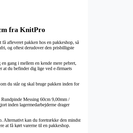
 cm fra KnitPro
t få afleveret pakken hos en pakkeshop, så
ri, og oftest derudover den prisbilligste
sig en gang i mellem en kende mere pebret,
r at du befinder dig lige ved e-firmaets
l om du står og skal bruge pakken inden for
etal Rundpinde Messing 60cm 9,00mm /
argjort inden lagermedarbejderne drager
løb. Alternativt kan du foretrække den mindst
re at få kørt varerne til en pakkeshop.