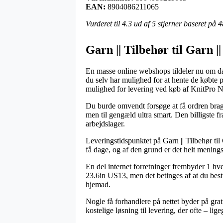
EAN:
8904086211065
Vurderet til
4.3
ud af 5 stjerner baseret på
4
Garn || Tilbehør til Garn 
En masse online webshops tildeler nu om da
du selv har mulighed for at hente de købte p
mulighed for levering ved køb af KnitPr
Du burde omvendt forsøge at få ordren bragt 
men til gengæld ultra smart. Den billigste f
arbejdslager.
Leveringstidspunktet på Garn || Tilbehør til
få dage, og af den grund er det helt menings
En del internet forretninger frembyder 1 
23.6in US13, men det betinges af at du besti
hjemad.
Nogle få forhandlere på nettet byder på grati
kostelige løsning til levering, der ofte – l