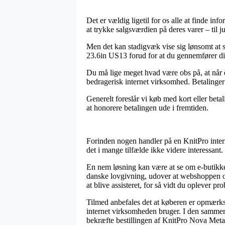
Det er vældig ligetil for os alle at finde in
at trykke salgsværdien på deres varer – til
Men det kan stadigvæk vise sig lønsomt at
23.6in US13 forud for at du gennemfører dit 
Du må lige meget hvad være obs på, at når e
bedragerisk internet virksomhed. Betalinger
Generelt foreslår vi køb med kort eller betal
at honorere betalingen ude i fremtiden.
Forinden nogen handler på en KnitPro inter
det i mange tilfælde ikke videre interessant.
En nem løsning kan være at se om e-butikke
danske lovgivning, udover at webshoppen of
at blive assisteret, for så vidt du oplever p
Tilmed anbefales det at køberen er opmærkso
internet virksomheden bruger. I den sammenh
bekræfte bestillingen af KnitPro Nova Meta