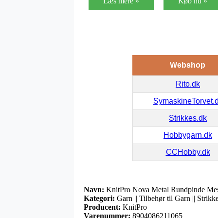
Læs mere »
Køb nu »
Webshop
Rito.dk
SymaskineTorvet.
Strikkes.dk
Hobbygarn.dk
CCHobby.dk
Navn:
KnitPro Nova Metal Rundpinde Mes
Kategori:
Garn || Tilbehør til Garn || Stri
Producent:
KnitPro
Varenummer:
8904086211065