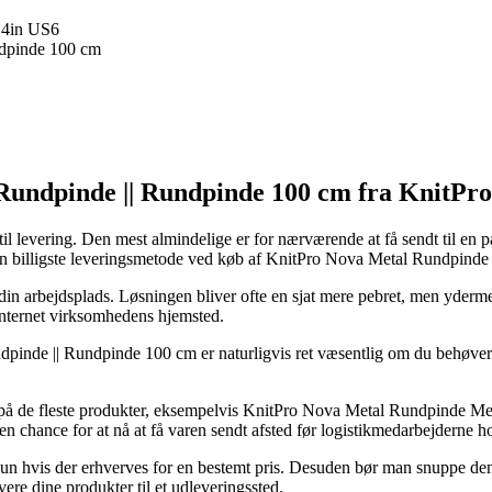
.4in US6
undpinde 100 cm
|| Rundpinde || Rundpinde 100 cm fra KnitPro
 til levering. Den mest almindelige er for nærværende at få sendt til en
 den billigste leveringsmetode ved køb af KnitPro Nova Metal Rundpi
 til din arbejdsplads. Løsningen bliver ofte en sjat mere pebret, men yde
internet virksomhedens hjemsted.
undpinde || Rundpinde 100 cm er naturligvis ret væsentlig om du behøver d
 på de fleste produkter, eksempelvis KnitPro Nova Metal Rundpinde Me
r en chance for at nå at få varen sendt afsted før logistikmedarbejderne ho
un hvis der erhverves for en bestemt pris. Desuden bør man snuppe den p
vere dine produkter til et udleveringssted.