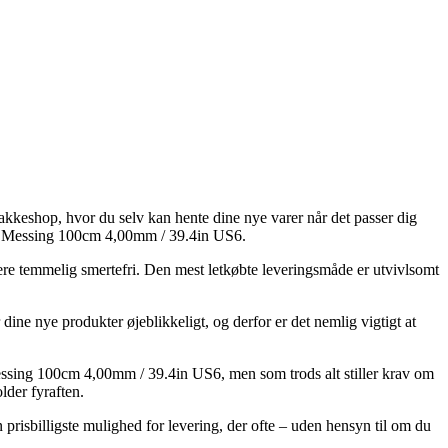
 pakkeshop, hvor du selv kan hente dine nye varer når det passer dig
nde Messing 100cm 4,00mm / 39.4in US6.
rmere temmelig smertefri. Den mest letkøbte leveringsmåde er utvivlsomt
ine nye produkter øjeblikkeligt, og derfor er det nemlig vigtigt at
ssing 100cm 4,00mm / 39.4in US6, men som trods alt stiller krav om
lder fyraften.
risbilligste mulighed for levering, der ofte – uden hensyn til om du