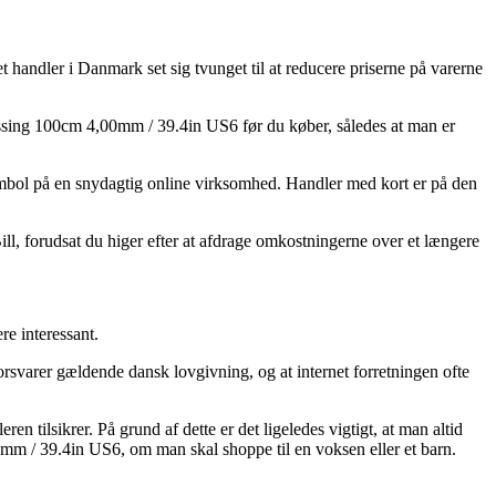
net handler i Danmark set sig tvunget til at reducere priserne på varerne
ssing 100cm 4,00mm / 39.4in US6 før du køber, således at man er
 symbol på en snydagtig online virksomhed. Handler med kort er på den
ill, forudsat du higer efter at afdrage omkostningerne over et længere
re interessant.
svarer gældende dansk lovgivning, og at internet forretningen ofte
ren tilsikrer. På grund af dette er det ligeledes vigtigt, at man altid
m / 39.4in US6, om man skal shoppe til en voksen eller et barn.