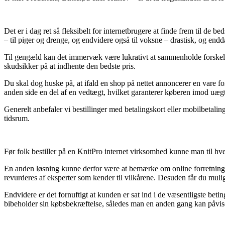
Det er i dag ret så fleksibelt for internetbrugere at finde frem til de b
– til piger og drenge, og endvidere også til voksne – drastisk, og endd
Til gengæld kan det immervæk være lukrativt at sammenholde forskel
skudsikker på at indhente den bedste pris.
Du skal dog huske på, at ifald en shop på nettet annoncerer en vare fo
anden side en del af en vedtægt, hvilket garanterer køberen imod uægt
Generelt anbefaler vi bestillinger med betalingskort eller mobilbetali
tidsrum.
Før folk bestiller på en KnitPro internet virksomhed kunne man til hve
En anden løsning kunne derfor være at bemærke om online forretningen
revurderes af eksperter som kender til vilkårene. Desuden får du muli
Endvidere er det fornuftigt at kunden er sat ind i de væsentligste betinge
bibeholder sin købsbekræftelse, således man en anden gang kan påvis