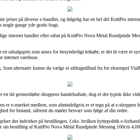
edste priser på diverse e-handler, og følgelig har en hel del KnitPro inter
a nogle gange yde gratis fragt.
lige internet handler efter rabat på KnitPro Nova Metal Rundpinde Me
r en udsalgspris som anses for besynderligt letkøbt, er det tit være et
e internet varehuse.
ng. Som alternativ kunne du vælge et afdragstilbud fra for eksempel ViaB
r en tid gennemløbe shoppens handelsaftale, dog er det typisk ikke vide
 er e-mærket medlem, som almindeligvis er et tegn på at e-shoppen for
ghed for bistand, såfremt du møder besvær som følge af din ordre.
lser der indvirker på bestillingen, f.eks. hvilken byttepolitik e-forhandle
e sin bestilling af KnitPro Nova Metal Rundpinde Messing 100cm 4,00m