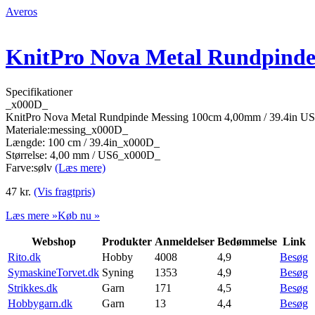
Averos
KnitPro Nova Metal Rundpinde
Specifikationer
_x000D_
KnitPro Nova Metal Rundpinde Messing 100cm 4,00mm / 39.4in 
Materiale:messing_x000D_
Længde: 100 cm / 39.4in_x000D_
Størrelse: 4,00 mm / US6_x000D_
Farve:sølv
(Læs mere)
47
kr.
(Vis fragtpris)
Læs mere »
Køb nu »
Webshop
Produkter
Anmeldelser
Bedømmelse
Link
Rito.dk
Hobby
4008
4,9
Besøg
SymaskineTorvet.dk
Syning
1353
4,9
Besøg
Strikkes.dk
Garn
171
4,5
Besøg
Hobbygarn.dk
Garn
13
4,4
Besøg