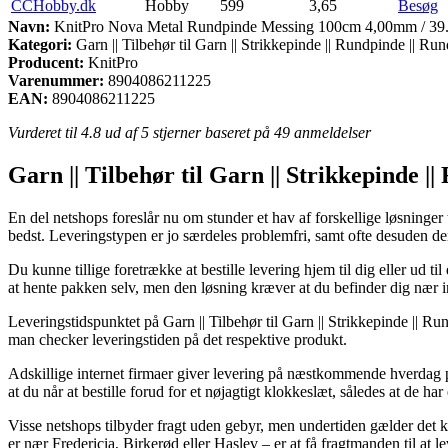
CCHobby.dk
Hobby
599
3,65
Besøg
Navn:
KnitPro Nova Metal Rundpinde Messing 100cm 4,00mm / 39
Kategori:
Garn || Tilbehør til Garn || Strikkepinde || Rundpinde || R
Producent:
KnitPro
Varenummer:
8904086211225
EAN:
8904086211225
Vurderet til
4.8
ud af 5 stjerner baseret på
49
anmeldelser
Garn || Tilbehør til Garn || Strikkepinde 
En del netshops foreslår nu om stunder et hav af forskellige løsninger
bedst. Leveringstypen er jo særdeles problemfri, samt ofte desuden
Du kunne tillige foretrække at bestille levering hjem til dig eller ud
at hente pakken selv, men den løsning kræver at du befinder dig nær 
Leveringstidspunktet på Garn || Tilbehør til Garn || Strikkepinde || R
man checker leveringstiden på det respektive produkt.
Adskillige internet firmaer giver levering på næstkommende hverdag
at du når at bestille forud for et nøjagtigt klokkeslæt, således at de ha
Visse netshops tilbyder fragt uden gebyr, men undertiden gælder det k
er nær Fredericia, Birkerød eller Haslev – er at få fragtmanden til at le