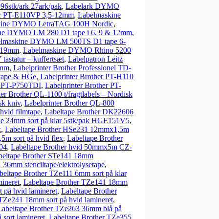
stk/ark 27ark/pak
,
Labelark DYMO
er PT-E110VP 3,5-12mm
,
Labelmaskine
kine DYMO LetraTAG 100H Nordic
,
ne DYMO LM 280 D1 tape i 6, 9 & 12mm
,
elmaskine DYMO LM 500TS D1 tape 6-
6-19mm
,
Labelmaskine DYMO Rhino 5200
tatur – kuffertsæt
,
Labelpatron Leitz
8mm
,
Labelprinter Brother Professionel TD-
-tape & HGe
,
Labelprinter Brother PT-H110
er PT-P750TDI
,
Labelprinter Brother PT-
ter Brother QL-1100 t/fragtlabels – Nordisk
sk kniv
,
Labelprinter Brother QL-800
hvid filmtape
,
Labeltape Brother DK22606
Ge 24mm sort på klar 5stk/pak HGE151V5
,
x
,
Labeltape Brother HSe231 12mmx1,5m
m sort på hvid flex
,
Labeltape Brother
04
,
Labeltape Brother hvid 50mmx5m CZ-
beltape Brother STe141 18mm
 36mm stenciltape/elektrolysetape
,
beltape Brother TZe111 6mm sort på klar
ineret
,
Labeltape Brother TZe141 18mm
 på hvid lamineret
,
Labeltape Brother
 TZe241 18mm sort på hvid lamineret
,
Labeltape Brother TZe263 36mm blå på
sort lamineret
,
Labeltape Brother TZe355