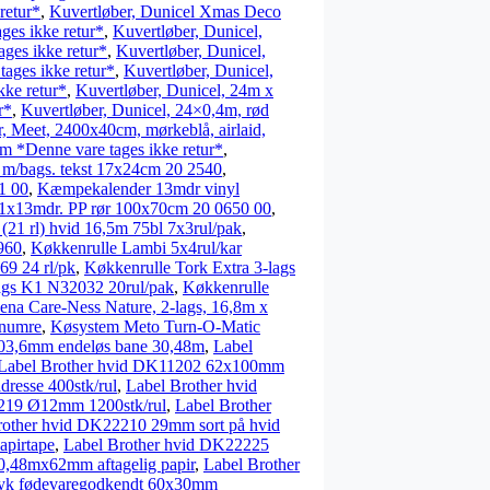
retur*
,
Kuvertløber, Dunicel Xmas Deco
ges ikke retur*
,
Kuvertløber, Dunicel,
ges ikke retur*
,
Kuvertløber, Dunicel,
ages ikke retur*
,
Kuvertløber, Dunicel,
kke retur*
,
Kuvertløber, Dunicel, 24m x
r*
,
Kuvertløber, Dunicel, 24×0,4m, rød
, Meet, 2400x40cm, mørkeblå, airlaid,
2 m *Denne vare tages ikke retur*
,
m/bags. tekst 17x24cm 20 2540
,
1 00
,
Kæmpekalender 13mdr vinyl
x13mdr. PP rør 100x70cm 20 0650 00
,
(21 rl) hvid 16,5m 75bl 7x3rul/pak
,
960
,
Køkkenrulle Lambi 5x4rul/kar
69 24 rl/pk
,
Køkkenrulle Tork Extra 3-lags
lags K1 N32032 20rul/pak
,
Køkkenrulle
ena Care-Ness Nature, 2-lags, 16,8m x
 numre
,
Køsystem Meto Turn-O-Matic
03,6mm endeløs bane 30,48m
,
Label
Label Brother hvid DK11202 62x100mm
resse 400stk/rul
,
Label Brother hvid
1219 Ø12mm 1200stk/rul
,
Label Brother
rother hvid DK22210 29mm sort på hvid
pirtape
,
Label Brother hvid DK22225
0,48mx62mm aftagelig papir
,
Label Brother
ryk fødevaregodkendt 60x30mm