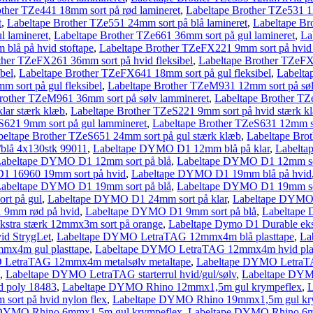
other TZe441 18mm sort på rød lamineret
,
Labeltape Brother TZe531 1
t
,
Labeltape Brother TZe551 24mm sort på blå lamineret
,
Labeltape Br
l lamineret
,
Labeltape Brother TZe661 36mm sort på gul lamineret
,
La
blå på hvid stoftape
,
Labeltape Brother TZeFX221 9mm sort på hvid 
ther TZeFX261 36mm sort på hvid fleksibel
,
Labeltape Brother TZeFX6
bel
,
Labeltape Brother TZeFX641 18mm sort på gul fleksibel
,
Labelta
 sort på gul fleksibel
,
Labeltape Brother TZeM931 12mm sort på søl
rother TZeM961 36mm sort på sølv lammineret
,
Labeltape Brother TZ
lar stærk klæb
,
Labeltape Brother TZeS221 9mm sort på hvid stærk k
S621 9mm sort på gul lammineret
,
Labeltape Brother TZeS631 12mm so
beltape Brother TZeS651 24mm sort på gul stærk klæb
,
Labeltape Brot
blå 4x130stk 99011
,
Labeltape DYMO D1 12mm blå på klar
,
Labelta
abeltape DYMO D1 12mm sort på blå
,
Labeltape DYMO D1 12mm sor
1 16960 19mm sort på hvid
,
Labeltape DYMO D1 19mm blå på hvid
abeltape DYMO D1 19mm sort på blå
,
Labeltape DYMO D1 19mm sor
rt på gul
,
Labeltape DYMO D1 24mm sort på klar
,
Labeltape DYMO 
9mm rød på hvid
,
Labeltape DYMO D1 9mm sort på blå
,
Labeltape
kstra stærk 12mmx3m sort på orange
,
Labeltape Dymo D1 Durable eks
d StrygLet
,
Labeltape DYMO LetraTAG 12mmx4m blå plasttape
,
La
x4m gul plasttape
,
Labeltape DYMO LetraTAG 12mmx4m hvid plas
 LetraTAG 12mmx4m metalsølv metaltape
,
Labeltape DYMO LetraT
,
Labeltape DYMO LetraTAG starterrul hvid/gul/sølv
,
Labeltape DYM
d poly 18483
,
Labeltape DYMO Rhino 12mmx1,5m gul krympeflex
,
L
ort på hvid nylon flex
,
Labeltape DYMO Rhino 19mmx1,5m gul kr
 DYMO Rhino 6mmx1,5m gul krympeflex
,
Labeltape DYMO Rhino 6m