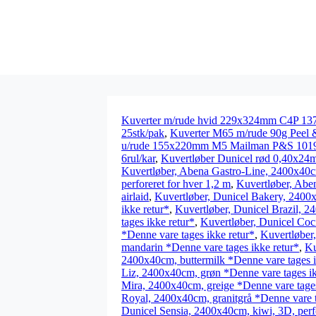
Kuverter m/rude hvid 229x324mm C4P 137
25stk/pak
,
Kuverter M65 m/rude 90g Peel 
u/rude 155x220mm M5 Mailman P&S 1019
6rul/kar
,
Kuvertløber Dunicel rød 0,40x24m 
Kuvertløber, Abena Gastro-Line, 2400x40cm,
perforeret for hver 1,2 m
,
Kuvertløber, Aben
airlaid
,
Kuvertløber, Dunicel Bakery, 2400x
ikke retur*
,
Kuvertløber, Dunicel Brazil, 24
tages ikke retur*
,
Kuvertløber, Dunicel Coc
*Denne vare tages ikke retur*
,
Kuvertløber
mandarin *Denne vare tages ikke retur*
,
Ku
2400x40cm, buttermilk *Denne vare tages i
Liz, 2400x40cm, grøn *Denne vare tages ik
Mira, 2400x40cm, greige *Denne vare tages
Royal, 2400x40cm, granitgrå *Denne vare t
Dunicel Sensia, 2400x40cm, kiwi, 3D, perfo