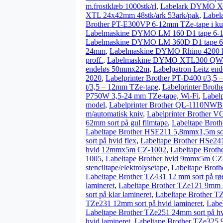
m.frostklæb 1000stk/rl
,
Labelark DYMO XT
XTL 24x42mm 48stk/ark 53ark/pak
,
Label
Brother PT-E300VP 6-12mm TZe-tape i kuf
Labelmaskine DYMO LM 160 D1 tape 6
Labelmaskine DYMO LM 360D D1 tape 6
24mm
,
Labelmaskine DYMO Rhino 4200 Pro
proff.
,
Labelmaskine DYMO XTL300 QWERT
endeløs 50mmx22m
,
Labelpatron Leitz en
2020
,
Labelprinter Brother PT-D400 t/3,5
t/3,5 – 12mm TZe-tape
,
Labelprinter Brot
P750W 3,5-24 mm TZe-tape, Wi-Fi
,
Label
model
,
Labelprinter Brother QL-1110NWB t/
m/automatisk kniv
,
Labelprinter Brother V
62mm sort på gul filmtape
,
Labeltape Brot
Labeltape Brother HSE211 5,8mmx1,5m sor
sort på hvid flex
,
Labeltape Brother HSe24
hvid 12mmx5m CZ-1002
,
Labeltape Brot
1005
,
Labeltape Brother hvid 9mmx5m CZ
stenciltape/elektrolysetape
,
Labeltape Broth
Labeltape Brother TZ431 12 mm sort på rød
lamineret
,
Labeltape Brother TZe121 9mm so
sort på klar lamineret
,
Labeltape Brother TZ
TZe231 12mm sort på hvid lamineret
,
Labe
Labeltape Brother TZe251 24mm sort på hv
hvid lamineret
,
Labeltape Brother TZe325 