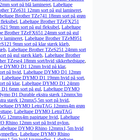
2mm sort på blå lamineret
,
Labeltape
other TZe631 12mm sort på gul lamineret
,
beltape Brother TZe741 18mm sort på grøn
fleksibel
,
Labeltape Brother TZeFX251
21 9mm sort på gul fleksibel
,
Labeltape
pe Brother TZeFX651 24mm sort på gul
v lamineret
,
Labeltape Brother TZeM951
eS121 9mm sort på klar stærk klæb
,
læb
,
Labeltape Brother TZeS251 24mm sort
rt på gul stærk klæb
,
Labeltape Brother
her TZese4 18mm sort/hvid sikkerhedstape
,
pe DYMO D1 12mm hvid på klar
,
t på hvid
,
Labeltape DYMO D1 12mm
,
Labeltape DYMO D1 19mm hvid på sort
,
t på klar
,
Labeltape DYMO D1 24mm
D1 6mm sort på gul
,
Labeltape DYMO
 Dymo D1 Durable ekstra stærk 12mmx3m
tra stærk 12mmx5,5m sort på hvid
,
beltape DYMO LetraTAG 12mmx4m grøn
ttape
,
Labeltape DYMO LetraTAG
AG 12mmx4m papirtape hvid
,
Labeltape
O Rhino 12mm sort på hvid nylon
,
abeltape DYMO Rhino 12mmx1,5m hvid
ympeflex
,
Labeltape DYMO Rhino
mx1,5m hvid krympeflex
,
Labeltape