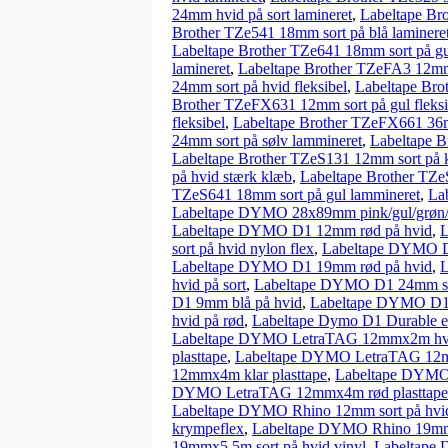
24mm hvid på sort lamineret
,
Labeltape Br
Brother TZe541 18mm sort på blå laminere
Labeltape Brother TZe641 18mm sort på gu
lamineret
,
Labeltape Brother TZeFA3 12mm 
24mm sort på hvid fleksibel
,
Labeltape Bro
Brother TZeFX631 12mm sort på gul fleksi
fleksibel
,
Labeltape Brother TZeFX661 36mm
24mm sort på sølv lammineret
,
Labeltape B
Labeltape Brother TZeS131 12mm sort på k
på hvid stærk klæb
,
Labeltape Brother TZe
TZeS641 18mm sort på gul lammineret
,
La
Labeltape DYMO 28x89mm pink/gul/grøn/
Labeltape DYMO D1 12mm rød på hvid
,
L
sort på hvid nylon flex
,
Labeltape DYMO D
Labeltape DYMO D1 19mm rød på hvid
,
L
hvid på sort
,
Labeltape DYMO D1 24mm so
D1 9mm blå på hvid
,
Labeltape DYMO D1 
hvid på rød
,
Labeltape Dymo D1 Durable e
Labeltape DYMO LetraTAG 12mmx2m hvi
plasttape
,
Labeltape DYMO LetraTAG 12mm
12mmx4m klar plasttape
,
Labeltape DYMO
DYMO LetraTAG 12mmx4m rød plasttape
Labeltape DYMO Rhino 12mm sort på hvi
krympeflex
,
Labeltape DYMO Rhino 19mm s
19mmx5,5m sort på hvid vinyl
,
Labeltape