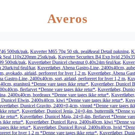
Averos
46 500stk/pak
,
Kuverter M65 70g 50 stk. peal&seal Detail pakning
,
K
& Seal 110x220mm 25stk/pak
,
Kuverter Securitex B4 Exp hvid 250x
9 500stk/pak
,
Kuvertløber Dunicel chestnut 0,40x24m 6rul/kar
,
Kuvert
20ark/rul 6rul/kar
,
Kuvertløber, Abena Gastro-Line, 2400x40cm, aubergi
 avokado, airlaid, perforeret for hver 1,2 m
,
Kuvertløber, Abena Gast
a Gastro-Line, 2400x40cm, sort, airlaid, perforeret for hver 1,2 m
,
Kuv
40cm, granitgrå *Denne vare tages ikke retur*
,
Kuvertløber, Dunicel 
00x40cm, flerfarvet *Denne vare tages ikke retur*
,
Kuvertløber, Dunic
ina, 2400x40cm, bordeaux *Denne vare tages ikke retur*
,
Kuvertløber
, Dunicel Elwin, 2400x40cm, kiwi *Denne vare tages ikke retur*
,
Kuve
vertløber, Dunicel Gravito, 2400×0,4cm, vinrød *Denne vare tages ikk
kke retur*
,
Kuvertløber, Dunicel Jenia, 24×0,4m, buttermilk *Denne var
ke retur*
,
Kuvertløber, Dunicel Maja, 24×0,4m, flerfarvet *Denne vare 
 ikke retur*
,
Kuvertløber, Dunicel Raya, 2400x40cm, kiwi *Denne vare
ages ikke retur*
,
Kuvertløber, Dunicel Royal, 2400x40cm, hvid *Denne
reret for hver 1,2 m *Denne vare tages ikke retur*
,
Kuvertløber, Duni