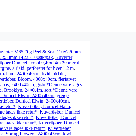
uverter M65 70g Peel & Seal 110x220mm
353x38mm 14225 100stk/pak
,
Kuverter
løber Dunicel herbal 0,40x24m 20ark/rul
ne, airlaid, perforeret for hver 1,2 m
,
ro-Line, 2400x40cm, hvid, airlaid,
ertløber, Bloom, 4800x40cm, flerfarvet,
Banas, 2400x40cm, grøn *Denne vare tages
el Brooklyn, 24×0,4m, sort *Denne vare
, Dunicel Elwin, 2400x40cm, greige
rtløber, Dunicel Elwin, 2400x40cm,
e retur*
,
Kuvertløber, Dunicel Hana,
e tages ikke retur*
,
Kuvertløber, Dunicel
tages ikke retur*
,
Kuvertløber, Dunicel
 tages ikke retur*
,
Kuvertløber, Dunicel
 vare tages ikke retur*
,
Kuvertløber,
cel Spring Flowers, 2400x45cm, kiwi