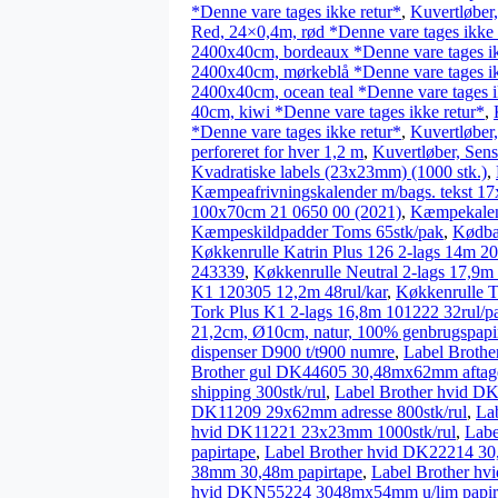
*Denne vare tages ikke retur*
,
Kuvertløber
Red, 24×0,4m, rød *Denne vare tages ikke 
2400x40cm, bordeaux *Denne vare tages ik
2400x40cm, mørkeblå *Denne vare tages ik
2400x40cm, ocean teal *Denne vare tages i
40cm, kiwi *Denne vare tages ikke retur*
,
*Denne vare tages ikke retur*
,
Kuvertløber,
perforeret for hver 1,2 m
,
Kuvertløber, Sens
Kvadratiske labels (23x23mm) (1000 stk.)
,
Kæmpeafrivningskalender m/bags. tekst 1
100x70cm 21 0650 00 (2021)
,
Kæmpekalen
Kæmpeskildpadder Toms 65stk/pak
,
Kødba
Køkkenrulle Katrin Plus 126 2-lags 14m 2
243339
,
Køkkenrulle Neutral 2-lags 17,9m
K1 120305 12,2m 48rul/kar
,
Køkkenrulle T
Tork Plus K1 2-lags 16,8m 101222 32rul/p
21,2cm, Ø10cm, natur, 100% genbrugspapi
dispenser D900 t/t900 numre
,
Label Broth
Brother gul DK44605 30,48mx62mm aftage
shipping 300stk/rul
,
Label Brother hvid D
DK11209 29x62mm adresse 800stk/rul
,
La
hvid DK11221 23x23mm 1000stk/rul
,
Labe
papirtape
,
Label Brother hvid DK22214 3
38mm 30,48m papirtape
,
Label Brother h
hvid DKN55224 3048mx54mm u/lim papir