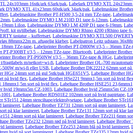
L 24x103mm 16stk/ark 63ark/pak
,
Labelark DYMO XTL 24x23mm 96
ark DYMO XTL 41x23mm 60stk/ark 34ark/pak
,
Labelmaskine Broth
fert
,
Labelmaskine Brother PT-H500 3,5-24 mm TZe-tape
,
Labelmas
-12mm
,
Labelmaskine DYMO LM 210D D1 tape 6-12mm
,
Labelmaski
-19mm LiIon
,
Labelmaskine DYMO LM 420P D1 tape 6-19mm
,
Lab
ff. kit m/tilbehør
,
Labelmaskine DYMO Rhino 4200 t/Rhino tape 
Y tastatur – kuffertsæt
,
Labelmaskine DYMO XTL500 QWERTY tas
deløs 88mmx22m m. aftagelig klæber
,
Labelpatron Leitz udstans 36x8
 – 18mm TZe-tape
,
Labelprinter Brother PT-D800W t/3,5 – 36mm TZe
her PT-P300BT t/3,5 – 12mm TZe-tape, Bluetooth
,
Labelprinter Broth
printer Brother PT-P950NW t/3,5 – 36mm TZe-tape & HGe
,
Labelprin
fragtlabels m/netkort+wi-fi
,
Labelprinter Brother QL-700 m/automati
C-500W m/wi-fi eller USB
,
Labeltape Brother DK22212 62mm sort på 
her HGe 24mm sort på gul 5stk/pak HGE651V5
,
Labeltape Brother H
t på hvid flex
,
Labeltape Brother HSe221 9mmx1,5m sort på hvid fle
1 18mmx1,5m sort på hvid flex
,
Labeltape Brother HSE251 23,6mmx1,5
her hvid 19mmx5m CZ-1003
,
Labeltape Brother hvid 25mmx5m CZ-10
-1001
,
Labeltape Brother RDS01E2 102mm sort på hvid papirtape
,
La
er STe151 24mm stenciltape/elektrolysetape
,
Labeltape Brother STe161
 lamineret
,
Labeltape Brother TZ731 12mm sort på grøn lamineret
,
La
rt på klar lamineret
,
Labeltape Brother TZe131 12mm sort på klar lam
e151 24mm sort på klar lamineret
,
Labeltape Brother TZe211 6mm sort
ltape Brother TZe232 12mm rød på hvid lamineret
,
Labeltape Brother
id lamineret
,
Labeltape Brother TZe253 24mm blå på hvid lamineret
,
9mm hvid på sort lammineret
,
Labeltape Brother TZe335 12mm hvid på 