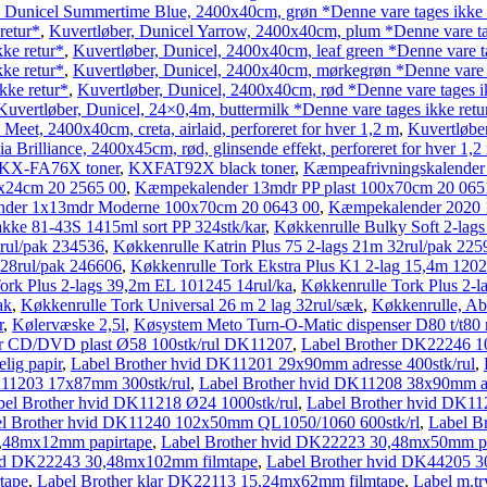
, Dunicel Summertime Blue, 2400x40cm, grøn *Denne vare tages ikke 
retur*
,
Kuvertløber, Dunicel Yarrow, 2400x40cm, plum *Denne vare ta
ke retur*
,
Kuvertløber, Dunicel, 2400x40cm, leaf green *Denne vare ta
ke retur*
,
Kuvertløber, Dunicel, 2400x40cm, mørkegrøn *Denne vare t
kke retur*
,
Kuvertløber, Dunicel, 2400x40cm, rød *Denne vare tages i
Kuvertløber, Dunicel, 24×0,4m, buttermilk *Denne vare tages ikke retu
 Meet, 2400x40cm, creta, airlaid, perforeret for hver 1,2 m
,
Kuvertløber
ia Brilliance, 2400x45cm, rød, glinsende effekt, perforeret for hver 1,
KX-FA76X toner
,
KXFAT92X black toner
,
Kæmpeafrivningskalender 
7x24cm 20 2565 00
,
Kæmpekalender 13mdr PP plast 100x70cm 20 065
der 1x13mdr Moderne 100x70cm 20 0643 00
,
Kæmpekalender 2020 1
kke 81-43S 1415ml sort PP 324stk/kar
,
Køkkenrulle Bulky Soft 2-lags 
0rul/pak 234536
,
Køkkenrulle Katrin Plus 75 2-lags 21m 32rul/pak 225
 28rul/pak 246606
,
Køkkenrulle Tork Ekstra Plus K1 2-lag 15,4m 1202
ork Plus 2-lags 39,2m EL 101245 14rul/ka
,
Køkkenrulle Tork Plus 2-
ak
,
Køkkenrulle Tork Universal 26 m 2 lag 32rul/sæk
,
Køkkenrulle, Ab
r
,
Kølervæske 2,5l
,
Køsystem Meto Turn-O-Matic dispenser D80 t/t80
er CD/DVD plast Ø58 100stk/rul DK11207
,
Label Brother DK22246 1
lig papir
,
Label Brother hvid DK11201 29x90mm adresse 400stk/rul
,
K11203 17x87mm 300stk/rul
,
Label Brother hvid DK11208 38x90mm ad
bel Brother hvid DK11218 Ø24 1000stk/rul
,
Label Brother hvid DK1
l Brother hvid DK11240 102x50mm QL1050/1060 600stk/rl
,
Label B
0,48mx12mm papirtape
,
Label Brother hvid DK22223 30,48mx50mm pa
vid DK22243 30,48mx102mm filmtape
,
Label Brother hvid DK44205 3
tape
,
Label Brother klar DK22113 15,24mx62mm filmtape
,
Label m.t