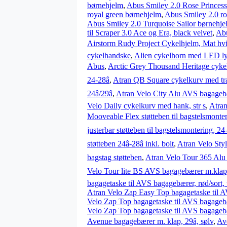
børnehjelm
,
Abus Smiley 2.0 Rose Princess
royal green børnehjelm
,
Abus Smiley 2.0 ro
Abus Smiley 2.0 Turquoise Sailor børnehje
til Scraper 3.0 Ace og Era, black velvet
,
Abu
Airstorm Rudy Project Cykelhjelm, Mat hv
cykelhandske
,
Alien cykelhorn med LED l
Abus
,
Arctic Grey Thousand Heritage cyke
24-28â
,
Atran QB Square cykelkurv med t
24â/29â
,
Atran Velo City Alu AVS bagagebære
Velo Daily cykelkurv med hank, str s
,
Atran
Mooveable Flex støtteben til bagstelsmonteri
justerbar støtteben til bagstelsmontering, 24-
støtteben 24â-28â inkl. bolt
,
Atran Velo Stylo
bagstag støtteben
,
Atran Velo Tour 365 Alu
Velo Tour lite BS AVS bagagebærer m.klap, 2
bagagetaske til AVS bagagebærer, rød/sort, 
Atran Velo Zap Easy Top bagagetaske til A
Velo Zap Top bagagetaske til AVS bagagebær
Velo Zap Top bagagetaske til AVS bagagebær
Avenue bagagebærer m. klap, 29â, sølv
,
Ave