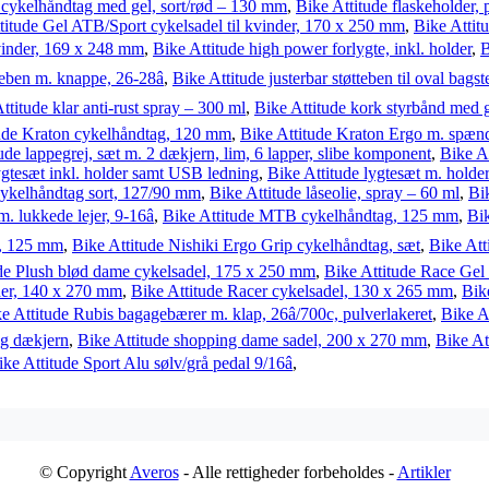
cykelhåndtag med gel, sort/rød – 130 mm
,
Bike Attitude flaskeholder, 
titude Gel ATB/Sport cykelsadel til kvinder, 170 x 250 mm
,
Bike Attit
kvinder, 169 x 248 mm
,
Bike Attitude high power forlygte, inkl. holder
,
B
teben m. knappe, 26-28â
,
Bike Attitude justerbar støtteben til oval bags
ttitude klar anti-rust spray – 300 ml
,
Bike Attitude kork styrbånd med g
tude Kraton cykelhåndtag, 120 mm
,
Bike Attitude Kraton Ergo m. spæn
ude lappegrej, sæt m. 2 dækjern, lim, 6 lapper, slibe komponent
,
Bike A
ygtesæt inkl. holder samt USB ledning
,
Bike Attitude lygtesæt m. holde
cykelhåndtag sort, 127/90 mm
,
Bike Attitude låseolie, spray – 60 ml
,
Bi
lukkede lejer, 9-16â
,
Bike Attitude MTB cykelhåndtag, 125 mm
,
Bi
g, 125 mm
,
Bike Attitude Nishiki Ergo Grip cykelhåndtag, sæt
,
Bike Att
de Plush blød dame cykelsadel, 175 x 250 mm
,
Bike Attitude Race Gel
nder, 140 x 270 mm
,
Bike Attitude Racer cykelsadel, 130 x 265 mm
,
Bike
e Attitude Rubis bagagebærer m. klap, 26â/700c, pulverlakeret
,
Bike A
og dækjern
,
Bike Attitude shopping dame sadel, 200 x 270 mm
,
Bike At
ike Attitude Sport Alu sølv/grå pedal 9/16â
,
© Copyright
Averos
- Alle rettigheder forbeholdes -
Artikler