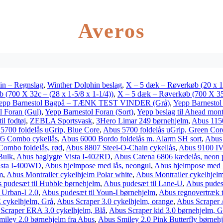
Averos
in – Regnslag
,
Winther Dolphin beslag
,
X – 5 dæk – Røverkøb (20 x 1
 (700 X 32c – (28 x 1-5/8 x 1-1/4))
,
X – 5 dæk – Røverkøb (700 X 35c
epp Barnestol Bagpå – TÆNK TEST VINDER (Grå)
,
Yepp Barnestol
l Foran (Gul)
,
Yepp Barnestol Foran (Sort)
,
Yepp beslag til Ahead mont
l fodtøj
,
ZEBLA Sportsvask
,
3Hero Limar 249 børnehjelm
,
Abus 1150
5700 foldelås uGrip, Blue Core
,
Abus 5700 foldelås uGrip, Green Cor
5 Combo cykellås
,
Abus 6000 Bordo foldelås m. Alarm SH sort
,
Abus 
ombo foldelås, rød
,
Abus 8807 Steel-O-Chain cykellås
,
Abus 9100 I
Bulk
,
Abus baglygte Vista I-402RD
,
Abus Catena 6806 kædelås, neon 
ista I-400WD
,
Abus hjelmpose med lås, neongul
,
Abus hjelmpose med l
m
,
Abus Montrailer cykelhjelm Polar white
,
Abus Montrailer cykelhjelm
 pudesæt til Hubble børnehjelm
,
Abus pudesæt til Lane-U
,
Abus pudes
 Urban-I 2.0
,
Abus pudesæt til Youn-I børnehjelm
,
Abus regnovertræk t
 cykelhjelm, Grå
,
Abus Scraper 3.0 cykelhjelm, orange
,
Abus Scraper A
Scraper ERA 3.0 cykelhjelm, Blå
,
Abus Scraper kid 3.0 børnehjelm, G
iley 2.0 børnehjelm fra Abus
,
Abus Smiley 2.0 Pink Butterfly børneh