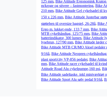
125 mm
,
Bike Attitude Ergonomisk Kraton 
m/kroge og stivere – fastmontering
,
Bike At
210 mm
,
Bike Attitude Gel cykelsadel til 
150 x 226 mm
,
Bike Attitude Justerbar støt
støtteben til oversize bagstel, 26-28â
,
Bike A
Ergo m. lukket ende, 133,7 mm
,
Bike Atti
MTB cykelhåndtag, 125/75 mm
,
Bike Attit
batteriindikator, 300 lumen
,
Bike Attitude l
lysebrun, 127/90 mm
,
Bike Attitude læder 
Bike Attitude MTB CR/MO Aksel pedaler m. 
9/16â
,
Bike Attitude Neopren cykelhåndta
plast sport/city VP-856 pedaler
,
Bike Attitu
mm
,
Bike Attitude racer cykelsadel til kvi
Attitude Road Alu cykelpumpe,160 psi
,
Bik
Bike Attitude sadeltaske. inkl miniværktøj 
Bike Attitude Sport Alu sølv pedal 9/16â
,
B