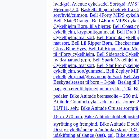
hvid/grå
,
Avenue cykelsadel Sort/grå
,
AVS b
Høvding 2.0
,
Basketball hjelmbetræk fra C
sort/hvid/crimson
,
Bell 4Forty MIPS cykelhj
Bell, Slate/Orange
,
Bell 4Forty MIPS cykel
Cykelhjelm Børn, lilla hjerter
,
Bell Coast cy
cykelhjelm, kryptonit/gunmetal
,
Bell Draft 
Cykelhjelm, mat sort
,
Bell Formula cykelhje
mat sort
,
Bell Lil Ripper Børn, Checker mat
Gloss Blue Eyes
,
Bell Lil Ripper Børn, Mo
til 4Forty cykelhjelm
,
Bell Sidetrack Cykelh
hvid/smaragd grøn
,
Bell Spark Cykelhjelm,
Cykelhjelm, mat sort
,
Bell Star Pro cykelhj
cykelhjelm, sort/gunmetal
,
Bell Zephyr MIPS
cykelhjelm, mat/gloss neongul/sort
,
Bell Ze
Beskyttelsessæt til børn – 3-pak
,
Beslag til
bagagebærer til børne/junior cykler, 20â
,
Bi
pedaler
,
Bike Attitude bremseolie – 250 ml
Attitude Comfort cykelsadel m. elastomer,
LUT11, sølv
,
Bike Attitude Cruiser sort/grå
165 x 270 mm
,
Bike Attitude dobbelt justerb
styrfitting og frempind
,
Bike Attitude Doub
Desity cykelhåndtag m/unbrako skrue, 13
udskiftning af slange (sæt), gul
,
Bike Attit