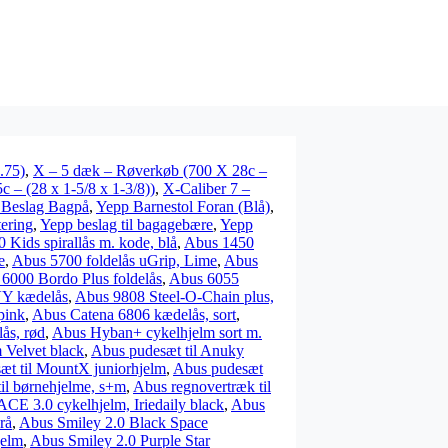
.75)
,
X – 5 dæk – Røverkøb (700 X 28c –
 – (28 x 1-5/8 x 1-3/8))
,
X-Caliber 7 –
 Beslag Bagpå
,
Yepp Barnestol Foran (Blå)
,
ering
,
Yepp beslag til bagagebære
,
Yepp
 Kids spirallås m. kode, blå
,
Abus 1450
e
,
Abus 5700 foldelås uGrip, Lime
,
Abus
6000 Bordo Plus foldelås
,
Abus 6055
VY kædelås
,
Abus 9808 Steel-O-Chain plus,
pink
,
Abus Catena 6806 kædelås, sort
,
ås, rød
,
Abus Hyban+ cykelhjelm sort m.
 Velvet black
,
Abus pudesæt til Anuky
æt til MountX juniorhjelm
,
Abus pudesæt
il børnehjelme, s+m
,
Abus regnovertræk til
CE 3.0 cykelhjelm, Iriedaily black
,
Abus
rå
,
Abus Smiley 2.0 Black Space
jelm
,
Abus Smiley 2.0 Purple Star