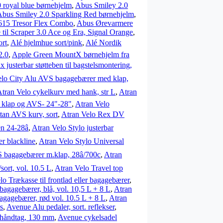
 royal blue børnehjelm
,
Abus Smiley 2.0
bus Smiley 2.0 Sparkling Red børnehjelm
,
6615 Tresor Flex Combo
,
Abus Ørevarmere
til Scraper 3.0 Ace og Era, Signal Orange
,
ort
,
Alé hjelmhue sort/pink
,
Alé Nordik
2.0
,
Apple Green MountX børnehjelm fra
 justerbar støtteben til bagstelsmontering,
elo City Alu AVS bagagebærer med klap,
tran Velo cykelkurv med hank, str L
,
Atran
 klap og AVS- 24"-28"
,
Atran Velo
tan AVS kurv, sort
,
Atran Velo Rex DV
n 24-28â
,
Atran Velo Stylo justerbar
er blackline
,
Atran Velo Stylo Universal
bagagebærer m.klap, 28â/700c
,
Atran
sort, vol. 10.5 L
,
Atran Velo Travel top
lo Trækasse til frontlad eller bagagebærer
,
agagebærer, blå, vol. 10,5 L + 8 L
,
Atran
agagebærer, rød vol. 10.5 L + 8 L
,
Atran
s
,
Avenue Alu pedaler, sort. reflekser
,
håndtag, 130 mm
,
Avenue cykelsadel