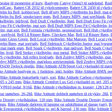
eslag til montering af kurv
,
Baglygte Cateye Omni3 til sadelpind
,
Bagl
oolCasc
,
Batteri CR 2032 til cykelcomputer
,
Batteri CR 2450 til cykel
elm fra Bell, kobber/sort
,
Bell 4Forty MIPS cykelhjelm fra Bell, mat-gl
hjelm fra Bell, smoke/pære grøn
,
Bell Annex MIPS, mat sort/blank
,
Be
kelhjelm, blå/hvid
,
Bell Draft Cykelhjelm, Rød
,
Bell Draft Ergo Fit cy
Ergo Fit Cykelhjelm, mat sort
,
Bell Draft MIPS Ergo Fit Cykelhjelm, hv
lm, mat sort
,
Bell Formula cykelhjelm, neongul/sort
,
Bell Hub cykelhje
 sort/hvid
,
Bell Lil Ripper Børn, Checkers Mat
,
Bell Lil Ripper Børn, 
nster Gloss Green
,
Bell Local cykelhjelm, Mat Maroon
,
Bell Local cyke
jelm Børn, mat sort/sølv
,
Bell Sidetrack Cykelhjelm Junior, mat lysegrø
 mat mørk grøn
,
Bell Spark Cykelhjelm, mat rød/sort
,
Bell Spark Cykel
elm, hvid
,
Bell Stoker cykelhjelm, gun metal
,
Bell Stoker MIPS cykelhje
 cykelhjelm, full reflex hvid/sølv
,
Bell Zephyr MIPS cykelhjelm, mat f
phyr MIPS cykelhjelm, mat/gloss sort/neonpink
,
Bell Zephyr MIPS cyk
 RS430 Trelock ringlås
,
Bike Attitude ATB/Sport Gel cykelsadel til m
ke Attitude baglygte m. 1 funktion, inkl. holder
,
Bike Attitude BMX ped
,
Bike Attitude buksebøjle (sæt), sort
,
Bike Attitude Carbon cykelpump
 205 x 245 mm
,
Bike Attitude Comfort Lux Gel cykelsadel m. gel, 205
 VP810 pedal, 9/16â
,
Bike Attitude cykelhåndtag m. kranier, 128/128
ar støtteben, 26-28â
,
Bike Attitude dobbelt støtteben til elcykler, 28â
,
B
le Density cykelhåndtag, 120 mm
,
Bike Attitude Double Density Ergo
2 mm
,
Bike Attitude dækjern til lapning og udskiftning af slange (sæt)
,
Bi
ude Ergonomisk cykelhåndtag m. gel & barend, 136 mm
,
Bike Attitude 