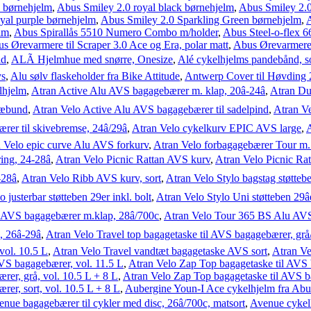
 børnehjelm
,
Abus Smiley 2.0 royal black børnehjelm
,
Abus Smiley 2.0
yal purple børnehjelm
,
Abus Smiley 2.0 Sparkling Green børnehjelm
,
A
lm
,
Abus Spirallås 5510 Numero Combo m/holder
,
Abus Steel-o-flex 
s Ørevarmere til Scraper 3.0 Ace og Era, polar matt
,
Abus Ørevarmere 
id
,
ALÃ Hjelmhue med snørre, Onesize
,
Alé cykelhjelms pandebånd, s
ys
,
Alu sølv flaskeholder fra Bike Attitude
,
Antwerp Cover til Høvding 
lhjelm
,
Atran Active Alu AVS bagagebærer m. klap, 20â-24â
,
Atran Dux
ræbund
,
Atran Velo Active Alu AVS bagagebærer til sadelpind
,
Atran V
r til skivebremse, 24â/29â
,
Atran Velo cykelkurv EPIC AVS large
,
A
 Velo epic curve Alu AVS forkurv
,
Atran Velo forbagagebærer Tour m.
ng, 24-28â
,
Atran Velo Picnic Rattan AVS kurv
,
Atran Velo Picnic Rat
28â
,
Atran Velo Ribb AVS kurv, sort
,
Atran Velo Stylo bagstag støttebe
 justerbar støtteben 29er inkl. bolt
,
Atran Velo Stylo Uni støtteben 29â
 AVS bagagebærer m.klap, 28â/700c
,
Atran Velo Tour 365 BS Alu AVS 
6â-29â
,
Atran Velo Travel top bagagetaske til AVS bagagebærer, grå/
vol. 10.5 L
,
Atran Velo Travel vandtæt bagagetaske AVS sort
,
Atran Ve
VS bagagebærer, vol. 11.5 L
,
Atran Velo Zap Top bagagetaske til AVS b
er, grå, vol. 10.5 L + 8 L
,
Atran Velo Zap Top bagagetaske til AVS b
er, sort, vol. 10.5 L + 8 L
,
Aubergine Youn-I Ace cykelhjelm fra Abu
nue bagagebærer til cykler med disc, 26â/700c, matsort
,
Avenue cykel