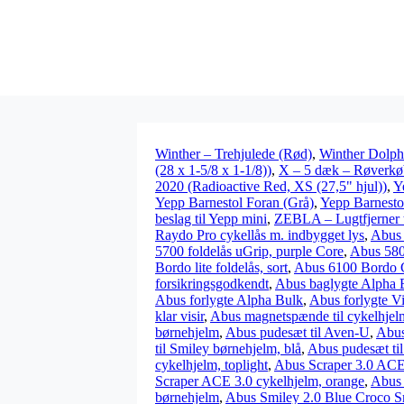
Winther – Trehjulede (Rød)
,
Winther Dolph
(28 x 1-5/8 x 1-1/8))
,
X – 5 dæk – Røverkøb
2020 (Radioactive Red, XS (27,5" hjul))
,
Y
Yepp Barnestol Foran (Grå)
,
Yepp Barnesto
beslag til Yepp mini
,
ZEBLA – Lugtfjerner ti
Raydo Pro cykellås m. indbygget lys
,
Abus 
5700 foldelås uGrip, purple Core
,
Abus 580
Bordo lite foldelås, sort
,
Abus 6100 Bordo C
forsikringsgodkendt
,
Abus baglygte Alpha 
Abus forlygte Alpha Bulk
,
Abus forlygte V
klar visir
,
Abus magnetspænde til cykelhjel
børnehjelm
,
Abus pudesæt til Aven-U
,
Abus
til Smiley børnehjelm, blå
,
Abus pudesæt til
cykelhjelm, toplight
,
Abus Scraper 3.0 ACE
Scraper ACE 3.0 cykelhjelm, orange
,
Abus 
børnehjelm
,
Abus Smiley 2.0 Blue Croco Sm