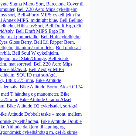
ygte Sigma Micro Sort
,
Barcelona Cover til
computer
,
Bell Z20 Aero Mips cykelhjelm,
oss sort
,
Bell 4Forty MIPS cykelhjelm fra
ll Annex MIPS, midnight blue
,
Bell Bellino
kelhjelm, Hibiscus/Sort
,
Bell Draft Ergo Fit
id/sølv
,
Bell Draft MIPS Ergo Fit
lm, mat gunmetallic
,
Bell Hub cykelhjelm,
Eyes Gloss Berry
,
Bell Lil Ripper Børn,
lhjelm, titanium/sort refleks
,
Bell pudesæt
n/blå
,
Bell Soul W cykelhjelm,
hjelm, mat Slate/Orange
,
Bell Spark
lm, mat sort/rød
,
Bell Z20 Aero Mips
orce blå/hvid
,
Bell Zephyr MIPS
elhjelm, SQUID mat sort/grå
,
ænd, 148 x 275 mm
,
Bike Attitude
aler sølv
,
Bike Attitude Boron Aksel C174
e med T håndtag og manometer
,
Bike
 x 275 mm
,
Bike Attitude Cramo Aksel
 mm
,
Bike Attitude D2 cykelsadel, sort/grå,
ike Attitude Dobbelt taske – mont. mellem
nomisk cykelhåndtag
,
Bike Attitude Double
ke Attitude dækjern til lapning og
Ergonomisk cykelhåndtag m. gel & skrue,