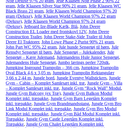
Noir Deluxe 97% 20 gram
,
Jelle Klaasen Noir Phase 2 90% 22
gram
,
Jelle Klaasen Silver Star 90% 21 gram
,
Jelle Klaasen WC
Black Brass 21 gram
,
Jelle Klaasen World Champion 97% 20
gram (Deluxe)
,
Jelle Klaasen World Champion 97% 22 gram
(Deluxe)
,
Jelle Klaasen World Champion 97% 24 gram
(Deluxe)
,
Jetboard Ize-Blade Kælk, Blå
,
John Deere
Construction EL Loader med frontskovl 12V
,
John Deere
Construction Trailer
,
John Deere Stake-Side Trailer til John
Deere El Traktorer
,
John Lowe Phase 2 Purist 90% 21 gram
,
John Part WC 95% 22 gram
,
Jule hunde Sengetøj til børn
,
Jule
Rensdyr Sengetøj til børn
,
Jule Sengetøj – Julekalender
,
Jule
Sengetøj – Kære Julemand
,
Julemandens Hule Junior Sengetøj
,
Julemandens Hule Sengetøj
,
Jumbo lærings perler 720stk
,
Jumpking Inground Trampolin – 366 cm
,
Jumpking Trampolin
Oval Black 4,6 x 3,05 m
,
Jumpking Trampolin Rektangulær
3,66 x 2,44 m
,
Jungle bord
,
Jungle Eventyr Wallstickers
,
Jungle
Gym – Cabin – Komplet Samlesæt inkl. træ
,
Jungle Gym – Villa
– Komplet Samlesæt inkl. træ
,
Jungle Gym “Rock Wall” Modul
,
Jungle Gym Balcony (ex Træ)
,
Jungle Gym Balkon Modul
Komplet inkl. træpakke
,
Jungle Gym Barn Legetårn Komplet
inkl. træpakke
,
Jungle Gym Brandmandsstang
,
Jungle Gym Bro
Link Modul Komplet inkl. træpakke
,
Jungle Gym Bro Modul
Komplet inkl. træpakke
,
Jungle Gym Båd Modul Komplet inkl.
Træpakke
,
Jungle Gym Castle Legetårn Komplet inkl.
Træpakke
,
Jungle Gym Chalet Legetårn Komplet inkl.