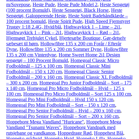
m/Sovepose
,
Heste Pude
,
Heste Pude Model 2
,
Heste Sengetøj
(100 procent Bomuld)
,
Heste Sengetøj, Black Horse
,
Heste
Sengetøj, Galopperende Heste
,
Heste Spirit Badehåndklæde –
100 procent bomuld
,
Heste Spirit Pude
,
High Speed Fjernstyret
Truggy 1:18 2.4G, Hvid/blå
,
Highwaykick 1 – Lime – 2i1
,
Highwaykick 1 – Pink – 2i1
,
Highwaykick 1 – Rød – 2i1
,
Hjemsøgt Trehjulet Cykel
,
Hjertesæbe Boutique, Gør-detselv
sæbesæt til børn
,
Hollowfibre 135 x 200 cm Forår / Efterår
Dyne
,
Hollowfibre 135 x 200 cm Sommer Dyne
,
Hollowfibre
135 x 200 cm Vinterdyne
,
Home Sweet Home 2i1 Design
sengetøj – 100 Procent Bomuld
,
Homegoal Classic Micro
Fodboldmål – 125 x 100 cm
,
Homegoal Classic Mini
Fodboldmål – 150 x 120 cm
,
Homegoal Classic Senior
Fodboldmål – 200 x 160 cm
,
Homegoal Classic XL Fodboldmål
– 300 x 200 cm
,
Homegoal Pro Junior Fodboldmål – Sort – 175
x 140 cm
,
Homegoal Pro Micro Fodboldmål – Hvid – 125 x
100 cm
,
Homegoal Pro Micro Fodboldmål – Sort 125 x 100 cm
,
Homegoal Pro Mini Fodboldmål – Hvid 150 x 120 cm
,
Homegoal Pro Mini Fodboldmål – Sort – 150 x 120 cm
,
Homegoal Pro Senior Fodboldmål – Hvid – 200 x 160 cm
,
Homegoal Pro Senior Fodboldmål – Sort – 200 x 160 cm
,
Hoppeborg Mega Vandland ''Huricane''
,
Hoppeborg Mega
Vandland ''Tsunami Waves''
,
Hoppeborg Vandpark med
rutsjebane og vandkanon
,
Hoppedrage Rød
,
Hoppehest Blå
,
Hoppeko grå/hvid
,
Hoppeko Hvid
,
Hoppeko Lilla
,
Hoppeko