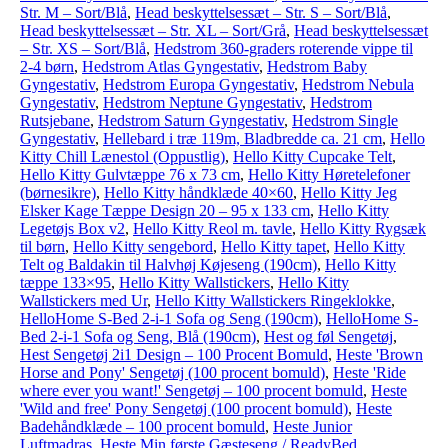
Str. M – Sort/Blå
,
Head beskyttelsessæt – Str. S – Sort/Blå
,
Head beskyttelsessæt – Str. XL – Sort/Grå
,
Head beskyttelsessæt
– Str. XS – Sort/Blå
,
Hedstrom 360-graders roterende vippe til
2-4 børn
,
Hedstrom Atlas Gyngestativ
,
Hedstrom Baby
Gyngestativ
,
Hedstrom Europa Gyngestativ
,
Hedstrom Nebula
Gyngestativ
,
Hedstrom Neptune Gyngestativ
,
Hedstrom
Rutsjebane
,
Hedstrom Saturn Gyngestativ
,
Hedstrom Single
Gyngestativ
,
Hellebard i træ 119m, Bladbredde ca. 21 cm
,
Hello
Kitty Chill Lænestol (Oppustlig)
,
Hello Kitty Cupcake Telt
,
Hello Kitty Gulvtæppe 76 x 73 cm
,
Hello Kitty Høretelefoner
(børnesikre)
,
Hello Kitty håndklæde 40×60
,
Hello Kitty Jeg
Elsker Kage Tæppe Design 20 – 95 x 133 cm
,
Hello Kitty
Legetøjs Box v2
,
Hello Kitty Reol m. tavle
,
Hello Kitty Rygsæk
til børn
,
Hello Kitty sengebord
,
Hello Kitty tapet
,
Hello Kitty
Telt og Baldakin til Halvhøj Køjeseng (190cm)
,
Hello Kitty
tæppe 133×95
,
Hello Kitty Wallstickers
,
Hello Kitty
Wallstickers med Ur
,
Hello Kitty Wallstickers Ringeklokke
,
HelloHome S-Bed 2-i-1 Sofa og Seng (190cm)
,
HelloHome S-
Bed 2-i-1 Sofa og Seng, Blå (190cm)
,
Hest og føl Sengetøj
,
Hest Sengetøj 2i1 Design – 100 Procent Bomuld
,
Heste 'Brown
Horse and Pony' Sengetøj (100 procent bomuld)
,
Heste 'Ride
where ever you want!' Sengetøj – 100 procent bomuld
,
Heste
'Wild and free' Pony Sengetøj (100 procent bomuld)
,
Heste
Badehåndklæde – 100 procent bomuld
,
Heste Junior
Luftmadras
,
Heste Min første Gæsteseng / ReadyBed