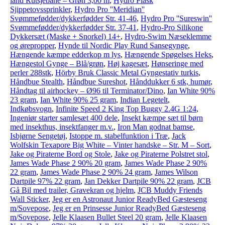
land Rutsjebane – Grøn 3,00 m
,
Hydro Plask
Sjippetovssprinkler
,
Hydro Pro ''Meridian''
Svømmefødder/dykkerfødder Str. 41-46
,
Hydro Pro ''Sureswin''
Svømmefødder/dykkerfødder Str. 37-41
,
Hydro-Pro Silikone
Dykkersæt (Maske + Snorkel) 14+
,
Hydro-Swim Næseklemme
og ørepropper
,
Hynde til Nordic Play Rund Sansegynge
,
Hængende kæmpe edderkop m lys
,
Hængende Spøgelses Heks
,
Hængestol Gynge – Blå/grøn
,
Høj kagesæt
,
Hønseringe med
perler 288stk
,
Hörby Bruk Classic Metal Gyngestativ turkis
,
Håndbue Stealth
,
Håndbue Sureshot
,
Hånddukker 6 stk, humør
,
Håndtag til airhockey – Ø96 til Terminator/Dino
,
Ian White 90%
23 gram
,
Ian White 90% 25 gram
,
Indian Legetelt
,
Indkøbsvogn
,
Infinite Speed 2 King Top Buggy 2.4G 1:24
,
Ingeniør starter samlesæt 400 dele
,
Insekt kæmpe sæt til børn
med insekthus, insektfanger m.v.
,
Iron Man godnat bamse
,
Isbjørne Sengetøj
,
Istoppe m. stabelfunktion i Træ
,
Jack
Wolfskin Texapore Big White – Vinter handske – Str. M – Sort
,
Jake og Piraterne Bord og Stole
,
Jake og Piraterne Polstret stol
,
James Wade Phase 2 90% 20 gram
,
James Wade Phase 2 90%
22 gram
,
James Wade Phase 2 90% 24 gram
,
James Wilson
Dartpile 97% 22 gram
,
Jan Dekker Dartpile 90% 22 gram
,
JCB
Gå Bil med trailer, Gravekran og hjelm
,
JCB Muddy Friends
Wall Sticker
,
Jeg er en Astronaut Junior ReadyBed Gæsteseng
m/Sovepose
,
Jeg er en Prinsesse Junior ReadyBed Gæsteseng
m/Sovepose
,
Jelle Klaasen Bullet Steel 20 gram
,
Jelle Klaasen