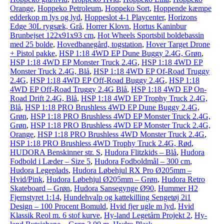
Orange
,
Hoppeko Petroleum
,
Hoppeko Sort
,
Hoppende kæmpe
edderkop m lys og lyd
,
Hoppeslot 4-1 Playcenter
,
Horizons
Edge 30L rygsæk, Grå
,
Horrer Klovn
,
Hortus Kaninbur
Brunbejset 122x91x93 cm
,
Hot Wheels Sportsbil boldebassin
med 25 bolde
,
Hovedbanegård, togstation
,
Hover Target Drone
+ Pistol pakke
,
HSP 1:18 4WD EP Dune Buggy 2.4G, Grøn
,
HSP 1:18 4WD EP Monster Truck 2.4G
,
HSP 1:18 4WD EP
Monster Truck 2.4G, Blå
,
HSP 1:18 4WD EP Of-Road Truggy
2.4G
,
HSP 1:18 4WD EP Off-Road Buggy 2.4G
,
HSP 1:18
4WD EP Off-Road Truggy 2.4G Blå
,
HSP 1:18 4WD EP On-
Road Drift 2.4G, Blå
,
HSP 1:18 4WD EP Trophy Truck 2.4G,
Blå
,
HSP 1:18 PRO Brushless 4WD EP Dune Buggy 2.4G,
Grøn
,
HSP 1:18 PRO Brushless 4WD EP Monster Truck 2.4G,
Grøn
,
HSP 1:18 PRO Brushless 4WD EP Monster Truck 2.4G,
Orange
,
HSP 1:18 PRO Brushless 4WD Monster Truck 2.4G
,
HSP 1:18 PRO Brushless 4WD Trophy Truck 2.4G, Rød
,
HUDORA Benskinner str. S
,
Hudora Flitzkids – Blå
,
Hudora
Fodbold i Læder – Size 5
,
Hudora Fodboldmål – 300 cm
,
Hudora Legeplads
,
Hudora Løbehjul RX Pro Ø205mm –
Hvid/Pink
,
Hudora Løbehjul Ø205mm – Grøn
,
Hudora Retro
Skateboard – Grøn
,
Hudora Sansegynge Ø90
,
Hummer H2
Fjernstyret 1:14
,
Hundehvalp og kattekilling Sengetøj 2i1
Design – 100 Procent Bomuld
,
Hvid fjer ugle m lyd
,
Hvid
Klassik Reol m. 6 stof kurve
,
Hy-land Legetårn Projekt 2
,
Hy-