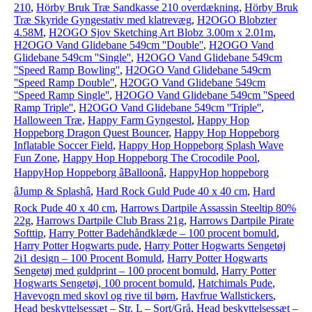
210
,
Hörby Bruk Træ Sandkasse 210 overdækning
,
Hörby Bruk
Træ Skyride Gyngestativ med klatrevæg
,
H2OGO Blobzter
4.58M
,
H2OGO Sjov Sketching Art Blobz 3.00m x 2.01m
,
H2OGO Vand Glidebane 549cm ''Double''
,
H2OGO Vand
Glidebane 549cm ''Single''
,
H2OGO Vand Glidebane 549cm
''Speed Ramp Bowling''
,
H2OGO Vand Glidebane 549cm
''Speed Ramp Double''
,
H2OGO Vand Glidebane 549cm
''Speed Ramp Single''
,
H2OGO Vand Glidebane 549cm ''Speed
Ramp Triple''
,
H2OGO Vand Glidebane 549cm ''Triple''
,
Halloween Træ
,
Happy Farm Gyngestol
,
Happy Hop
Hoppeborg Dragon Quest Bouncer
,
Happy Hop Hoppeborg
Inflatable Soccer Field
,
Happy Hop Hoppeborg Splash Wave
Fun Zone
,
Happy Hop Hoppeborg The Crocodile Pool
,
HappyHop Hoppeborg âBalloonâ
,
HappyHop hoppeborg
âJump & Splashâ
,
Hard Rock Guld Pude 40 x 40 cm
,
Hard
Rock Pude 40 x 40 cm
,
Harrows Dartpile Assassin Steeltip 80%
22g
,
Harrows Dartpile Club Brass 21g
,
Harrows Dartpile Pirate
Softtip
,
Harry Potter Badehåndklæde – 100 procent bomuld
,
Harry Potter Hogwarts pude
,
Harry Potter Hogwarts Sengetøj
2i1 design – 100 Procent Bomuld
,
Harry Potter Hogwarts
Sengetøj med guldprint – 100 procent bomuld
,
Harry Potter
Hogwarts Sengetøj, 100 procent bomuld
,
Hatchimals Pude
,
Havevogn med skovl og rive til børn
,
Havfrue Wallstickers
,
Head beskyttelsessæt – Str. L – Sort/Grå
,
Head beskyttelsessæt –