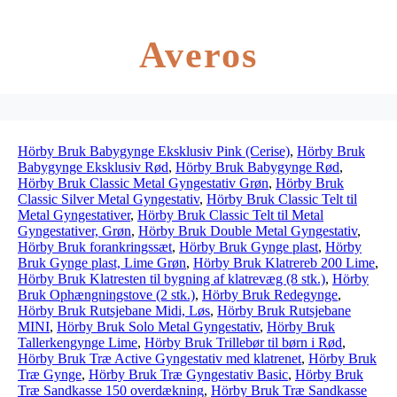
Averos
Hörby Bruk Babygynge Eksklusiv Pink (Cerise)
,
Hörby Bruk
Babygynge Eksklusiv Rød
,
Hörby Bruk Babygynge Rød
,
Hörby Bruk Classic Metal Gyngestativ Grøn
,
Hörby Bruk
Classic Silver Metal Gyngestativ
,
Hörby Bruk Classic Telt til
Metal Gyngestativer
,
Hörby Bruk Classic Telt til Metal
Gyngestativer, Grøn
,
Hörby Bruk Double Metal Gyngestativ
,
Hörby Bruk forankringssæt
,
Hörby Bruk Gynge plast
,
Hörby
Bruk Gynge plast, Lime Grøn
,
Hörby Bruk Klatrereb 200 Lime
,
Hörby Bruk Klatresten til bygning af klatrevæg (8 stk.)
,
Hörby
Bruk Ophængningstove (2 stk.)
,
Hörby Bruk Redegynge
,
Hörby Bruk Rutsjebane Midi, Løs
,
Hörby Bruk Rutsjebane
MINI
,
Hörby Bruk Solo Metal Gyngestativ
,
Hörby Bruk
Tallerkengynge Lime
,
Hörby Bruk Trillebør til børn i Rød
,
Hörby Bruk Træ Active Gyngestativ med klatrenet
,
Hörby Bruk
Træ Gynge
,
Hörby Bruk Træ Gyngestativ Basic
,
Hörby Bruk
Træ Sandkasse 150 overdækning
,
Hörby Bruk Træ Sandkasse