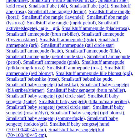
m/blomster
,
Smallstuff 4-rums tallerken m/kat
,
Smallstuff abe (
kold rosa)
,
Smallstuff abe (blå)
,
Smallstuff abe (grå)
,
Smallstuff
abe (rosa)
,
Smallstuff abe rangle (denim)
,
Smallstuff abe rangle
(koral)
,
Smallstuff abe rangle (lavendel)
,
Smallstuff abe rangle
(lys rosa)
,
Smallstuff abe rangle (mørk petrol)
,
Smallstuff
aktivitetslegetøj, ugle – grå
,
Smallstuff ammepude (blade/rosa)
,
Smallstuff ammepude (brun m/biller)
,
Smallstuff ammepude
(flyvemaskiner)
,
Smallstuff ammepude (grøn)
,
Smallstuff
ammepude (grå)
,
Smallstuff ammepude (gul circle star)
,
Smallstuff ammepude (katte)
,
Smallstuff ammepude (lilla)
,
Smallstuff ammepude (petrol circle star)
,
Smallstuff ammepude
(petrol)
,
Smallstuff ammepude (pink)
,
Smallstuff ammepude
(prikker/mørk rosa)
,
Smallstuff ammepude (rosa)
,
Smallstuff
ammepude (rød blomst)
,
Smallstuff ammepude lille blomst (grå)
,
Smallstuff babushka (rosa)
,
Smallstuff babushka pude
,
Smallstuff baby sengetøj (babushka)
,
Smallstuff baby sengetøj
(blå striber/stjerner)
,
Smallstuff baby sengetøj (brun m/biller)
,
Smallstuff baby sengetøj (gul circle star)
,
Smallstuff baby
sengetøj (katte)
,
Smallstuff baby sengetøj (lilla m/margueritter)
,
Smallstuff baby sengetøj (petrol circle star)
,
Smallstuff baby
sengetøj (rosa m/dyr)
,
Smallstuff baby sengetøj (rød blomst)
,
Smallstuff baby sengetøj (sommerfugle)
,
Smallstuff baby
sengetøj (traktor/grå)
,
Smallstuff baby sengetøj hund
(70×100/40×45 cm)
,
Smallstuff baby sengetøj kat
(70×100/40×45 cm)
,