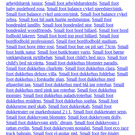
arbejdsbænk junior
,
Small foot arbejdsbænktobi
,
Small foot
baby puslebord rosa
,
Small foot balance cykel speedster/pink
,
Small foot balance cykel unicorn/pink
,
Small foot balance cykel
zebra
,
Small foot bil park hurtig nedstigning
,
Small foot
bondegård landliv
,
Small foot bondegård stor
,
Small foot
bondegård woodfriends
,
Small foot bord billard
,
Small foot bord
fodbold lakeret
,
Small foot bord top pool billard
,
Small foot
bordfodbold professionel
,
Small foot bordfodbold stadium
,
Small foot borg ritter rost
,
Small foot bue og pil sæt 73cm
,
Small
foot butik natur
,
Small foot butik/teater vario
,
Small foot børne
vørktøjsbænk m/tilbehør
,
Small foot child's bed nico
,
Small foot
child's bed nicoletta
,
Small foot dukkehus blomster paradis
,
Small foot dukkehus charlotte
,
Small foot dukkehus clara
,
Small
foot dukkehus deluxe villa
,
Small foot dukkehus foldebar
,
Small
foot dukkehus i forskudte plan
,
Small foot dukkehus med
aftageligt tag
,
Small foot dukkehus med blå tag roterbar
,
Small
foot dukkehus med pink tag roterbar
,
Small foot dukkehus
monster
,
Small foot dukkehus palads/roterbar
,
Small foot
dukkehus residens
,
Small foot dukkehus sophia
,
Small foot
dukkeseng med skab
,
Small foot dukkeskab
,
Small foot
dukketeater og markedsstand 2 i 1
,
Small foot dukketeater sepp
,
Small foot dukkevogn blomster
,
Small foot dukkevogn dolly
,
Small foot dukkevogn girls´ dream
,
Small foot dukkevogn i
rattan evelin
,
Small foot dukkevogn nostalgi
,
Small foot eco race
track bahrain
,
Small foot el-guitar rød
,
Small foot fire-hjulet