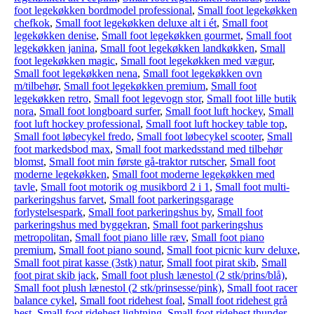
foot legekøkken bordmodel professional
,
Small foot legekøkken
chefkok
,
Small foot legekøkken deluxe alt i ét
,
Small foot
legekøkken denise
,
Small foot legekøkken gourmet
,
Small foot
legekøkken janina
,
Small foot legekøkken landkøkken
,
Small
foot legekøkken magic
,
Small foot legekøkken med vægur
,
Small foot legekøkken nena
,
Small foot legekøkken ovn
m/tilbehør
,
Small foot legekøkken premium
,
Small foot
legekøkken retro
,
Small foot legevogn stor
,
Small foot lille butik
nora
,
Small foot longboard surfer
,
Small foot luft hockey
,
Small
foot luft hockey professional
,
Small foot luft hockey table top
,
Small foot løbecykel fredo
,
Small foot løbecykel scooter
,
Small
foot markedsbod max
,
Small foot markedsstand med tilbehør
blomst
,
Small foot min første gå-traktor rutscher
,
Small foot
moderne legekøkken
,
Small foot moderne legekøkken med
tavle
,
Small foot motorik og musikbord 2 i 1
,
Small foot multi-
parkeringshus farvet
,
Small foot parkeringsgarage
forlystelsespark
,
Small foot parkeringshus by
,
Small foot
parkeringshus med byggekran
,
Small foot parkeringshus
metropolitan
,
Small foot piano lille ræv
,
Small foot piano
premium
,
Small foot piano sound
,
Small foot picnic kurv deluxe
,
Small foot pirat kasse (3stk) natur
,
Small foot pirat skib
,
Small
foot pirat skib jack
,
Small foot plush lænestol (2 stk/prins/blå)
,
Small foot plush lænestol (2 stk/prinsesse/pink)
,
Small foot racer
balance cykel
,
Small foot ridehest foal
,
Small foot ridehest grå
hest
,
Small foot ridehest lightning
,
Small foot ridehest thunder
,