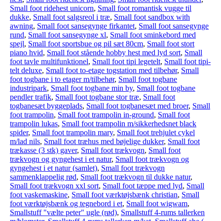
Small foot ridehest unicorn
,
Small foot romantisk vugge til
dukke
,
Small foot salgsreol i træ
,
Small foot sandbox with
awning
,
Small foot sansegynge firkantet
,
Small foot sansegynge
rund
,
Small foot sansegynge xl
,
Small foot sminkebord med
spejl
,
Small foot sportsbue og pil sæt 80cm
,
Small foot stort
piano hvid
,
Small foot stående hobby hest med lyd sort
,
Small
foot tavle multifunktionel
,
Small foot tipi legetelt
,
Small foot tipi-
telt deluxe
,
Small foot to-etage togstation med tilbehør
,
Small
foot togbane i to etager m/tilbehør
,
Small foot togbane
industripark
,
Small foot togbane min by
,
Small foot togbane
pendler trafik
,
Small foot togbane stor træ
,
Small foot
togbanesæt byggeplads
,
Small foot togbanesæt med broer
,
Small
foot trampolin
,
Small foot trampolin in-ground
,
Small foot
trampolin lukas
,
Small foot trampolin m/sikkerhedsnet black
spider
,
Small foot trampolin mary
,
Small foot trehjulet cykel
m/lad nils
,
Small foot træhus med bøjelige dukker
,
Small foot
trækasse (3 stk) gaver
,
Small foot trækvogn
,
Small foot
trækvogn og gyngehest i et natur
,
Small foot trækvogn og
gyngehest i et natur (samlet)
,
Small foot trækvogn
sammenklappelig rød
,
Small foot trækvogn til dukke natur
,
Small foot trækvogn xxl sort
,
Small foot tæppe med lyd
,
Small
foot vaskemaskine
,
Small foot værktøjsbænk christian
,
Small
foot værktøjsbænk og tegnebord i et
,
Small foot wigwam
,
Smallstuff "vælte peter" ugle (rød)
,
Smallstuff 4-rums tallerken