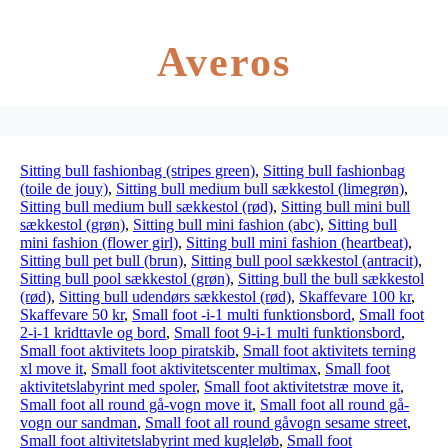
Averos
Sitting bull fashionbag (stripes green)
,
Sitting bull fashionbag
(toile de jouy)
,
Sitting bull medium bull sækkestol (limegrøn)
,
Sitting bull medium bull sækkestol (rød)
,
Sitting bull mini bull
sækkestol (grøn)
,
Sitting bull mini fashion (abc)
,
Sitting bull
mini fashion (flower girl)
,
Sitting bull mini fashion (heartbeat)
,
Sitting bull pet bull (brun)
,
Sitting bull pool sækkestol (antracit)
,
Sitting bull pool sækkestol (grøn)
,
Sitting bull the bull sækkestol
(rød)
,
Sitting bull udendørs sækkestol (rød)
,
Skaffevare 100 kr
,
Skaffevare 50 kr
,
Small foot -i-1 multi funktionsbord
,
Small foot
2-i-1 kridttavle og bord
,
Small foot 9-i-1 multi funktionsbord
,
Small foot aktivitets loop piratskib
,
Small foot aktivitets terning
xl move it
,
Small foot aktivitetscenter multimax
,
Small foot
aktivitetslabyrint med spoler
,
Small foot aktivitetstræ move it
,
Small foot all round gå-vogn move it
,
Small foot all round gå-
vogn our sandman
,
Small foot all round gåvogn sesame street
,
Small foot altivitetslabyrint med kugleløb
,
Small foot