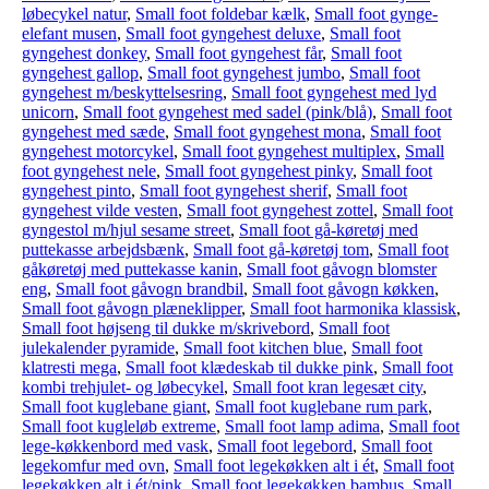
løbecykel natur
,
Small foot foldebar kælk
,
Small foot gynge-
elefant musen
,
Small foot gyngehest deluxe
,
Small foot
gyngehest donkey
,
Small foot gyngehest får
,
Small foot
gyngehest gallop
,
Small foot gyngehest jumbo
,
Small foot
gyngehest m/beskyttelsesring
,
Small foot gyngehest med lyd
unicorn
,
Small foot gyngehest med sadel (pink/blå)
,
Small foot
gyngehest med sæde
,
Small foot gyngehest mona
,
Small foot
gyngehest motorcykel
,
Small foot gyngehest multiplex
,
Small
foot gyngehest nele
,
Small foot gyngehest pinky
,
Small foot
gyngehest pinto
,
Small foot gyngehest sherif
,
Small foot
gyngehest vilde vesten
,
Small foot gyngehest zottel
,
Small foot
gyngestol m/hjul sesame street
,
Small foot gå-køretøj med
puttekasse arbejdsbænk
,
Small foot gå-køretøj tom
,
Small foot
gåkøretøj med puttekasse kanin
,
Small foot gåvogn blomster
eng
,
Small foot gåvogn brandbil
,
Small foot gåvogn køkken
,
Small foot gåvogn plæneklipper
,
Small foot harmonika klassisk
,
Small foot højseng til dukke m/skrivebord
,
Small foot
julekalender pyramide
,
Small foot kitchen blue
,
Small foot
klatresti mega
,
Small foot klædeskab til dukke pink
,
Small foot
kombi trehjulet- og løbecykel
,
Small foot kran legesæt city
,
Small foot kuglebane giant
,
Small foot kuglebane rum park
,
Small foot kugleløb extreme
,
Small foot lamp adima
,
Small foot
lege-køkkenbord med vask
,
Small foot legebord
,
Small foot
legekomfur med ovn
,
Small foot legekøkken alt i ét
,
Small foot
legekøkken alt i ét/pink
,
Small foot legekøkken bambus
,
Small