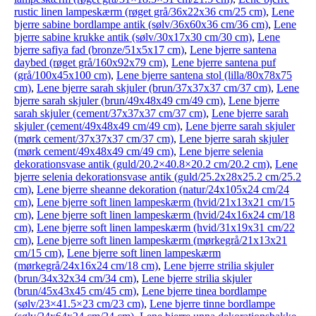
rustic linen lampeskærm (røget grå/36x22x36 cm/25 cm)
,
Lene
bjerre sabine bordlampe antik (sølv/36x60x36 cm/36 cm)
,
Lene
bjerre sabine krukke antik (sølv/30x17x30 cm/30 cm)
,
Lene
bjerre safiya fad (bronze/51x5x17 cm)
,
Lene bjerre santena
daybed (røget grå/160x92x79 cm)
,
Lene bjerre santena puf
(grå/100x45x100 cm)
,
Lene bjerre santena stol (lilla/80x78x75
cm)
,
Lene bjerre sarah skjuler (brun/37x37x37 cm/37 cm)
,
Lene
bjerre sarah skjuler (brun/49x48x49 cm/49 cm)
,
Lene bjerre
sarah skjuler (cement/37x37x37 cm/37 cm)
,
Lene bjerre sarah
skjuler (cement/49x48x49 cm/49 cm)
,
Lene bjerre sarah skjuler
(mørk cement/37x37x37 cm/37 cm)
,
Lene bjerre sarah skjuler
(mørk cement/49x48x49 cm/49 cm)
,
Lene bjerre selenia
dekorationsvase antik (guld/20.2×40.8×20.2 cm/20.2 cm)
,
Lene
bjerre selenia dekorationsvase antik (guld/25.2x28x25.2 cm/25.2
cm)
,
Lene bjerre sheanne dekoration (natur/24x105x24 cm/24
cm)
,
Lene bjerre soft linen lampeskærm (hvid/21x13x21 cm/15
cm)
,
Lene bjerre soft linen lampeskærm (hvid/24x16x24 cm/18
cm)
,
Lene bjerre soft linen lampeskærm (hvid/31x19x31 cm/22
cm)
,
Lene bjerre soft linen lampeskærm (mørkegrå/21x13x21
cm/15 cm)
,
Lene bjerre soft linen lampeskærm
(mørkegrå/24x16x24 cm/18 cm)
,
Lene bjerre strilia skjuler
(brun/34x32x34 cm/34 cm)
,
Lene bjerre strilia skjuler
(brun/45x43x45 cm/45 cm)
,
Lene bjerre tinea bordlampe
(sølv/23×41.5×23 cm/23 cm)
,
Lene bjerre tinne bordlampe