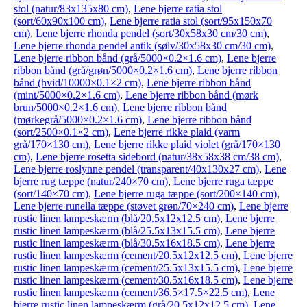
stol (natur/83x135x80 cm)
,
Lene bjerre ratia stol
(sort/60x90x100 cm)
,
Lene bjerre ratia stol (sort/95x150x70
cm)
,
Lene bjerre rhonda pendel (sort/30x58x30 cm/30 cm)
,
Lene bjerre rhonda pendel antik (sølv/30x58x30 cm/30 cm)
,
Lene bjerre ribbon bånd (grå/5000×0.2×1.6 cm)
,
Lene bjerre
ribbon bånd (grå/grøn/5000×0.2×1.6 cm)
,
Lene bjerre ribbon
bånd (hvid/10000×0.1×2 cm)
,
Lene bjerre ribbon bånd
(mint/5000×0.2×1.6 cm)
,
Lene bjerre ribbon bånd (mørk
brun/5000×0.2×1.6 cm)
,
Lene bjerre ribbon bånd
(mørkegrå/5000×0.2×1.6 cm)
,
Lene bjerre ribbon bånd
(sort/2500×0.1×2 cm)
,
Lene bjerre rikke plaid (varm
grå/170×130 cm)
,
Lene bjerre rikke plaid violet (grå/170×130
cm)
,
Lene bjerre rosetta sidebord (natur/38x58x38 cm/38 cm)
,
Lene bjerre roslynne pendel (transparent/40x130x27 cm)
,
Lene
bjerre rug tæppe (natur/240×70 cm)
,
Lene bjerre ruga tæppe
(sort/140×70 cm)
,
Lene bjerre ruga tæppe (sort/200×140 cm)
,
Lene bjerre runella tæppe (støvet grøn/70×240 cm)
,
Lene bjerre
rustic linen lampeskærm (blå/20.5x12x12.5 cm)
,
Lene bjerre
rustic linen lampeskærm (blå/25.5x13x15.5 cm)
,
Lene bjerre
rustic linen lampeskærm (blå/30.5x16x18.5 cm)
,
Lene bjerre
rustic linen lampeskærm (cement/20.5x12x12.5 cm)
,
Lene bjerre
rustic linen lampeskærm (cement/25.5x13x15.5 cm)
,
Lene bjerre
rustic linen lampeskærm (cement/30.5x16x18.5 cm)
,
Lene bjerre
rustic linen lampeskærm (cement/36.5×17.5×22.5 cm)
,
Lene
bjerre rustic linen lampeskærm (grå/20.5x12x12.5 cm)
,
Lene