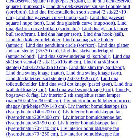
dækkeserviet square l (nupo/pastel grøn)
,
Lind dna dækkeserviet
square l (nupo/sort)
,
Lind dna dækkeserviet square l double bull
(sort/brun)
,
Lind dna frokosttallerken sort stentøj (2 stk/22×19
cm)
,
Lind dna gavesæt curve l nupo (sort)
,
Lind dna gavesæt
square l nupo (sort)
,
Lind dna glasbrik curve (nupo/sort)
,
Lind
dna glasbrik curve buffalo (sort/natur)
,
Lind dna glasbrik curve
bull (sort/brun)
,
Lind dna hanger (sort)
,
Lind dna hook (stål)
,
Lind dna køkkenrulleholder
,
Lind dna magazine holder
(antracit)
,
Lind dna pendulum circle (sort/sort)
,
Lind dna platter
fad sort stentøj (35×30 cm)
,
Lind dna skriveunderlag xl
(antracit/cloud)
,
Lind dna skriveunderlag xl (sort/bull)
,
Lind dna
skål sort stentøj (2 stk/l11xb10xh6 cm)
,
Lind dna skål sort
stentøj (2 stk/l22xb20xh10 cm)
,
Lind dna slim tray (sort/sort)
,
Lind dna swing knage (natur)
,
Lind dna swing knage (sort)
,
Lind dna tallerken sort stentøj (2 stk/30×26 cm)
,
Lind dna
toiletrulleholder
,
Lind dna wall dot knage (pastel grøn)
,
Lind dna
wall dot knage (sort)
,
Lind dna wall swing knage (sort)
,
Linedyr
bogstaver & flag
,
Liv interior 2 stk sneglehus rattan lamper
(natur/50×50/cm/60×60 cm)
,
Liv interior bomuld løber morocco
shaggy (grå/beige/70×140 cm)
,
Liv interior bomuldstæppe fan
(lyserød/natur/140×200 cm)
,
Liv interior bomuldstæppe fan
(lyserød/natur/200×300 cm)
,
Liv interior bomuldstæppe fan
(lyserød/natur/60×90 cm)
,
Liv interior bomuldstæppe fan
(lyserød/natur/70×140 cm)
,
Liv interior bomuldstæppe fan
(lyserød/natur/70×250 cm)
,
Liv interior bomuldstæppe fan