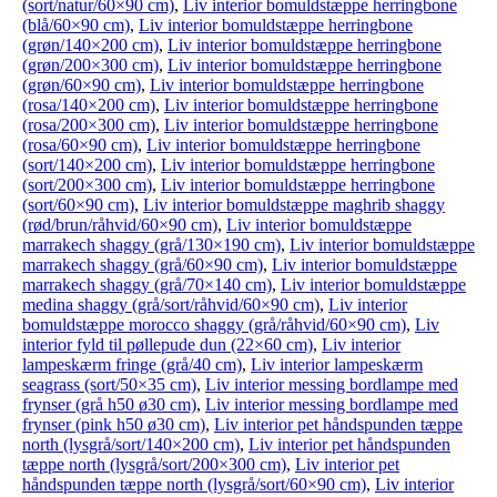
(sort/natur/60×90 cm)
,
Liv interior bomuldstæppe herringbone
(blå/60×90 cm)
,
Liv interior bomuldstæppe herringbone
(grøn/140×200 cm)
,
Liv interior bomuldstæppe herringbone
(grøn/200×300 cm)
,
Liv interior bomuldstæppe herringbone
(grøn/60×90 cm)
,
Liv interior bomuldstæppe herringbone
(rosa/140×200 cm)
,
Liv interior bomuldstæppe herringbone
(rosa/200×300 cm)
,
Liv interior bomuldstæppe herringbone
(rosa/60×90 cm)
,
Liv interior bomuldstæppe herringbone
(sort/140×200 cm)
,
Liv interior bomuldstæppe herringbone
(sort/200×300 cm)
,
Liv interior bomuldstæppe herringbone
(sort/60×90 cm)
,
Liv interior bomuldstæppe maghrib shaggy
(rød/brun/råhvid/60×90 cm)
,
Liv interior bomuldstæppe
marrakech shaggy (grå/130×190 cm)
,
Liv interior bomuldstæppe
marrakech shaggy (grå/60×90 cm)
,
Liv interior bomuldstæppe
marrakech shaggy (grå/70×140 cm)
,
Liv interior bomuldstæppe
medina shaggy (grå/sort/råhvid/60×90 cm)
,
Liv interior
bomuldstæppe morocco shaggy (grå/råhvid/60×90 cm)
,
Liv
interior fyld til pøllepude dun (22×60 cm)
,
Liv interior
lampeskærm fringe (grå/40 cm)
,
Liv interior lampeskærm
seagrass (sort/50×35 cm)
,
Liv interior messing bordlampe med
frynser (grå h50 ø30 cm)
,
Liv interior messing bordlampe med
frynser (pink h50 ø30 cm)
,
Liv interior pet håndspunden tæppe
north (lysgrå/sort/140×200 cm)
,
Liv interior pet håndspunden
tæppe north (lysgrå/sort/200×300 cm)
,
Liv interior pet
håndspunden tæppe north (lysgrå/sort/60×90 cm)
,
Liv interior