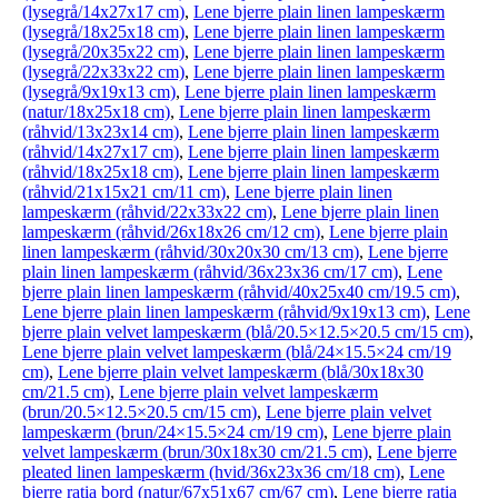
(lysegrå/14x27x17 cm)
,
Lene bjerre plain linen lampeskærm
(lysegrå/18x25x18 cm)
,
Lene bjerre plain linen lampeskærm
(lysegrå/20x35x22 cm)
,
Lene bjerre plain linen lampeskærm
(lysegrå/22x33x22 cm)
,
Lene bjerre plain linen lampeskærm
(lysegrå/9x19x13 cm)
,
Lene bjerre plain linen lampeskærm
(natur/18x25x18 cm)
,
Lene bjerre plain linen lampeskærm
(råhvid/13x23x14 cm)
,
Lene bjerre plain linen lampeskærm
(råhvid/14x27x17 cm)
,
Lene bjerre plain linen lampeskærm
(råhvid/18x25x18 cm)
,
Lene bjerre plain linen lampeskærm
(råhvid/21x15x21 cm/11 cm)
,
Lene bjerre plain linen
lampeskærm (råhvid/22x33x22 cm)
,
Lene bjerre plain linen
lampeskærm (råhvid/26x18x26 cm/12 cm)
,
Lene bjerre plain
linen lampeskærm (råhvid/30x20x30 cm/13 cm)
,
Lene bjerre
plain linen lampeskærm (råhvid/36x23x36 cm/17 cm)
,
Lene
bjerre plain linen lampeskærm (råhvid/40x25x40 cm/19.5 cm)
,
Lene bjerre plain linen lampeskærm (råhvid/9x19x13 cm)
,
Lene
bjerre plain velvet lampeskærm (blå/20.5×12.5×20.5 cm/15 cm)
,
Lene bjerre plain velvet lampeskærm (blå/24×15.5×24 cm/19
cm)
,
Lene bjerre plain velvet lampeskærm (blå/30x18x30
cm/21.5 cm)
,
Lene bjerre plain velvet lampeskærm
(brun/20.5×12.5×20.5 cm/15 cm)
,
Lene bjerre plain velvet
lampeskærm (brun/24×15.5×24 cm/19 cm)
,
Lene bjerre plain
velvet lampeskærm (brun/30x18x30 cm/21.5 cm)
,
Lene bjerre
pleated linen lampeskærm (hvid/36x23x36 cm/18 cm)
,
Lene
bjerre ratia bord (natur/67x51x67 cm/67 cm)
,
Lene bjerre ratia