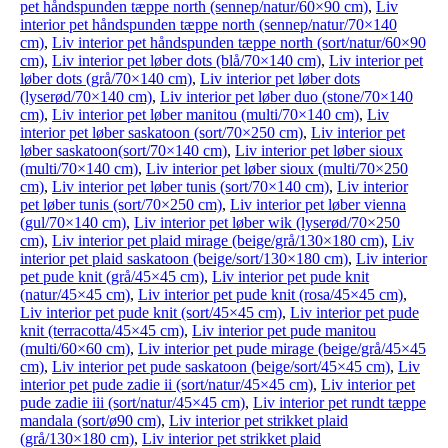
pet håndspunden tæppe north (sennep/natur/60×90 cm)
,
Liv
interior pet håndspunden tæppe north (sennep/natur/70×140
cm)
,
Liv interior pet håndspunden tæppe north (sort/natur/60×90
cm)
,
Liv interior pet løber dots (blå/70×140 cm)
,
Liv interior pet
løber dots (grå/70×140 cm)
,
Liv interior pet løber dots
(lyserød/70×140 cm)
,
Liv interior pet løber duo (stone/70×140
cm)
,
Liv interior pet løber manitou (multi/70×140 cm)
,
Liv
interior pet løber saskatoon (sort/70×250 cm)
,
Liv interior pet
løber saskatoon(sort/70×140 cm)
,
Liv interior pet løber sioux
(multi/70×140 cm)
,
Liv interior pet løber sioux (multi/70×250
cm)
,
Liv interior pet løber tunis (sort/70×140 cm)
,
Liv interior
pet løber tunis (sort/70×250 cm)
,
Liv interior pet løber vienna
(gul/70×140 cm)
,
Liv interior pet løber wik (lyserød/70×250
cm)
,
Liv interior pet plaid mirage (beige/grå/130×180 cm)
,
Liv
interior pet plaid saskatoon (beige/sort/130×180 cm)
,
Liv interior
pet pude knit (grå/45×45 cm)
,
Liv interior pet pude knit
(natur/45×45 cm)
,
Liv interior pet pude knit (rosa/45×45 cm)
,
Liv interior pet pude knit (sort/45×45 cm)
,
Liv interior pet pude
knit (terracotta/45×45 cm)
,
Liv interior pet pude manitou
(multi/60×60 cm)
,
Liv interior pet pude mirage (beige/grå/45×45
cm)
,
Liv interior pet pude saskatoon (beige/sort/45×45 cm)
,
Liv
interior pet pude zadie ii (sort/natur/45×45 cm)
,
Liv interior pet
pude zadie iii (sort/natur/45×45 cm)
,
Liv interior pet rundt tæppe
mandala (sort/ø90 cm)
,
Liv interior pet strikket plaid
(grå/130×180 cm)
,
Liv interior pet strikket plaid