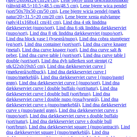
(sølv/24x64x24 cm/24 cm)
,
Lene bjerre unna dekorationsbakke
(råhvid/48.5×10.5×48.5 cm/48.5 cm)
,
Lene bjerre wica pendel
(sort/50x70x50 cm/50 cm)
,
Lene bjerre wicia pendel (mørk
natur/20×31.5×20 cm/20 cm)
,
Lene bjerre xenia gulvlampe
(sølv/41x168x41 cm/41 cm)
,
Lind dna 4 stk linddna
dækkeserviet (nupo/sort)
,
Lind dna 6 stk linddna dækkeserviet
(nupo/sort)
,
Lind dna 8 stk linddna dækkeserviet (nupo/sort)
,
Lind dna block vase l (lysegrå/nupo)
,
Lind dna cobra stumtjener
(eg/sort)
,
Lind dna container (sort/sort)
,
Lind dna curve knager
(metal)
,
Lind dna curve knager (sort)
,
Lind dna curve salt &
peber
,
Lind dna curve table l (sort/sort)
,
Lind dna curve table l
double (sort/sort)
,
Lind dna dyb tallerken sort stentøj (2
stk/l22xb19xh5 cm)
,
Lind dna dækkeserviet curve l
(mørkegrå/softbuck)
,
Lind dna dækkeserviet curve l
(nupo/mørkeblå)
,
Lind dna dækkeserviet curve l (nupo/pastel
grøn)
,
Lind dna dækkeserviet curve l (nupo/sort)
,
Lind dna
dækkeserviet curve l double buffalo (sort/natur)
,
Lind dna
dækkeserviet curve l double bull (sort/brun)
,
Lind dna
dækkeserviet curve l double nupo (rosa/lysegrå)
,
Lind dna
dækkeserviet curve s (nupo/mørkeblå)
,
Lind dna dækkeserviet
curve s (nupo/pastel grøn)
,
Lind dna dækkeserviet curve s
(nupo/sort)
,
Lind dna dækkeserviet curve s double buffalo
(sort/natur)
,
Lind dna dækkeserviet curve s double bull
(sort/brun)
,
Lind dna dækkeserviet square l (nupo/antracit)
,
Lind
dna dækkeserviet square l (nupo/mørkeblå)
,
Lind dna