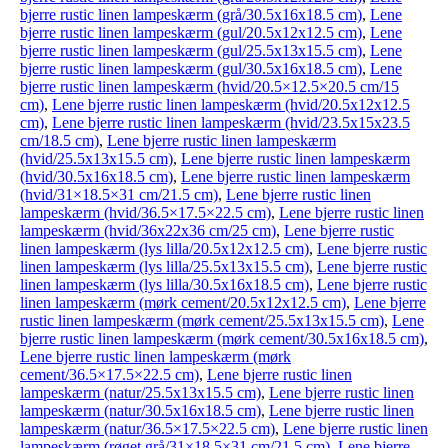
bjerre rustic linen lampeskærm (grå/30.5x16x18.5 cm)
,
Lene
bjerre rustic linen lampeskærm (gul/20.5x12x12.5 cm)
,
Lene
bjerre rustic linen lampeskærm (gul/25.5x13x15.5 cm)
,
Lene
bjerre rustic linen lampeskærm (gul/30.5x16x18.5 cm)
,
Lene
bjerre rustic linen lampeskærm (hvid/20.5×12.5×20.5 cm/15
cm)
,
Lene bjerre rustic linen lampeskærm (hvid/20.5x12x12.5
cm)
,
Lene bjerre rustic linen lampeskærm (hvid/23.5x15x23.5
cm/18.5 cm)
,
Lene bjerre rustic linen lampeskærm
(hvid/25.5x13x15.5 cm)
,
Lene bjerre rustic linen lampeskærm
(hvid/30.5x16x18.5 cm)
,
Lene bjerre rustic linen lampeskærm
(hvid/31×18.5×31 cm/21.5 cm)
,
Lene bjerre rustic linen
lampeskærm (hvid/36.5×17.5×22.5 cm)
,
Lene bjerre rustic linen
lampeskærm (hvid/36x22x36 cm/25 cm)
,
Lene bjerre rustic
linen lampeskærm (lys lilla/20.5x12x12.5 cm)
,
Lene bjerre rustic
linen lampeskærm (lys lilla/25.5x13x15.5 cm)
,
Lene bjerre rustic
linen lampeskærm (lys lilla/30.5x16x18.5 cm)
,
Lene bjerre rustic
linen lampeskærm (mørk cement/20.5x12x12.5 cm)
,
Lene bjerre
rustic linen lampeskærm (mørk cement/25.5x13x15.5 cm)
,
Lene
bjerre rustic linen lampeskærm (mørk cement/30.5x16x18.5 cm)
,
Lene bjerre rustic linen lampeskærm (mørk
cement/36.5×17.5×22.5 cm)
,
Lene bjerre rustic linen
lampeskærm (natur/25.5x13x15.5 cm)
,
Lene bjerre rustic linen
lampeskærm (natur/30.5x16x18.5 cm)
,
Lene bjerre rustic linen
lampeskærm (natur/36.5×17.5×22.5 cm)
,
Lene bjerre rustic linen
lampeskærm (røget grå/31×18.5×31 cm/21.5 cm)
,
Lene bjerre