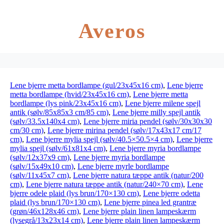
Averos
Lene bjerre metta bordlampe (gul/23x45x16 cm)
,
Lene bjerre
metta bordlampe (hvid/23x45x16 cm)
,
Lene bjerre metta
bordlampe (lys pink/23x45x16 cm)
,
Lene bjerre milene spejl
antik (sølv/85x85x3 cm/85 cm)
,
Lene bjerre milly spejl antik
(sølv/33.5x140x4 cm)
,
Lene bjerre miria pendel (sølv/30x30x30
cm/30 cm)
,
Lene bjerre mirina pendel (sølv/17x43x17 cm/17
cm)
,
Lene bjerre mylia spejl (sølv/40.5×50.5×4 cm)
,
Lene bjerre
mylia spejl (sølv/61x81x4 cm)
,
Lene bjerre myria bordlampe
(sølv/12x37x9 cm)
,
Lene bjerre myria bordlampe
(sølv/15x49x10 cm)
,
Lene bjerre myrle bordlampe
(sølv/11x45x7 cm)
,
Lene bjerre natura tæppe antik (natur/200
cm)
,
Lene bjerre natura tæppe antik (natur/240×70 cm)
,
Lene
bjerre odele plaid (lys brun/170×130 cm)
,
Lene bjerre odetta
plaid (lys brun/170×130 cm)
,
Lene bjerre pinea led grantræ
(grøn/46x128x46 cm)
,
Lene bjerre plain linen lampeskærm
(lysegrå/13x23x14 cm)
,
Lene bjerre plain linen lampeskærm