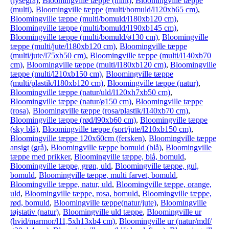
(lysegrå)
,
Bloomingville tæppe (mint)
,
Bloomingville tæppe
(multi)
,
Bloomingville tæppe (multi/bomuld/l120xb65 cm)
,
Bloomingville tæppe (multi/bomuld/l180xb120 cm)
,
Bloomingville tæppe (multi/bomuld/l190xb145 cm)
,
Bloomingville tæppe (multi/bomuld/ø130 cm)
,
Bloomingville
tæppe (multi/jute/l180xb120 cm)
,
Bloomingville tæppe
(multi/jute/l75xb50 cm)
,
Bloomingville tæppe (multi/l140xb70
cm)
,
Bloomingville tæppe (multi/l180xb120 cm)
,
Bloomingville
tæppe (multi/l210xb150 cm)
,
Bloomingville tæppe
(multi/plastik/l180xb120 cm)
,
Bloomingville tæppe (natur)
,
Bloomingville tæppe (natur/uld/l120xh7xb50 cm)
,
Bloomingville tæppe (natur/ø150 cm)
,
Bloomingville tæppe
(rosa)
,
Bloomingville tæppe (rosa/plastik/l140xb70 cm)
,
Bloomingville tæppe (rød/l90xb60 cm)
,
Bloomingville tæppe
(sky blå)
,
Bloomingville tæppe (sort/jute/l210xb150 cm)
,
Bloomingville tæppe 120x60cm (fersken)
,
Bloomingville tæppe
ansigt (grå)
,
Bloomingville tæppe bomuld (blå)
,
Bloomingville
tæppe med prikker
,
Bloomingville tæppe, blå, bomuld
,
Bloomingville tæppe, grøn, uld
,
Bloomingville tæppe, gul,
bomuld
,
Bloomingville tæppe, multi farvet, bomuld
,
Bloomingville tæppe, natur, uld
,
Bloomingville tæppe, orange,
uld
,
Bloomingville tæppe, rosa, bomuld
,
Bloomingville tæppe,
rød, bomuld
,
Bloomingville tæppe(natur/jute)
,
Bloomingville
tøjstativ (natur)
,
Bloomingville uld tæppe
,
Bloomingville ur
(hvid/marmor/l11,5xh13xb4 cm)
,
Bloomingville ur (natur/mdf/