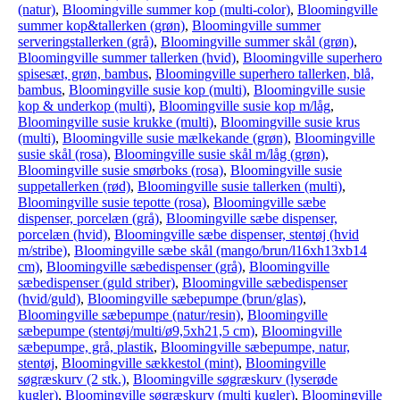
(natur)
,
Bloomingville summer kop (multi-color)
,
Bloomingville
summer kop&tallerken (grøn)
,
Bloomingville summer
serveringstallerken (grå)
,
Bloomingville summer skål (grøn)
,
Bloomingville summer tallerken (hvid)
,
Bloomingville superhero
spisesæt, grøn, bambus
,
Bloomingville superhero tallerken, blå,
bambus
,
Bloomingville susie kop (multi)
,
Bloomingville susie
kop & underkop (multi)
,
Bloomingville susie kop m/låg
,
Bloomingville susie krukke (multi)
,
Bloomingville susie krus
(multi)
,
Bloomingville susie mælkekande (grøn)
,
Bloomingville
susie skål (rosa)
,
Bloomingville susie skål m/låg (grøn)
,
Bloomingville susie smørboks (rosa)
,
Bloomingville susie
suppetallerken (rød)
,
Bloomingville susie tallerken (multi)
,
Bloomingville susie tepotte (rosa)
,
Bloomingville sæbe
dispenser, porcelæn (grå)
,
Bloomingville sæbe dispenser,
porcelæn (hvid)
,
Bloomingville sæbe dispenser, stentøj (hvid
m/stribe)
,
Bloomingville sæbe skål (mango/brun/l16xh13xb14
cm)
,
Bloomingville sæbedispenser (grå)
,
Bloomingville
sæbedispenser (guld striber)
,
Bloomingville sæbedispenser
(hvid/guld)
,
Bloomingville sæbepumpe (brun/glas)
,
Bloomingville sæbepumpe (natur/resin)
,
Bloomingville
sæbepumpe (stentøj/multi/ø9,5xh21,5 cm)
,
Bloomingville
sæbepumpe, grå, plastik
,
Bloomingville sæbepumpe, natur,
stentøj
,
Bloomingville sækkestol (mint)
,
Bloomingville
søgræskurv (2 stk.)
,
Bloomingville søgræskurv (lyserøde
kugler)
,
Bloomingville søgræskurv (multi kugler)
,
Bloomingville