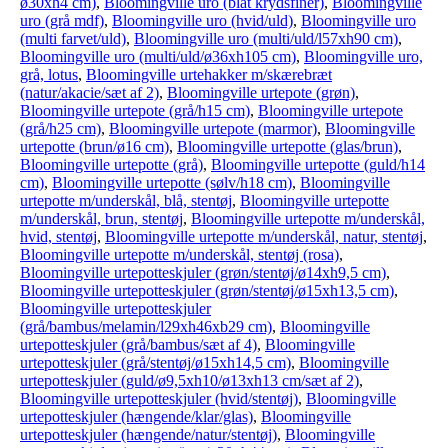
ø30xh4 cm)
,
Bloomingville uro (blåt krydsfiner)
,
Bloomingville
uro (grå mdf)
,
Bloomingville uro (hvid/uld)
,
Bloomingville uro
(multi farvet/uld)
,
Bloomingville uro (multi/uld/l57xh90 cm)
,
Bloomingville uro (multi/uld/ø36xh105 cm)
,
Bloomingville uro,
grå, lotus
,
Bloomingville urtehakker m/skærebræt
(natur/akacie/sæt af 2)
,
Bloomingville urtepote (grøn)
,
Bloomingville urtepote (grå/h15 cm)
,
Bloomingville urtepote
(grå/h25 cm)
,
Bloomingville urtepote (marmor)
,
Bloomingville
urtepotte (brun/ø16 cm)
,
Bloomingville urtepotte (glas/brun)
,
Bloomingville urtepotte (grå)
,
Bloomingville urtepotte (guld/h14
cm)
,
Bloomingville urtepotte (sølv/h18 cm)
,
Bloomingville
urtepotte m/underskål, blå, stentøj
,
Bloomingville urtepotte
m/underskål, brun, stentøj
,
Bloomingville urtepotte m/underskål,
hvid, stentøj
,
Bloomingville urtepotte m/underskål, natur, stentøj
,
Bloomingville urtepotte m/underskål, stentøj (rosa)
,
Bloomingville urtepotteskjuler (grøn/stentøj/ø14xh9,5 cm)
,
Bloomingville urtepotteskjuler (grøn/stentøj/ø15xh13,5 cm)
,
Bloomingville urtepotteskjuler
(grå/bambus/melamin/l29xh46xb29 cm)
,
Bloomingville
urtepotteskjuler (grå/bambus/sæt af 4)
,
Bloomingville
urtepotteskjuler (grå/stentøj/ø15xh14,5 cm)
,
Bloomingville
urtepotteskjuler (guld/ø9,5xh10/ø13xh13 cm/sæt af 2)
,
Bloomingville urtepotteskjuler (hvid/stentøj)
,
Bloomingville
urtepotteskjuler (hængende/klar/glas)
,
Bloomingville
urtepotteskjuler (hængende/natur/stentøj)
,
Bloomingville