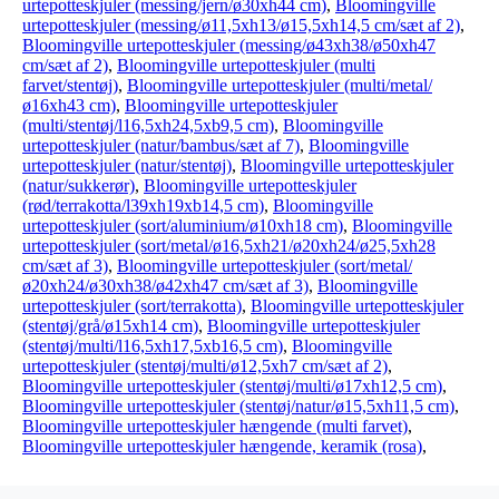
urtepotteskjuler (messing/jern/ø30xh44 cm)
,
Bloomingville
urtepotteskjuler (messing/ø11,5xh13/ø15,5xh14,5 cm/sæt af 2)
,
Bloomingville urtepotteskjuler (messing/ø43xh38/ø50xh47
cm/sæt af 2)
,
Bloomingville urtepotteskjuler (multi
farvet/stentøj)
,
Bloomingville urtepotteskjuler (multi/metal/
ø16xh43 cm)
,
Bloomingville urtepotteskjuler
(multi/stentøj/l16,5xh24,5xb9,5 cm)
,
Bloomingville
urtepotteskjuler (natur/bambus/sæt af 7)
,
Bloomingville
urtepotteskjuler (natur/stentøj)
,
Bloomingville urtepotteskjuler
(natur/sukkerør)
,
Bloomingville urtepotteskjuler
(rød/terrakotta/l39xh19xb14,5 cm)
,
Bloomingville
urtepotteskjuler (sort/aluminium/ø10xh18 cm)
,
Bloomingville
urtepotteskjuler (sort/metal/ø16,5xh21/ø20xh24/ø25,5xh28
cm/sæt af 3)
,
Bloomingville urtepotteskjuler (sort/metal/
ø20xh24/ø30xh38/ø42xh47 cm/sæt af 3)
,
Bloomingville
urtepotteskjuler (sort/terrakotta)
,
Bloomingville urtepotteskjuler
(stentøj/grå/ø15xh14 cm)
,
Bloomingville urtepotteskjuler
(stentøj/multi/l16,5xh17,5xb16,5 cm)
,
Bloomingville
urtepotteskjuler (stentøj/multi/ø12,5xh7 cm/sæt af 2)
,
Bloomingville urtepotteskjuler (stentøj/multi/ø17xh12,5 cm)
,
Bloomingville urtepotteskjuler (stentøj/natur/ø15,5xh11,5 cm)
,
Bloomingville urtepotteskjuler hængende (multi farvet)
,
Bloomingville urtepotteskjuler hængende, keramik (rosa)
,