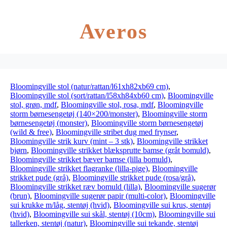
Averos
Bloomingville stol (natur/rattan/l61xh82xb69 cm)
,
Bloomingville stol (sort/rattan/l58xh84xb60 cm)
,
Bloomingville
stol, grøn, mdf
,
Bloomingville stol, rosa, mdf
,
Bloomingville
storm børnesengetøj (140×200/monster)
,
Bloomingville storm
børnesengetøj (monster)
,
Bloomingville storm børnesengetøj
(wild & free)
,
Bloomingville stribet dug med frynser
,
Bloomingville strik kurv (mint – 3 stk)
,
Bloomingville strikket
bjørn
,
Bloomingville strikket blæksprutte bamse (gråt bomuld)
,
Bloomingville strikket bæver bamse (lilla bomuld)
,
Bloomingville strikket flagranke (lilla-pige)
,
Bloomingville
strikket pude (grå)
,
Bloomingville strikket pude (rosa/grå)
,
Bloomingville strikket ræv bomuld (lilla)
,
Bloomingville sugerør
(brun)
,
Bloomingville sugerør papir (multi-color)
,
Bloomingville
sui krukke m/låg, stentøj (hvid)
,
Bloomingville sui krus, stentøj
(hvid)
,
Bloomingville sui skål, stentøj (10cm)
,
Bloomingville sui
tallerken, stentøj (natur)
,
Bloomingville sui tekande, stentøj