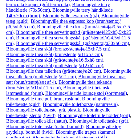
terracotta kopper (gråt terracotta)
,
Bloomingville terry
håndklæde (70x50cm)
,
Bloomingville terry håndklæde
140x70cm (brun)
,
Bloomingville tevarmer (grå)
,
Bloomingville
teæg (guld)
,
Bloomingville thea espresso kop (brun/stentøj/
ø6,5xh6,5 cm)
,
Bloomingville thea krus (brun/stentøj/ø9,5xh7,5
cm)
,
Bloomingville thea serveringsfad (grå/stentøj/l25xh5,5xb25
cm)
,
Bloomingville thea serveringsskål (grå/stentøj/ø24,5xh11,5
cm)
,
Bloomingville thea serveringsskål (grå/stentøj/ø30xh6 cm)
,
Bloomingville thea skål (bronze/stentøj/ø15xh7,5 cm)
,
Bloomingville thea skål (brun/stentøj/ø11xh7 cm)
,
Bloomingville thea skål (grå/stentøj/ø16,5xh8 cm)
,
Bloomingville thea skål (multi/stentøj/ø12xh5 cm)
,
Bloomingville thea tallerken (grå/stentøj/ø20 cm)
,
Bloomingville
thea tallerken (multi/stentøj/ø21 cm)
,
Bloomingville thea tapas
sæt (brun/stentøj/sæt af 4)
,
Bloomingville thea tekande
(brun/stentøj/ø11xh11,5 cm)
,
Bloomingville tibetansk
lammeskind (brun)
,
Bloomingville tide lounge stol (sort/metal)
,
Bloomingville time puf, brun, ruskind
,
Bloomingville
toiletbørste (guld)
,
Bloomingville toiletbørste (natur/resin)
,
Bloomingville toiletbørste, grå, plastik
,
Bloomingville
toiletbørste, stentøj (hvid)
,
Bloomingville toiletrulle holder (sort)
,
Bloomingville toiletskilt (natur)
,
Bloomingville toilettaske (grå)
,
Bloomingville tote taske (natur bomuld)
,
Bloomingville toy
grydelap, bomuld (hvid)
,
Bloomingville trapez skammel
(sort&natur)
,
Bloomingville trekantet legepude (blå)
,