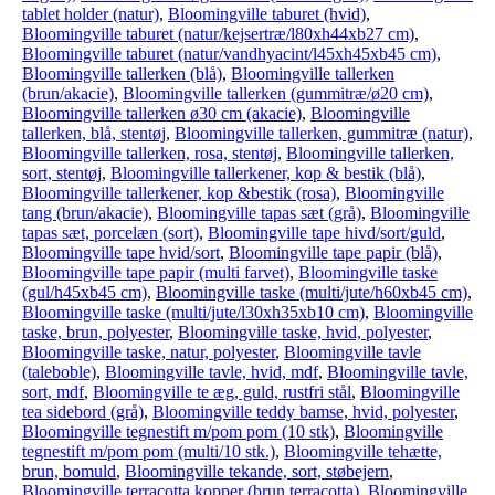
tablet holder (natur)
,
Bloomingville taburet (hvid)
,
Bloomingville taburet (natur/kejsertræ/l80xh44xb27 cm)
,
Bloomingville taburet (natur/vandhyacint/l45xh45xb45 cm)
,
Bloomingville tallerken (blå)
,
Bloomingville tallerken
(brun/akacie)
,
Bloomingville tallerken (gummitræ/ø20 cm)
,
Bloomingville tallerken ø30 cm (akacie)
,
Bloomingville
tallerken, blå, stentøj
,
Bloomingville tallerken, gummitræ (natur)
,
Bloomingville tallerken, rosa, stentøj
,
Bloomingville tallerken,
sort, stentøj
,
Bloomingville tallerkener, kop & bestik (blå)
,
Bloomingville tallerkener, kop &bestik (rosa)
,
Bloomingville
tang (brun/akacie)
,
Bloomingville tapas sæt (grå)
,
Bloomingville
tapas sæt, porcelæn (sort)
,
Bloomingville tape hivd/sort/guld
,
Bloomingville tape hvid/sort
,
Bloomingville tape papir (blå)
,
Bloomingville tape papir (multi farvet)
,
Bloomingville taske
(gul/h45xb45 cm)
,
Bloomingville taske (multi/jute/h60xb45 cm)
,
Bloomingville taske (multi/jute/l30xh35xb10 cm)
,
Bloomingville
taske, brun, polyester
,
Bloomingville taske, hvid, polyester
,
Bloomingville taske, natur, polyester
,
Bloomingville tavle
(taleboble)
,
Bloomingville tavle, hvid, mdf
,
Bloomingville tavle,
sort, mdf
,
Bloomingville te æg, guld, rustfri stål
,
Bloomingville
tea sidebord (grå)
,
Bloomingville teddy bamse, hvid, polyester
,
Bloomingville tegnestift m/pom pom (10 stk)
,
Bloomingville
tegnestift m/pom pom (multi/10 stk.)
,
Bloomingville tehætte,
brun, bomuld
,
Bloomingville tekande, sort, støbejern
,
Bloomingville terracotta kopper (brun terracotta)
,
Bloomingville