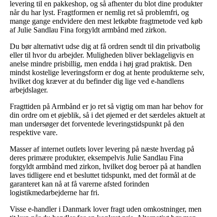
levering til en pakkeshop, og så afhenter du blot dine produkter
når du har lyst. Fragtformen er nemlig ret så problemfri, og
mange gange endvidere den mest letkøbte fragtmetode ved køb
af Julie Sandlau Fina forgyldt armbånd med zirkon.
Du bør alternativt udse dig at få ordren sendt til din privatbolig
eller til hvor du arbejder. Muligheden bliver beklageligvis en
anelse mindre prisbillig, men endda i høj grad praktisk. Den
mindst kostelige leveringsform er dog at hente produkterne selv,
hvilket dog kræver at du befinder dig lige ved e-handlens
arbejdslager.
Fragttiden på Armbånd er jo ret så vigtig om man har behov for
din ordre om et øjeblik, så i det øjemed er det særdeles aktuelt at
man undersøger det forventede leveringstidspunkt på den
respektive vare.
Masser af internet outlets lover levering på næste hverdag på
deres primære produkter, eksempelvis Julie Sandlau Fina
forgyldt armbånd med zirkon, hvilket dog beroer på at handlen
laves tidligere end et besluttet tidspunkt, med det formål at de
garanteret kan nå at få varerne afsted forinden
logistikmedarbejderne har fri.
Visse e-handler i Danmark lover fragt uden omkostninger, men