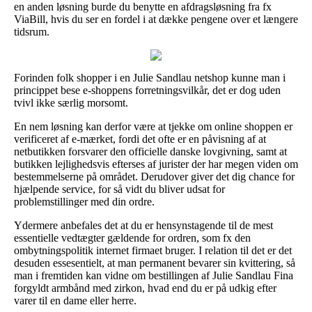
en anden løsning burde du benytte en afdragsløsning fra fx
ViaBill, hvis du ser en fordel i at dække pengene over et længere
tidsrum.
Forinden folk shopper i en Julie Sandlau netshop kunne man i
princippet bese e-shoppens forretningsvilkår, det er dog uden
tvivl ikke særlig morsomt.
En nem løsning kan derfor være at tjekke om online shoppen er
verificeret af e-mærket, fordi det ofte er en påvisning af at
netbutikken forsvarer den officielle danske lovgivning, samt at
butikken lejlighedsvis efterses af jurister der har megen viden om
bestemmelserne på området. Derudover giver det dig chance for
hjælpende service, for så vidt du bliver udsat for
problemstillinger med din ordre.
Ydermere anbefales det at du er hensynstagende til de mest
essentielle vedtægter gældende for ordren, som fx den
ombytningspolitik internet firmaet bruger. I relation til det er det
desuden essesentielt, at man permanent bevarer sin kvittering, så
man i fremtiden kan vidne om bestillingen af Julie Sandlau Fina
forgyldt armbånd med zirkon, hvad end du er på udkig efter
varer til en dame eller herre.