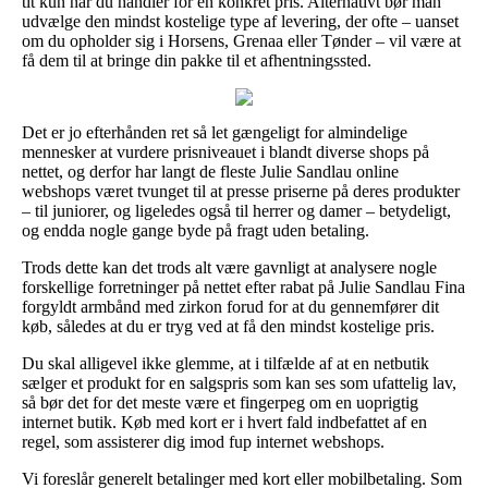
tit kun når du handler for en konkret pris. Alternativt bør man
udvælge den mindst kostelige type af levering, der ofte – uanset
om du opholder sig i Horsens, Grenaa eller Tønder – vil være at
få dem til at bringe din pakke til et afhentningssted.
Det er jo efterhånden ret så let gængeligt for almindelige
mennesker at vurdere prisniveauet i blandt diverse shops på
nettet, og derfor har langt de fleste Julie Sandlau online
webshops været tvunget til at presse priserne på deres produkter
– til juniorer, og ligeledes også til herrer og damer – betydeligt,
og endda nogle gange byde på fragt uden betaling.
Trods dette kan det trods alt være gavnligt at analysere nogle
forskellige forretninger på nettet efter rabat på Julie Sandlau Fina
forgyldt armbånd med zirkon forud for at du gennemfører dit
køb, således at du er tryg ved at få den mindst kostelige pris.
Du skal alligevel ikke glemme, at i tilfælde af at en netbutik
sælger et produkt for en salgspris som kan ses som ufattelig lav,
så bør det for det meste være et fingerpeg om en uoprigtig
internet butik. Køb med kort er i hvert fald indbefattet af en
regel, som assisterer dig imod fup internet webshops.
Vi foreslår generelt betalinger med kort eller mobilbetaling. Som