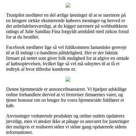
Trustpilot medfører en del ærlige løsninger til at se nærmere på
en længere række eksisterende køberes meninger og herved er
det anbefalelsesværdigt, at du kigger nærmere på webbutikkens
ratings af Julie Sandlau Fina forgyldt armbånd med zirkon forud
for at du bestiller.
Facebook medfører lige så vel fuldkommen fantastiske genveje
til at få indsigt i e-handlens pålidelighed. Her er der faktisk
firmaer på nettet som giver folk mulighed for at afgive en omtale
af købsoplevelsen, hvilket lige så vel må udnyttes til at få et
indtryk af hvor tilfredse kunderne er.
Denne hjemmeside er annoncefinansieret. Vi hjælper adskillige
online forhandlere derved at vi fremviser firmaernes varer, og
tjener honorar om en bruger fra vores hjemmeside fuldfører et
køb.
Anvisninger vedrørende produkter og online outlets opdateres
jævnligt, men vi ønsker ikke at påtage os ansvaret for justeringer
der muligvis er realiseret siden vi sidste gang opdaterede sidens
informationer.